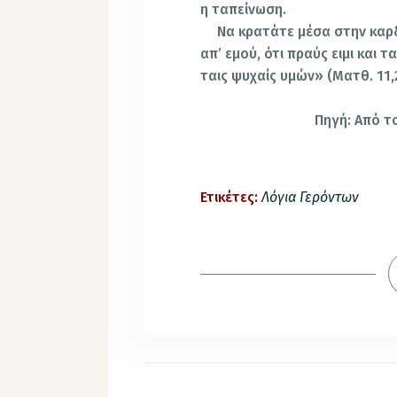
η ταπείνωση.
Να κρατάτε μέσα στην καρ
απ’ εμού, ότι πραύς ειμι και τ
ταις ψυχαίς υμών» (Ματθ. 11,
Πηγή: Από τ
Ετικέτες:
Λόγια Γερόντων