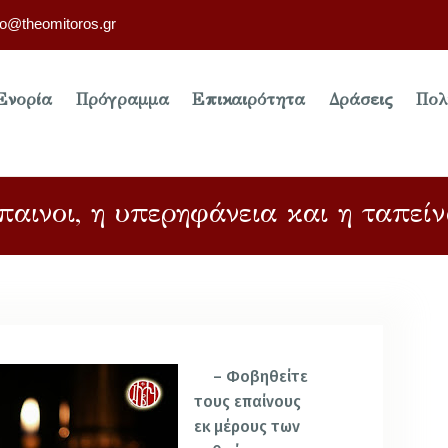
fo@theomitoros.gr
Ενορία
Πρόγραμμα
Επικαιρότητα
Δράσεις
Πολ
παινοι, η υπερηφάνεια και η ταπεί
– Φοβηθείτε
τους επαίνους
εκ μέρους των