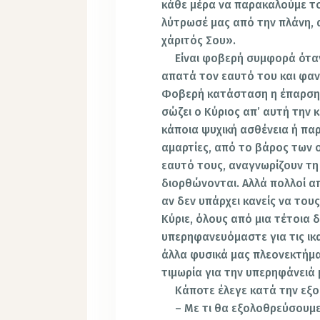
κάθε μέρα να παρακαλούμε τον
λύτρωσέ μας από την πλάνη, 
χάριτός Σου».
Είναι φοβερή συμφορά ότα
απατά τον εαυτό του και φαντ
Φοβερή κατάσταση η έπαρση,
σώζει ο Κύριος απ’ αυτή την 
κάποια ψυχική ασθένεια ή πα
αμαρτίες, από το βάρος των 
εαυτό τους, αναγνωρίζουν τη
διορθώνονται. Αλλά πολλοί απ
αν δεν υπάρχει κανείς να του
Κύριε, όλους από μια τέτοια 
υπερηφανευόμαστε για τις ικα
άλλα φυσικά μας πλεονεκτήμα
τιμωρία για την υπερηφάνειά 
Κάποτε έλεγε κατά την εξ
– Με τι θα εξολοθρεύσουμ