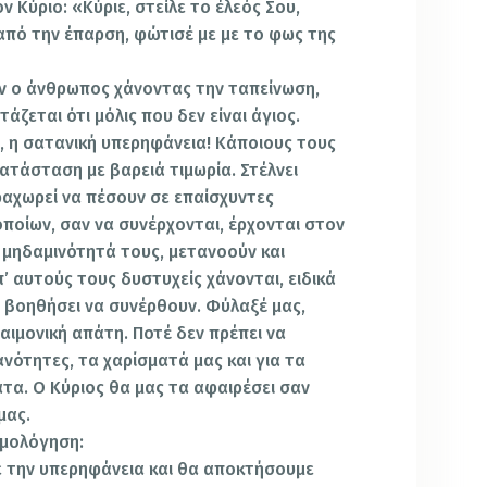
 Κύριο: «Κύριε, στείλε το έλεός Σου,
από την έπαρση, φώτισέ με με το φως της
ν ο άνθρωπος χάνοντας την ταπείνωση,
άζεται ότι μόλις που δεν είναι άγιος.
 η σατανική υπερηφάνεια! Κάποιους τους
κατάσταση με βαρειά τιμωρία. Στέλνει
ραχωρεί να πέσουν σε επαίσχυντες
οποίων, σαν να συνέρχονται, έρχονται στον
 μηδαμινότητά τους, μετανοούν και
’ αυτούς τους δυστυχείς χάνονται, ειδικά
ς βοηθήσει να συνέρθουν. Φύλαξέ μας,
δαιμονική απάτη. Ποτέ δεν πρέπει να
νότητες, τα χαρίσματά μας και για τα
τα. Ο Κύριος θα μας τα αφαιρέσει σαν
μας.
ομολόγηση:
ε την υπερηφάνεια και θα αποκτήσουμε