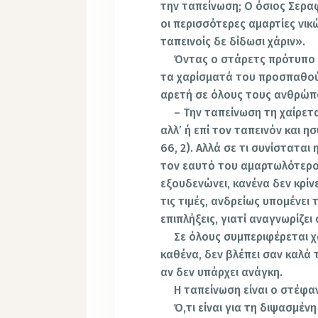
την ταπείνωση; Ο όσιος Σεραφ
οι περισσότερες αμαρτίες νι
ταπεινοίς δε δίδωσι χάριν».
Όντας ο στάρετς πρότυπο τ
τα χαρίσματά του προσπαθού
αρετή σε όλους τους ανθρώπο
– Την ταπείνωση τη χαίρετα
αλλ’ ή επί τον ταπεινόν και η
66, 2). Αλλά σε τι συνίστατα
τον εαυτό του αμαρτωλότερο 
εξουδενώνει, κανένα δεν κρίνε
τις τιμές, ανδρείως υπομένει τ
επιπλήξεις, γιατί αναγνωρίζει
Σε όλους συμπεριφέρεται χ
καθένα, δεν βλέπει σαν καλά τ
αν δεν υπάρχει ανάγκη.
Η ταπείνωση είναι ο στέφα
Ό,τι είναι για τη διψασμέν