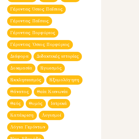
Γέροντας Όσιος Παΐσιος
Γέροντας Παΐσιος
Γέροντας Πορφύριος
Γέροντας Ὀσιος Πορφύριος
Διάφορα
Διδακτικές ιστορίες
Δοκιμασία
Εγωισμός
Εκκλησιασμός
Εξομολόγηση
Θάνατος
Θεία Κοινωνία
Θεός
Θυμός
Ιατρικά
Κατάκριση
Λογισμοί
Λόγια Γερόντων
Μεγ. Βδομἀδα