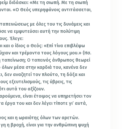
είμ διδάσκει: «Με τη σιωπή. Με τη σιωπή
κώνται. «Ο Θεός υπερηφάνοις αντιτάσσεται,
απεινώσεως με όλες του τις δυνάμεις και
σε να εμφυτεύσει αυτή την πολύτιμη
υς. Έλεγε:
ι και ο ίδιος ο Θεός: «Επί τίνα επιβλέψω
σύχιον και τρέμοντα τους λόγους μου.» (Ησ.
ι η ταπείνωση; Ο ταπεινός άνθρωπος θεωρεί
όλων μέσα στην καρδιά του, κανένα δεν
ι, δεν αναζητεί τον πλούτο, τη δόξα και
ους εξευτελισμούς, τις ύβρεις, τις
 ότι αυτά του αξίζουν.
αρούμενα, είναι έτοιμος να υπηρετήσει τον
α έργα του και δεν λέγει τίποτε γι’ αυτά,
νος και η ωραιότης όλων των αρετών.
η γη η βροχή, είναι για την ανθρώπινη ψυχή