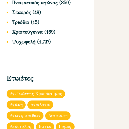
Πνευματικός αγώνας
(850)
Σταυρός
(48)
Τριώδιο
(15)
Χριστούγεννα
(169)
Ψυχωφελή
(1,727)
Ετικέτες
Αγ. Ιωάννης Χρυσόστομος
Αγάπη
Αγιολόγιο
Αγωγή παιδιών
Ανάσταση
Απόστολος
Βίντεο
Γάμος