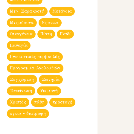
Μεγ. Σαρακοστή
Μετάνοια
Μνημόσυνα
Νηστεία
Οικογένεια
Πίστη
Παιδί
Παναγία
Πνευματικές συμβουλές
Πρόγραμμα Ακολουθιών
Συγχώρεση
Σωτηρία
Ταπείνωση
Υπομονή
Χριστός
πάθη
προσευχή
υγεια - διατροφη