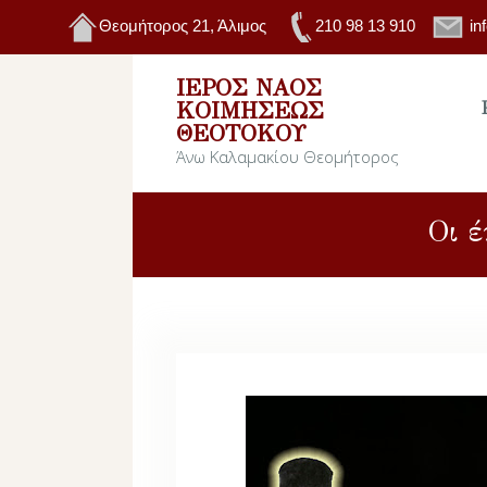
Θεομήτορος 21, Άλιμος
210 98 13 910
in
ΙΕΡΌΣ ΝΑΌΣ
ΚΟΙΜΉΣΕΩΣ
ΘΕΟΤΌΚΟΥ
Άνω Καλαμακίου Θεομήτορος
Οι έ