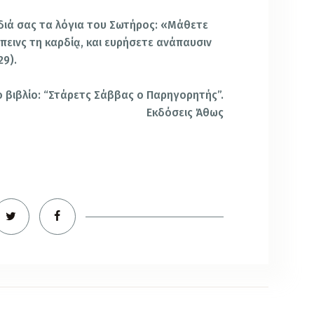
διά σας τα λόγια του Σωτήρος: «Μάθετε
απειν
ς τη καρδί
ᾳ
, και ευρήσετε ανάπαυσιν
29).
ο βιβλίο: “Στάρετς Σάββας ο Παρηγορητής”.
Εκδόσεις Άθως