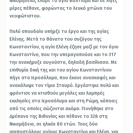
Νικομήδειας έλαβε το άγιο Βάπτισμα και σε λίγες
μέρες πέθανε, φορώντας το λευκό χιτώνα του
νεοφώτιστου.
Πολύ σπουδαίο υπήρξε το έργο και της αγίας
Ελένης. Μετά το θάνατο του συζύγου της
Κωνσταντίου, η αγία Ελένη έζησε μαζί με τον άγιο
Κωνσταντίνο, που την υπεραγαπούσε και το 317
την ανακήρυξε αυγούστα, δηλαδή βασίλισσα. Με
επιθυμία δική της και του αγίου Κωνσταντίνου
πήγε στα Ιεροσόλυμα, που έκανε ανασκαφές και
ανακάλυψε τον τίμιο Σταυρό. Εργάστηκε πολύ και
φρόντισε να κτισθούν μεγάλες και λαμπρές
εκκλησίες στα Ιεροσόλυμα και στη Ρώμη, κάποιες
από τις οποίες σώζονται ακόμα. Γεννήθηκε στο
Δρέπανο της Βιθυνίας και πέθανε το 328 στη
Νικομήδεια, σε ηλικία 80 ετών. Τους δύο
ισαποστόλους αγίους Κωνσταντίνο και Ελένη, για