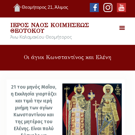
Θεομήτορος 21, Άλιμος
ΙΕΡΌΣ ΝΑΌΣ ΚΟΙΜΉΣΕΩΣ
ΘΕΟΤΌΚΟΥ
Άνω Καλαμακίου Θεομήτορος
Οι άγιοι Κωνσταντίνος και Ελένη
21 του μηνός Μαΐου
,
η Εκκλησία γιορτάζει
και τιμά την ιερή
μνήμη των αγίων
Κωνσταντίνου και
της μητέρας του
Ελένης. Είναι πολύ