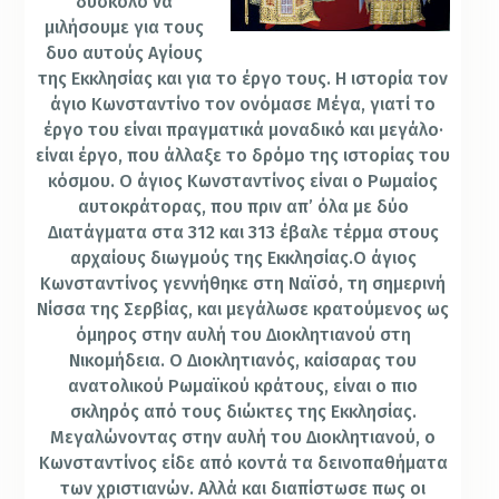
δύσκολο να
μιλήσουμε για τους
δυο αυτούς Αγίους
της Εκκλησίας και για το έργο τους. Η ιστορία τον
άγιο Κωνσταντίνο τον ονόμασε Μέγα, γιατί το
έργο του είναι πραγματικά μοναδικό και μεγάλο·
είναι έργο, που άλλαξε το δρόμο της ιστορίας του
κόσμου. Ο άγιος Κωνσταντίνος είναι ο Ρωμαίος
αυτοκράτορας, που πριν απ’ όλα με δύο
Διατάγματα στα 312 και 313 έβαλε τέρμα στους
αρχαίους διωγμούς της Εκκλησίας.
Ο άγιος
Κωνσταντίνος γεννήθηκε στη Ναϊσό, τη σημερινή
Νίσσα της Σερβίας, και μεγάλωσε κρατούμενος ως
όμηρος στην αυλή του Διοκλητιανού στη
Νικομήδεια. Ο Διοκλητιανός, καίσαρας του
ανατολικού Ρωμαϊκού κράτους, είναι ο πιο
σκληρός από τους διώκτες της Εκκλησίας.
Μεγαλώνοντας στην αυλή του Διοκλη­τιανού, ο
Κωνσταντίνος είδε από κοντά τα δεινοπαθήματα
των χριστιανών. Αλλά και διαπίστωσε πως οι