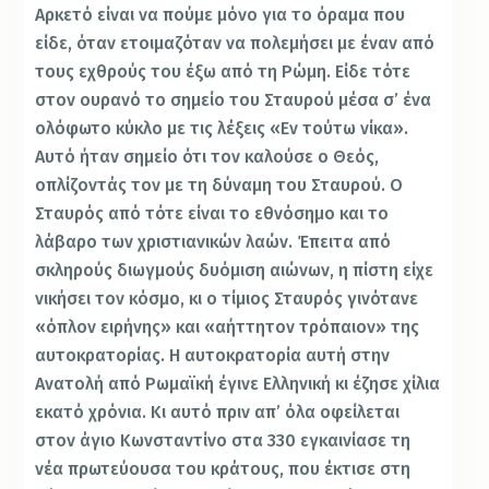
Αρκετό είναι να πούμε μόνο για το όραμα που
είδε, όταν ετοιμαζόταν να πολεμήσει με έναν από
τους εχθρούς του έξω από τη Ρώμη. Είδε τότε
στον ουρανό το σημείο του Σταυρού μέσα σ’ ένα
ολόφωτο κύκλο με τις λέξεις «Εν τούτω νίκα».
Αυτό ήταν σημείο ότι τον καλούσε ο Θεός,
οπλίζοντάς τον με τη δύναμη του Σταυρού. Ο
Σταυρός από τότε είναι το εθνόσημο και το
λάβαρο των χριστιανικών λαών. Έπειτα από
σκληρούς διωγμούς δυόμιση αιώνων, η πίστη είχε
νικήσει τον κόσμο, κι ο τίμιος Σταυρός γινότανε
«όπλον ειρήνης» και «αήττητον τρόπαιον» της
αυτοκρατορίας. Η αυτοκρατορία αυτή στην
Ανατολή από Ρωμαϊκή έγινε Ελληνική κι έζησε χίλια
εκατό χρόνια. Κι αυτό πριν απ’ όλα οφείλεται
στον άγιο Κωνσταντίνο στα 330 εγκαινίασε τη
νέα πρωτεύουσα του κράτους, που έκτισε στη