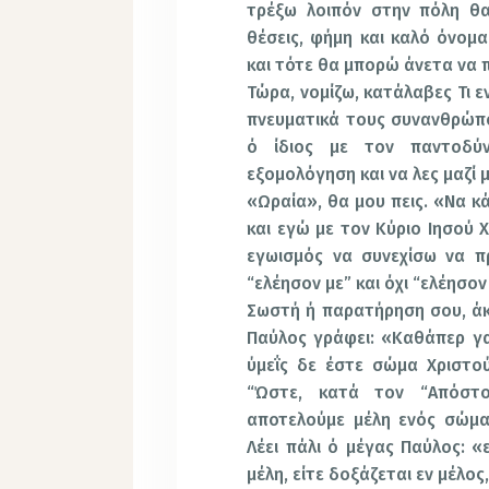
τρέξω λοιπόν στην πόλη 
θέσεις, φήμη και καλό όνομα
και τότε θα μπορώ άνετα να 
Τώρα, νομίζω, κατάλαβες Τι ε
πνευματικά τους συνανθρώπο
ό ίδιος με τον παντοδύ
εξομολόγηση και να λες μαζί 
«Ωραία», θα μου πεις. «Να κ
και εγώ με τον Κύριο Ιησού Χ
εγωισμός να συνεχίσω να π
“ελέησον με” και όχι “ελέησον
Σωστή ή παρατήρηση σου, άκ
Παύλος γράφει: «Καθάπερ γα
ύμεΐς δε έστε σώμα Χριστού 
“Ώστε, κατά τον “Απόστο
αποτελούμε μέλη ενός σώματ
Λέει πάλι ό μέγας Παύλος: «
μέλη, είτε δοξάζεται εν μέλος,