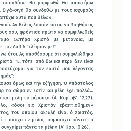
θα σπουδάσω θα μορφωθώ θα αποκτήσω
. Σιγά-σιγά θα συνδεθώ με τους ισχυρούς
πετύχω αυτά πού θέλω».
ννοώ. Αν θέλεις λοιπόν και συ να βοηθήσεις
υς σου, φρόντισε πρώτα να συμφιλιωθείς
ναμο Σωτήρα Χριστό με μετάνοια, με
με τον Δαβίδ “ελέησον με!”
άνω έτσι. Ας υποθέσουμε ότι συμφιλιώθηκα
ριστό. “Ε, τότε, από δω και πέρα δεν είναι
ροσεύχομαι για τον εαυτό μου λέγοντας
 ημάς”;
ουσε όμως και την εξήγηση. Ό Απόστολος
ρ το σώμα εν εστίν και μέλη έχει πολλά…
και μέλη εκ μέρους» (Α’ Κορ. ιβ’ 12,27).
λο, «όσοι εις Χριστόν εβαπτίσθημεν»
ος, του οποίου κεφαλή είναι ό Χριστός.
είτε πάσχει εν μέλος, συμπάσχει πάντα τα
 συγχαίρει πάντα τα μέλη» (Α’ Κορ. ιβ’26).