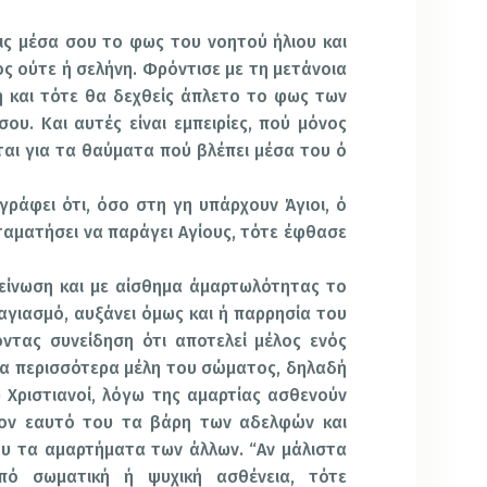
εις μέσα σου το φως του νοητού ήλιου και
ιος ούτε ή σελήνη. Φρόντισε με τη μετάνοια
η και τότε θα δεχθείς άπλετο το φως των
υ. Και αυτές είναι εμπειρίες, πού μόνος
ται για τα θαύματα πού βλέπει μέσα του ό
ράφει ότι, όσο στη γη υπάρχουν Άγιοι, ό
σταματήσει να παράγει Αγίους, τότε έφθασε
πείνωση και με αίσθημα άμαρτωλότητας το
 αγιασμό, αυξάνει όμως και ή παρρησία του
ντας συνείδηση ότι αποτελεί μέλος ενός
τα περισσότερα μέλη του σώματος, δηλαδή
 Χριστιανοί, λόγω της αμαρτίας ασθενούν
τον εαυτό του τα βάρη των αδελφών και
του τα αμαρτήματα των άλλων. “Αν μάλιστα
πό σωματική ή ψυχική ασθένεια, τότε