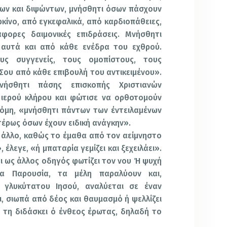
ων και διψώντων, μνήσθητι όσων πάσχουν
ρκίνο, από εγκεφαλικά, από καρδιοπάθειες,
φορες δαιμονικές επιδράσεις. Μνήσθητι
αυτά και από κάθε ενέδρα του εχθρού.
υς συγγενείς, τους ομοπίστους, τους
 Σου από κάθε επιβουλή του αντικειμένου».
Μνήσθητι πάσης επισκοπής Χριστιανών
ιερού κλήρου και φώτισε να ορθοτομούν
κόμη, «μνήσθητι πάντων των έντειλαμένων
τέρως όσων έχουν ειδική ανάγκην».
τι άλλο, καθώς το έμαθα από τον αείμνηστο
έλεγε, «ή μπαταρία γεμίζει και ξεχειλάει».
αι ως άλλος οδηγός φωτίζει τον νου Ή ψυχή
ία Παρουσία, τα μέλη παραλύουν και,
γλυκύτατου Ιησού, αναλύεται σε έναν
, σιωπά από δέος και θαυμασμό ή ψελλίζει
νη τη διδάσκει ό ένθεος έρωτας, δηλαδή το