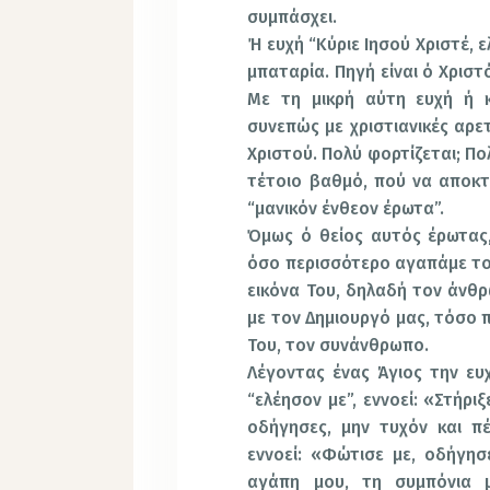
συμπάσχει.
Ή ευχή “Κύριε Ιησού Χριστέ, ε
μπαταρία. Πηγή είναι ό Χριστ
Με τη μικρή αύτη ευχή ή κ
συνεπώς με χριστιανικές αρετ
Χριστού. Πολύ φορτίζεται; Πολ
τέτοιο βαθμό, πού να αποκτ
“μανικόν ένθεον έρωτα”.
Όμως ό θείος αυτός έρωτας, 
όσο περισσότερο αγαπάμε το
εικόνα Του, δηλαδή τον άνθ
με τον Δημιουργό μας, τόσο 
Του, τον συνάνθρωπο.
Λέγοντας ένας Άγιος την ευχ
“ελέησον με”, εννοεί: «Στήρ
οδήγησες, μην τυχόν και π
εννοεί: «Φώτισε με, οδήγησε
αγάπη μου, τη συμπόνια 