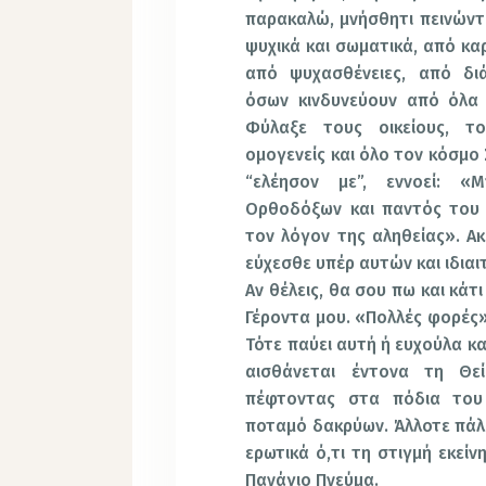
παρακαλώ, μνήσθητι πεινώντ
ψυχικά και σωματικά, από κα
από ψυχασθένειες, από διά
όσων κινδυνεύουν από όλα 
Φύλαξε τους οικείους, το
ομογενείς και όλο τον κόσμο
“ελέησον με”, εννοεί: «
Ορθοδόξων και παντός του 
τον λόγον της αληθείας». Α
εύχεσθε υπέρ αυτών και ιδιαι
Αν θέλεις, θα σου πω και κά
Γέροντα μου. «Πολλές φορές», 
Τότε παύει αυτή ή ευχούλα κ
αισθάνεται έντονα τη Θε
πέφτοντας στα πόδια του 
ποταμό δακρύων. Άλλοτε πάλι
ερωτικά ό,τι τη στιγμή εκεί
Πανάγιο Πνεύμα.