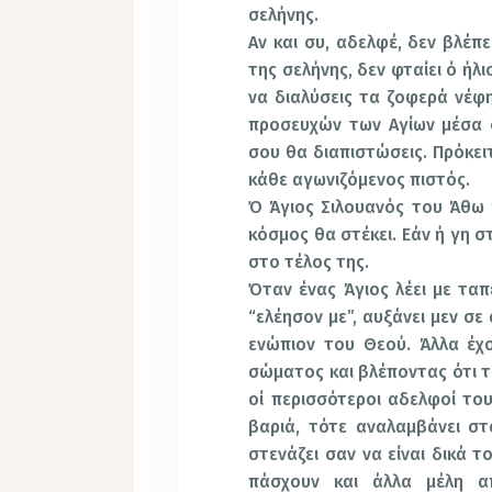
σελήνης.
Αν και συ, αδελφέ, δεν βλέπ
της σελήνης, δεν φταίει ό ήλ
να διαλύσεις τα ζοφερά νέφ
προσευχών των Αγίων μέσα σο
σου θα διαπιστώσεις. Πρόκει
κάθε αγωνιζόμενος πιστός.
Ό Άγιος Σιλουανός του Άθω γ
κόσμος θα στέκει. Εάν ή γη 
στο τέλος της.
Όταν ένας Άγιος λέει με τα
“ελέησον με”, αυξάνει μεν σε
ενώπιον του Θεού. Άλλα έχο
σώματος και βλέποντας ότι 
οί περισσότεροι αδελφοί του
βαριά, τότε αναλαμβάνει σ
στενάζει σαν να είναι δικά 
πάσχουν και άλλα μέλη α