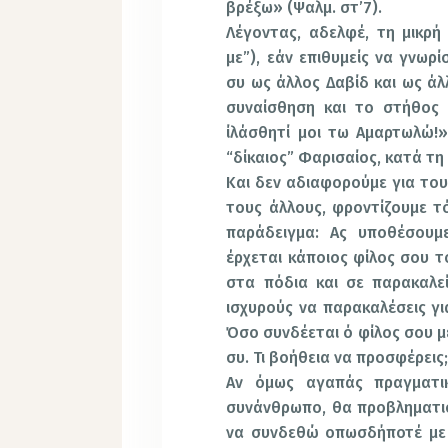
βρέξω» (Ψαλμ. στ’7).
Λέγοντας, αδελφέ, τη μικρή 
με”), εάν επιθυμείς να γνωρί
συ ως άλλος Δαβίδ και ως άλ
συναίσθηση και το στήθος 
ίλάσθητί μοι τω Αμαρτωλώ!
“δίκαιος” Φαρισαίος, κατά τη 
Και δεν αδιαφορούμε για του
τους άλλους, φροντίζουμε τ
παράδειγμα: Ας υποθέσουμε
έρχεται κάποιος φίλος σου τ
στα πόδια και σε παρακαλε
ισχυρούς να παρακαλέσεις γι
Όσο συνδέεται ό φίλος σου με
συ. Τι βοήθεια να προσφέρεις
Αν όμως αγαπάς πραγματι
συνάνθρωπο, θα προβληματισ
να συνδεθώ οπωσδήποτέ με 