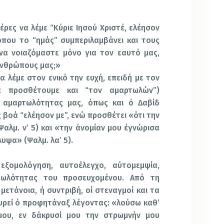
τέρες να λέμε “Κύριε Ιησού Χριστέ, ελέησον
 όπου το “ημάς” συμπεριλαμβάνει και τους
 να νοιαζόμαστε μόνο για τον εαυτό μας,
ανθρώπους μας;»
α λέμε στον ενικό την ευχή, επειδή με τον
ά προσθέτουμε και “τον αμαρτωλών”)
 αμαρτωλότητας μας, όπως και ό Δαβίδ
βοά “ελέησον με”, ενώ προσθέτει «ότι την
αλμ. ν’ 5) και «την άνομίαν μου έγνώρισα
λυψα» (Ψαλμ. λα’ 5).
εξομολόγηση, αυτοέλεγχο, αύτομεμψία,
τωλότητας του προσευχομένου. Από τη
μετάνοια, ή συντριβή, οί στεναγμοί και τα
υρεί ό προφητάναξ λέγοντας: «λούσω καθ’
μου, εν δάκρυσί μου την στρωμνήν μου