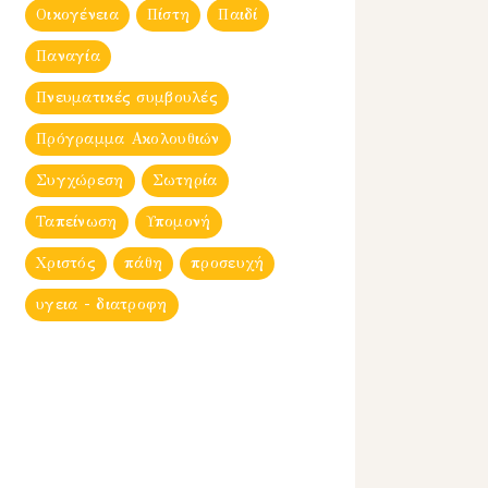
Οικογένεια
Πίστη
Παιδί
Παναγία
Πνευματικές συμβουλές
Πρόγραμμα Ακολουθιών
Συγχώρεση
Σωτηρία
Ταπείνωση
Υπομονή
Χριστός
πάθη
προσευχή
υγεια - διατροφη