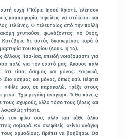
αυτή ευχή (“Κύριε Ιησού Χριστέ, ελέησον
σεις καρποφορία, οφείλεις να στέκεσαι και
λος Τελώνης. Ό τελευταίος από την πολλή
ακόμη χτυπούσε, φωνάζοντας: «ό Θεός,
» Κατέβηκε δε αυτός δικαιωμένος παρά ό
μαρτυρία του Κυρίου (Λουκ. ιη’14).
ς άλλους. Ίσα-ίσα, επειδή νοιαζόμαστε για
όσο πολύ για τον εαυτό μας. Άκουσε πάλι
 ότι είσαι άσημος και μόνος. Ξαφνικά,
ο ίδιο άσημος και μόνος, όπως εσύ. Πέφτει
ί: «Φίλε μου, σε παρακαλώ, τρέξε στους
α μένα. Έχω μεγάλη ανάγκη». Τι θα κάνεις;
 τους ισχυρούς, άλλο τόσο τους ξέρεις και
; Ασφαλώς τίποτε.
κά τον φίλο σου, αλλά και κάθε άλλο
τείς σοβαρά. Θα σκεφθείς: «Είναι ανάγκη
τους αρμοδίους. Πρέπει να βοηθήσω. Θα