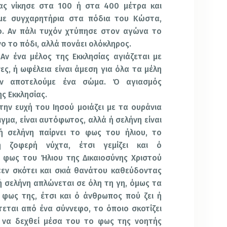
ας νίκησε στα 100 ή στα 400 μέτρα και
με συγχαρητήρια στα πόδια του Κώστα,
ο. Αν πάλι τυχόν χτύπησε στον αγώνα το
νο το πόδι, αλλά πονάει ολόκληρος.
 Αν ένα μέλος της Εκκλησίας αγιάζεται με
ς, ή ωφέλεια είναι άμεση για όλα τα μέλη
ον αποτελούμε ένα σώμα. Ό αγιασμός
ς Εκκλησίας.
την ευχή του Ιησού μοιάζει με τα ουράνια
γμα, είναι αυτόφωτος, αλλά ή σελήνη είναι
 σελήνη παίρνει το φως του ήλιου, το
τη ζοφερή νύχτα, έτσι γεμίζει και ό
 φως του Ήλιου της Δικαιοσύνης Χριστού
«εν σκότει και σκιά θανάτου καθεύδοντας
 σελήνη απλώνεται σε όλη τη γη, όμως τα
 φως της, έτσι και ό άνθρωπος πού ζει ή
τεται από ένα σύννεφο, το όποιο σκοτίζει
ί να δεχθεί μέσα του το φως της νοητής