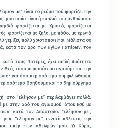
λέησον με” είναι το ρεύμα πού φορτίζει την
ός, μπαταρία είναι ή καρδιά του ανθρώπου.
αρδιά φορτίζεται με Χριστό, φορτίζεται
ές, φορτίζεται με ζήλο, με πόθο, με ερωτά
ύ γεμίζει, πολύ χριστοποιείται. Μάλιστα σε
ά, κατά τον όρο των αγίων Πατέρων, τον
κατά τους Πατέρες, έχει διπλή ιδιότητα:
ν Θεό, τόσο περισσότερο αγαπάμε και την
ρωπο• και όσο περισσότερο συμφιλιωθούμε
περισσότερο βοηθούμε και το δημιούργημα
ή, στο “ελέησον με” περιλαμβάνει πολλά.
ιξέ με στην οδό του αγιασμού, όπου Εσύ με
έσω», κατά τον Απόστολο. “ελέησον με”,
 με». “ελέησον με”, εννοεί: «Βλέπεις την
μου υπέρ των αδελφών μου. Ώ Κύριε,