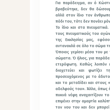
Για παράδειγμα, αν ό Κώστ
βραβεύτηκε, δεν θα δώσου
αλλά στον ίδιο τον άνθρωπ
πόδι του, τότε δεν πονάει μό
Το ίδιο και στα πνευματικά.
τους πνευματικούς του αγώνε
της Εκκλησίας μας, εφόσ
αντανακλά σε όλο το σώμα τη
Όποιος γεμίσει μέσα του με 
σώματα. Ό ήλιος, για παράδει
ετερόφωτη. Καθώς λοιπόν ή
διοχετεύει και φωτίζει 
προσευχόμενος με το άδυτο
και το μεταδίδει και στους 
αδελφούς του». Άλλα, όπως ή
πυκνά νέφη αναχαιτίζουν το
επιμένει στην αμαρτία καλύπ
τον νου του και δεν μπορε