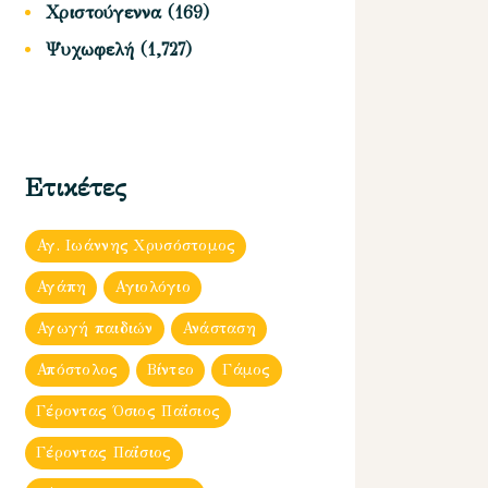
Χριστούγεννα
(169)
Ψυχωφελή
(1,727)
Ετικέτες
Αγ. Ιωάννης Χρυσόστομος
Αγάπη
Αγιολόγιο
Αγωγή παιδιών
Ανάσταση
Απόστολος
Βίντεο
Γάμος
Γέροντας Όσιος Παΐσιος
Γέροντας Παΐσιος