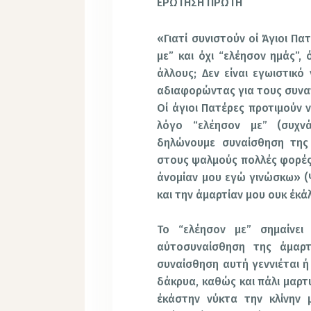
ΕΡΩΤΗΣΗ ΠΡΩΤΗ
«Γιατί συνιστούν οί Άγιοι Πα
με” και όχι “ελέησον ημάς”,
άλλους; Δεν είναι εγωιστικό
αδιαφορώντας για τους συν
Οί άγιοι Πατέρες προτιμούν ν
λόγο “ελέησον με” (συχν
δηλώνουμε συναίσθηση της
στους ψαλμούς πολλές φορές 
άνομίαν μου εγώ γινώσκω» (Ψ
και την άμαρτίαν μου ουκ έκά
Το “ελέησον με” σημαίνει 
αύτοσυναίσθηση της άμαρ
συναίσθηση αυτή γεννιέται ή 
δάκρυα, καθώς και πάλι μαρτ
έκάστην νύκτα την κλίνην 