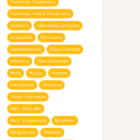
Γέροντας Πορφύριος
Γέροντας Ὀσιος Πορφύριος
Διάφορα
Διδακτικές ιστορίες
Δοκιμασία
Εγωισμός
Εκκλησιασμός
Εξομολόγηση
Θάνατος
Θεία Κοινωνία
Θεός
Θυμός
Ιατρικά
Κατάκριση
Λογισμοί
Λόγια Γερόντων
Μεγ. Βδομἀδα
Μεγ. Σαρακοστή
Μετάνοια
Μνημόσυνα
Νηστεία