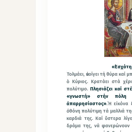
«᾿Εσχάτ
Τολμάει, ἀνοίγει τή θύρα καί 
ὁ Κύριος. Κρατάει στά χέρ
πολύτιμο.
Πλησιάζει καί στ
«γνωστή» στήν πόλη ἐ
ἀπαρρησίαστος»
.῾Η εἰκόνα
ὀθόνη πολύτιμη τά μαλλιά τη
καρδιά της. Καί ὕστερα λίγ
δράμα της, νά φανερώνουν 