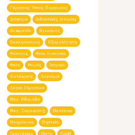
Γέροντας Ὀσιος Πορφύριος
Διάφορα
Διδακτικές ιστορίες
Δοκιμασία
Εγωισμός
Εκκλησιασμός
Εξομολόγηση
Θάνατος
Θεία Κοινωνία
Θεός
Θυμός
Ιατρικά
Κατάκριση
Λογισμοί
Λόγια Γερόντων
Μεγ. Βδομἀδα
Μεγ. Σαρακοστή
Μετάνοια
Μνημόσυνα
Νηστεία
Οικογένεια
Πίστη
Παιδί