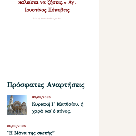
καλείσαι να ζήσεις.» Αγ.
Ιουστίνος Πόποβιτς
Σύναξη Νέων Παλαιοχωρίου
Πρόσφατες Αναρτήσεις
09/08/2026
Κυριακή Ι´ Ματθαίου, ἡ
χαρά καί ὁ πόνος.
08/08/2026
“Η Μάνα της σιωπής”