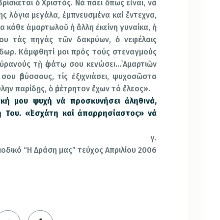
ρίσκεται ὁ Χριστός. Νά πάει ὅπως εἶναι, νά
ς λόγια μεγάλα, ἐμπνευσμένα καί ἔντεχνα,
α κάθε ἁμαρτωλοῦ ἡ ἄλλη ἐκείνη γυναίκα, ἡ
μου τάς πηγάς τῶν δακρύων, ὁ νεφέλαις
δωρ. Κάμφθητί μοι πρός τούς στεναγμούς
οὐρανούς τῇ ἀφάτῳ σου κενώσει…῾Αμαρτιῶν
σου ἀβύσσους, τίς ἐξιχνιάσει, ψυχοσῶστα
λην παρίδῃς, ὁ ἀμέτρητον ἔχων τό ἔλεος».
ική μου ψυχή νά προσκυνήσει ἀληθινά,
 Του. «᾿Εσχάτη καί ἀπαρρησίαστος» νά
γ.
ιοδικό “Η Δράση μας” τεύχος Απριλίου 2006