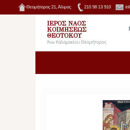
Θεομήτορος 21, Άλιμος
210 98 13 910
in
ΙΕΡΌΣ ΝΑΌΣ
ΚΟΙΜΉΣΕΩΣ
ΘΕΟΤΌΚΟΥ
Άνω Καλαμακίου Θεομήτορος