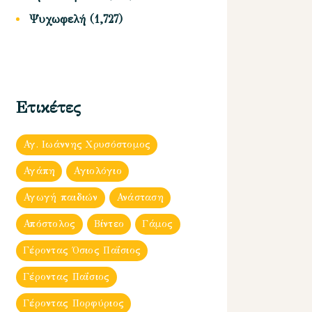
Ψυχωφελή
(1,727)
Ετικέτες
Αγ. Ιωάννης Χρυσόστομος
Αγάπη
Αγιολόγιο
Αγωγή παιδιών
Ανάσταση
Απόστολος
Βίντεο
Γάμος
Γέροντας Όσιος Παΐσιος
Γέροντας Παΐσιος
Γέροντας Πορφύριος