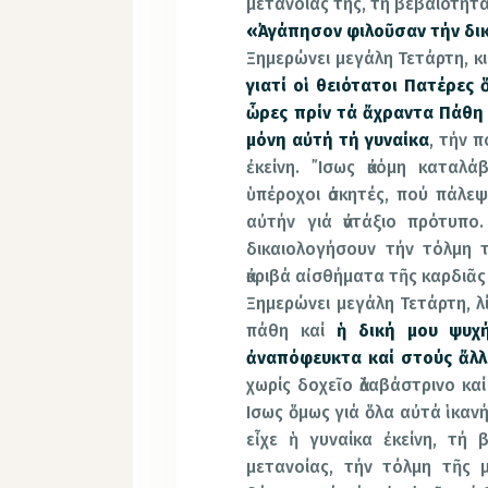
μετανοίας της, τή βεβαιότητα
«᾿Αγάπησον φιλοῦσαν τήν δι
Ξημερώνει μεγάλη Τετάρτη, κ
γιατί οἱ θειότατοι Πατέρες 
ὧρες πρίν τά ἄχραντα Πάθη 
μόνη αὐτή τή γυναίκα
, τήν 
ἐκείνη. ῎Ισως ἀκόμη καταλά
ὑπέροχοι ἀσκητές, πού πάλεψ
αὐτήν γιά ἀντάξιο πρότυπο
δικαιολογήσουν τήν τόλμη 
ἀκριβά αἰσθήματα τῆς καρδιᾶς
Ξημερώνει μεγάλη Τετάρτη, λ
πάθη καί
ἡ δική μου ψυχ
ἀναπόφευκτα καί στούς ἄλλ
χωρίς δοχεῖο ἀλαβάστρινο κα
Ισως ὅμως γιά ὅλα αὐτά ἱκανή
εἶχε ἡ γυναίκα ἐκείνη, τή
μετανοίας, τήν τόλμη τῆς 