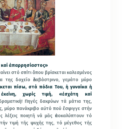
η καί ἀπαρρησίαστος»
μπαίνει στό σπίτι ὅπου βρίσκεται καλεσμένος
ια της δοχεῖο ἀλαβάστρινο, γεμάτο μύρο
έκεται πίσω, στά πόδια Του, ἡ γυναίκα ἡ
κείνη, χωρίς τιμή, «ἐσχάτη καί
 δραματική! Πηγές δακρύων τά μάτια της,
ς, μύρο πανάκριβο αὐτό πού ἔσφιγγε στήν
ες λέξεις ποιητῆ νά μᾶς ἀποκαλύπτουν τό
τήν τιμή τῆς ψυχῆς της, τό μέγεθος τῆς