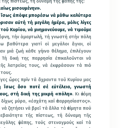
 τῆς πίστεως, τή δύναμη τῆς ἀγάπης της:
καίως μισουμένην».
ι
ἴσως ἀπόψε μπορέσω νά μάθω καλύτερα
ὅρισαν αὐτή τή μεγάλη ἡμέρα, μόλις λίγες
τοῦ Κυρίου, νά μνημονεύουμε, νά τιμοῦμε
πόρνη, τήν ἁμαρτωλή, τή γνωστή στήν πόλη
βω βαθύτερα γιατί οἱ μεγάλοι ἅγιοι, οἱ
αν μιά ζωή κάθε γήινο θέλημα, ἐπιλέγουν
. Τή δική της παρρησία ἐπικαλοῦνται νά
τῆς λατρείας τους, νά ἐκφράσουν τά πιό
 τους.
ίγες ὧρες πρίν τά ἄχραντα τοῦ Κυρίου μας
ή ἴσως ὅσο ποτέ σέ εὐτέλεια, γνωστή
ους, στή δική
της μικρή «πόλη»
. Κι ἀκόμη
ί δίχως μύρο, «ἐσχάτη καί ἀπαρρησίαστος».
 νά ζητήσει νά βρεῖ τά ἄλλα τά ἀτίμητα πού
 βεβαιότητα τῆς πίστεως, τή δύναμη τῆς
μεγάλης ἀγάπης, τούς στεναγμούς καί τά