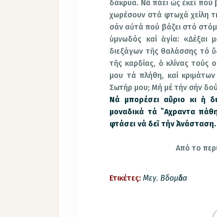
δάκρυα. Νά πάει ὡς ἐκεῖ πού β
χωρέσουν στά φτωχά χείλη τη
σάν αὐτά πού βάζει στό στόμ
ὑμνωδός καί ἁγία: «Δέξαι 
διεξάγων τῆς θαλάσσης τό ὕ
τῆς καρδίας, ὁ κλίνας τούς 
μου τά πλήθη, καί κριμάτων 
Σωτήρ μου; Μή μέ τήν σήν δού
Νά μπορέσει αὔριο κι ἡ δ
μοναδικά τά ῎Αχραντα πάθη
φτάσει νά δεῖ τήν ᾿Ανάσταση
.
Από το περ
Ετικέτες:
Μεγ. Βδομἀδα