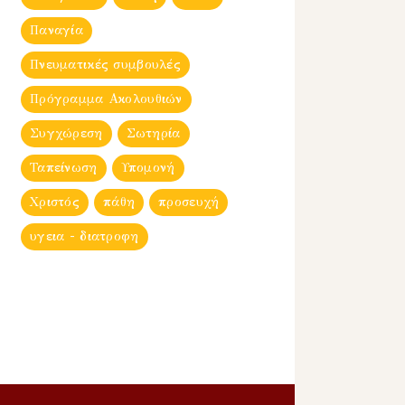
Παναγία
Πνευματικές συμβουλές
Πρόγραμμα Ακολουθιών
Συγχώρεση
Σωτηρία
Ταπείνωση
Υπομονή
Χριστός
πάθη
προσευχή
υγεια - διατροφη