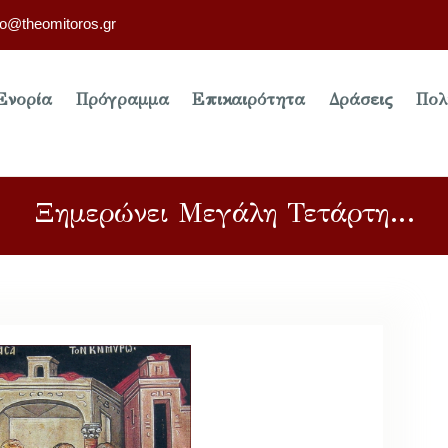
fo@theomitoros.gr
Ενορία
Πρόγραμμα
Επικαιρότητα
Δράσεις
Πολ
Ξημερώνει Μεγάλη Τετάρτη…