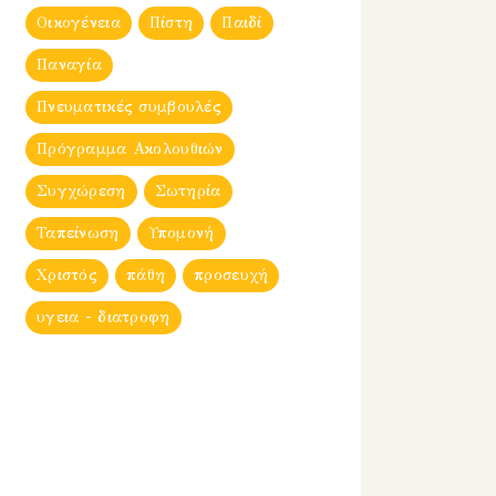
Οικογένεια
Πίστη
Παιδί
Παναγία
Πνευματικές συμβουλές
Πρόγραμμα Ακολουθιών
Συγχώρεση
Σωτηρία
Ταπείνωση
Υπομονή
Χριστός
πάθη
προσευχή
υγεια - διατροφη