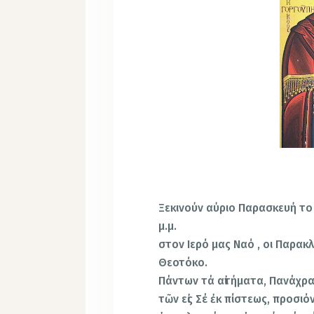
Ξεκινούν αύριο Παρασκευή το
μ.μ.
στον Ιερό μας Ναό , οι Παρακ
Θεοτόκο.
Πάντων τά αἰτήματα, Πανάχρ
τῶν εἰς Σέ ἐκ πίστεως, προσιό