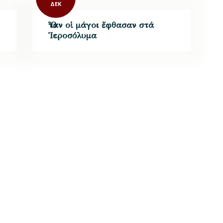
ΔΕΚ
Ὅταν οἱ μάγοι ἔφθασαν στά
Ἱεροσόλυμα