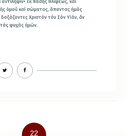
 ἀντίληψιν• ἐκ πάσης θλίψεως, καί
ῆς ὁμοῦ καί σώματος, ἅπαντας ἠμᾶς
 δοξάζοντες Χριστόν τόν Σόν Υἱόν, ὄν
 τάς ψυχᾶς ἠμῶν.
22