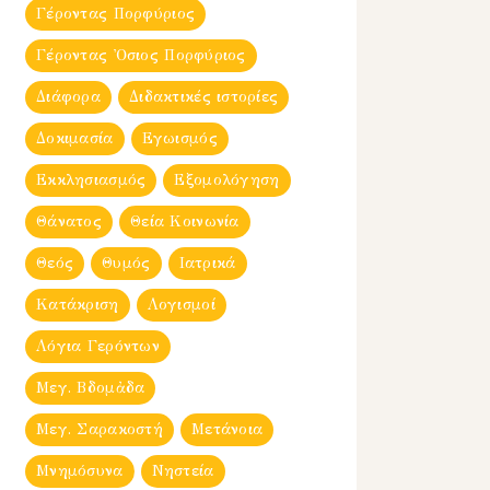
Γέροντας Πορφύριος
Γέροντας Ὀσιος Πορφύριος
Διάφορα
Διδακτικές ιστορίες
Δοκιμασία
Εγωισμός
Εκκλησιασμός
Εξομολόγηση
Θάνατος
Θεία Κοινωνία
Θεός
Θυμός
Ιατρικά
Κατάκριση
Λογισμοί
Λόγια Γερόντων
Μεγ. Βδομἀδα
Μεγ. Σαρακοστή
Μετάνοια
Μνημόσυνα
Νηστεία