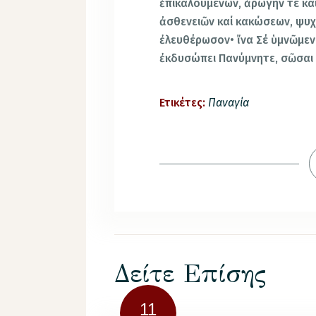
ἐπικαλουμένων, ἀρωγήν τέ καί
ἀσθενειῶν καί κακώσεων, ψυχ
ἐλευθέρωσον• ἴνα Σέ ὑμνῶμεν
ἐκδυσώπει Πανύμνητε, σῶσαι
Ετικέτες:
Παναγία
Δείτε Επίσης
11