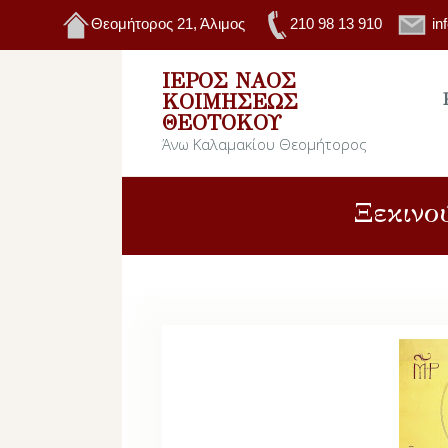
Θεομήτορος 21, Άλιμος
210 98 13 910
in
ΙΕΡΌΣ ΝΑΌΣ
ΚΟΙΜΉΣΕΩΣ
ΘΕΟΤΌΚΟΥ
Άνω Καλαμακίου Θεομήτορος
Ξεκινο