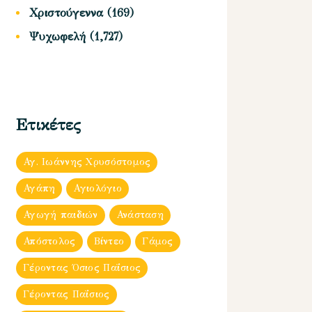
Χριστούγεννα
(169)
Ψυχωφελή
(1,727)
Ετικέτες
Αγ. Ιωάννης Χρυσόστομος
Αγάπη
Αγιολόγιο
Αγωγή παιδιών
Ανάσταση
Απόστολος
Βίντεο
Γάμος
Γέροντας Όσιος Παΐσιος
Γέροντας Παΐσιος