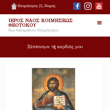
Θεομήτορος 21, Άλιμος
ΙΕΡΌΣ ΝΑΌΣ ΚΟΙΜΉΣΕΩΣ
ΘΕΟΤΌΚΟΥ
Άνω Καλαμακίου Θεομήτορος
Ξέσπασμα τῆς καρδιᾶς μου