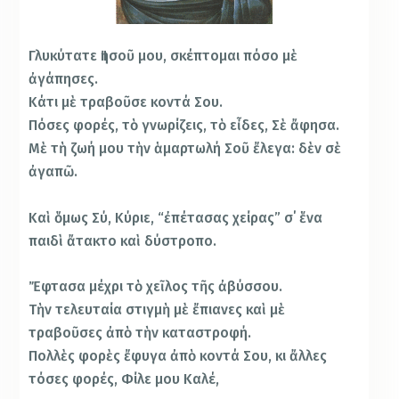
Γλυκύτατε Ἰησοῦ μου, σκέπτομαι πόσο μὲ
ἀγάπησες.
Κάτι μὲ τραβοῦσε κοντά Σου.
Πόσες φορές, τὸ γνωρίζεις, τὸ εἶδες, Σὲ ἄφησα.
Μὲ τὴ ζωή μου τὴν ἁμαρτωλή Σοῦ ἔλεγα: δὲν σὲ
ἀγαπῶ.
Καὶ ὅμως Σύ, Κύριε, “ἐπέτασας χείρας” σ΄ ἕνα
παιδὶ ἄτακτο καὶ δύστροπο.
Ἔφτασα μέχρι τὸ χεῖλος τῆς ἀβύσσου.
Τὴν τελευταία στιγμὴ μὲ ἔπιανες καὶ μὲ
τραβοῦσες ἀπὸ τὴν καταστροφή.
Πολλὲς φορὲς ἔφυγα ἀπὸ κοντά Σου, κι ἄλλες
τόσες φορές, Φίλε μου Καλέ,