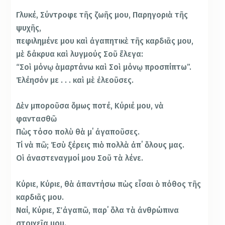
Γλυκέ, Σύντροφε τῆς ζωῆς μου, Παρηγοριὰ τῆς
ψυχῆς,
πεφιλημένε μου καὶ ἀγαπητικὲ τῆς καρδιᾶς μου,
μὲ δάκρυα καὶ λυγμούς Σοῦ ἔλεγα:
“Σοὶ μόνῳ ἁμαρτάνω καὶ Σοὶ μόνῳ προσπίπτω”.
Ἐλέησόν με . . . καὶ μὲ ἐλεοῦσες.
Δὲν μποροῦσα ὅμως ποτέ, Κύριέ μου, νὰ
φαντασθῶ
Πὼς τόσο πολὺ θὰ μ΄ ἀγαποῦσες.
Τί νὰ πῶ; Ἐσὺ ξέρεις πιὸ πολλὰ ἀπ΄ ὅλους μας.
Οἱ ἀναστεναγμοί μου Σοῦ τὰ λένε.
Κύριε, Κύριε, θὰ ἀπαντήσω πὼς εἶσαι ὁ πόθος τῆς
καρδιᾶς μου.
Ναί, Κύριε, Σ΄ ἀγαπῶ, παρ΄ ὅλα τὰ ἀνθρώπινα
στοιχεῖα μου.