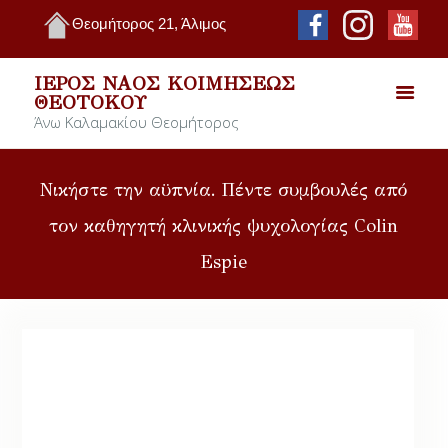
Θεομήτορος 21, Άλιμος
ΙΕΡΌΣ ΝΑΌΣ ΚΟΙΜΉΣΕΩΣ
ΘΕΟΤΌΚΟΥ
Άνω Καλαμακίου Θεομήτορος
Νικήστε την αϋπνία. Πέντε συμβουλές από
τον καθηγητή κλινικής ψυχολογίας Colin
Espie