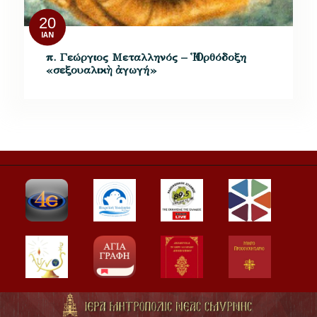
20
ΙΑΝ
π. Γεώργιος Μεταλληνός – Ἡ Ὀρθόδοξη
«σεξουαλικὴ ἀγωγή»