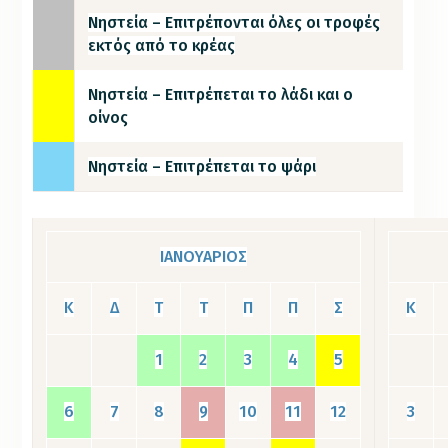
Νηστεία – Επιτρέπονται όλες οι τροφές
εκτός από το κρέας
Νηστεία – Επιτρέπεται το λάδι και ο
οίνος
Νηστεία – Επιτρέπεται το ψάρι
ΙΑΝΟΥΑΡΙΟΣ
Κ
Δ
Τ
Τ
Π
Π
Σ
Κ
1
2
3
4
5
6
7
8
9
10
11
12
3