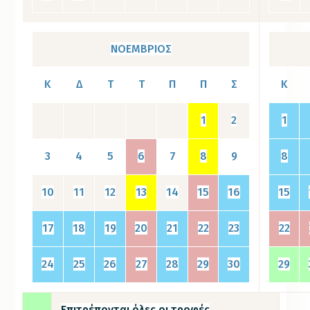
ΝΟΕΜΒΡΙΟΣ
Κ
Δ
Τ
Τ
Π
Π
Σ
Κ
1
2
1
3
4
5
6
7
8
9
8
10
11
12
13
14
15
16
15
17
18
19
20
21
22
23
22
24
25
26
27
28
29
30
29
Επιτρέπονται όλες οι τροφές