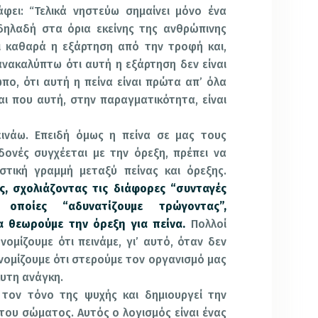
φει: “Τελικά νηστεύω σημαίνει μόνο ένα
δηλαδή στα όρια εκείνης της ανθρώπινης
ι καθαρά η εξάρτηση από την τροφή και,
 ανακαλύπτω ότι αυτή η εξάρτηση δεν είναι
πο, ότι αυτή η πείνα είναι πρώτα απ’ όλα
ι που αυτή, στην παραγματικότητα, είναι
πεινάω. Επειδή όμως η πείνα σε μας τους
δονές συγχέεται με την όρεξη, πρέπει να
στική γραμμή μεταξύ πείνας και όρεξης.
ς, σχολιάζοντας τις διάφορες “συνταγές
 οποίες “αδυνατίζουμε τρώγοντας”,
α θεωρούμε την όρεξη για πείνα.
Πολλοί
ομίζουμε ότι πεινάμε, γι’ αυτό, όταν δεν
 νομίζουμε ότι στερούμε τον οργανισμό μας
λυτη ανάγκη.
 τον τόνο της ψυχής και δημιουργεί την
ου σώματος. Αυτός ο λογισμός είναι ένας