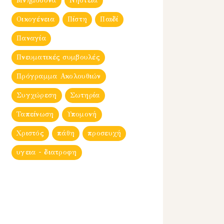
Μνημόσυνα
Νηστεία
Οικογένεια
Πίστη
Παιδί
Παναγία
Πνευματικές συμβουλές
Πρόγραμμα Ακολουθιών
Συγχώρεση
Σωτηρία
Ταπείνωση
Υπομονή
Χριστός
πάθη
προσευχή
υγεια - διατροφη