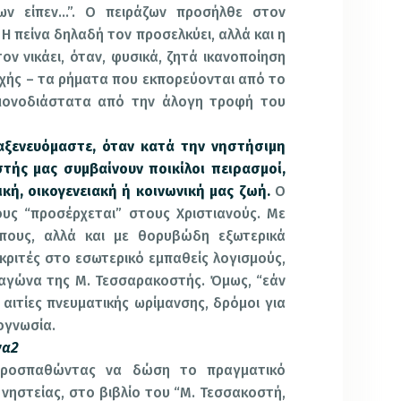
ν είπεν…”. Ο πειράζων προσήλθε στον
 Η πείνα δηλαδή τον προσελκύει, αλλά και η
τον νικάει, όταν, φυσικά, ζητά ικανοποίηση
χής – τα ρήματα που εκπορεύονται από το
μονοδιάστατα από την άλογη τροφή του
ραξενευόμαστε, όταν κατά την νηστήσιμη
τής μας συμβαίνουν ποικίλοι πειρασμοί,
ή, οικογενειακή ή κοινωνική μας ζωή.
Ο
ους “προσέρχεται” στους Χριστιανούς. Με
πους, αλλά και με θορυβώδη εξωτερικά
ριτές στο εσωτερικό εμπαθείς λογισμούς,
αγώνα της Μ. Τεσσαρακοστής. Όμως, “εάν
 αιτίες πνευματικής ωρίμανσης, δρόμοι για
ογνωσία.
να2
προσπαθώντας να δώση το πραγματικό
 νηστείας, στο βιβλίο του “Μ. Τεσσακοστή,