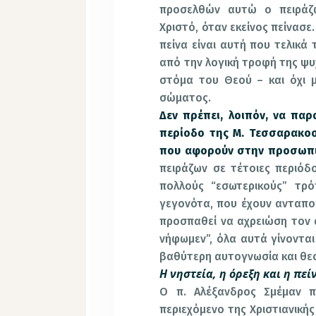
προσελθών αυτώ ο πειράζω
Χριστό, όταν εκείνος πείνασε.
πείνα είναι αυτή που τελικά 
από την λογική τροφή της ψυ
στόμα του Θεού – και όχι 
σώματος.
Δεν πρέπει, λοιπόν, να πα
περίοδο της Μ. Τεσσαρακοσ
που αφορούν στην προσωπικ
πειράζων σε τέτοιες περιόδ
πολλούς “εσωτερικούς” τρό
γεγονότα, που έχουν ανταποκ
προσπαθεί να αχρειώση τον 
νήφωμεν”, όλα αυτά γίνονται
βαθύτερη αυτογνωσία και θε
Η νηστεία, η όρεξη και η πεί
Ο π. Αλέξανδρος Σμέμαν 
περιεχόμενο της Χριστιανικής