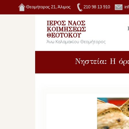
Θεομήτορος 21, Άλιμος
210 98 13 910
in
ΙΕΡΌΣ ΝΑΌΣ
ΚΟΙΜΉΣΕΩΣ
ΘΕΟΤΌΚΟΥ
Άνω Καλαμακίου Θεομήτορος
Νηστεία: Η όρ