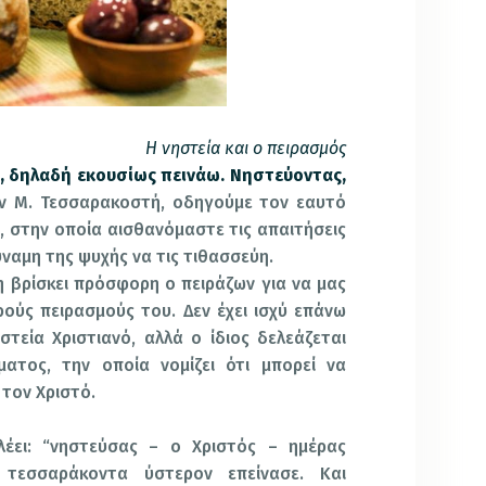
Η νηστεία και ο πειρασμός
, δηλαδή εκουσίως πεινάω. Νηστεύοντας,
ν Μ. Τεσσαρακοστή, οδηγούμε τον εαυτό
, στην οποία αισθανόμαστε τις απαιτήσεις
ναμη της ψυχής να τις τιθασσεύη.
 βρίσκει πρόσφορη ο πειράζων για να μας
ούς πειρασμούς του. Δεν έχει ισχύ επάνω
τεία Χριστιανό, αλλά ο ίδιος δελεάζεται
τος, την οποία νομίζει ότι μπορεί να
 τον Χριστό.
έει: “νηστεύσας – ο Χριστός – ημέρας
 τεσσαράκοντα ύστερον επείνασε. Και