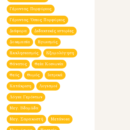
Γέροντας Πορφύριος
Γέροντας Ὀσιος Πορφύριος
Διάφορα
Διδακτικές ιστορίες
Δοκιμασία
Εγωισμός
Εκκλησιασμός
Εξομολόγηση
Θάνατος
Θεία Κοινωνία
Θεός
Θυμός
Ιατρικά
Κατάκριση
Λογισμοί
Λόγια Γερόντων
Μεγ. Βδομἀδα
Μεγ. Σαρακοστή
Μετάνοια