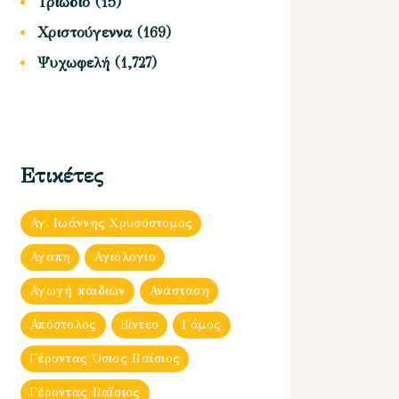
Τριώδιο
(15)
Χριστούγεννα
(169)
Ψυχωφελή
(1,727)
Ετικέτες
Αγ. Ιωάννης Χρυσόστομος
Αγάπη
Αγιολόγιο
Αγωγή παιδιών
Ανάσταση
Απόστολος
Βίντεο
Γάμος
Γέροντας Όσιος Παΐσιος
Γέροντας Παΐσιος