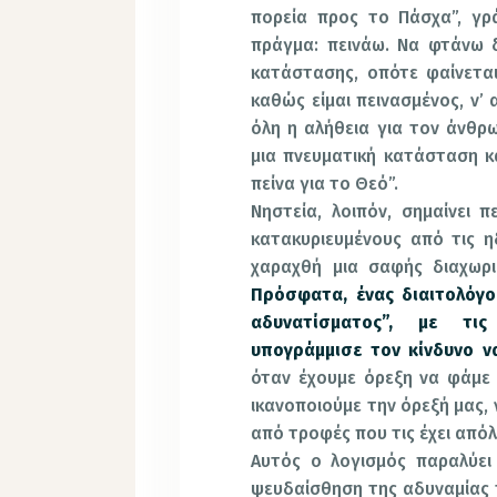
πορεία προς το Πάσχα”, γρά
πράγμα: πεινάω. Να φτάνω 
κατάστασης, οπότε φαίνετα
καθώς είμαι πεινασμένος, ν’
όλη η αλήθεια για τον άνθρω
μια πνευματική κατάσταση κα
πείνα για το Θεό”.
Νηστεία, λοιπόν, σημαίνει 
κατακυριευμένους από τις η
χαραχθή μια σαφής διαχωρι
Πρόσφατα, ένας διαιτολόγο
αδυνατίσματος”, με τις
υπογράμμισε τον κίνδυνο ν
όταν έχουμε όρεξη να φάμε ν
ικανοποιούμε την όρεξή μας,
από τροφές που τις έχει από
Αυτός ο λογισμός παραλύει
ψευδαίσθηση της αδυναμίας τ