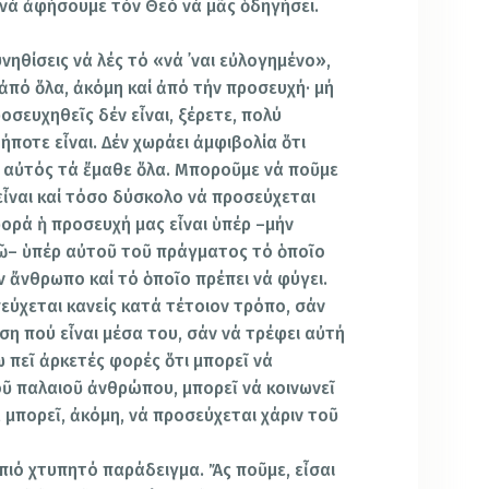
ί νά ἀφή­σουμε τόν Θεό νά μᾶς ὁδηγήσει.
νηθίσεις νά λές τό «νά ᾿ναι εὐλογημένο»,
ἀπό ὅλα, ἀκόμη καί ἀπό τήν προσευχή· μή
οσευχηθεῖς δέν εἶναι, ξέρετε, πολύ
ήποτε εἶναι. Δέν χωράει ἀμφιβολία ὅτι
, αὐτός τά ἔμαθε ὅλα. Μπο­ροῦμε νά ποῦμε
εἶναι καί τόσο δύσκολο νά προσεύχε­ται
φορά ἡ προσευχή μας εἶναι ὑπέρ –μήν
πῶ– ὑπέρ αὐτοῦ τοῦ πράγματος τό ὁποῖο
ν ἄνθρωπο καί τό ὁποῖο πρέπει νά φύγει.
­σεύχεται κανείς κατά τέτοιον τρόπο, σάν
ση πού εἶναι μέσα του, σάν νά τρέφει αὐτή
 πεῖ ἀρκετές φορές ὅτι μπορεῖ νά
οῦ παλαιοῦ ἀνθρώπου, μπορεῖ νά κοινωνεῖ
μπορεῖ, ἀκόμη, νά προ­σεύχεται χάριν τοῦ
ιό χτυ­πητό παράδειγμα. Ἄς ποῦμε, εἶσαι