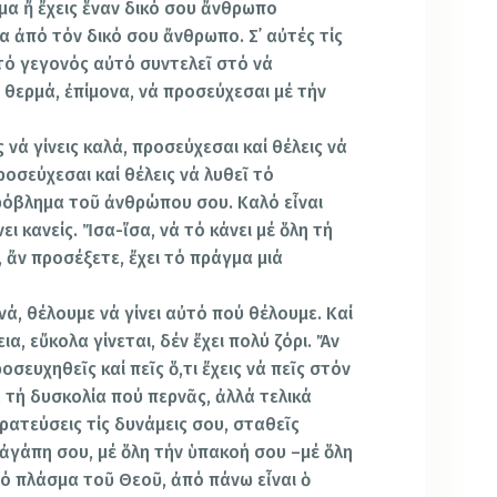
μα ἤ ἔχεις ἕναν δικό σου ἄνθρωπο
α ἀπό τόν δικό σου ἄνθρωπο. Σ᾿ αὐτές τίς
 τό γεγονός αὐτό συντελεῖ στό νά
 θερμά, ἐπίμονα, νά προσεύχεσαι μέ τήν
ς νά γίνεις καλά, προσεύχεσαι καί θέλεις νά
ροσεύχεσαι καί θέλεις νά λυθεῖ τό
ρόβλημα τοῦ ἀνθρώπου σου. Καλό εἶναι
ει κανείς. Ἴσα-ἴσα, νά τό κάνει μέ ὅλη τή
 ἄν προσέξετε, ἔχει τό πράγμα μιά
ά, νά, θέλουμε νά γίνει αὐτό πού θέλουμε. Καί
εια, εὔκολα γίνεται, δέν ἔχει πολύ ζόρι. Ἄν
­σευχηθεῖς καί πεῖς ὅ,τι ἔχεις νά πεῖς στόν
 τή δυσκολία πού περνᾶς, ἀλλά τελικά
τρατεύσεις τίς δυνάμεις σου, σταθεῖς
ἀγά­πη σου, μέ ὅλη τήν ὑπακοή σου –μέ ὅλη
τό πλάσμα τοῦ Θεοῦ, ἀπό πάνω εἶναι ὁ