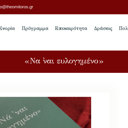
fo@theomitoros.gr
Ενορία
Πρόγραμμα
Επικαιρότητα
Δράσεις
Πολ
«Να ᾿ναι ευλογημένο»