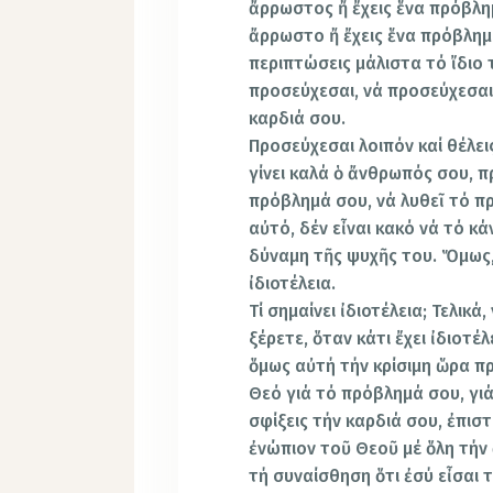
ἄρρω­στος ἤ ἔχεις ἕνα πρόβλη
ἄρρωστο ἤ ἔχεις ἕνα πρόβλημ
περιπτώσεις μάλιστα τό ἴδιο
προσεύχε­σαι, νά προσεύχεσαι
καρδιά σου.
Προσεύ­χεσαι λοιπόν καί θέλει
γίνει καλά ὁ ἄνθρωπός σου, π
πρόβλημά σου, νά λυθεῖ τό π
αὐτό, δέν εἶναι κακό νά τό κάν
δύναμη τῆς ψυχῆς του. Ὅμως,
ἰδιοτέλεια.
Τί σημαίνει ἰδιοτέ­λεια; Τελικ
ξέρετε, ὅταν κάτι ἔχει ἰδιο­τέλ
ὅμως αὐτή τήν κρίσιμη ὥρα προ
Θεό γιά τό πρόβλημά σου, γιά
σφίξεις τήν καρ­διά σου, ἐπισ
ἐνώπιον τοῦ Θεοῦ μέ ὅλη τήν 
τή συναίσθηση ὅτι ἐσύ εἶσαι 