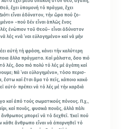
. Αὐτό ἔχει μέσα ὑπακοή στόν Θεό, ἀγάπη,
 Θεό, ἔχει ὑπομονή τό πράγμα, ἔχει
Διότι εἶναι ἀδύνατον, τήν ὥρα πού ζο­
γημένο» –πού δέν εἶναι ἁπλῶς ἕνας
λές ἐνώπιον τοῦ Θεοῦ– εἶναι ἀδύ­νατον
νά λές «νά ᾿ναι εὐλογημένο» καί νά μήν
έει αὐτή τή φράση, κάνει τήν καλύτερη
ποια ἄλλα πράγματα. Καί μάλιστα, ὅσο πιό
ό λές, ὅσο πιό πολύ τό λές μέ ἀγάπη καί
ά­νουμε; Νά ᾿ναι εὐλογημένο», τόσο περισ­
, ἔστω καί ἔτσι ἅμα τό πεῖς, κάποιο κακό
εῖ αὐτό· πρέπει νά τό λές μέ τήν καρδιά
γο καί ἀπό τούς σωματικούς πόνους. Π.χ.,
αίρι, καί πονᾶς, φυσικά πονᾶς, ἀλλά πάλι
ὁ ἄνθρωπος μπορεῖ νά τό δε­χθεῖ. Ἐκεῖ πού
ν κάθε ἄνθρωπο εἶναι νά ἀπαρνηθεῖ τό