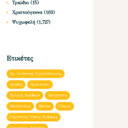
Τριώδιο
(15)
Χριστούγεννα
(169)
Ψυχωφελή
(1,727)
Ετικέτες
Αγ. Ιωάννης Χρυσόστομος
Αγάπη
Αγιολόγιο
Αγωγή παιδιών
Ανάσταση
Απόστολος
Βίντεο
Γάμος
Γέροντας Όσιος Παΐσιος
Γέροντας Παΐσιος