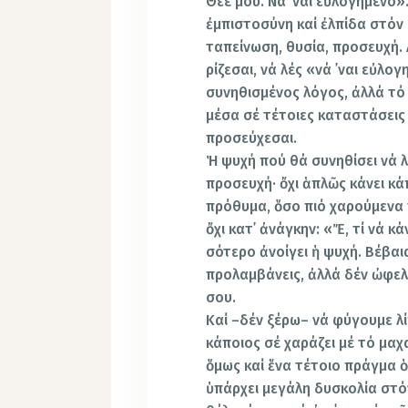
Θεέ μου. Νά ᾿ναι εὐλογημένο»
ἐμπιστοσύ­νη καί ἐλπίδα στόν
ταπείνωση, θυσία, προσευ­χή. 
ρίζεσαι, νά λές «νά ᾿ναι εὐλο
συνηθισμένος λόγος, ἀλλά τό 
μέσα σέ τέτοιες καταστάσεις 
προσεύ­χεσαι.
Ἡ ψυχή πού θά συνηθίσει νά λ
προσευχή· ὄχι ἁπλῶς κάνει κά
πρόθυμα, ὅσο πιό χαρούμενα τ
ὄχι κατ᾿ ἀνάγκην: «Ἔ, τί νά κ
σότερο ἀνοίγει ἡ ψυχή. Βέβαια
προλαμβά­νεις, ἀλλά δέν ὠφελ
σου.
Καί –δέν ξέρω– νά φύγουμε λί
κά­ποιος σέ χαράζει μέ τό μαχ
ὅμως καί ἕνα τέ­τοιο πράγμα 
ὑπάρχει μεγάλη δυσκολία στό