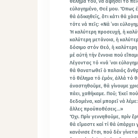
θέλημά του, νά ἀφήσει τό πεῖ
εὐλογημένο, Θεέ μου. Ὅπως ἐσ
θά ἀδικηθεῖς, ὅτι κάτι θά χά­σ
τότε νά πεῖς: «Νά ᾿ναι εὐλογη
Ἡ καλύτερη προσευχή, ἡ καλύ
καλύτε­ρη μετάνοια, ἡ καλύτ
δόσιμο στόν Θεό, ἡ κα­λύτερη 
μέ αὐτή τήν ἔννοια πού εἴπαμε
Λέγοντας τό «νά ᾿ναι εὐλογη
θά θανατω­θεῖ ὁ παλαιός ἄνθ
τό θέλημα τό ἐμόν, ἀλλά τό 
ἀναστηθοῦμε, θά γίνουμε χριστ
πάει, χαθήκαμε. Ποῦ; Ἐκεῖ πού
δεδομένα, καί μπορεῖ νά λέμε
ἄλλες προϋποθέσεις…»
Ὄχι. Πρίν γεννηθοῦμε, πρίν ἔ
θά εἴμαστε καί τί θά ὑπάρχει 
κανόνισε ἔτσι, πού δέν γίνε­τα