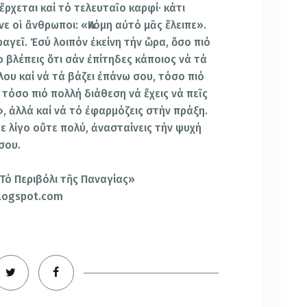
ρχεται καί τό τε­λευταῖο καρφί· κάτι
ε οἱ ἄνθρωποι: «Ἀκόμη αὐτό μᾶς ἔλειπε».
ρα­γεῖ. Ἐσύ λοιπόν ἐκείνη τήν ὥρα, ὅσο πιό
ο βλέπεις ὅτι σάν ἐπίτηδες κάποιος νά τά
λου καί νά τά βάζει ἐπάνω σου, τόσο πιό
 τόσο πιό πολλή διάθεση νά ἔχεις νά πεῖς
», ἀλλά καί νά τό ἐφαρμόζεις στήν πράξη.
ε λίγο οὔτε πολύ, ἀνασταίνεις τήν ψυχή
σου.
Τό Περιβόλι τῆς Παναγίας»
blogspot.com