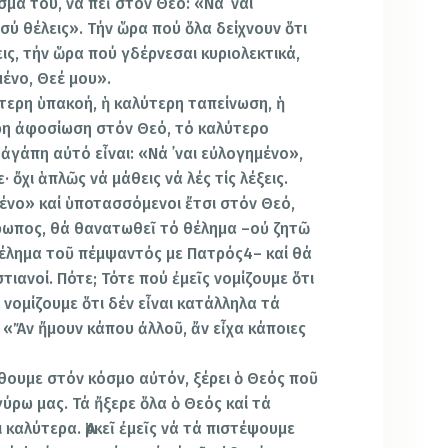
σμα του, νά πεῖ στόν Θεό: «Νά ᾿ναι
ύ θέλεις». Τήν ὥρα πού ὅλα δείχνουν ὅτι
εις, τήν ὥρα πού γδέρνεσαι κυριολεκτι­κά,
μένο, Θεέ μου».
τερη ὑπακοή, ἡ καλύτερη ταπείνωση, ἡ
ερη ἀφοσίωση στόν Θεό, τό καλύτερο
ἀγάπη αὐτό εἶναι: «Νά ᾿ναι εὐλο­γημένο»,
· ὄχι ἁπλῶς νά μάθεις νά λές τίς λέξεις.
μένο» καί ὑποτασσόμενοι ἔτσι στόν Θεό,
ρωπος, θά θανατωθεῖ τό θέλημα –οὐ ζητῶ
θέλημα τοῦ πέμψαντός με Πατρός4– καί θά
ια­νοί. Πότε; Τότε πού ἐμεῖς νομίζουμε ὅτι
 νομίζουμε ὅτι δέν εἶναι κατάλληλα τά
: «Ἄν ἤμουν κάπου ἀλλοῦ, ἄν εἶχα κάποιες
ρθουμε στόν κόσμο αὐτόν, ξέρει ὁ Θεός ποῦ
γύρω μας. Τά ἤξερε ὅλα ὁ Θεός καί τά
ι καλύτερα. Ἀρκεῖ ἐμεῖς νά τά πιστέψου­με