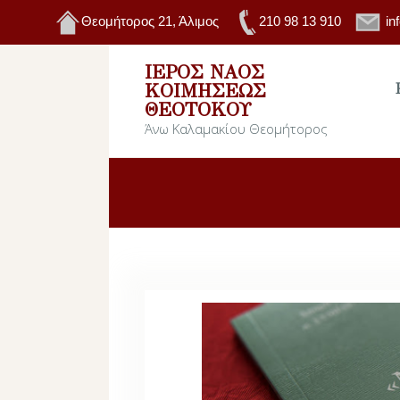
Θεομήτορος 21, Άλιμος
210 98 13 910
in
ΙΕΡΌΣ ΝΑΌΣ
ΚΟΙΜΉΣΕΩΣ
ΘΕΟΤΌΚΟΥ
Άνω Καλαμακίου Θεομήτορος