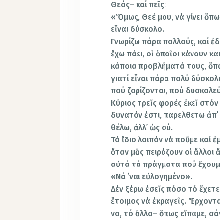
Θεός– καί πεῖς:
«Ὅμως, Θεέ μου, νά γίνει ὅπω
εἶναι δύσκολο.
Γνωρίζω πάρα πολλούς, καί ἐδ
ἔχω πάει, οἱ ὁποῖοι κάνουν κα
κάποια προβλήματά τους, ὅπω
γιατί εἶναι πάρα πολύ δύσκο­
πού ζορίζονται, πού δυσκολεύ
Κύριος τρεῖς φορές ἐκεῖ στόν
δυνατόν ἐστι, παρελθέτω ἀπ᾿
θέλω, ἀλλ᾿ ὡς σύ.
Τό ἴδιο λοιπόν νά ποῦμε καί ἐμ
ὅταν μᾶς πειράζουν οἱ ἄλλοι
αὐτά τά πράγμα­τα πού ἔχουμ
«Νά ᾿ναι εὐλογημένο».
Δέν ξέρω ἐσεῖς πόσο τό ἔχετε
ἕτοιμος νά ἐκραγεῖς. Ἔρχοντα
νο, τό ἄλλο– ὅπως εἴπαμε, σά