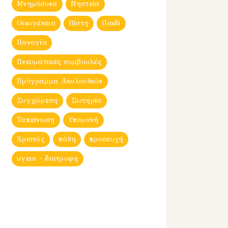
Μνημόσυνα
Νηστεία
Οικογένεια
Πίστη
Παιδί
Παναγία
Πνευματικές συμβουλές
Πρόγραμμα Ακολουθιών
Συγχώρεση
Σωτηρία
Ταπείνωση
Υπομονή
Χριστός
πάθη
προσευχή
υγεια - διατροφη