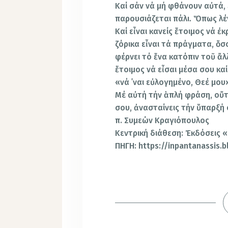
Καί σάν νά μή φθάνουν αὐτά, ἔ
παρουσιάζεται πάλι. Ὅπως λέν
Καί εἶναι κανείς ἕτοιμος νά ἐκ
ζόρικα εἶναι τά πράγματα, ὅσ
φέρνει τό ἕνα κατόπιν τοῦ ἄλ
ἕτοιμος νά εἶσαι μέσα σου καί
«νά ᾿ναι εὐλογημένο, Θεέ μου
Μέ αὐτή τήν ἁπλή φράση, οὔτ
σου, ἀνασταίνεις τήν ὕπαρξή 
π. Συμεών Κραγιόπουλος
Κεντρική διάθεση: Ἐκδόσεις «
ΠΗΓΗ: https://inpantanassis.