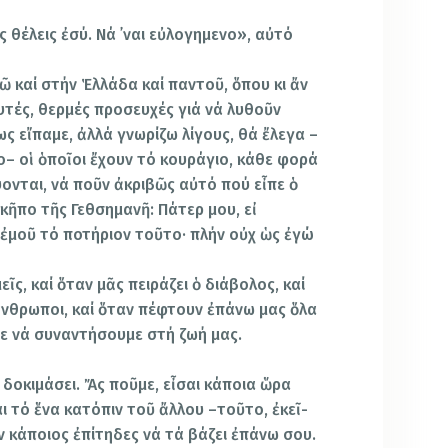
ς θέλεις ἐσύ. Νά ᾿ναι εὐλογημενο», αὐτό
ῶ καί στήν Ἑλλάδα καί παντοῦ, ὅπου κι ἄν
υτές, θερμές προ­σευχές γιά νά λυθοῦν
ς εἴπαμε, ἀλλά γνωρίζω λίγους, θά ἔλεγα –
λο– οἱ ὁποῖοι ἔχουν τό κουράγιο, κάθε φορά
ονται, νά ποῦν ἀκριβῶς αὐτό πού εἶπε ὁ
 κῆπο τῆς Γεθσημανῆ: Πάτερ μου, εἰ
 ἐμοῦ τό ποτήριον τοῦτο· πλήν οὐχ ὡς ἐγώ
εῖς, καί ὅταν μᾶς πειράζει ὁ διάβολος, καί
 ἄνθρωποι, καί ὅταν πέφτουν ἐπάνω μας ὅλα
ε νά συναντήσουμε στή ζωή μας.
 δοκιμάσει. Ἄς ποῦμε, εἶσαι κάποια ὥρα
ι τό ἕνα κατόπιν τοῦ ἄλλου –τοῦτο, ἐκεῖ­
ν κάποιος ἐπίτηδες νά τά βάζει ἐπάνω σου.