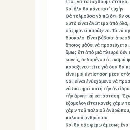
ἔτσι, νά τά δεχθοῦμε ἔτσι κα
Καί ὅλα θά πᾶνε κατ᾿ εὐχήν.
Θά τολμοῦσα νά πῶ ὅτι, ἄν συ
αὐτό εἶναι ἀνώτερο ἀπό ὅλα, 
σᾶς φανεῖ παράξενο. Τό νά πρ
δύσκολο. Εἶναι βέβαια· ὁπωσδ
ὅποιος μάθει νά προσεύχεται
ὅμως ὅτι ἀπό μιά πλευρά δέν 
κανείς, δεδομένου ὅτι καμιά 
παραξε­νευτεῖτε γιά ὅσα θά 
εἶναι μιά ἀντίσταση μέσα στό
Ναί, εἶναι ἐνδεχόμενο νά προ
νά διατηρεῖ αὐτή τήν ἀντίδρα
τήν ἀρνητι­κή κατάσταση. Ἔχω
ἐξομολογεῖται κανείς χάριν τ
χάριν τοῦ παλαιοῦ ἀνθρώπου, 
παλαιοῦ ἀνθρώπου.
Καί θά σᾶς φέρω ἀμέσως ἕνα π