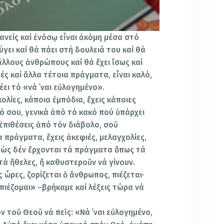
κανείς καί ἐνόσῳ εἶναι ἀκόμη μέσα στό
ύγει καί θά πάει στή δουλειά του καί θά
 ἄλλους ἀνθρώπους καί θά ἔχει ἴσως καί
ές καί ἄλλα τέτοια πράγματα, εἶναι καλό,
έει τό «νά ᾿ναι εὐλογημένο».
ολίες, κάποια ἐμπόδια, ἔχεις κάποιες
τό σου, γενικά ἀπό τό κακό πού ὑπάρχει
 ἐπιθέσεις ἀπό τόν διάβολο, σοῦ
πράγμα­τα, ἔχεις ἀκεφιές, μελαγχολίες,
θώς δέν ἔρχονται τά πράγματα ὅπως τά
τά ἤθελες, ἤ καθυστεροῦν νά γί­νουν.
ὧρες, ζορίζεται ὁ ἄνθρωπος, πιέζεται·
πιέζομαι» –βρήκαμε καί λέξεις τώρα νά
ν τοῦ Θεοῦ νά πεῖς: «Νά ᾿ναι εὐλογημένο,