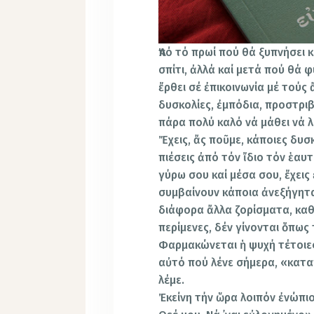
Ἀπό τό πρωί πού θά ξυπνήσει 
σπίτι, ἀλλά καί μετά πού θά φ
ἔρθει σέ ἐπικοινω­νία μέ τούς
δυσκολίες, ἐμπόδια, προστριβ
πάρα πολύ καλό νά μάθει νά λ
Ἔχεις, ἄς ποῦμε, κάποιες δυσκ
πιέσεις ἀπό τόν ἴδιο τόν ἑαυ
γύρω σου καί μέσα σου, ἔχεις
συμβαίνουν κάποια ἀνεξήγητα 
διάφορα ἄλλα ζορίσματα, κα
περίμενες, δέν γίνονται ὅπως 
Φαρμακώνεται ἡ ψυχή τέτοιες 
αὐτό πού λένε σήμερα, «κατα
λέμε.
Ἐκείνη τήν ὥρα λοιπόν ἐνώπιο