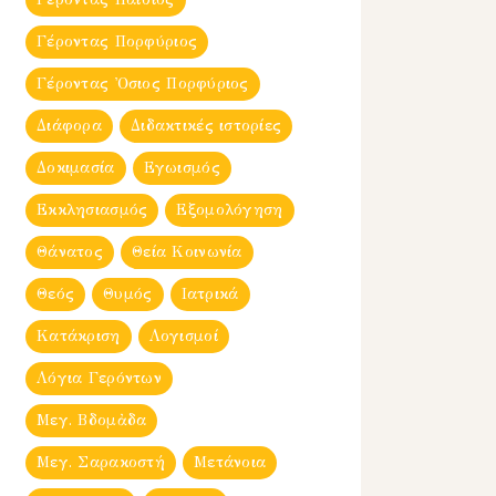
Γέροντας Πορφύριος
Γέροντας Ὀσιος Πορφύριος
Διάφορα
Διδακτικές ιστορίες
Δοκιμασία
Εγωισμός
Εκκλησιασμός
Εξομολόγηση
Θάνατος
Θεία Κοινωνία
Θεός
Θυμός
Ιατρικά
Κατάκριση
Λογισμοί
Λόγια Γερόντων
Μεγ. Βδομἀδα
Μεγ. Σαρακοστή
Μετάνοια