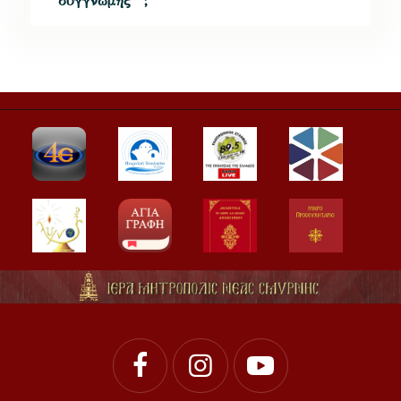
συγγνώμης” ;