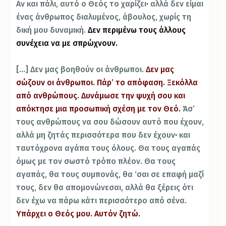
Αν και πάλι, αυτό ο Θεός το χαρίζει
·
αλλά δεν είμαι
ένας άνθρωπος διαλυμένος, άβουλος, χωρίς τη
δική μου δυναμική.
Δεν περιμένω τους άλλους
συνέχεια να με σπρώχνουν.
[…]
Δεν μας βοηθούν οι άνθρωποι.
Δεν μας
σώζουν οι άνθρωποι. Πάρ’ το απόφαση.
Ξεκόλλα
από ανθρώπους.
Δυνάμωσε την ψυχή σου και
απόκτησε μια προσωπική σχέση με τον Θεό.
Άσ’
τους ανθρώπους να σου δώσουν αυτό που έχουν,
αλλά μη ζητάς περισσότερα που δεν έχουν
·
και
ταυτόχρονα αγάπα τους όλους. Θα τους αγαπάς
όμως με τον σωστό τρόπο πλέον. Θα τους
αγαπάς, θα τους συμπονάς, θα ‘σαι σε επαφή μαζί
τους, δεν θα απομονώνεσαι, αλλά θα ξέρεις ότι
δεν έχω να πάρω κάτι περισσότερο από σένα.
Υπάρχει ο Θεός μου.
Αυτόν ζητώ.