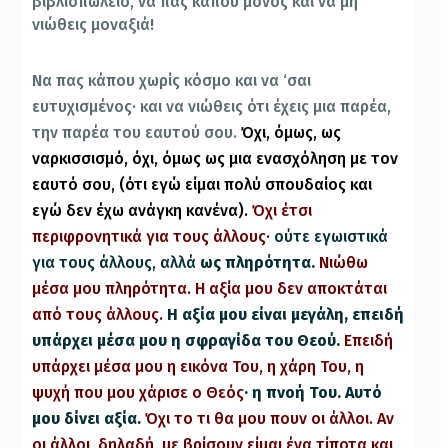
βιβλιοπωλείο,
να πας κάπου μόνος και να μη
νιώθεις μοναξιά!
Να πας κάπου χωρίς κόσμο και να ‘σαι
ευτυχισμένος· και να νιώθεις ότι έχεις μια παρέα,
την παρέα του εαυτού σου.
Όχι, όμως, ως
ναρκισσισμό, όχι, όμως ως μια ενασχόληση με τον
εαυτό σου, (ότι εγώ είμαι πολύ σπουδαίος και
εγώ δεν έχω ανάγκη κανένα).
Όχι έτσι
περιφρονητικά για τους άλλους
·
ούτε εγωιστικά
για τους άλλους, αλλά
ως πληρότητα.
Νιώθω
μέσα μου πληρότητα. Η αξία μου δεν αποκτάται
από τους άλλους.
Η αξία μου είναι μεγάλη, επειδή
υπάρχει μέσα μου η σφραγίδα του Θεού
.
Επειδή
υπάρχει μέσα μου η εικόνα Του, η χάρη Του, η
ψυχή που μου χάρισε ο Θεός
·
η πνοή Του. Αυτό
μου δίνει αξία.
Όχι το τι θα μου πουν οι άλλοι. Αν
οι άλλοι, δηλαδή, με βρίσουν είμαι ένα τίποτα και