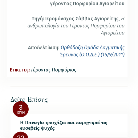
γέροντος Πορφυρίου Αγιορείτου
Η
Πηγή: Ιερομόναχος Σάββας Αγιορείτης,
ανθρωπολογία του Γέροντος Πορφυρίου του
Αγιορείτου
Αποδελτίωση:
Ορθόδοξη Ομάδα Δογματικής
Έρευνας (Ο.Ο.Δ.Ε.) (16/9/2011)
Ετικέτες:
Γέροντας Πορφύριος
Δείτε Επίσης
3
ΙΟΎΝ
Η Παναγία ησυχάζει και παρηγορεί τις
ευσεβείς ψυχές
22