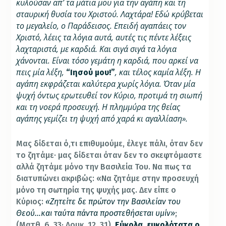
κυλούσαν απ’ τα μάτια μου για την αγάπη και τη
σταυρική θυσία του Χριστού. Λαχτάρα! Εδώ κρύβεται
το μεγαλείο, ο Παράδεισος. Επειδή αγαπάεις τον
Χριστό, λέεις τα λόγια αυτά, αυτές τις πέντε λέξεις
λαχταριστά, με καρδιά. Και σιγά σιγά τα λόγια
χάνονται. Είναι τόσο γεμάτη η καρδιά, που αρκεί να
πεις μία λέξη,
,
και τέλος καμία λέξη. Η
“Ιησού μου!”
αγάπη εκφράζεται καλύτερα χωρίς λόγια. Όταν μία
ψυχή όντως ερωτευθεί τον Κύριο, προτιμά τη σιωπή
και τη νοερά προσευχή. Η πλημμύρα της θείας
αγάπης γεμίζει τη ψυχή από χαρά κι αγαλλίαση».
Μας δίδεται ό,τι επιθυμούμε, έλεγε πάλι, όταν δεν
το ζητάμε· μας δίδεται όταν δεν το σκεφτόμαστε
αλλά ζητάμε μόνο την Βασιλεία Του. Να πως τα
διατυπώνει ακριβώς: «Να ζητάμε στην προσευχή
μόνο τη σωτηρία της ψυχής μας. Δεν είπε ο
Κύριος:
«Ζητείτε δε πρώτον την Βασιλείαν του
Θεού…και ταύτα πάντα προστεθήσεται υμίν»
;
(Ματθ. 6, 33· Λουκ. 12, 31).
Εύκολα, ευκολότατα ο