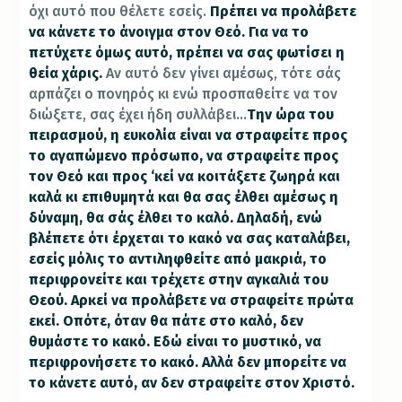
όχι αυτό που θέλετε εσείς.
Πρέπει να προλάβετε
να κάνετε το άνοιγμα στον Θεό. Για να το
πετύχετε όμως αυτό, πρέπει να σας φωτίσει η
θεία χάρις.
Αν αυτό δεν γίνει αμέσως, τότε σάς
αρπάζει ο πονηρός κι ενώ προσπαθείτε να τον
διώξετε, σας έχει ήδη συλλάβει…
Την ώρα του
πειρασμού, η ευκολία είναι να στραφείτε προς
το αγαπώμενο πρόσωπο, να στραφείτε προς
τον Θεό και προς ‘κεί να κοιτάξετε ζωηρά και
καλά κι επιθυμητά και θα σας έλθει αμέσως η
δύναμη, θα σάς έλθει το καλό. Δηλαδή, ενώ
βλέπετε ότι έρχεται το κακό να σας καταλάβει,
εσείς μόλις το αντιληφθείτε από μακριά, το
περιφρονείτε και τρέχετε στην αγκαλιά του
Θεού. Αρκεί να προλάβετε να στραφείτε πρώτα
εκεί. Οπότε, όταν θα πάτε στο καλό, δεν
θυμάστε το κακό. Εδώ είναι το μυστικό, να
περιφρονήσετε το κακό. Αλλά δεν μπορείτε να
το κάνετε αυτό, αν δεν στραφείτε στον Χριστό.