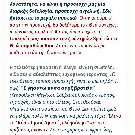
δυνατότητα, να είναι η προσευχή μας μία
διαρκής δοξολογία, προσευχή αγγελική. Εδώ
βρίσκεται το μεγάλο μυστικό.
Όταν μπούμε σ’
αυτή την προσευχή, θα δοξάζομε τον Θεό συνεχώς,
αφήνοντάς τα όλα σ’ Αυτόν, όπως εύχεται η
Εκκλησία μας:
«πάσαν την ζωήν ημών Χριστώ τω
Θεώ παραθώμεθα»
. Αυτά είναι τα «ανώτερα
μαθηματικά» της θρησκείας μας!».
Η τελειότερη προσευχή, έλεγε, είναι η σιωπηλή.
«Ο
Δίδασκε ο αδιαλείπτως ευχόμενος Γέροντας:
τελειότερος τρόπος προσευχής είναι ο σιωπηλός. Η
σιγή.
“Σιγησάτω πάσα σαρξ βροτεία”
(Χερουβικόν Μεγάλου Σαββάτου). Αυτός ο τρόπος,
της σιγής, είναι ο πιο τέλειος. Έτσι θεούσαι.
Μπαίνεις στα μυστήρια του Θεού. Δεν πρέπει εμείς
να μιλάμε πολύ. Ν’ αφήνομε να μιλάει η χάρις.
Έλεγα
το
“Κύριε Ιησού Χριστέ, ελέησόν με”
και νέοι
Δάκρυα χαράς κι ευφροσύνης
ορίζοντες άνοιγαν.