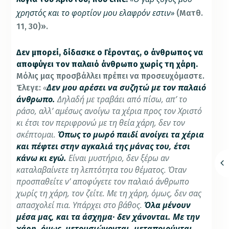
χρηστός και το φορτίον μου ελαφρόν εστιν»
(Ματθ.
11, 30)».
Δεν μπορεί, δίδασκε ο Γέροντας, ο άνθρωπος να
αποφύγει τον παλαιό άνθρωπο χωρίς τη χάρη.
Μόλις μας προσβάλλει πρέπει να προσευχόμαστε.
«
Δεν μου αρέσει να συζητώ με τον παλαιό
Έλεγε:
άνθρωπο.
Δηλαδή με τραβάει από πίσω, απ’ το
ράσο, αλλ’ αμέσως ανοίγω τα χέρια προς τον Χριστό
κι έτσι τον περιφρονώ με τη θεία χάρη, δεν τον
σκέπτομαι.
Όπως το μωρό παιδί ανοίγει τα χέρια
και πέφτει στην αγκαλιά της μάνας του, έτσι
κάνω κι εγώ.
Είναι μυστήριο, δεν ξέρω αν
καταλαβαίνετε τη λεπτότητα του θέματος. Όταν
προσπαθείτε ν’ αποφύγετε τον παλαιό άνθρωπο
χωρίς τη χάρη, τον ζείτε. Με τη χάρη, όμως, δεν σας
απασχολεί πια. Υπάρχει στο βάθος.
Όλα μένουν
μέσα μας, και τα άσχημα· δεν χάνονται. Με την
χάρη, όμως, μετουσιώνονται, μεταποιούνται,