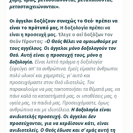
μεταστοιχειώνονται».
Οι άγγελοι δοξάζουν συνεχώς το Θεό· πρέπει να
είναι το πρότυπό μας.
Η δοξολογία πρέπει να
είναι η προσευχή μας.
Έλεγε ο αεί δοξάζων τον
«
Ο Θεός θέλει να ομοιωθούμε με
Θεόν Γέροντας:
τους αγγέλους. Οι άγγελοι μόνο δοξολογούν τον
Θεό. Αυτή είναι η προσευχή τους, μόνο η
δοξολογία.
Είναι λεπτό πράγμα η δοξολογία·
ξεφεύγει απ’ τα ανθρώπινα. Εμείς είμαστε άνθρωποι
πολύ υλικοί και χαμερπείς, γι’ αυτό και
προσευχόμαστε στον Θεό ιδιοτελώς. Τον
παρακαλούμε να μας τακτοποιήσει τα θέματά μας, να
πάνε καλά τα καταστήματά μας, οι υποθέσεις μας, η
υγεία μας, τα παιδιά μας. Προσευχόμαστε, όμως
ανθρώπινα και με ιδιοτέλεια.
Η δοξολογία είναι
ανιδιοτελής προσευχή. Οι άγγελοι δεν
προσεύχονται, για να κερδίσουν κάτι, είναι
ανιδιοτελείς. Ο Θεός έδωσε και σ’ εμάς αυτή τη