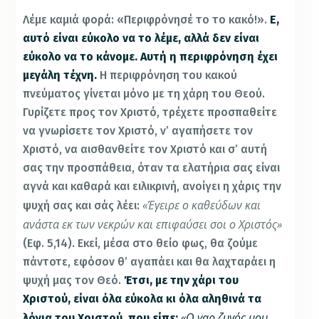
Λέμε καμιά φορά: «Περιφρόνησέ το το κακό!».
Ε,
αυτό είναι εύκολο να το λέμε, αλλά δεν είναι
εύκολο να το κάνομε. Αυτή η περιφρόνηση έχει
μεγάλη τέχνη.
Η περιφρόνηση του κακού
πνεύματος γίνεται μόνο με τη χάρη του Θεού
.
Γυρίζετε προς τον Χριστό, τρέχετε προσπαθείτε
να γνωρίσετε τον Χριστό, ν’ αγαπήσετε τον
Χριστό, να αισθανθείτε τον Χριστό και σ’ αυτή
σας την προσπάθεια, όταν τα ελατήρια σας είναι
αγνά και καθαρά και ειλικρινή, ανοίγει η χάρις την
«Έγειρε ο καθεύδων και
ψυχή σας και σάς λέει:
ανάστα εκ των νεκρών και επιφαύσει σοι ο Χριστός»
(Εφ. 5,14). Εκεί, μέσα στο θείο φως, θα ζούμε
πάντοτε, εφόσον θ’ αγαπάει και θα λαχταράει η
ψυχή μας τον Θεό.
Έτσι, με την χάρι του
Χριστού, είναι όλα εύκολα κι όλα αληθινά τα
«Ο γαρ ζυγός μου
λόγια του Χριστού, που είπε: