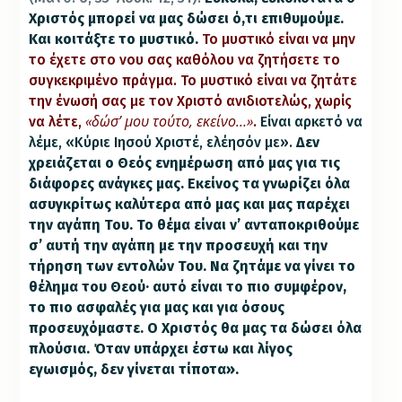
Χριστός μπορεί να μας δώσει ό,τι επιθυμούμε.
Και κοιτάξτε το μυστικό.
Το μυστικό είναι να μην
το έχετε στο νου σας καθόλου να ζητήσετε το
συγκεκριμένο πράγμα.
Το μυστικό είναι να ζητάτε
την ένωσή σας με τον Χριστό ανιδιοτελώς, χωρίς
«δώσ’ μου τούτο, εκείνο…»
να λέτε,
.
Είναι αρκετό να
λέμε, «Κύριε Ιησού Χριστέ, ελέησόν με».
Δεν
χρειάζεται ο Θεός ενημέρωση από μας για τις
διάφορες ανάγκες μας. Εκείνος τα γνωρίζει όλα
ασυγκρίτως καλύτερα από μας και μας παρέχει
την αγάπη Του. Το θέμα είναι ν’ ανταποκριθούμε
σ’ αυτή την αγάπη με την προσευχή και την
τήρηση των εντολών Του. Να ζητάμε να γίνει το
θέλημα του Θεού· αυτό είναι το πιο συμφέρον,
το πιο ασφαλές για μας και για όσους
προσευχόμαστε. Ο Χριστός θα μας τα δώσει όλα
πλούσια. Όταν υπάρχει έστω και λίγος
εγωισμός, δεν γίνεται τίποτα».