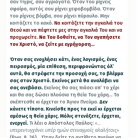
σαν τίγρις, σαν αγριόγατα. Όταν του ρίχνεις
σφαίρα, αυτός σου ρίχνει χειροβομβίδα. Όταν
του ρίχνεις βόμβα, σου ρίχνει πύραυλο. Μην
κοιτάζετε το κακό.
Να κοιτάζετε την αγκαλιά του
Θεού και να πέφτετε μες στην αγκαλιά Του και να
προχωρείτε.
Να Του δοθείτε, να Τον αγαπήσετε
τον Χριστό, να ζείτε με εγρήγορση…
Όταν σας ενοχλήσει κάτι, ένας λογισμός, ένας
πειρασμός, μία επίθεση, περιφρονώντας όλ’
αυτά, θα στρέφετε την προσοχή σας, το βλέμμα
σας στον Χριστό. Εκείνος μετά θα αναλάβει να
σας ανεβάσει.
Εκείνος θα σας πιάσει απ’ το χέρι
και θα σας δώσει πλούσια τη θεία Του χάρη… Το
σκέπτεσθε κι έρχεται το Άγιον Πνεύμα.
Δεν
κάνετε τίποτα. Κινείσθε προς τα εκεί κι έρχεται
αμέσως η θεία χάρις. Μόλις στενάξετε, έρχεται,
«…
ενεργεί.
Τι λέει ο Απόστολος Παύλος:
υπερεντυγχάνει υπέρ ημών στεναγμοίς αλαλήτοις»
(Ρωμ. 8, 26)… Όταν δείτε το αντίθετο πνεύμα να