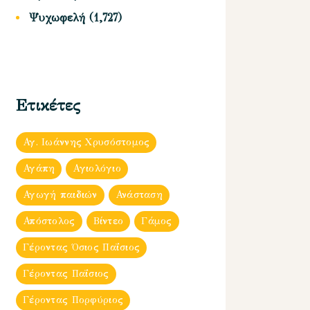
Ψυχωφελή
(1,727)
Ετικέτες
Αγ. Ιωάννης Χρυσόστομος
Αγάπη
Αγιολόγιο
Αγωγή παιδιών
Ανάσταση
Απόστολος
Βίντεο
Γάμος
Γέροντας Όσιος Παΐσιος
Γέροντας Παΐσιος
Γέροντας Πορφύριος