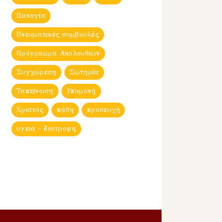
Παναγία
Πνευματικές συμβουλές
Πρόγραμμα Ακολουθιών
Συγχώρεση
Σωτηρία
Ταπείνωση
Υπομονή
Χριστός
πάθη
προσευχή
υγεια - διατροφη