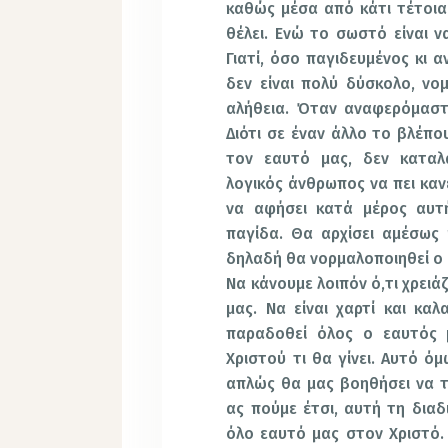
καθώς μέσα από κάτι τέτοια 
θέλει. Ενώ το σωστό είναι ν
Γιατί, όσο παγιδευμένος κι αν
δεν είναι πολύ δύσκολο, νομ
αλήθεια. Όταν αναφερόμαστ
Διότι σε έναν άλλο το βλέπο
τον εαυτό μας, δεν καταλα
λογικός άνθρωπος να πει κανε
να αφήσει κατά μέρος αυτή
παγίδα. Θα αρχίσει αμέσως
δηλαδή θα νορμαλοποιηθεί ο 
Να κάνουμε λοιπόν ό,τι χρειάζ
μας. Να είναι χαρτί και κα
παραδοθεί όλος ο εαυτός μ
Χριστού τι θα γίνει. Αυτό ό
απλώς θα μας βοηθήσει να τ
ας πούμε έτσι, αυτή τη δια
όλο εαυτό μας στον Χριστό. 