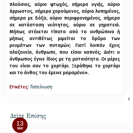
πλούσιος, αύριο φτωχός, σήμερα υγιής, αύριο
άρρωστος, σήμερα χαρούμενος, αύριο λυπημένος,
σήμερα με δόξα, αύριο περιφρονημένος, σήμερα
σε κατάσταση νεότητας, αύριο σε γηρατειά.
Μήπως στέκεται τίποτα από τα ανθρώπινα ή
μήπως αντιθέτως μιμείται το δρόμο των
ρευμάτων των ποταμών; Γιατί λοιπόν έχεις
αλαζονεία, άνθρωπε, που είσαι καπνός; Διότι ο
άνθρωπος έγινε ίδιος με τη ματαιότητα. Οι μέρες
του είναι σαν το χορτάρι. Ξεράθηκε το χορτάρι
και το άνθος του έμεινε μαραμένο».
Ετικέτες:
Ταπείνωση
Δείτε Επίσης
13
ΜΆΙ