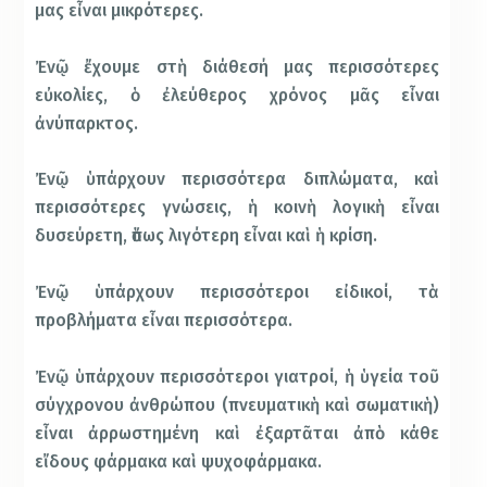
μας εἶναι μικρότερες.
Ἐνῷ ἔχουμε στὴ διάθεσή μας περισσότερες
εὐκολίες, ὁ ἐλεύθερος χρόνος μᾶς εἶναι
ἀνύπαρκτος.
Ἐνῷ ὑπάρχουν περισσότερα διπλώματα, καὶ
περισσότερες γνώσεις, ἡ κοινὴ λογικὴ εἶναι
δυσεύρετη, ὅπως λιγότερη εἶναι καὶ ἡ κρίση.
Ἐνῷ ὑπάρχουν περισσότεροι εἰδικοί, τὰ
προβλήματα εἶναι περισσότερα.
Ἐνῷ ὑπάρχουν περισσότεροι γιατροί, ἡ ὑγεία τοῦ
σύγχρονου ἀνθρώπου (πνευματικὴ καὶ σωματικὴ)
εἶναι ἀρρωστημένη καὶ ἐξαρτᾶται ἀπὸ κάθε
εἴδους φάρμακα καὶ ψυχοφάρμακα.