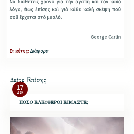
Νά διαθέτεις χρόνο γιὰ τὴν ἀγάπη καὶ τὸν καλὸ
λόγο, ὅπως ἐπίσης καὶ γιὰ κάθε καλὴ σκέψη πού
σοῦ ἔρχεται στὸ μυαλό.
George Carlin
Ετικέτες:
Διάφορα
Δείτε Επίσης
17
ΔΕΚ
ΠΟΣΟ ΕΛΕΥΘΕΡΟΙ ΕΙΜΑΣΤΕ;