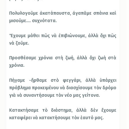
Πολυλογοῦμε ἀκατάπαυστα, ἀγαπᾶμε σπάνια καὶ
μισοῦμε…. συχνότατα.
Ἔχουμε μάθει πῶς νὰ ἐπιβιώνουμε, ἀλλὰ ὄχι πῶς
νὰ ζοῦμε.
Προσθέσαμε χρόνια στὴ ζωή, ἀλλὰ ὄχι ζωὴ στὰ
χρόνια.
Πήγαμε -ἤρθαμε στὸ φεγγάρι, ἀλλὰ ὑπάρχει
πρόβλημα προκειμένου νὰ διασχίσουμε τὸν δρόμο
γιὰ νὰ συναντήσουμε τὸν νέο μας γείτονα.
Κατακτήσαμε τὸ διάστημα, ἀλλὰ δὲν ἔχουμε
καταφέρει νὰ κατακτήσουμε τὸν ἑαυτό μας.