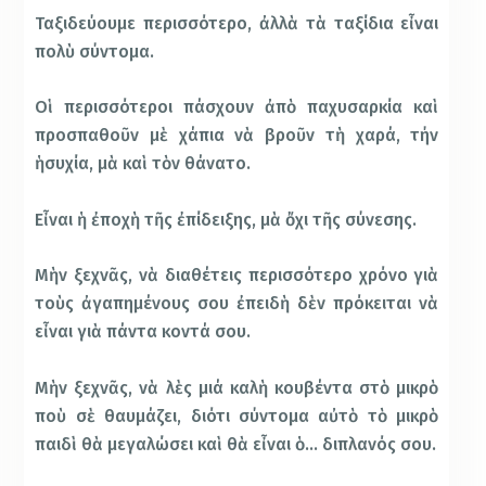
Ταξιδεύουμε περισσότερο, ἀλλὰ τὰ ταξίδια εἶναι
πολὺ σύντομα.
Οἱ περισσότεροι πάσχουν ἀπὸ παχυσαρκία καὶ
προσπαθοῦν μὲ χάπια νὰ βροῦν τὴ χαρά, τήν
ἡσυχία, μὰ καὶ τὸν θάνατο.
Εἶναι ἡ ἐποχὴ τῆς ἐπίδειξης, μὰ ὄχι τῆς σύνεσης.
Μὴν ξεχνᾶς, νὰ διαθέτεις περισσότερο χρόνο γιὰ
τοὺς ἀγαπημένους σου ἐπειδὴ δὲν πρόκειται νὰ
εἶναι γιὰ πάντα κοντά σου.
Μὴν ξεχνᾶς, νὰ λὲς μιά καλὴ κουβέντα στὸ μικρὸ
ποὺ σὲ θαυμάζει, διότι σύντομα αὐτὸ τὸ μικρὸ
παιδὶ θὰ μεγαλώσει καὶ θὰ εἶναι ὁ… διπλανός σου.