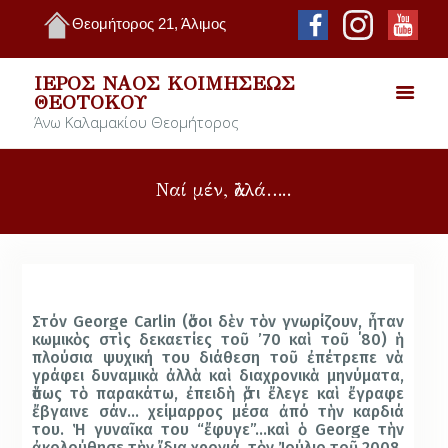
Θεομήτορος 21, Άλιμος
ΙΕΡΌΣ ΝΑΌΣ ΚΟΙΜΉΣΕΩΣ
ΘΕΟΤΌΚΟΥ
Άνω Καλαμακίου Θεομήτορος
Ναί μέν, ἀλλά…..
Στόν George Carlin (ὅσοι δὲν τὸν γνωρίζουν, ἦταν
κωμικὸς στὶς δεκαετίες τοῦ ’70 καὶ τοῦ ΄80) ἡ
πλούσια ψυχική του διάθεση τοῦ ἐπέτρεπε νὰ
γράφει δυναμικὰ ἀλλὰ καὶ διαχρονικὰ μηνύματα,
ὅπως τὸ παρακάτω, ἐπειδὴ ὅ,τι ἔλεγε καὶ ἔγραφε
ἔβγαινε σάν… χείμαρρος μέσα ἀπό τὴν καρδιά
του. Ἡ γυναῖκα του “ἔφυγε”…καὶ ὁ George τὴν
ἀκολούθησε τὴν ἴδια χρονιά, τὸν Ἰούλιο τοῦ 2008.