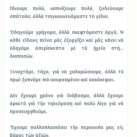
Πίνουμε πολύ, καπνίζουμε πολύ, ξοδεύουμε
σπάταλα, ἀλλὰ τσιγκουνευόμαστε τὸ γέλιο.
Ὁδηγοῦμε γρήγορα, ἀλλὰ σκεφτόμαστε ἀργά, Ἡ
κάθε εἴδους πεῖνα μᾶς ἐξοργίζει καὶ μᾶς κάνει νὰ
ὁδηγᾶμε ἀπερίσκεπτα μὲ τὰ ἠχεῖα στή…
διαπασῶν.
Ξενυχτᾶμε, τάχα, γιὰ νὰ χαλαρώσουμε, ἀλλὰ τὸ
πρωὶ ξυπνᾶμε πιὸ κουρασμένοι καὶ κακόκεφοι..
Δέν ἔχουμε χρόνο γιὰ διάβασμα, ἀλλὰ ἔχουμε
ἀρκετὸ γιὰ τὴν τηλεόραση καὶ πολὺ λίγο γιά νά
προσευχηθοῦμε.
Ἔχουμε πολλαπλασιάσει τὴν περιουσία μας εἰς
βάρος τῶν ἀξιῶν.