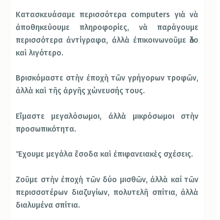
Κατασκευάσαμε περισσότερα computers γιὰ νὰ
ἀποθηκεύουμε πληροφορίες, νὰ παράγουμε
περισσότερα ἀντίγραφα, ἀλλὰ ἐπικοινωνοῦμε ὅλο
καὶ λιγότερο.
Βρισκόμαστε στὴν ἐποχὴ τῶν γρήγορων τροφῶν,
ἀλλὰ καὶ τῆς ἀργῆς χώνευσής τους.
Εἴμαστε μεγαλόσωμοι, ἀλλὰ μικρόσωμοι στὴν
προσωπικότητα.
Ἔχουμε μεγάλα ἔσοδα καὶ ἐπιφανειακὲς σχέσεις.
Ζοῦμε στὴν ἐποχὴ τῶν δύο μισθῶν, ἀλλὰ καί τῶν
περισσοτέρων διαζυγίων, πολυτελῆ σπίτια, ἀλλὰ
διαλυμένα σπίτια.