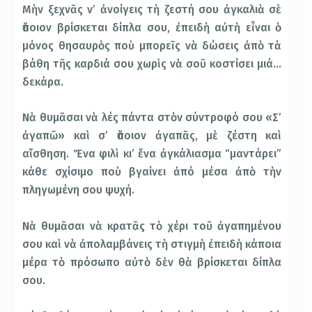
Μὴν ξεχνᾶς ν’ ἀνοίγεις τὴ ζεστή σου ἀγκαλιὰ σὲ
ὅποιον βρίσκεται δίπλα σου, ἐπειδὴ αὐτὴ εἶναι ὁ
μόνος θησαυρὸς ποὺ μπορεῖς νὰ δώσεις ἀπὸ τὰ
βάθη τῆς καρδιά σου χωρὶς νὰ σοῦ κοστίσει μιά…
δεκάρα.
Νὰ θυμᾶσαι νὰ λές πάντα στὸν σύντροφό σου «Σ’
ἀγαπῶ» καὶ σ’ ὅποιον ἀγαπᾶς, μὲ ζέστη καὶ
αἴσθηση. Ἕνα φιλὶ κι’ ἕνα ἀγκάλιασμα “μαντάρει”
κάθε σχίσιμο ποὺ βγαίνει ἀπό μέσα ἀπὸ τὴν
πληγωμένη σου ψυχή.
Νὰ θυμᾶσαι νὰ κρατᾶς τὸ χέρι τοῦ ἀγαπημένου
σου καὶ νὰ ἀπολαμβάνεις τὴ στιγμὴ ἐπειδὴ κάποια
μέρα τὸ πρόσωπο αὐτὸ δὲν θὰ βρίσκεται δίπλα
σου.