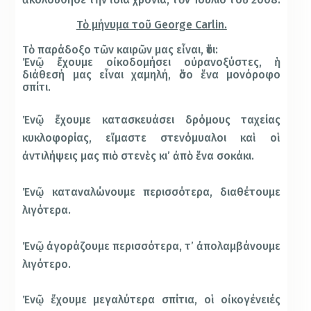
Τὸ μήνυμα τοῦ George Carlin.
Τὸ παράδοξο τῶν καιρῶν μας εἶναι, ὅτι:
Ἐνῷ ἔχουμε οἰκοδομήσει οὐρανοξύστες, ἡ
διάθεσή μας εἶναι χαμηλή, ὅσο ἕνα μονόροφο
σπίτι.
Ἐνῷ ἔχουμε κατασκευάσει δρόμους ταχείας
κυκλοφορίας, εἴμαστε στενόμυαλοι καὶ οἱ
ἀντιλήψεις μας πιὸ στενὲς κι’ ἀπὸ ἕνα σοκάκι.
Ἐνῷ καταναλώνουμε περισσότερα, διαθέτουμε
λιγότερα.
Ἐνῷ ἀγοράζουμε περισσότερα, τ’ ἀπολαμβάνουμε
λιγότερο.
Ἐνῷ ἔχουμε μεγαλύτερα σπίτια, οἱ οἰκογένειές