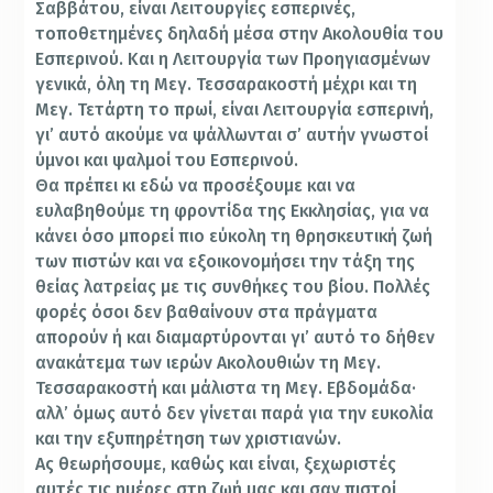
Σαββάτου, είναι Λειτουργίες εσπερινές,
τοποθετημένες δηλαδή μέσα στην Ακολουθία του
Εσπερινού. Και η Λειτουργία των Προηγιασμένων
γενικά, όλη τη Μεγ. Τεσσαρακοστή μέχρι και τη
Μεγ. Τετάρτη το πρωί, είναι Λειτουργία εσπερινή,
γι’ αυτό ακούμε να ψάλλωνται σ’ αυτήν γνωστοί
ύμνοι και ψαλμοί του Εσπερινού.
Θα πρέπει κι εδώ να προσέξουμε και να
ευλαβηθούμε τη φροντίδα της Εκκλησίας, για να
κάνει όσο μπορεί πιο εύκολη τη θρησκευτική ζωή
των πιστών και να εξοικονομήσει την τάξη της
θείας λατρείας με τις συνθήκες του βίου. Πολλές
φορές όσοι δεν βαθαίνουν στα πράγματα
απορούν ή και διαμαρτύρονται γι’ αυτό το δήθεν
ανακάτεμα των ιερών Ακολουθιών τη Μεγ.
Τεσσαρακοστή και μάλιστα τη Μεγ. Εβδομάδα·
αλλ’ όμως αυτό δεν γίνεται παρά για την ευκολία
και την εξυπηρέτηση των χριστιανών.
Ας θεωρήσουμε, καθώς και είναι, ξεχωριστές
αυτές τις ημέρες στη ζωή μας και σαν πιστοί