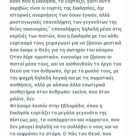
κάθε που η Εκκλησία, τα εορτάζει, γιατί αυτό
ακριβώς είναι οι εορτές της Εκκλησίας, όχι
ιστορικές αναμνήσεις των όσων έγιναν, αλλά
μυσταγωγικές επαναλήψεις των γεγονότων της
–
θείας οικονομίας
επαναλήψεις δηλαδή μέσα στις
καρδιές των πιστών, που η Εκκλησία με τον κάθε
εορτασμό τους χειραγωγεί για να ζήσουν μυστικά
όσα έκαμε ο Θεός για τη σωτηρία του κόσμου.
Όταν λέμε «μυστικά», εννοούμε να ζήσουν οι
πιστοί μέσα τους, και να αισθανθούν το έργο του
Θεού για τον άνθρωπο, όχι με το μυαλό τους, με
την ψυχρή δηλαδή λογική και με τις σωματικές
αισθήσεις, ­αλλά με κάποια άλλα εσωτερικά
αισθητήρια στον άνθρωπο· εκείνα, που όταν
μιλάνε, δεν
Φτάσαμε λοιπόν στην Εβδομάδα, όπου η
Εκκλησία εορτάζει τα μεγάλα γεγονότα της
πίστεως μας, τα «απόρρητα» και «άρρητα», που
δεν μπορεί δηλαδή να τα συλλάβει ο νους και να
τα εκφράσει το στόμα. Ο Υιός του Θεού, που