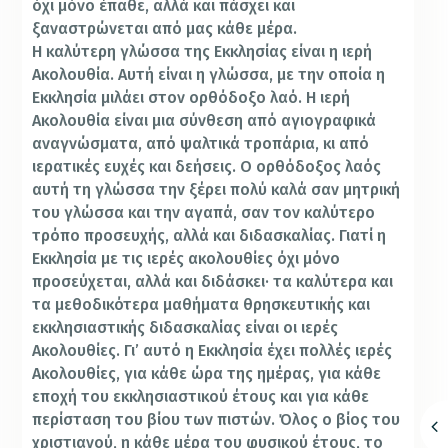
όχι μόνο έπαθε, αλλά και πάσχει και
ξαναστρώνεται από μας κάθε μέρα.
Η καλύτερη γλώσσα της Εκκλησίας είναι η ιερή
Ακολουθία. Αυτή είναι η γλώσσα, με την οποία η
Εκκλησία μιλάει στον ορθόδοξο λαό. Η ιερή
Ακολουθία είναι μια σύνθεση από αγιογραφικά
αναγνώσματα, από ψαλτικά τροπάρια, κι από
ιερατικές ευχές και δεήσεις. Ο ορθόδοξος λαός
αυτή τη γλώσσα την ξέρει πολύ καλά σαν μητρική
του γλώσσα και την αγαπά, σαν τον καλύτερο
τρόπο προσευχής, αλλά και διδασκαλίας. Γιατί η
Εκκλησία με τις ιερές ακολουθίες όχι μόνο
προσεύχεται, αλλά και διδάσκει· τα καλύτερα και
τα μεθοδικότερα μαθήματα θρησκευτικής και
εκκλησιαστικής διδασκαλίας είναι οι ιερές
Ακολουθίες. Γι’ αυτό η Εκκλησία έχει πολλές ιερές
Ακολουθίες, για κάθε ώρα της ημέρας, για κάθε
εποχή του εκκλησιαστικού έτους και για κάθε
περίσταση του βίου των πιστών. Όλος ο βίος του
χριστιανού, η κάθε μέρα του φυσικού έτους, το