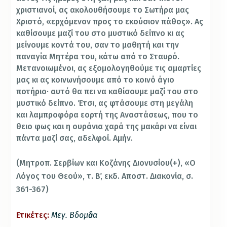
χριστιανοί, ας ακολουθήσουμε το Σωτήρα μας
Χριστό, «ερχόμενον προς το εκούσιον πάθος». Ας
καθίσουμε μαζί του στο μυστικό δείπνο κι ας
μείνουμε κοντά του, σαν το μαθητή και την
παναγία Μητέρα του, κάτω από το Σταυρό.
Μετανοιωμένοι, ας εξομολογηθούμε τις αμαρτίες
μας κι ας κοινωνήσουμε από το κοινό άγιο
ποτήριο· αυτό θα πει να καθίσουμε μαζί του στο
μυστικό δείπνο. Έτσι, ας φτάσουμε στη μεγάλη
και λαμπροφόρα εορτή της Αναστάσεως, που το
θειο φως και η ουράνια χαρά της μακάρι να είναι
πάντα μαζί σας, αδελφοί. Αμήν.
(Μητροπ. Σερβίων και Κοζάνης Διονυσίου(+), «Ο
Λόγος του Θεού», τ. Β΄, εκδ. Αποστ. Διακονία, σ.
361-367)
Ετικέτες:
Μεγ. Βδομἀδα