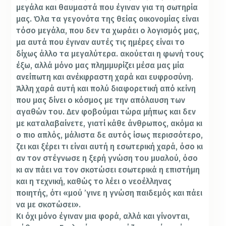
μεγάλα και θαυμαστά που έγιναν για τη σωτηρία
μας. Όλα τα γεγονότα της θείας οικονομίας είναι
τόσο μεγάλα, που δεν τα χωράει ο λογισμός μας,
μα αυτά που έγιναν αυτές τις ημέρες είναι το
δίχως άλλο τα μεγαλύτερα.
ακούεται η φωνή τους
έξω, αλλά μόνο μας πλημμυρίζει μέσα μας μία
ανείπωτη και ανέκφραστη χαρά και ευφροσύνη.
Άλλη χαρά αυτή και πολύ διαφορετική από κείνη
που μας δίνει ο κόσμος με την απόλαυση των
αγαθών του. Δεν φοβούμαι τώρα μήπως και δεν
με καταλαβαίνετε, γιατί κάθε άνθρωπος, ακόμα κι
ο πιο απλός, μάλιστα δε αυτός ίσως περισσότερο,
ζει και ξέρει τι είναι αυτή η εσωτερική χαρά, όσο κι
αν τον στέγνωσε η ξερή γνώση του μυαλού, όσο
κι αν πάει να τον σκοτώσει εσωτερικά η επιστήμη
και η τεχνική, καθώς το λέει ο νεοέλληνας
ποιητής, ότι «μού ’γινε η γνώση παιδεμός και πάει
να με σκοτώσει».
Κι όχι μόνο έγιναν μια φορά, αλλά και γίνονται,