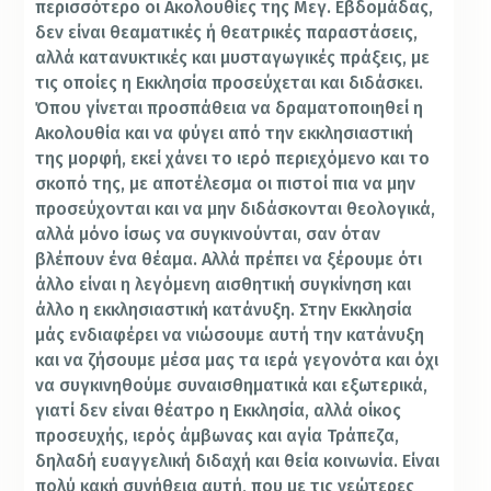
περισσότερο οι Ακολουθίες της Μεγ. Εβδομάδας,
δεν είναι θεαματικές ή θεατρικές παραστάσεις,
αλλά κατανυκτικές και μυσταγωγικές πράξεις, με
τις οποίες η Εκκλησία προσεύχεται και διδάσκει.
Όπου γίνεται προσπάθεια να δραματοποιηθεί η
Ακολουθία και να φύγει από την εκκλησιαστική
της μορφή, εκεί χάνει το ιερό περιεχόμενο και το
σκοπό της, με αποτέλεσμα οι πιστοί πια να μην
προσεύχονται και να μην διδάσκονται θεολογικά,
αλλά μόνο ίσως να συγκινούνται, σαν όταν
βλέπουν ένα θέαμα. Αλλά πρέπει να ξέρουμε ότι
άλλο είναι η λεγόμενη αισθητική συγκίνηση και
άλλο η εκκλησιαστική κατάνυξη. Στην Εκκλησία
μάς ενδιαφέρει να νιώσουμε αυτή την κατάνυξη
και να ζήσουμε μέσα μας τα ιερά γεγονότα και όχι
να συγκινηθούμε συναισθηματικά και εξωτερικά,
γιατί δεν είναι θέατρο η Εκκλησία, αλλά οίκος
προσευχής, ιερός άμβωνας και αγία Τράπεζα,
δηλαδή ευαγγελική διδαχή και θεία κοινωνία. Είναι
πολύ κακή συνήθεια αυτή, που με τις νεώτερες