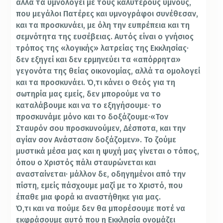
αλλά τα υμνολογεί με τους καλύτερους ύμνους,
που μεγάλοι Πατέρες και υμνογράφοι συνέθεσαν,
και τα προσκυνάει, με όλη την ευπρέπεια και τη
σεμνότητα της ευσέβειας. Αυτός είναι ο γνήσιος
τρόπος της «λογικής» λατρείας της Εκκλησίας·
δεν εξηγεί και δεν ερμηνεύει τα «απόρρητα»
γεγονότα της θείας οικονομίας, αλλά τα ομολογεί
και τα προσκυνάει. Ό,τι κάνει ο Θεός για τη
σωτηρία μας εμείς, δεν μπορούμε να το
καταλάβουμε και να το εξηγήσουμε· το
προσκυνάμε μόνο και το δοξάζουμε·«Τον
Σταυρόν σου προσκυνούμεν, Δέσποτα, και την
αγίαν σον Ανάστασιν δοξάζομεν». Το ζούμε
μυστικά μέσα μας και η ψυχή μας γίνεται ο τόπος,
όπου ο Χριστός πάλι σταυρώνεται και
ανασταίνεται· μάλλον δε, οδηγημένοι από την
πίστη, εμείς πάσχουμε μαζί με το Χριστό, που
έπαθε μια φορά κι αναστήθηκε για μας.
Ό,τι και να πούμε δεν θα μπορέσουμε ποτέ να
εκφράσουμε αυτό που η Εκκλησία ονομάζει