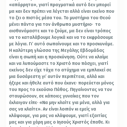
«απόρρητο», γιατί πραγματικά αυτό δεν μπορεί
μα και δεν πρέπει να λέγεται αλλά είναι εκείνο που
το ζει ο πιστός μέσα του. Το μυστήριο του Θεού
μένει πάντα για τον άνθρωπο μυστήριο· το
αισθανόμαστε και το ζούμε, μα δεν είναι τρόπος
να το καταλάβουμε λογικά και να το εκφράσουμε
με λόγια. Γι’ αυτό σωπαίνουμε και το προσκυνάμε.
Η καλύτερη γλώσσα της Μεγάλης Εβδομάδας
είναι η σιωπή και η προσκύνηση. Ούτε να κλαίμε
και να λυπούμαστε το Χριστό που πάσχει, γιατί
εκείνος δεν είχε τάχα το ατύχημα να εμπλακεί σε
μια δυσάρεστη γι’ αυτόν περιπέτεια, αλλά και
ήξερε και ήθελε αυτό που έκανε· πορεύεται μόνος
του προς το εκούσιο Πάθος. Πηγαίνοντας να τον
σταυρώσουν, σε κάποιες γυναίκες που τον
έκλαιγαν είπε· «Να μην κλαίτε για μένα, αλλά για
σας να κλαίτε». Αν είναι λοιπόν κι εμείς να
κλάψουμε, για μας να κλάψουμε, γιατί εξαιτίας
μας και για χάρη μας ο Ιησούς Χριστός έπαθε. Κι