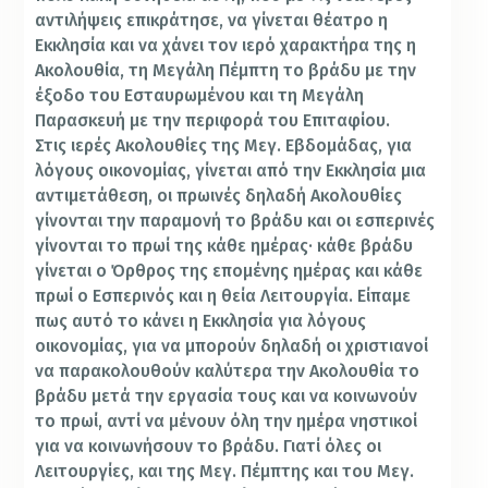
αντιλήψεις επικράτησε, να γίνεται θέατρο η
Εκκλησία και να χάνει τον ιερό χαρακτήρα της η
Ακολουθία, τη Μεγάλη Πέμπτη το βράδυ με την
έξοδο του Εσταυρωμένου και τη Μεγάλη
Παρασκευή με την περιφορά του Επιταφίου.
Στις ιερές Ακολουθίες της Μεγ. Εβδομάδας, για
λόγους οικονομίας, γίνεται από την Εκκλησία μια
αντιμετάθεση, οι πρωινές δηλαδή Ακολουθίες
γίνονται την παραμονή το βράδυ και οι εσπερινές
γίνονται το πρωί της κάθε ημέρας· κάθε βράδυ
γίνεται ο Όρθρος της επομένης ημέρας και κάθε
πρωί ο Εσπερινός και η θεία Λειτουργία. Είπαμε
πως αυτό το κάνει η Εκκλησία για λόγους
οικονομίας, για να μπορούν δηλαδή οι χριστιανοί
να παρακολουθούν καλύτερα την Ακολουθία το
βράδυ μετά την εργασία τους και να κοινωνούν
το πρωί, αντί να μένουν όλη την ημέρα νηστικοί
για να κοινωνήσουν το βράδυ. Γιατί όλες οι
Λειτουργίες, και της Μεγ. Πέμπτης και του Μεγ.