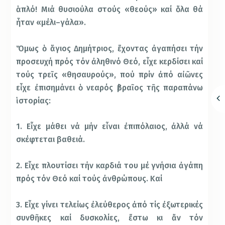
ἁπλό! Μιά θυσιούλα στούς «θεούς» καί ὅλα θά
ἦταν «μέλι–γάλα».
Ὅμως ὁ ἅγιος Δημήτριος, ἔχοντας ἀγαπήσει τήν
προσευχή πρός τόν ἀληθινό Θεό, εἶχε κερδίσει καί
τούς τρεῖς «θησαυρούς», πού πρίν ἀπό αἰῶνες
εἶχε ἐπισημάνει ὁ νεαρός ἑβραῖος τῆς παραπάνω
ἱστορίας:
1. Εἶχε μάθει νά μήν εἶναι ἐπιπόλαιος, ἀλλά νά
σκέφτεται βαθειά.
2. Εἶχε πλουτίσει τήν καρδιά του μέ γνήσια ἀγάπη
πρός τόν Θεό καί τούς ἀνθρώπους. Καί
3. Εἶχε γίνει τελείως ἐλεύθερος ἀπό τίς ἐξωτερικές
συνθῆκες καί δυσκολίες, ἔστω κι ἄν τόν