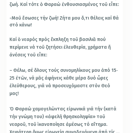
ζωή. Καί τότε ὁ Φαραώ ἐνθουσιασμένος τοῦ εἶπε:
-Μοῦ ἔσωσες τήν ζωή! Ζήτα μου ὅ,τι θέλεις καί θά
στό κάνω!
Καί ὁ νεαρός πρός ἔκπληξη τοῦ βασιλιᾶ πού
περίμενε νά τοῦ ζητήσει ἐλευθερία, χρήματα ἤ
ἀνέσεις τοῦ εἶπε:
– Θέλω, σέ ὅλους τούς συνομηλίκους μου ἀπό 15‐
25 ἐτῶν, νά μᾶς ἀφήνεις κάθε μέρα δυό ὧρες
ἐλεύθερους, γιά νά προσευχόμαστε στόν Θεό
μας!
Ὁ Φαραώ χαμογελώντας εἰρωνικά γιά τήν (κατά
τήν γνώμη του) «ἀφελῆ θρησκοληψία» τοῦ
νεαροῦ, τοῦ ἱκανοποίησε ἀμέσως τό αἴτημα.
Χειρότερη ὅμως εἰρωνεία συνοδευόμενη ἀπό τίς …