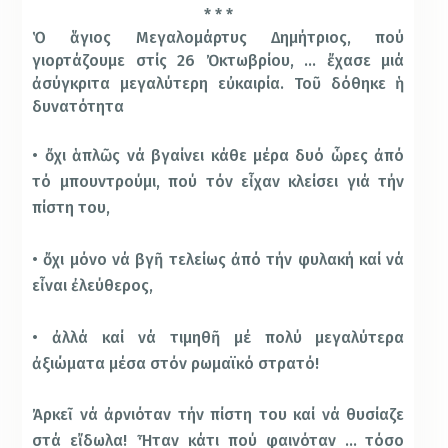
* * *
Ὁ ἅγιος Μεγαλομάρτυς Δημήτριος, πού
γιορτάζουμε στίς 26 Ὀκτωβρίου, … ἔχασε μιά
ἀσύγκριτα μεγαλύτερη εὐκαιρία. Τοῦ δόθηκε ἡ
δυνατότητα
• ὄχι ἁπλῶς νά βγαίνει κάθε μέρα δυό ὧρες ἀπό
τό μπουντρούμι, πού τόν εἶχαν κλείσει γιά τήν
πίστη του,
• ὄχι μόνο νά βγῆ τελείως ἀπό τήν φυλακή καί νά
εἶναι ἐλεύθερος,
• ἀλλά καί νά τιμηθῆ μέ πολύ μεγαλύτερα
ἀξιώματα μέσα στόν ρωμαϊκό στρατό!
Ἀρκεῖ νά ἀρνιόταν τήν πίστη του καί νά θυσίαζε
στά εἴδωλα! Ἦταν κάτι πού φαινόταν … τόσο