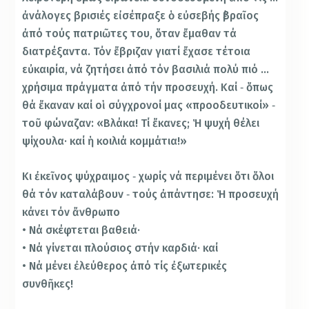
ἀνάλογες βρισιές εἰσέπραξε ὁ εὐσεβής ἑβραῖος
ἀπό τούς πατριῶτες του, ὅταν ἔμαθαν τά
διατρέξαντα. Τόν ἔβριζαν γιατί ἔχασε τέτοια
εὐκαιρία, νά ζητήσει ἀπό τόν βασιλιά πολύ πιό …
χρήσιμα πράγματα ἀπό τήν προσευχή. Καί ‐ ὅπως
θά ἔκαναν καί οἱ σύγχρονοί μας «προοδευτικοί» ‐
τοῦ φώναζαν: «Βλάκα! Τί ἔκανες; Ἡ ψυχή θέλει
ψίχουλα· καί ἡ κοιλιά κομμάτια!»
Κι ἐκεῖνος ψύχραιμος ‐ χωρίς νά περιμένει ὅτι ὅλοι
θά τόν καταλάβουν ‐ τούς ἀπάντησε: Ἡ προσευχή
κάνει τόν ἄνθρωπο
• Νά σκέφτεται βαθειά·
• Νά γίνεται πλούσιος στήν καρδιά· καί
• Νά μένει ἐλεύθερος ἀπό τίς ἐξωτερικές
συνθῆκες!