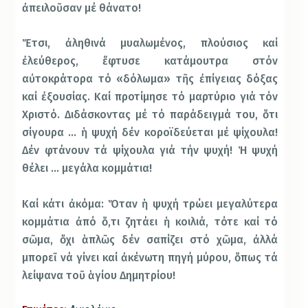
ἀπειλοῦσαν μέ θάνατο!
Ἔτσι, ἀληθινά μυαλωμένος, πλούσιος καί
ἐλεύθερος, ἔφτυσε κατάμουτρα στόν
αὐτοκράτορα τό «δόλωμα» τῆς ἐπίγειας δόξας
καί ἐξουσίας. Καί προτίμησε τό μαρτύριο γιά τόν
Χριστό. Διδάσκοντας μέ τό παράδειγμά του, ὅτι
σίγουρα … ἡ ψυχή δέν κοροϊδεύεται μέ ψίχουλα!
Δέν φτάνουν τά ψίχουλα γιά τήν ψυχή! Ἡ ψυχή
θέλει … μεγάλα κομμάτια!
Καί κάτι ἀκόμα: Ὅταν ἡ ψυχή τρώει μεγαλύτερα
κομμάτια ἀπό ὅ,τι ζητάει ἡ κοιλιά, τότε καί τό
σῶμα, ὄχι ἁπλῶς δέν σαπίζει στό χῶμα, ἀλλά
μπορεῖ νά γίνει καί ἀκένωτη πηγή μύρου, ὅπως τά
λείψανα τοῦ ἁγίου Δημητρίου!