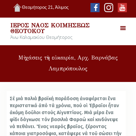
Θεομήτορος 21, Άλιμος
ΙΕΡΌΣ ΝΑΌΣ ΚΟΙΜΉΣΕΩΣ
ΘΕΟΤΌΚΟΥ
Άνω Καλαμακίου Θεομήτορος
Μὴ χάσεις τὴν εὐκαιρία, Αρχ. Βαρνάβας
Λαμπρόπουλος
Σέ μιά παλιά ἑβραϊκή παράδοση ἀναφέρεται ἕνα
περιστατικό ἀπό τά χρόνια, πού οἱ Ἑβραῖοι ἦταν
ἀκόμη δοῦλοι στούς Αἰγυπτίους. Μιά μέρα ἕνα
φίδι δάγκωσε τόν βασιλιά Φαραώ καί κινδύνεψε
νά πεθάνει. Ἕνας νεαρός ἑβραῖος, ξέροντας
κάποια γιατροσόφια, κατάφερε νά τοῦ σώσει τήν