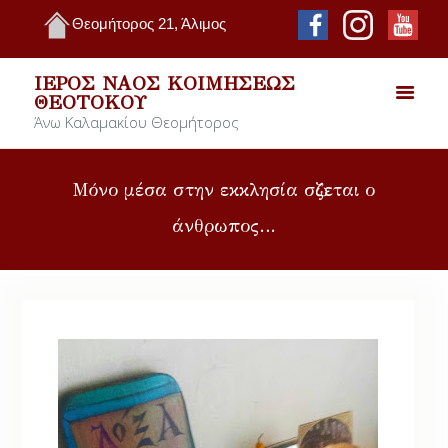
Θεομήτορος 21, Άλιμος
ΙΕΡΌΣ ΝΑΌΣ ΚΟΙΜΉΣΕΩΣ
ΘΕΟΤΌΚΟΥ
Άνω Καλαμακίου Θεομήτορος
Μόνο μέσα στην εκκλησία σὠζεται ο
άνθρωπος…