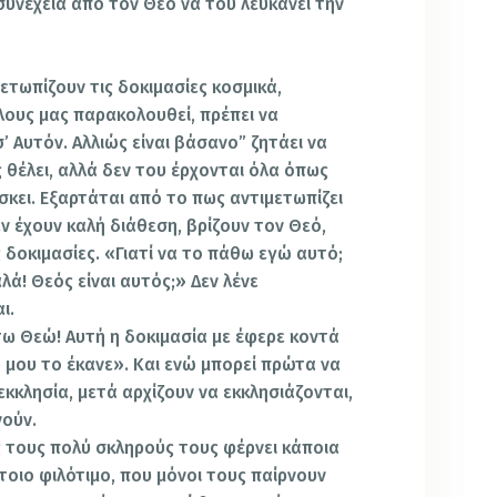
συνέχεια από τον Θεό να του λευκάνει την
ετωπίζουν τις δοκιμασίες κοσμικά,
λους μας παρακολουθεί, πρέπει να
’ Αυτόν. Αλλιώς είναι βάσανο” ζητάει να
 θέλει, αλλά δεν του έρχονται όλα όπως
σκει.
Εξαρτάται από το πως αντιμετωπίζει
εν έχουν καλή διάθεση, βρίζουν τον Θεό,
 δοκιμασίες. «Γιατί να το πάθω εγώ αυτό;
αλά! Θεός είναι αυτός;» Δεν λένε
ι.
 τω Θεώ! Αυτή η δοκιμασία με έφερε κοντά
 μου το έκανε». Και ενώ μπορεί πρώτα να
κκλησία, μετά αρχίζουν να εκκλησιάζονται,
νούν.
 τους πολύ σκληρούς τους φέρνει κάποια
έτοιο φιλότιμο, που μόνοι τους παίρνουν