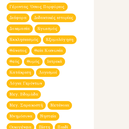
Γέροντας Ὀσιος Πορφύριος
Διάφορα
Διδακτικές ιστορίες
Δοκιμασία
Εγωισμός
Εκκλησιασμός
Εξομολόγηση
Θάνατος
Θεία Κοινωνία
Θεός
Θυμός
Ιατρικά
Κατάκριση
Λογισμοί
Λόγια Γερόντων
Μεγ. Βδομἀδα
Μεγ. Σαρακοστή
Μετάνοια
Μνημόσυνα
Νηστεία
Οικογένεια
Πίστη
Παιδί