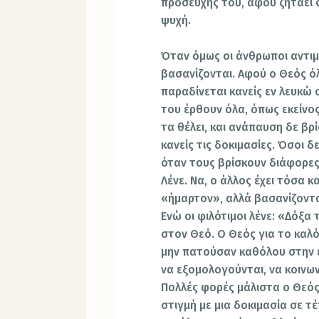
προσευχής του, αφού ζητάει 
ψυχή.
Όταν όμως οι άνθρωποι αντιμ
βασανίζονται. Αφού ο Θεός ό
παραδίνεται κανείς εν λευκώ σ
του έρθουν όλα, όπως εκείνος
τα θέλει, και ανάπαυση δε βρί
κανείς τις δοκιμασίες. Όσοι δ
όταν τους βρίσκουν διάφορες
Λένε. Να, ο άλλος έχει τόσα κ
«ήμαρτον», αλλά βασανίζοντα
Ενώ οι φιλότιμοι λένε: «Δόξα
στον Θεό. Ο Θεός για το καλό
μην πατούσαν καθόλου στην ε
να εξομολογούνται, να κοινω
Πολλές φορές μάλιστα ο Θεός
στιγμή με μια δοκιμασία σε τ