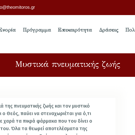
fo@theomitoros.gr
Ενορία
Πρόγραμμα
Επικαιρότητα
Δράσεις
Πολ
Μυστικά πνευματικής ζωής
κά της πνευματικής ζωής και τον μυστικό
 ο Θεός, παύει να στεναχωριέται για ό,τι
 με χαρά τα πικρά φάρμακα που του δίνει ο
ς του. Όλα τα θεωρεί αποτελέσματα της