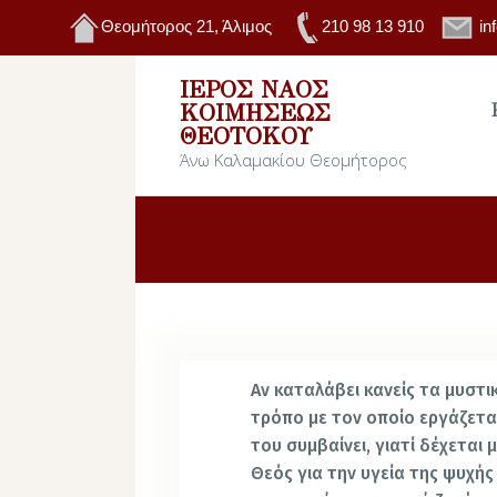
Θεομήτορος 21, Άλιμος
210 98 13 910
in
ΙΕΡΌΣ ΝΑΌΣ
ΚΟΙΜΉΣΕΩΣ
ΘΕΟΤΌΚΟΥ
Άνω Καλαμακίου Θεομήτορος
Αν καταλάβει κανείς τα μυστι
τρόπο με τον οποίο εργάζεται
του συμβαίνει, γιατί δέχεται
Θεός για την υγεία της ψυχή