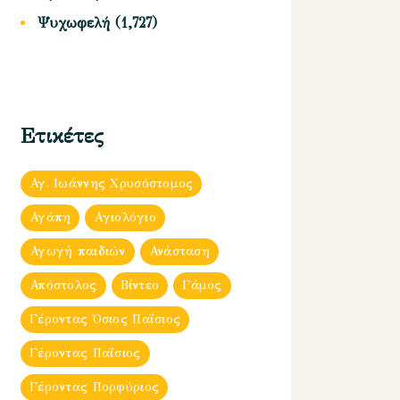
Ψυχωφελή
(1,727)
Ετικέτες
Αγ. Ιωάννης Χρυσόστομος
Αγάπη
Αγιολόγιο
Αγωγή παιδιών
Ανάσταση
Απόστολος
Βίντεο
Γάμος
Γέροντας Όσιος Παΐσιος
Γέροντας Παΐσιος
Γέροντας Πορφύριος