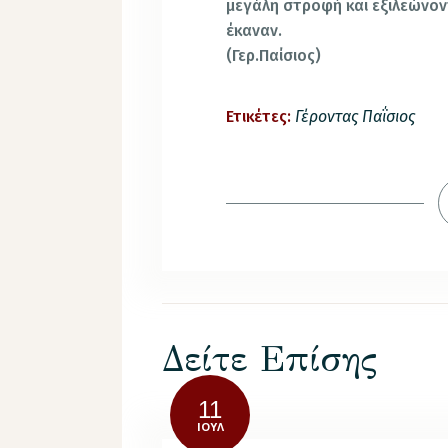
μεγάλη στροφή και εξιλεώνον
έκαναν.
(Γερ.Παίσιος)
Ετικέτες:
Γέροντας Παΐσιος
Δείτε Επίσης
11
ΙΟΎΛ