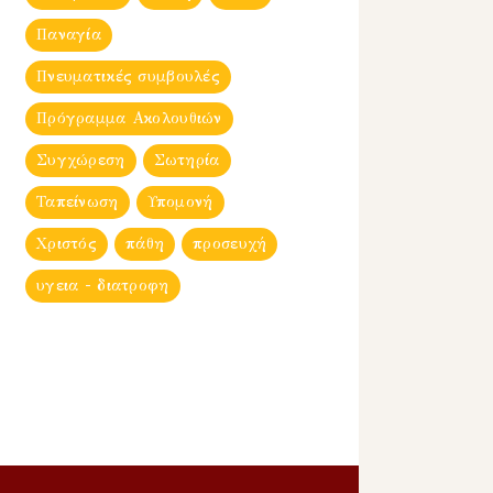
Παναγία
Πνευματικές συμβουλές
Πρόγραμμα Ακολουθιών
Συγχώρεση
Σωτηρία
Ταπείνωση
Υπομονή
Χριστός
πάθη
προσευχή
υγεια - διατροφη