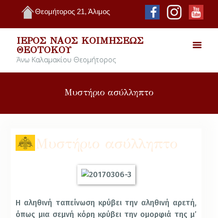
Θεομήτορος 21, Άλιμος
ΙΕΡΌΣ ΝΑΌΣ ΚΟΙΜΉΣΕΩΣ
ΘΕΟΤΌΚΟΥ
Άνω Καλαμακίου Θεομήτορος
Μυστήριο ασύλληπτο
Μυστήριο ασύλληπτο
Η αληθινή ταπείνωση κρύβει την αληθινή αρετή,
όπως μια σεμνή κόρη κρύβει την ομορφιά της μ’