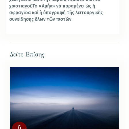
χριστιανοῦ. Τό «Ἀμήν» νά παραμένει ὡς ἡ
σφραγῖδα καί ἡ ὑπογραφή τῆς λειτουργικῆς
συνείδησης ὅλων τῶν πιστῶν.
Δείτε Επίσης
6