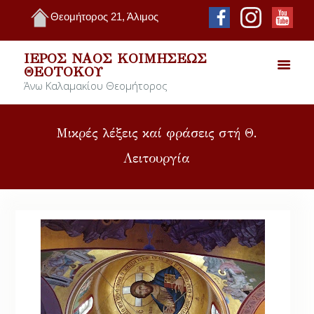
Θεομήτορος 21, Άλιμος
ΙΕΡΌΣ ΝΑΌΣ ΚΟΙΜΉΣΕΩΣ
ΘΕΟΤΌΚΟΥ
Άνω Καλαμακίου Θεομήτορος
Μικρές λέξεις καί φράσεις στή Θ.
Λειτουργία