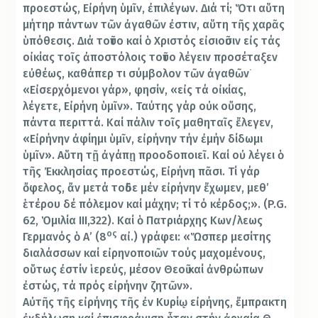
προεστώς, Εἰρήνη ὑμῖν, ἐπιλέγων. Διά τί; Ὅτι αὕτη
μήτηρ πάντων τῶν ἀγαθῶν ἐστιν, αὕτη τῆς χαρᾶς
ὑπόθεσις. Διά τοῦτο καί ὁ Χριστός εἰσιοῦσιν εἰς τάς
οἰκίας τοῖς ἀποστόλοις τοῦτο λέγειν προσέταξεν
εὐθέως, καθάπερ τι σύμβολον τῶν ἀγαθῶν˙
«Εἰσερχόμενοι γάρ», φησίν, «εἰς τά οἰκίας,
λέγετε, Εἰρήνη ὑμῖν». Ταύτης γάρ οὐκ οὔσης,
πάντα περιττά. Καί πάλιν τοῖς μαθηταῖς ἔλεγεν,
«Εἰρήνην ἀφίημι ὑμῖν, εἰρήνην τήν ἐμήν δίδωμι
ὑμῖν». Αὕτη τῇ ἀγάπῃ προοδοποιεῖ. Καί οὐ λέγει ὁ
τῆς Ἐκκλησίας προεστώς, Εἰρήνη πᾶσι. Τί γάρ
ὄφελος, ἄν μετά τοῦδε μέν εἰρήνην ἔχωμεν, μεθ’
ἑτέρου δέ πόλεμον καί μάχην; τί τό κέρδος;». (P.G.
62, Ὁμιλία ΙΙΙ,322). Καί ὁ Πατριάρχης Κων/λεως
ος
Γερμανός ὁ Α’ (8
αἰ.) γράφει: «Ὥσπερ μεσίτης
διαλάσσων καί εἰρηνοποιῶν τούς μαχομένους,
οὕτως ἐστίν ἱερεύς, μέσον Θεοῦ καί ἀνθρώπων
ἐστώς, τά πρός εἰρήνην ζητῶν».
Αὐτῆς τῆς εἰρήνης τῆς ἐν Κυρίῳ εἰρήνης, ἔμπρακτη