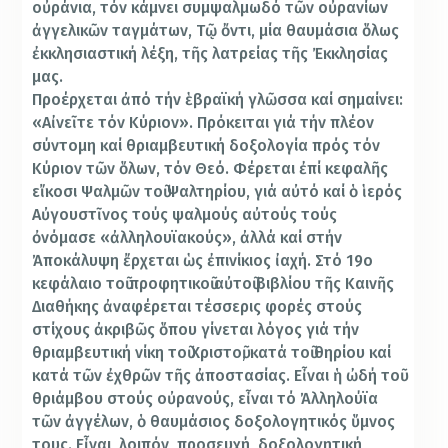
οὐράνια, τόν κάμνει συμψαλμωδό τῶν οὐρανίων
ἀγγελικῶν ταγμάτων, Τῷ ὄντι, μία θαυμάσια ὅλως
ἐκκλησιαστική λέξη, τῆς λατρείας τῆς Ἐκκλησίας
μας.
Προέρχεται ἀπό τήν ἑβραϊκή γλῶσσα καί σημαίνει:
«Αἰνεῖτε τόν Κύριον». Πρόκειται γιά τήν πλέον
σύντομη καί θριαμβευτική δοξολογία πρός τόν
Κύριον τῶν ὅλων, τόν Θεό. Φέρεται ἐπί κεφαλῆς
εἴκοσι Ψαλμῶν τοῦ Ψαλτηρίου, γιά αὐτό καί ὁ ἱερός
Αὐγουστῖνος τούς ψαλμούς αὐτούς τούς
ὀνόμασε «ἀλληλουϊακούς», ἀλλά καί στήν
Ἀποκάλυψη ἔρχεται ὡς ἐπινίκιος ἰαχή. Στό 19ο
κεφάλαιο τοῦ προφητικοῦ αὐτοῦ βιβλίου τῆς Καινῆς
Διαθήκης ἀναφέρεται τέσσερις φορές στούς
στίχους ἀκριβῶς ὅπου γίνεται λόγος γιά τήν
θριαμβευτική νίκη τοῦ Χριστοῦ, κατά τοῦ θηρίου καί
κατά τῶν ἐχθρῶν τῆς ἀποστασίας. Εἶναι ἡ ὠδή τοῦ
θριάμβου στούς οὐρανούς, εἶναι τό Ἀλληλούϊα
τῶν ἀγγέλων, ὁ θαυμάσιος δοξολογητικός ὕμνος
τους. Εἶναι, λοιπόν, προσευχή, δοξολογητική