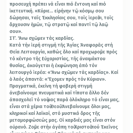
προσευχή πρέπει νά εἶναι πιό ἔντονη καί πιό
ἱκετευτική. «Κύριε… εἰρήνην τῷ κόσμῳ σου
δώρησαι, ταῖς Ἐκκλησίαις σου, τοῖς ἱερεῦσι, τοῖς
ἄρχουσιν ἡμῶν, τῷ στρατῷ καί παντί τῷ λαῷ
σου».
ΣΤ’. Ἄνω σχῶμεν τάς καρδίας.
Κατά τήν ἱερή στιγμή τῆς Ἁγίας Ἀναφορᾶς στή
Θεία Λειτουργία, καθώς ὅλο καί προχωροῦμε πρός
τό κέντρο τῆς Εὐχαριστίας, τῆς ἀναιμάκτου
θυσίας, ἀκούγεται ἡ ἐκφώνηση ἀπό τόν
λειτουργό ἱερέα: «Ἄνω σχῶμεν τάς καρδίας». Καί
ὁ λαός ἀπαντᾶ: «Ἔχομεν πρός τόν Κύριον».
Πραγματικά, ἐκείνη τή φοβερή στιγμή
ἀνεβαίνουμε πνευματικά καί τίποτα ἄλλο δέν
ἀπασχολεῖ τό νοῦ μας παρά ὁλόκληρο τό εἶναι μας,
εἶναι στά χέρια τοῦ Θεοῦ. Ἀνεβαίνουμε ὅλοι μας,
κληρικοί καί λαϊκοί, στό μυστικό ὄρος τῆς
μεταμορφώσεώς μας. Οἱ καρδιές μας εἶναι στόν
οὐρανό. Ζοῦμε στήν ἀγάπη τοῦ Χριστοῦ πού Ἐκεῖνος