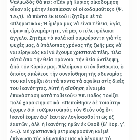
Ψαλμωδός θά πεῖ: «Ἐάν μή Κύριος οἰκοδομήση
οἶκον εἰς μάτην ἐκοπίασαν οἱ οἰκοδομοῦντες» (Ψ.
126,1). Τά πάντα ἐκ Θεοῦ. Τί ζητᾶμε μέ τά
«Πληρωτικά»; Ἡ ἡμέρα μας νά εἶναι τέλεια, ἁγία,
εἰρηνική, ἀναμάρτητη, νά μᾶς στείλει φύλακα
ἄγγελο. Ζητᾶμε τά καλά καί συμφέροντα γιά τίς
ψυχές μας, ὁ ὑπόλοιπος χρόνος τῆς ζωῆς μας νά’
ναι εἰρηνικός καί νά ἔχουμε χριστιανά τέλη. Ὅλα
αὐτά ἀπό τήν θεία Πρόνοια, τήν θεία ἀντίληψη,
ἀπό τόν Κύριόν μας. Ἀλλοίμονο στόν ἄνθρωπο, ὁ
ὁποῖος ἀπώλεσε τήν συναίσθηση τῆς ἀδυναμίας
του καί νομίζει ὅτι τά πάντα τά ὀφείλει στίς δικές
του ἱκανότητες. Αὐτή ἡ αἴσθηση εἶναι μία
ἐπανάσταση κατά τοῦ Θεοῦ. Ὁ Ἀπ. Παῦλος τονίζει
πολύ χαρακτηριστικά: «Πεποίθησιν δέ τοιαύτην
ἔχομεν διά τοῦ Χριστοῦ πρός τόν Θεόν οὐχ ὅτι
ἱκανοί ἐσμεν ἀφ’ ἑαυτῶν λογίσασθαί τι ὡς ἐξ
ἑαυτῶν , ἀλλ’ ἡ ἱκανότης ἡμῶν ἐκ Θεοῦ» (Β’ Κορ. γ’,
4-5). Μέ χριστιανική μετριοφροσύνη καί μέ
ἐπίγνωση τῆς ἀδυναμίας μας νά λέγουμε τό