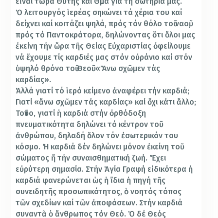
εἶναι τώρα Θύτης καί Θῦμα γιά τή σωτηρία μας.
Ὁ λειτουργός ἱερέας σηκώνει τά χέρια του καί
δείχνει καί κοιτάζει ψηλά, πρός τόν θόλο τοῦ ναοῦ,
πρός τό Παντοκράτορα, δηλώνοντας ὅτι ὅλοι μας
ἐκείνη τήν ὥρα τῆς Θείας Εὐχαριστίας ὀφείλουμε
νά ἔχουμε τίς καρδιές μας στόν οὐράνιο καί στόν
ὑψηλό θρόνο τοῦ Θεοῦ. «Ἄνω σχῶμεν τάς
καρδίας».
Ἀλλά γιατί τό ἱερό κείμενο ἀναφέρει τήν καρδιά;
Γιατί «ἄνω σχῶμεν τάς καρδίας» καί ὄχι κάτι ἄλλο;
Τοῦτο, γιατί ἡ καρδιά στήν ὀρθόδοξη
πνευματικότητα δηλώνει τό κέντρον τοῦ
ἀνθρώπου, δηλαδή ὅλον τόν ἐσωτερικόν του
κόσμο. Ἡ καρδιά δέν δηλώνει μόνον ἐκείνη τοῦ
σώματος ἤ τήν συναισθηματική ζωή. Ἔχει
εὐρύτερη σημασία. Στήν Ἁγία Γραφή εἰδικότερα ἡ
καρδιά φανερώνεται ὡς ἡ ἴδια ἡ πηγή τῆς
συνειδητῆς προσωπικότητος, ὁ νοητός τόπος
τῶν σχεδίων καί τῶν ἀποφάσεων. Στήν καρδιά
συναντᾶ ὁ ἄνθρωπος τόν Θεό. Ὁ δέ Θεός