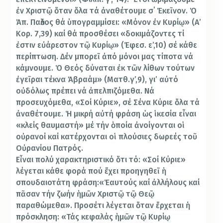
ἐν Χριστῷ ὅταν ὅλα τά ἀναθέτουμε σ΄ Ἐκεῖνον. Ὁ
Ἀπ. Παῦλος θά ὑπογραμμίσει: «Μόνον ἐν Κυρίῳ» (Α’
Κορ. 7,39) καί θά προσθέσει «δοκιμάζοντες τί
ἐστιν εὐάρεστον τῷ Κυρίῳ» (Ἐφεσ. ε’,10) σέ κάθε
περίπτωση. Δέν μπορεῖ ἀπό μόνοι μας τίποτα νά
κάμνουμε. Ὁ Θεός δύναται ἐκ τῶν λίθων τούτων
ἐγεῖραι τέκνα Ἀβραάμ» (Ματθ.γ’,9), γι’ αὐτό
οὐδόλως πρέπει νά ἀπελπιζόμεθα. Νά
προσευχόμεθα, «Σοί Κύριε», σέ Σένα Κύριε ὅλα τά
ἀναθέτουμε. Ἡ μικρή αὐτή φράση ὡς ἱκεσία εἶναι
«κλείς θαυμαστή» μέ τήν ὁποία ἀνοίγονται οἱ
οὐρανοί καί κατέρχονται οἱ πλούσιες δωρεές τοῦ
Οὐρανίου Πατρός.
Εἶναι πολύ χαρακτηριστικό ὅτι τό: «Σοί Κύριε»
λέγεται κάθε φορά πού ἔχει προηγηθεῖ ἡ
σπουδαιοτάτη φράση:«Ἑαυτούς καί ἀλλήλους καί
πᾶσαν τήν ζωήν ἡμῶν Χριστῷ τῷ Θεῷ
παραθώμεθα». Προσέτι λέγεται ὅταν ἔρχεται ἡ
πρόσκληση: «Τάς κεφαλάς ἡμῶν τῷ Κυρίῳ