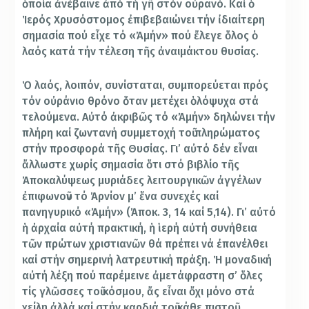
ὁποία ἀνέβαινε ἀπό τή γῆ στόν οὐρανό. Καί ὁ
Ἱερός Χρυσόστομος ἐπιβεβαιώνει τήν ἰδιαίτερη
σημασία πού εἶχε τό «Ἀμήν» πού ἔλεγε ὅλος ὁ
λαός κατά τήν τέλεση τῆς ἀναιμάκτου θυσίας.
Ὁ λαός, λοιπόν, συνίσταται, συμπορεύεται πρός
τόν οὐράνιο θρόνο ὅταν μετέχει ὁλόψυχα στά
τελούμενα. Αὐτό ἀκριβῶς τό «Ἀμήν» δηλώνει τήν
πλήρη καί ζωντανή συμμετοχή τοῦ πληρώματος
στήν προσφορά τῆς Θυσίας. Γι’ αὐτό δέν εἶναι
ἄλλωστε χωρίς σημασία ὅτι στό βιβλίο τῆς
Ἀποκαλύψεως μυριάδες λειτουργικῶν ἀγγέλων
ἐπιφωνοῦν τό Ἀρνίον μ’ ἕνα συνεχές καί
πανηγυρικό «Ἀμήν» (Ἀποκ. 3, 14 καί 5,14). Γι’ αὐτό
ἡ ἀρχαία αὐτή πρακτική, ἡ ἱερή αὐτή συνήθεια
τῶν πρώτων χριστιανῶν θά πρέπει νά ἐπανέλθει
καί στήν σημερινή λατρευτική πράξη. Ἡ μοναδική
αὐτή λέξη πού παρέμεινε ἀμετάφραστη σ’ ὅλες
τίς γλῶσσες τοῦ κόσμου, ἄς εἶναι ὄχι μόνο στά
χείλη ἀλλά καί στήν καρδιά τοῦ κάθε πιστοῦ