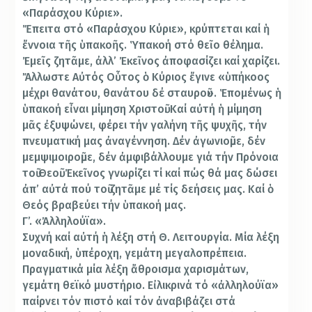
«Παράσχου Κύριε».
Ἔπειτα στό «Παράσχου Κύριε», κρύπτεται καί ἡ
ἔννοια τῆς ὑπακοῆς. Ὑπακοή στό θεῖο θέλημα.
Ἐμεῖς ζητᾶμε, ἀλλ’ Ἐκεῖνος ἀποφασίζει καί χαρίζει.
Ἄλλωστε Αὐτός Οὗτος ὁ Κύριος ἔγινε «ὑπήκοος
μέχρι θανάτου, θανάτου δέ σταυροῦ». Ἑπομένως ἡ
ὑπακοή εἶναι μίμηση Χριστοῦ. Καί αὐτή ἡ μίμηση
μᾶς ἐξυψώνει, φέρει τήν γαλήνη τῆς ψυχῆς, τήν
πνευματική μας ἀναγέννηση. Δέν ἀγωνιοῦμε, δέν
μεμψιμοιροῦμε, δέν ἀμφιβάλλουμε γιά τήν Πρόνοια
τοῦ Θεοῦ. Ἐκεῖνος γνωρίζει τί καί πώς θά μας δώσει
ἀπ’ αὐτά πού τοῦ ζητᾶμε μέ τίς δεήσεις μας. Καί ὁ
Θεός βραβεύει τήν ὑπακοή μας.
Γ’. «Ἀλληλούϊα».
Συχνή καί αὐτή ἡ λέξη στή Θ. Λειτουργία. Μία λέξη
μοναδική, ὑπέροχη, γεμάτη μεγαλοπρέπεια.
Πραγματικά μία λέξη ἄθροισμα χαρισμάτων,
γεμάτη θεϊκό μυστήριο. Εἰλικρινά τό «ἀλληλούϊα»
παίρνει τόν πιστό καί τόν ἀναβιβάζει στά