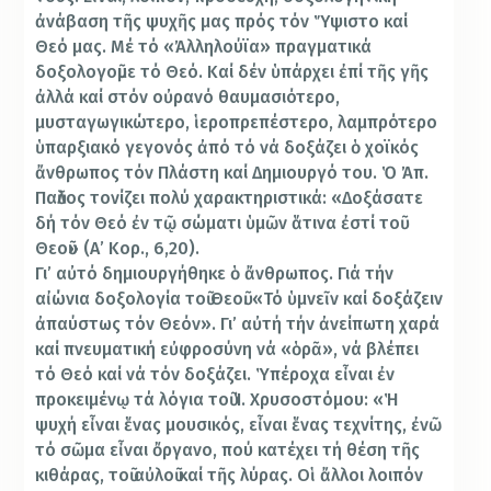
ἀνάβαση τῆς ψυχῆς μας πρός τόν Ὕψιστο καί
Θεό μας. Μέ τό «Ἀλληλούϊα» πραγματικά
δοξολογοῦμε τό Θεό. Καί δέν ὑπάρχει ἐπί τῆς γῆς
ἀλλά καί στόν οὐρανό θαυμασιότερο,
μυσταγωγικώτερο, ἱεροπρεπέστερο, λαμπρότερο
ὑπαρξιακό γεγονός ἀπό τό νά δοξάζει ὁ χοϊκός
ἄνθρωπος τόν Πλάστη καί Δημιουργό του. Ὁ Ἀπ.
Παῦλος τονίζει πολύ χαρακτηριστικά: «Δοξάσατε
δή τόν Θεό ἐν τῷ σώματι ὑμῶν ἅτινα ἐστί τοῦ
Θεοῦ» (Α’ Κορ., 6,20).
Γι’ αὐτό δημιουργήθηκε ὁ ἄνθρωπος. Γιά τήν
αἰώνια δοξολογία τοῦ Θεοῦ. «Τό ὑμνεῖν καί δοξάζειν
ἀπαύστως τόν Θεόν». Γι’ αὐτή τήν ἀνείπωτη χαρά
καί πνευματική εὐφροσύνη νά «ὁρᾶ», νά βλέπει
τό Θεό καί νά τόν δοξάζει. Ὑπέροχα εἶναι ἐν
προκειμένῳ τά λόγια τοῦ Ἱ. Χρυσοστόμου: «Ἡ
ψυχή εἶναι ἕνας μουσικός, εἶναι ἕνας τεχνίτης, ἐνῶ
τό σῶμα εἶναι ὄργανο, πού κατέχει τή θέση τῆς
κιθάρας, τοῦ αὐλοῦ καί τῆς λύρας. Οἱ ἄλλοι λοιπόν