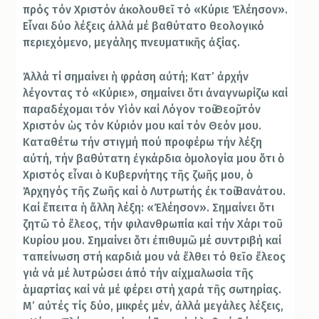
πρός τόν Χριστόν ἀκολουθεῖ τό «Κύριε Ἐλέησον».
Εἶναι δύο λέξεις ἀλλά μέ βαθύτατο θεολογικό
περιεχόμενο, μεγάλης πνευματικῆς ἀξίας.
Ἀλλά τί σημαίνει ἡ φράση αὐτή; Κατ’ ἀρχήν
λέγοντας τό «Κύριε», σημαίνει ὅτι ἀναγνωρίζω καί
παραδέχομαι τόν Υἱόν καί Λόγον τοῦ Θεοῦ, τόν
Χριστόν ὡς τόν Κύριόν μου καί τόν Θεόν μου.
Καταθέτω τήν στιγμή πού προφέρω τήν λέξη
αὐτή, τήν βαθύτατη ἐγκάρδια ὁμολογία μου ὅτι ὁ
Χριστός εἶναι ὁ Κυβερνήτης τῆς ζωῆς μου, ὁ
Ἀρχηγός τῆς Ζωῆς καί ὁ Λυτρωτής ἐκ τοῦ θανάτου.
Καί ἔπειτα ἡ ἄλλη λέξη: «Ἐλέησον». Σημαίνει ὅτι
ζητῶ τό ἔλεος, τήν φιλανθρωπία καί τήν Χάρι τοῦ
Κυρίου μου. Σημαίνει ὅτι ἐπιθυμῶ μέ συντριβή καί
ταπείνωση στή καρδιά μου νά ἔλθει τό θεῖο ἔλεος
γιά νά μέ λυτρώσει ἀπό τήν αἰχμαλωσία τῆς
ἁμαρτίας καί νά μέ φέρει στή χαρά τῆς σωτηρίας.
Μ’ αὐτές τίς δύο, μικρές μέν, ἀλλά μεγάλες λέξεις,