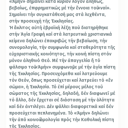
«Ἀμήν» σημαίνει κατά κύριον λόγον ἀληθῶς,
βεβαίως, ἐπιρρηματικῶς μέ τήν ἔννοια τοῦ «ναί».
Σημαίνει τήν συγκατάθεσή μας στά λεχθέντα,
στήν προσευχή τῆς Ἐκκλησίας.
Ἡ ἄκλιτος αὐτή ἑβραϊκή λέξη πού διατηρήθηκε
στήν Ἁγία Γραφή καί στά λατρευτικά χριστιανικά
κείμενα δηλώνει ἐπακριβῶς τήν βεβαίωση, τήν
συνομολογία, τήν συμφωνία καί σταθερότητα τῆς
εὐχαριστιακῆς κοινότητος, τήν κοινή πίστη στόν
μόνον ἀληθινό Θεό. Μέ τήν ἀπαγγελία ἤ τό
ψάλσιμο τοῦ «Ἀμήν» συμφωνοῦμε μέ τήν ἁγία πίστη
τῆς Ἐκκλησίας. Προσευχόμεθα καί λατρεύουμε
τόν Θεόν, ὅπως προσεύχεται καί λατρεύει τό «ἕν
σῶμα», ἡ Ἐκκλησία. Τό ἐπί μέρους μέλος τοῦ
σώματος τῆς Ἐκκλησίας, δηλαδή, δέν διαφωνεῖ μέ
τό ἄλλο, δέν ἔρχεται σέ διάσταση μέ τήν ὁλότητα
καί δέν ἀντιλέγει. Δέν ψάλλει διαφορετικά καί δέν
προσεύχεται πεπλανημένα. Τό «Ἀμήν» δηλώνει
τήν ἀπό κοινοῦ ὁμολογία πρός τήν Καθολική πίστη
τῆς Ἐκκλησίας.