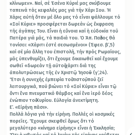
κλίνωμεν». Ναί, σέ Ἐσένα Κύριέ μας σκύβουμε
ταπεινά τάς κεφαλάς μας γιά τήν Χάρι Σου. Ἡ
Χάρις αὐτή ὅταν μέ ὅλο μας τό εἶναι ψάλλουμε τό
«Σοί Κύριε» προσφέρεται δωρεάν ὡς ἔκφραση
τῆς ἀγάπης Του. Εἶναι ἡ εὔνοια καί ἡ εὐδοκία τοῦ
Πατέρα γιά μᾶς, τά παιδιά του. Ὁ Ἀπ. Παῦλος θά
τονίσει: «Χάριτι ἐστέ σεσωσμένοι» (Ἐφεσ. β’,5)
καί σέ μία ἄλλη του ἐπιστολή, τήν πρός Ρωμαίους,
μᾶς ὑπενθυμίζει, ὅτι ἔχουμε δικαιωθεῖ καί ἔχουμε
σωθεῖ «δωρεάν τῇ αὐτοῦ χάριτι διά της
ἀπολυτρώσεως τῆς ἐν Χριστῷ Ἰησοῦ» (γ’,24).
Ἔτσι ἡ συνεχής ἐμπειρία τοῦ πιστοῦ, πού ζεῖ
λειτουργικά, πού βιώνει τό «Σοί Κύριε» εἶναι τῷ
ὄντι ἕνα πνευματικό θάμβος καί ἕνα ἱερό δέος
ἐνώπιον τοῦ Κυρίου. Εὐλογία ἀνεκτίμητη.
Ε’. «Εἰρήνη πᾶσι».
Πολλά λόγια γιά τήν εἰρήνη. Πολλές οἱ κοσμικές
πορεῖες. Ἔχουμε σκεφθεῖ ὅμως ὅτι τό
μεγαλύτερο «κίνημα εἰρήνης» εἶναι ἡ Ἐκκλησία;
Ὅτι ἡ κιβωτός καί τό λιμάνι τῆς εἰρήνης κρύβεται