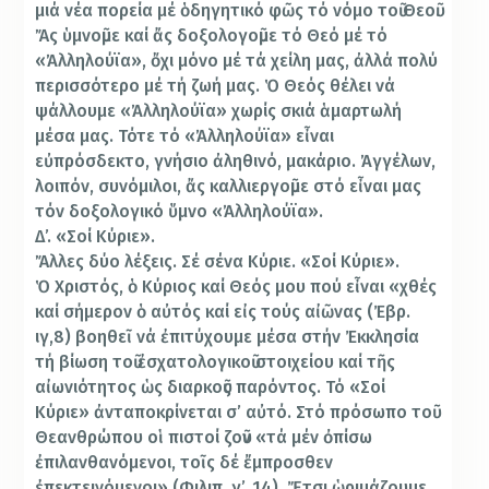
μιά νέα πορεία μέ ὁδηγητικό φῶς τό νόμο τοῦ Θεοῦ.
Ἄς ὑμνοῦμε καί ἄς δοξολογοῦμε τό Θεό μέ τό
«Ἀλληλούϊα», ὄχι μόνο μέ τά χείλη μας, ἀλλά πολύ
περισσότερο μέ τή ζωή μας. Ὁ Θεός θέλει νά
ψάλλουμε «Ἀλληλούϊα» χωρίς σκιά ἁμαρτωλή
μέσα μας. Τότε τό «Ἀλληλούϊα» εἶναι
εὐπρόσδεκτο, γνήσιο ἀληθινό, μακάριο. Ἀγγέλων,
λοιπόν, συνόμιλοι, ἄς καλλιεργοῦμε στό εἶναι μας
τόν δοξολογικό ὕμνο «Ἀλληλούϊα».
Δ’. «Σοί Κύριε».
Ἄλλες δύο λέξεις. Σέ σένα Κύριε. «Σοί Κύριε».
Ὁ Χριστός, ὁ Κύριος καί Θεός μου πού εἶναι «χθές
καί σήμερον ὁ αὐτός καί εἰς τούς αἰῶνας (Ἐβρ.
ιγ,8) βοηθεῖ νά ἐπιτύχουμε μέσα στήν Ἐκκλησία
τή βίωση τοῦ ἐσχατολογικοῦ στοιχείου καί τῆς
αἰωνιότητος ὡς διαρκοῦς παρόντος. Τό «Σοί
Κύριε» ἀνταποκρίνεται σ’ αὐτό. Στό πρόσωπο τοῦ
Θεανθρώπου οἱ πιστοί ζοῦν «τά μέν ὀπίσω
ἐπιλανθανόμενοι, τοῖς δέ ἔμπροσθεν
ἐπεκτεινόμενοι» (Φιλιπ. γ’, 14). Ἔτσι ὡριμάζουμε