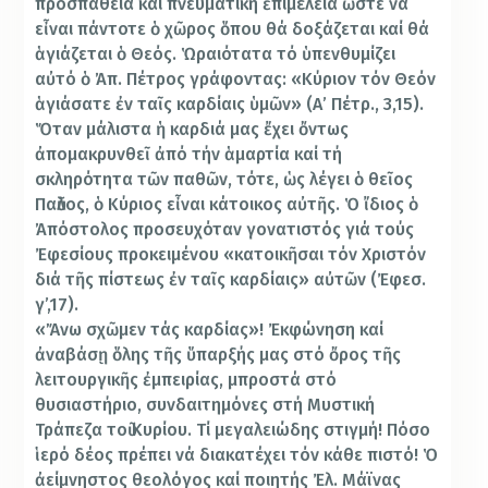
προσπάθεια καί πνευματική ἐπιμέλεια ὥστε νά
εἶναι πάντοτε ὁ χῶρος ὅπου θά δοξάζεται καί θά
ἁγιάζεται ὁ Θεός. Ὡραιότατα τό ὑπενθυμίζει
αὐτό ὁ Ἀπ. Πέτρος γράφοντας: «Κύριον τόν Θεόν
ἁγιάσατε ἐν ταῖς καρδίαις ὑμῶν» (Α’ Πέτρ., 3,15).
Ὅταν μάλιστα ἡ καρδιά μας ἔχει ὄντως
ἀπομακρυνθεῖ ἀπό τήν ἁμαρτία καί τή
σκληρότητα τῶν παθῶν, τότε, ὡς λέγει ὁ θεῖος
Παῦλος, ὁ Κύριος εἶναι κάτοικος αὐτῆς. Ὁ ἴδιος ὁ
Ἀπόστολος προσευχόταν γονατιστός γιά τούς
Ἐφεσίους προκειμένου «κατοικῆσαι τόν Χριστόν
διά τῆς πίστεως ἐν ταῖς καρδίαις» αὐτῶν (Ἐφεσ.
γ’,17).
«Ἄνω σχῶμεν τάς καρδίας»! Ἐκφώνηση καί
ἀναβάσῃ ὅλης τῆς ὕπαρξής μας στό ὄρος τῆς
λειτουργικῆς ἐμπειρίας, μπροστά στό
θυσιαστήριο, συνδαιτημόνες στή Μυστική
Τράπεζα τοῦ Κυρίου. Τί μεγαλειώδης στιγμή! Πόσο
ἱερό δέος πρέπει νά διακατέχει τόν κάθε πιστό! Ὁ
ἀείμνηστος θεολόγος καί ποιητής Ἐλ. Μάϊνας