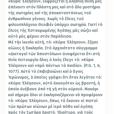
«Κύριε Ἐλέησον», ἐκφράζεται ἡ ἀληθινή θέση μας
ἀπέναντι στόν Πλάστη μας καί στό ὅλο μυστήριο
τῆς σωτηρίας καί τῆς ἀποκαταστάσεως τοῦ
ἀνθρωπίνου γένους. Χωρίς τό ἔλεος τοῦ
φιλευσπλάχνου Θεοῦ δέν ὑπάρχει σωτηρία. Γιατί τό
ἔλεος τῆς Ἐσταυρωμένης Ἀγάπης μᾶς σώζει καί
αὐτό μᾶς φέρνει στόν Παράδεισο.
Μέ τήν ἱκεσία αὐτή, τό: «Κύριε Ἐλέησον», ἔζησε
αἰῶνες ἡ Ἐκκλησία. Στό ἀρχαιότατο σύγγραμμα
«Διαταγαί τῶν Ἀποστόλων» ἀναφέρεται ὅτι στή
Θεία Λειτουργία ὅλος ὁ λαός ἔλεγε τό: «Κύριε
Ἐλέησον» καί «πρό πάντων τά παιδία». (P.G. 1, 6,
1077). Αὐτό τό ἐπιβεβαιώνει καί ὁ ἅγιος
Ἱερώνυμος, ὁ ὁποῖος γράφει ὅτι ὅταν λεγόταν τό:
«Κύριε Ἐλέησον», αὐτό ἀκουγόταν ὡς βροντή, ἡ
ὁποία ἀνέβαινε ἀπό τή γῆ στόν οὐρανό. Μακάρι
καί σήμερα ὅλοι οἱ ἐκκλησιαζόμενοι νά προφέρουν
τό: «Κύριε Ἐλέησον», ὅπως τό ἔκαναν οἱ πιστοί
τῶν πρώτων αἰώνων μέ ἱερό πόθο καί ἀγάπη
πρός τόν Σωτῆρα Χριστό. Ἰδιαίτερα, γιά τούς