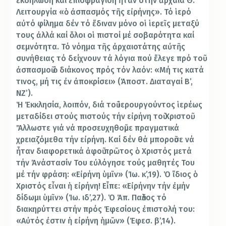
ἐκδήλωση καί ἐπισφράγιση ἦταν στήν ἀρχαία Θ.
Λειτουργία «ὁ ἀσπασμός τῆς εἰρήνης». Τό ἱερό
αὐτό φίλημα δέν τό ἔδιναν μόνο οἱ ἱερεῖς μεταξύ
τους ἀλλά καί ὅλοι οἱ πιστοί μέ σοβαρότητα καί
σεμνότητα. Τό νόημα τῆς ἀρχαιοτάτης αὐτῆς
συνήθειας τό δείχνουν τά λόγια πού ἔλεγε πρό τοῦ
ἀσπασμοῦ ὁ διάκονος πρός τόν λαόν: «Μή τις κατά
τινος, μή τις ἐν ἀποκρίσει» (Ἀποστ. Διαταγαί Β’,
ΝΖ’).
Ἡ Ἐκκλησία, λοιπόν, διά τοῦ ἱερουργούντος ἱερέως
μεταδίδει στούς πιστούς τήν εἰρήνη τοῦ Χριστοῦ.
Ἄλλωστε γιά νά προσευχηθοῦμε πραγματικά
χρειαζόμεθα τήν εἰρήνη. Καί δέν θά μποροῦσε νά
ἦταν διαφορετικά ἀφοῦ πρῶτος ὁ Χριστός μετά
τήν Ἀνάστασίν Του εὐλόγησε τούς μαθητές Του
μέ τήν φράση: «Εἰρήνη ὑμῖν» (Ἰω. κ’,19). Ὁ ἴδιος ὁ
Χριστός εἶναι ἡ εἰρήνη! Εἶπε: «Εἰρήνην τήν ἐμήν
δίδωμι ὑμῖν» (Ἰω. ιδ’,27). Ὁ Ἀπ. Παῦλος τό
διακηρύττει στήν πρός Ἐφεσίους ἐπιστολή του:
«Αὐτός ἐστιν ἡ εἰρήνη ἡμῶν» (Ἐφεσ. β’,14).