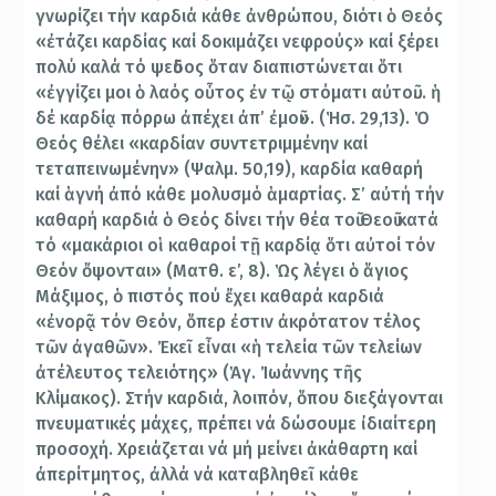
γνωρίζει τήν καρδιά κάθε ἀνθρώπου, διότι ὁ Θεός
«ἐτάζει καρδίας καί δοκιμάζει νεφρούς» καί ξέρει
πολύ καλά τό ψεῦδος ὅταν διαπιστώνεται ὅτι
«ἐγγίζει μοι ὁ λαός οὗτος ἐν τῷ στόματι αὐτοῦ… ἡ
δέ καρδίᾳ πόρρω ἀπέχει ἀπ’ ἐμοῦ». (Ἡσ. 29,13). Ὁ
Θεός θέλει «καρδίαν συντετριμμένην καί
τεταπεινωμένην» (Ψαλμ. 50,19), καρδία καθαρή
καί ἁγνή ἀπό κάθε μολυσμό ἁμαρτίας. Σ’ αὐτή τήν
καθαρή καρδιά ὁ Θεός δίνει τήν θέα τοῦ Θεοῦ κατά
τό «μακάριοι οἱ καθαροί τῇ καρδίᾳ ὅτι αὐτοί τόν
Θεόν ὄψονται» (Ματθ. ε’, 8). Ὡς λέγει ὁ ἅγιος
Μάξιμος, ὁ πιστός πού ἔχει καθαρά καρδιά
«ἐνορᾷ τόν Θεόν, ὅπερ ἐστιν ἀκρότατον τέλος
τῶν ἀγαθῶν». Ἐκεῖ εἶναι «ἡ τελεία τῶν τελείων
ἀτέλευτος τελειότης» (Ἁγ. Ἰωάννης τῆς
Κλίμακος). Στήν καρδιά, λοιπόν, ὅπου διεξάγονται
πνευματικές μάχες, πρέπει νά δώσουμε ἰδιαίτερη
προσοχή. Χρειάζεται νά μή μείνει ἀκάθαρτη καί
ἀπερίτμητος, ἀλλά νά καταβληθεῖ κάθε