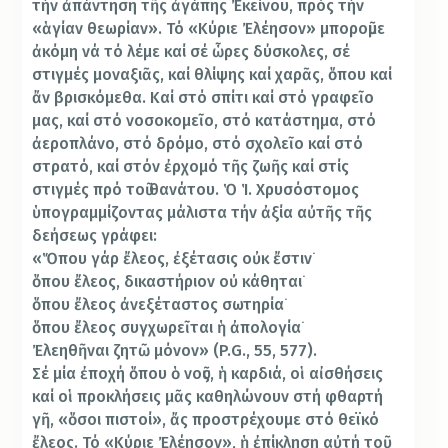
τήν ἀπάντηση τῆς ἀγάπης Ἐκείνου, πρός τήν
«ἁγίαν θεωρίαν». Τό «Κύριε Ἐλέησον» μποροῦμε
ἀκόμη νά τό λέμε καί σέ ὧρες δύσκολες, σέ
στιγμές μοναξιᾶς, καί θλίψης καί χαρᾶς, ὅπου καί
ἄν βρισκόμεθα. Καί στό σπίτι καί στό γραφεῖο
μας, καί στό νοσοκομεῖο, στό κατάστημα, στό
ἀεροπλάνο, στό δρόμο, στό σχολεῖο καί στό
στρατό, καί στόν ἐρχομό τῆς ζωῆς καί στίς
στιγμές πρό τοῦ θανάτου. Ὁ Ἱ. Χρυσόστομος
ὑπογραμμίζοντας μάλιστα τήν ἀξία αὐτῆς τῆς
δεήσεως γράφει:
«Ὅπου γάρ ἔλεος, ἐξέτασις οὐκ ἔστιν˙
ὅπου ἔλεος, δικαστήριον οὐ κάθηται˙
ὅπου ἔλεος ἀνεξέταστος σωτηρία˙
ὅπου ἔλεος συγχωρεῖται ἡ ἀπολογία˙
Ἐλεηθῆναι ζητῶ μόνον» (P.G., 55, 577).
Σέ μία ἐποχή ὅπου ὁ νοῦς, ἡ καρδιά, οἱ αἰσθήσεις
καί οἱ προκλήσεις μᾶς καθηλώνουν στή φθαρτή
γῆ, «ὅσοι πιστοί», ἄς προστρέχουμε στό θεϊκό
ἔλεος. Τό «Κύριε Ἐλέησον», ἡ ἐπίκληση αὐτή τοῦ