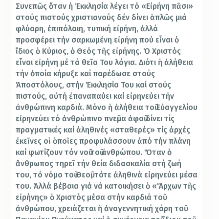
Συνεπῶς ὅταν ἡ Ἐκκλησία λέγει τό «Εἰρήνη πᾶσι»
στούς πιστούς χριστιανούς δέν δίνει ἁπλῶς μιά
φλύαρη, ἐπιπόλαιη, τυπική εἰρήνη, ἀλλά
προσφέρει τήν σαρκωμένη εἰρήνη πού εἶναι ὁ
ἴδιος ὁ Κύριος, ὁ Θεός τῆς εἰρήνης. Ὁ Χριστός
εἶναι εἰρήνη μέ τά θεῖα Του λόγια. Διότι ἡ ἀλήθεια
τήν ὁποία κήρυξε καί παρέδωσε στούς
Ἀποστόλους, στήν Ἐκκλησία Του καί στούς
πιστούς, αὐτή ἐπαναπαύει καί εἰρηνεύει τήν
ἀνθρώπινη καρδιά. Μόνο ἡ ἀλήθεια τοῦ Εὐαγγελίου
εἰρηνεύει τό ἀνθρώπινο πνεῦμα ἀφοῦ δίνει τίς
πραγματικές καί ἀληθινές «σταθερές» τίς ἀρχές
ἐκεῖνες οἱ ὁποῖες προφυλάσσουν ἀπό τήν πλάνη
καί φωτίζουν τόν νοῦ τοῦ ἀνθρώπου. Ὅταν ὁ
ἄνθρωπος τηρεῖ τήν θεία διδασκαλία στή ζωή
του, τό νόμο τοῦ Θεοῦ, τότε ἀληθινά εἰρηνεύει μέσα
του. Ἀλλά βέβαια γιά νά κατοικήσει ὁ «Ἄρχων τῆς
εἰρήνης» ὁ Χριστός μέσα στήν καρδιά τοῦ
ἀνθρώπου, χρειάζεται ἡ ἀναγεννητική χάρη τοῦ