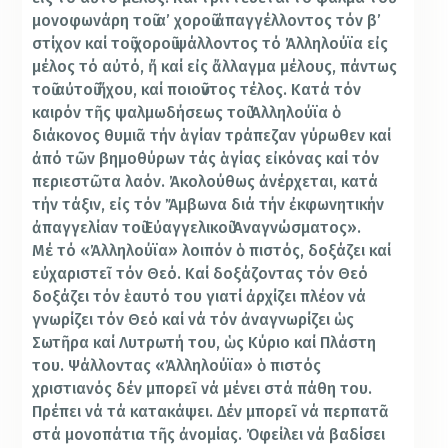
μονοφωνάρη τοῦ α’ χοροῦ ἀπαγγέλλοντος τόν β’
στίχον καί τοῦ χοροῦ ψάλλοντος τό Ἀλληλούϊα εἰς
μέλος τό αὐτό, ἤ καί εἰς ἄλλαγμα μέλους, πάντως
τοῦ αὐτοῦ ἤχου, καί ποιοῦντος τέλος. Κατά τόν
καιρόν τῆς ψαλμωδήσεως τοῦ Ἀλληλούϊα ὁ
διάκονος θυμιᾶ τήν ἁγίαν τράπεζαν γύρωθεν καί
ἀπό τῶν βημοθύρων τάς ἁγίας εἰκόνας καί τόν
περιεστῶτα λαόν. Ἀκολούθως ἀνέρχεται, κατά
τήν τάξιν, εἰς τόν Ἄμβωνα διά τήν ἐκφωνητικήν
ἀπαγγελίαν τοῦ Εὐαγγελικοῦ Ἀναγνώσματος».
Μέ τό «Ἀλληλούϊα» λοιπόν ὁ πιστός, δοξάζει καί
εὐχαριστεῖ τόν Θεό. Καί δοξάζοντας τόν Θεό
δοξάζει τόν ἑαυτό του γιατί ἀρχίζει πλέον νά
γνωρίζει τόν Θεό καί νά τόν ἀναγνωρίζει ὡς
Σωτῆρα καί Λυτρωτή του, ὡς Κύριο καί Πλάστη
του. Ψάλλοντας «Ἀλληλούϊα» ὁ πιστός
χριστιανός δέν μπορεῖ νά μένει στά πάθη του.
Πρέπει νά τά κατακάψει. Δέν μπορεῖ νά περπατᾶ
στά μονοπάτια τῆς ἀνομίας. Ὀφείλει νά βαδίσει