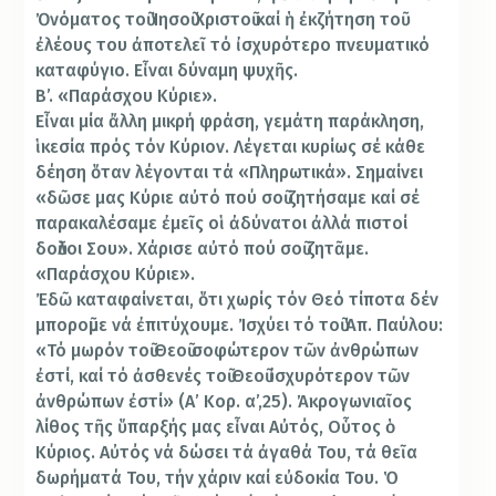
Ὀνόματος τοῦ Ἰησοῦ Χριστοῦ καί ἡ ἐκζήτηση τοῦ
ἐλέους του ἀποτελεῖ τό ἰσχυρότερο πνευματικό
καταφύγιο. Εἶναι δύναμη ψυχῆς.
Β’. «Παράσχου Κύριε».
Εἶναι μία ἄλλη μικρή φράση, γεμάτη παράκληση,
ἱκεσία πρός τόν Κύριον. Λέγεται κυρίως σέ κάθε
δέηση ὅταν λέγονται τά «Πληρωτικά». Σημαίνει
«δῶσε μας Κύριε αὐτό πού σοῦ ζητήσαμε καί σέ
παρακαλέσαμε ἐμεῖς οἱ ἀδύνατοι ἀλλά πιστοί
δοῦλοι Σου». Χάρισε αὐτό πού σοῦ ζητᾶμε.
«Παράσχου Κύριε».
Ἐδῶ καταφαίνεται, ὅτι χωρίς τόν Θεό τίποτα δέν
μποροῦμε νά ἐπιτύχουμε. Ἰσχύει τό τοῦ Ἀπ. Παύλου:
«Τό μωρόν τοῦ Θεοῦ σοφώτερον τῶν ἀνθρώπων
ἐστί, καί τό ἀσθενές τοῦ Θεοῦ ἰσχυρότερον τῶν
ἀνθρώπων ἐστί» (Α’ Κορ. α’,25). Ἀκρογωνιαῖος
λίθος τῆς ὕπαρξής μας εἶναι Αὐτός, Οὗτος ὁ
Κύριος. Αὐτός νά δώσει τά ἀγαθά Του, τά θεῖα
δωρήματά Του, τήν χάριν καί εὐδοκία Του. Ὁ