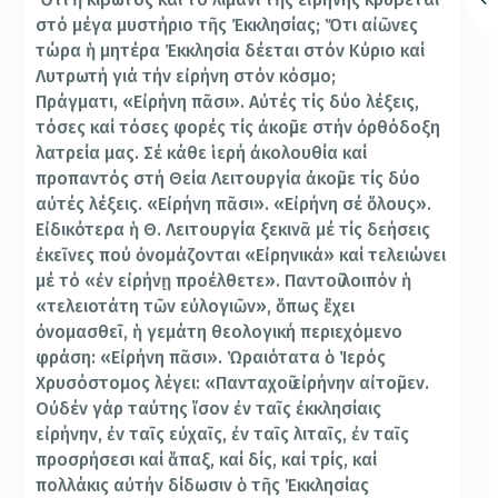
στό μέγα μυστήριο τῆς Ἐκκλησίας; Ὅτι αἰῶνες
τώρα ἡ μητέρα Ἐκκλησία δέεται στόν Κύριο καί
Λυτρωτή γιά τήν εἰρήνη στόν κόσμο;
Πράγματι, «Εἰρήνη πᾶσι». Αὐτές τίς δύο λέξεις,
τόσες καί τόσες φορές τίς ἀκοῦμε στήν ὀρθόδοξη
λατρεία μας. Σέ κάθε ἱερή ἀκολουθία καί
προπαντός στή Θεία Λειτουργία ἀκοῦμε τίς δύο
αὐτές λέξεις. «Εἰρήνη πᾶσι». «Εἰρήνη σέ ὅλους».
Εἰδικότερα ἡ Θ. Λειτουργία ξεκινᾶ μέ τίς δεήσεις
ἐκεῖνες πού ὀνομάζονται «Εἰρηνικά» καί τελειώνει
μέ τό «ἐν εἰρήνῃ προέλθετε». Παντοῦ λοιπόν ἡ
«τελειοτάτη τῶν εὐλογιῶν», ὅπως ἔχει
ὀνομασθεῖ, ἡ γεμάτη θεολογική περιεχόμενο
φράση: «Εἰρήνη πᾶσι». Ὡραιότατα ὁ Ἱερός
Χρυσόστομος λέγει: «Πανταχοῦ εἰρήνην αἰτοῦμεν.
Οὐδέν γάρ ταύτης ἴσον ἐν ταῖς ἐκκλησίαις
εἰρήνην, ἐν ταῖς εὐχαῖς, ἐν ταῖς λιταῖς, ἐν ταῖς
προσρήσεσι καί ἅπαξ, καί δίς, καί τρίς, καί
πολλάκις αὐτήν δίδωσιν ὁ τῆς Ἐκκλησίας