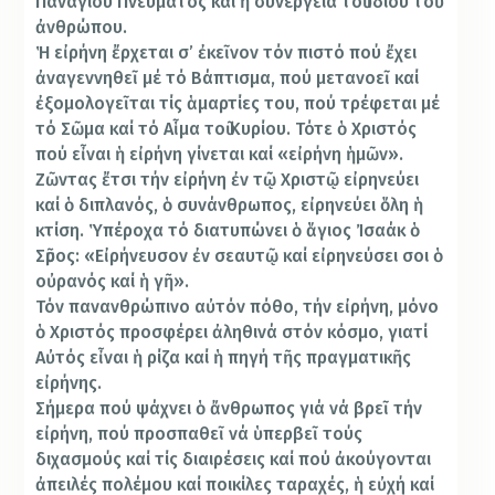
Παναγίου Πνεύματος καί ἡ συνέργεια τοῦ ἴδιου τοῦ
ἀνθρώπου.
Ἡ εἰρήνη ἔρχεται σ’ ἐκεῖνον τόν πιστό πού ἔχει
ἀναγεννηθεῖ μέ τό Βάπτισμα, πού μετανοεῖ καί
ἐξομολογεῖται τίς ἁμαρτίες του, πού τρέφεται μέ
τό Σῶμα καί τό Αἷμα τοῦ Κυρίου. Τότε ὁ Χριστός
πού εἶναι ἡ εἰρήνη γίνεται καί «εἰρήνη ἡμῶν».
Ζῶντας ἔτσι τήν εἰρήνη ἐν τῷ Χριστῷ εἰρηνεύει
καί ὁ διπλανός, ὁ συνάνθρωπος, εἰρηνεύει ὅλη ἡ
κτίση. Ὑπέροχα τό διατυπώνει ὁ ἅγιος Ἰσαάκ ὁ
Σῦρος: «Εἰρήνευσον ἐν σεαυτῷ καί εἰρηνεύσει σοι ὁ
οὐρανός καί ἡ γῆ».
Τόν πανανθρώπινο αὐτόν πόθο, τήν εἰρήνη, μόνο
ὁ Χριστός προσφέρει ἀληθινά στόν κόσμο, γιατί
Αὐτός εἶναι ἡ ρίζα καί ἡ πηγή τῆς πραγματικῆς
εἰρήνης.
Σήμερα πού ψάχνει ὁ ἄνθρωπος γιά νά βρεῖ τήν
εἰρήνη, πού προσπαθεῖ νά ὑπερβεῖ τούς
διχασμούς καί τίς διαιρέσεις καί πού ἀκούγονται
ἀπειλές πολέμου καί ποικίλες ταραχές, ἡ εὐχή καί