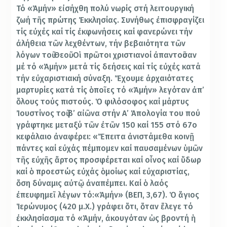
Τό «Ἀμήν» εἰσήχθη πολύ νωρίς στή λειτουργική
ζωή τῆς πρώτης Ἐκκλησίας. Συνήθως ἐπισφραγίζει
τίς εὐχές καί τίς ἐκφωνήσεις καί φανερώνει τήν
ἀλήθεια τῶν λεχθέντων, τήν βεβαιότητα τῶν
λόγων τοῦ Θεοῦ. Οἱ πρῶτοι χριστιανοί ἀπαντοῦσαν
μέ τό «Ἀμήν» μετά τίς δεήσεις καί τίς εὐχές κατά
τήν εὐχαριστιακή σύναξη. Ἔχουμε ἀρχαιότατες
μαρτυρίες κατά τίς ὁποῖες τό «Ἀμήν» λεγόταν ἀπ’
ὅλους τούς πιστούς. Ὁ φιλόσοφος καί μάρτυς
Ἰουστίνος τοῦ β’ αἰῶνα στήν Α’ Ἀπολογία του πού
γράφτηκε μεταξύ τῶν ἐτῶν 150 καί 155 στό 67ο
κεφάλαιο ἀναφέρει: «Ἔπειτα ἀνιστάμεθα κοινῇ
πάντες καί εὐχάς πέμπομεν καί παυσαμένων ὑμῶν
τῆς εὐχῆς ἄρτος προσφέρεται καί οἶνος καί ὕδωρ
καί ὁ προεστώς εὐχάς ὁμοίως καί εὐχαριστίας,
ὅση δύναμις αὐτῷ ἀναπέμπει. Καί ὁ λαός
ἐπευφημεῖ λέγων τό:«Ἀμήν» (ΒΕΠ, 3,67). Ὁ ἅγιος
Ἱερώνυμος (420 μ.Χ.) γράφει ὅτι, ὅταν ἔλεγε τό
ἐκκλησίασμα τό «Ἀμήν, ἀκουγόταν ὡς βροντή ἡ