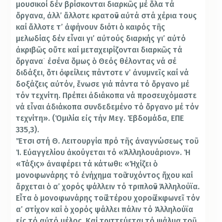
μουσικοί δέν βρίσκονται διαρκῶς μέ ὅλα τά
ὄργανα, ἀλλ’ ἄλλοτε κρατοῦν αὐτά στά χέρια τους
καί ἄλλοτε τ’ ἀφήνουν διότι ὁ καιρός τῆς
μελωδίας δέν εἶναι γι’ αὐτούς διαρκής γι’ αὐτό
ἀκριβῶς οὔτε καί μεταχειρίζονται διαρκῶς τά
ὄργανα˙ ἐσένα ὅμως ὁ Θεός θέλοντας νά σέ
διδάξει, ὅτι ὀφείλεις πάντοτε ν’ ἀνυμνεῖς καί νά
δοξάζεις αὐτόν, ἕνωσε γιά πάντα τό ὄργανο μέ
τόν τεχνίτη. Πρέπει ἀδιάκοπα νά προσευχόμαστε
νά εἶναι ἀδιάκοπα συνδεδεμένο τό ὄργανο μέ τόν
τεχνίτη». (Ὁμιλία εἰς τήν Μεγ. Ἑβδομάδα, ΕΠΕ
335,3).
Ἔτσι στή Θ. Λειτουργία πρό τῆς ἀναγνώσεως τοῦ
Ἱ. Εὐαγγελίου ἀκούγεται τό «Ἀλληλουάριον». Ἡ
«Τάξις» ἀναφέρει τά κάτωθι: «Ἠχίζει ὁ
μονοφωνάρης τό ἐνήχημα τοῦ τυχόντος ἤχου καί
ἄρχεται ὁ α’ χορός ψάλλειν τό τριπλοῦν Ἀλληλούϊα.
Εἶτα ὁ μονοφωνάρης τοῦ ἑτέρου χοροῦ ἐκφωνεῖ τόν
α’ στίχον καί ὁ χορός ψάλλει πάλιν τό Ἀλληλούϊα
εἰς τό αὐτό μέλος. Καί τριττεύεται τό ψάλμα τοῦ