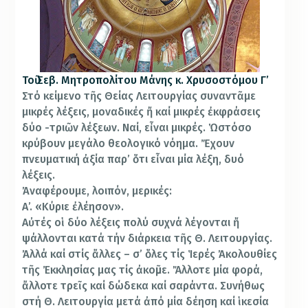
Τοῦ Σεβ. Μητροπολίτου Μάνης κ. Χρυσοστόμου Γ’
Στό κείμενο τῆς Θείας Λειτουργίας συναντᾶμε
μικρές λέξεις, μοναδικές ἤ καί μικρές ἐκφράσεις
δύο -τριῶν λέξεων. Ναί, εἶναι μικρές. Ὡστόσο
κρύβουν μεγάλο θεολογικό νόημα. Ἔχουν
πνευματική ἀξία παρ’ ὅτι εἶναι μία λέξη, δυό
λέξεις.
Ἀναφέρουμε, λοιπόν, μερικές:
Α’. «Κύριε ἐλέησον».
Αὐτές οἱ δύο λέξεις πολύ συχνά λέγονται ἤ
ψάλλονται κατά τήν διάρκεια τῆς Θ. Λειτουργίας.
Ἀλλά καί στίς ἄλλες – σ’ ὅλες τίς Ἱερές Ἀκολουθίες
τῆς Ἐκκλησίας μας τίς ἀκοῦμε. Ἄλλοτε μία φορά,
ἄλλοτε τρεῖς καί δώδεκα καί σαράντα. Συνήθως
στή Θ. Λειτουργία μετά ἀπό μία δέηση καί ἱκεσία