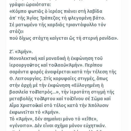
γράφει ὡραιότατα:
«Κόμπο φωτιᾶς ὁ ἱερέας πιάνει στή λαβίδα
ἀπ’ τῆς Ἁγίας Τράπεζας τή φλεγομένη βάτο.
Σέ ματωμένο τῆς καρδιᾶς τριαντάφυλλο τόν
στάζει
πού δίχως στάχτη καίγεται ὥς τή στερνή ρανίδα».
Ζ’. «Ἀμήν».
Μονολεκτική καί μοναδική ἡ ἐκφώνηση τοῦ
ἱερουργοῦντος καί τοῦ λαοῦ. «Ἀμήν». Περίπου
σαράντα φορές ἀναφέρεται κατά τήν τέλεση τῆς
Θ. Λειτουργίας. Στίς κορυφαῖες στιγμές, ὅπως
στήν ἀρχή μέ τήν ἐκφώνηση «Εὐλογημένη ἡ
βασιλεία τοῦ Πατρός…», τήν ἱεροτάτη στιγμή τῆς
μεταβολῆς τοῦ Ἄρτου καί τοῦ Οἴνου σέ Σῶμα καί
Αἷμα Χριστοῦ καί στό τέλος κατά τήν Ἀπόλυσιν
ἐκφωνεῖται τό «Ἀμήν».
Τό «Ἀμήν», δέν σημαίνει μόνο τό «εἴθε»,
«γένοιτο». Δέν εἶναι σχῆμα μόνον εὐχητικόν.