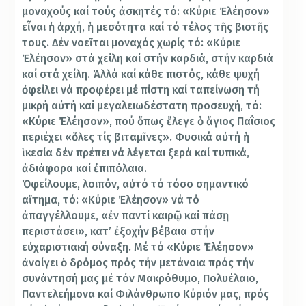
μοναχούς καί τούς ἀσκητές τό: «Κύριε Ἐλέησον»
εἶναι ἡ ἀρχή, ἡ μεσότητα καί τό τέλος τῆς βιοτῆς
τους. Δέν νοεῖται μοναχός χωρίς τό: «Κύριε
Ἐλέησον» στά χείλη καί στήν καρδιά, στήν καρδιά
καί στά χείλη. Ἀλλά καί κάθε πιστός, κάθε ψυχή
ὀφείλει νά προφέρει μέ πίστη καί ταπείνωση τή
μικρή αὐτή καί μεγαλειωδέστατη προσευχή, τό:
«Κύριε Ἐλέησον», πού ὅπως ἔλεγε ὁ ἅγιος Παΐσιος
περιέχει «ὅλες τίς βιταμῖνες». Φυσικά αὐτή ἡ
ἱκεσία δέν πρέπει νά λέγεται ξερά καί τυπικά,
ἀδιάφορα καί ἐπιπόλαια.
Ὀφείλουμε, λοιπόν, αὐτό τό τόσο σημαντικό
αἴτημα, τό: «Κύριε Ἐλέησον» νά τό
ἀπαγγέλλουμε, «ἐν παντί καιρῷ καί πάσῃ
περιστάσει», κατ’ ἐξοχήν βέβαια στήν
εὐχαριστιακή σύναξη. Μέ τό «Κύριε Ἐλέησον»
ἀνοίγει ὁ δρόμος πρός τήν μετάνοια πρός τήν
συνάντησή μας μέ τόν Μακρόθυμο, Πολυέλαιο,
Παντελεήμονα καί Φιλάνθρωπο Κύριόν μας, πρός