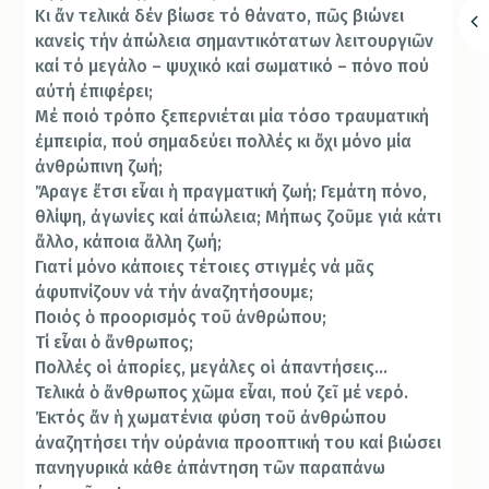
Κι ἄν τελικά δέν βίωσε τό θάνατο, πῶς βιώνει
κανείς τήν ἀπώλεια σημαντικότατων λειτουργιῶν
καί τό μεγάλο – ψυχικό καί σωματικό – πόνο πού
αὐτή ἐπιφέρει;
Μέ ποιό τρόπο ξεπερνιέται μία τόσο τραυματική
ἐμπειρία, πού σημαδεύει πολλές κι ὄχι μόνο μία
ἀνθρώπινη ζωή;
Ἄραγε ἔτσι εἶναι ἡ πραγματική ζωή; Γεμάτη πόνο,
θλίψη, ἀγωνίες καί ἀπώλεια; Μήπως ζοῦμε γιά κάτι
ἄλλο, κάποια ἄλλη ζωή;
Γιατί μόνο κάποιες τέτοιες στιγμές νά μᾶς
ἀφυπνίζουν νά τήν ἀναζητήσουμε;
Ποιός ὁ προορισμός τοῦ ἀνθρώπου;
Τί εἶναι ὁ ἄνθρωπος;
Πολλές οἱ ἀπορίες, μεγάλες οἱ ἀπαντήσεις…
Τελικά ὁ ἄνθρωπος χῶμα εἶναι, πού ζεῖ μέ νερό.
Ἐκτός ἄν ἡ χωματένια φύση τοῦ ἀνθρώπου
ἀναζητήσει τήν οὐράνια προοπτική του καί βιώσει
πανηγυρικά κάθε ἀπάντηση τῶν παραπάνω