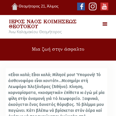
Θεομήτορος 21, Άλιμος
ΙΕΡΌΣ ΝΑΌΣ ΚΟΙΜΉΣΕΩΣ
ΘΕΟΤΌΚΟΥ
Άνω Καλαμακίου Θεομήτορος
Μια ζωή στην άσφαλτο
«Εἶσαι καλά; Εἶσαι καλά; Μίλησέ μου! Ὑπομονή! Τό
ἀσθενοφόρο εἶναι κοντά!»…
Μεσημέρι στή
Λεωφόρο Ἀλεξάνδρας (Ἀθήνα). Κίνηση,
κορναρίσματα, «κοσμητικά» ἐπίθετα κι ἐγώ μέ μία
φίλη στήν ἀναμονή γιά τό λεωφορεῖο. Ξαφνικά,
ἀκούγεται ἕνας δυνατός θόρυβος. Τό βλέμμα μου
παγώνει. Κάτι βλέπω νά βρίσκεται στόν ἀέρα καί