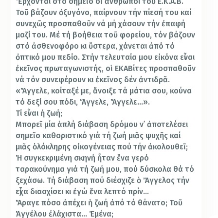
Ἔρχονται στό σημεῖο οἱ ἄνθρωποι τοῦ Ε.Κ.Α.Β.
Τοῦ βάζουν ὀξυγόνο, παίρνουν τήν πίεσή του καί
συνεχῶς προσπαθοῦν νά μή χάσουν τήν ἐπαφή
μαζί του. Μέ τή βοήθεια τοῦ φορείου, τόν βάζουν
στό ἀσθενοφόρο κι ὕστερα, χάνεται ἀπό τό
ὀπτικό μου πεδίο. Στήν τελευταία μου εἰκόνα εἶναι
ἐκεῖνος πρωταγωνιστής, οἱ ΕΚΑΒίτες προσπαθοῦν
νά τόν συνεφέρουν κι ἐκεῖνος δέν ἀντιδρᾶ.
«Ἄγγελε, κοίταξέ με, ἄνοιξε τά μάτια σου, κούνα
τό δεξί σου πόδι, Ἄγγελε, Ἄγγελε…».
Τί εἶναι ἡ ζωή;
Μπορεῖ μία ἁπλή διάβαση δρόμου ν᾽ ἀποτελέσει
σημεῖο καθοριστικό γιά τή ζωή μιᾶς ψυχῆς καί
μιᾶς ὁλόκληρης οἰκογένειας πού τήν ἀκολουθεῖ;
Ἡ συγκεκριμένη σκηνή ἦταν ἕνα γερό
ταρακούνημα γιά τή ζωή μου, πού δύσκολα θά τό
ξεχάσω. Τή διάβαση πού διέσχιζε ὁ Ἄγγελος τήν
εἶχα διασχίσει κι ἐγώ ἕνα λεπτό πρίν…
Ἄραγε πόσο ἀπέχει ἡ ζωή ἀπό τό θάνατο; Τοῦ
Ἀγγέλου ἐλάχιστα… Ἐμένα;