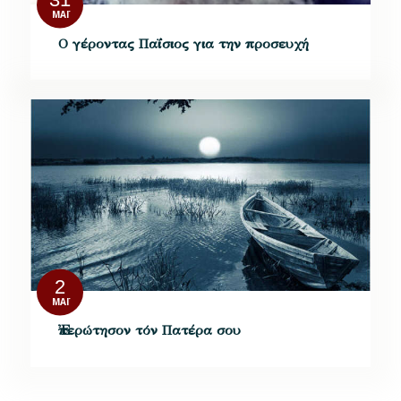
31
ΜΆΙ
Ο γέροντας Παΐσιος για την προσευχή
2
ΜΆΙ
Ἐπερώτησον τόν Πατέρα σου