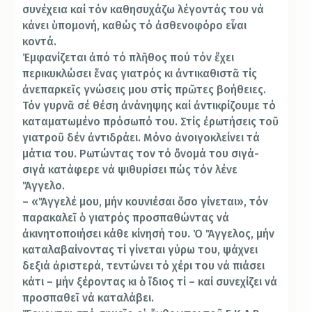
συνέχεια καί τόν καθησυχάζω λέγοντάς του νά
κάνει ὑπομονή, καθώς τό ἀσθενοφόρο εἶναι
κοντά.
Ἐμφανίζεται ἀπό τό πλῆθος πού τόν ἔχει
περικυκλώσει ἕνας γιατρός κι ἀντικαθιστᾶ τίς
ἀνεπαρκεῖς γνώσεις μου στίς πρῶτες βοήθειες.
Τόν γυρνᾶ σέ θέση ἀνάνηψης καί ἀντικρίζουμε τό
καταματωμένο πρόσωπό του. Στίς ἐρωτήσεις τοῦ
γιατροῦ δέν ἀντιδράει. Μόνο ἀνοιγοκλείνει τά
μάτια του. Ρωτώντας τον τό ὄνομά του σιγά-
σιγά κατάφερε νά ψιθυρίσει πώς τόν λένε
Ἄγγελο.
– «Ἄγγελέ μου, μήν κουνιέσαι ὅσο γίνεται», τόν
παρακαλεῖ ὁ γιατρός προσπαθώντας νά
ἀκινητοποιήσει κάθε κίνησή του. Ὁ Ἄγγελος, μήν
καταλαβαίνοντας τί γίνεται γύρω του, ψάχνει
δεξιά ἀριστερά, τεντώνει τό χέρι του νά πιάσει
κάτι – μήν ξέροντας κι ὁ ἴδιος τί – καί συνεχίζει νά
προσπαθεῖ νά καταλάβει.