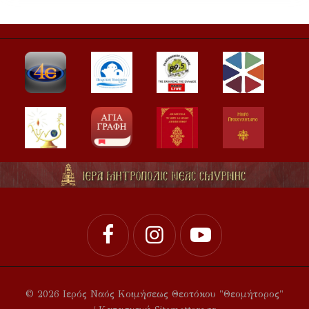
© 2026 Ιερός Ναός Κοιμήσεως Θεοτόκου "Θεομήτορος"