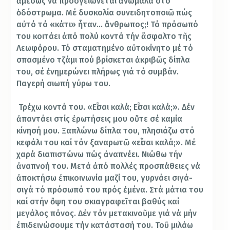
ἀμέσως νά προσγειώνεται ἀνώμαλα στό
ὁδόστρωμα. Μέ δυσκολία συνειδητοποιῶ πώς
αὐτό τό «κάτι» ἦταν… ἄνθρωπος;! Τό πρόσωπό
του κοιτάει ἀπό πολύ κοντά τήν ἄσφαλτο τῆς
Λεωφόρου. Τό σταματημένο αὐτοκίνητο μέ τό
σπασμένο τζάμι πού βρίσκεται ἀκριβῶς δίπλα
του, σέ ἐνημερώνει πλήρως γιά τό συμβάν.
Παγερή σιωπή γύρω του.
Τρέχω κοντά του. «Εἶσαι καλά; Εἶσαι καλά;». Δέν
ἀπαντάει στίς ἐρωτήσεις μου οὔτε σέ καμία
κίνησή μου. Ξαπλώνω δίπλα του, πλησιάζω στό
κεφάλι του καί τόν ξαναρωτῶ «εἶσαι καλά;». Μέ
χαρά διαπιστώνω πώς ἀναπνέει. Νιώθω τήν
ἀναπνοή του. Μετά ἀπό πολλές προσπάθειες νά
ἀποκτήσω ἐπικοινωνία μαζί του, γυρνάει σιγά-
σιγά τό πρόσωπό του πρός ἐμένα. Στά μάτια του
καί στήν ὄψη του σκιαγραφεῖται βαθύς καί
μεγάλος πόνος. Δέν τόν μετακινοῦμε γιά νά μήν
ἐπιδεινώσουμε τήν κατάστασή του. Τοῦ μιλάω