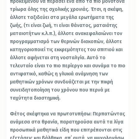
προκειμένου να περάσει ένα από τα πιο μονότονα
τρίωρα όλης της σχολικής χρονιάς. Έτσι, η σκέψη,
άλλοτε ταξιδεύει στα μεγάλα ερωτήματα της
ζωής, (τι είναι ζωή, τι είναι θάνατος, ματαιότης
ματαιοτήτων κ.λ.π.), άλλοτε ανακεφαλαιώνει τον
προγραμματισμό των θερινών διακοπών, άλλοτε
κατηγοριοποιεί τις εκκρεμότητες του σπιτιού και
άλλοτε αφήνεται στη νοσταλγία. Αυτό το
τελευταίο είναι το πιο περίεργο και συνάμα το πιο
αντιφατικό, καθώς η γλυκιά ανάμνηση των
μαθητικών χρόνων συνδυάζεται με την πικρή
συνειδητοποίηση του χρόνου που περνά με
ταχύτητα διαστημική.
Φέτος σκέφτηκα να πρωτοτυπήσω: Περπατώντας
ανάμεσα στα θρανία, παρατηρούσα αυτά τα λίγα
προσωπικά μαθητικά είδη που επιτρέπονται στις
εξετάσεις και βάλθηκα, απ΄ αυτά, να ψυχολογήσω