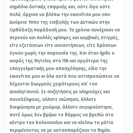
σημάδια δυτικής επιρροής και, ούτε λίγο ούτε
πολύ, άρχισα να βλέπω την εικονίτσα μου σαν
Δούρειο Ίππο της εισβολής των Δυτικών στην
Ορθόδοξη παράδοσή μου. Τα χρόνια συνέχισαν να
περνούν και πολλές κρίσιμες και κομβικές στιγμές,
είτε εξετάσεων είτε συναντήσεων, είτε δράσεων
έγιναν χωρίς την παρουσία της. Και όταν ήρθε ο
καιρός της θητείας στο ΠΝ και αργότερα της
επαγγελματικής μου απασχόλησης, είδα την
εικονίτσα μου κι όλα αυτά που αντιπροσώπευε να
δέχονται διωγμούς χειρότερους απ΄ του
Διοκλητιανού. Σε συζητήσεις με κληρούχες και
συναδέλφους, αλλοτε σιώπησα, άλλοτε
διαφώνησα με χιούμορ, άλλοτε συγκρούστηκα,
ποτέ όμως δεν βρήκα το θάρρος να βρεθώ στο
κέντρο του Κολοσσαίου και να κλείσω τα μάτια
περιμένοντας να με κατασπαράξουν τα θηρία.