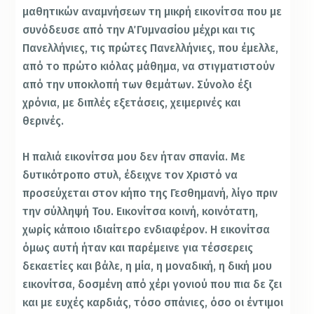
μαθητικών αναμνήσεων τη μικρή εικονίτσα που με
συνόδευσε από την Α΄ Γυμνασίου μέχρι και τις
Πανελλήνιες, τις πρώτες Πανελλήνιες, που έμελλε,
από το πρώτο κιόλας μάθημα, να στιγματιστούν
από την υποκλοπή των θεμάτων. Σύνολο έξι
χρόνια, με διπλές εξετάσεις, χειμερινές και
θερινές.
Η παλιά εικονίτσα μου δεν ήταν σπανία. Με
δυτικότροπο στυλ, έδειχνε τον Χριστό να
προσεύχεται στον κήπο της Γεσθημανή, λίγο πριν
την σύλληψή Του. Εικονίτσα κοινή, κοινότατη,
χωρίς κάποιο ιδιαίτερο ενδιαφέρον. Η εικονίτσα
όμως αυτή ήταν και παρέμεινε για τέσσερεις
δεκαετίες και βάλε, η μία, η μοναδική, η δική μου
εικονίτσα, δοσμένη από χέρι γονιού που πια δε ζει
και με ευχές καρδιάς, τόσο σπάνιες, όσο οι έντιμοι