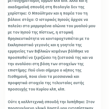
μετασχηματισμός ορμών κλπ κλπ. Αλλά και η
ακαδημαϊκή σπουδή στη θεολογία δεν της
χαρίστηκε: Ο Μπούλτμαν και η παρέα του τη
βάλανε στόχο: Ο ιστορικός Ιησούς άρχισε να
παλεύει στα μαρμαρένια αλώνια του μυαλού μου
με τον Ιησού της πίστεως, η ατομική
θρησκευτικότητα να κονταροχτυπιέται με το
Εκκλησιαστικό γεγονός και η γοητεία της
ερμηνείας των Βιβλικών κειμένων βάλθηκε να
προσπαθεί να ξεριζώσει τη ζεστασιά της και να
την αναλύσει στη βάση των στοιχείων της
επιστήμης: Πού είναι σήμερα ο κήπος της
Γεσθημανή, ποια είναι τα μεσσιανικά και
προφητικά στοιχεία της τελευταίας αυτής
προσευχής του Κυρίου κλπ, κλπ.
Ούτε η καλλιτεχνική σπουδή την λυπήθηκε: Στον
προσευχόμενο γλυκό Χριστό μου εντοπίστηκαν