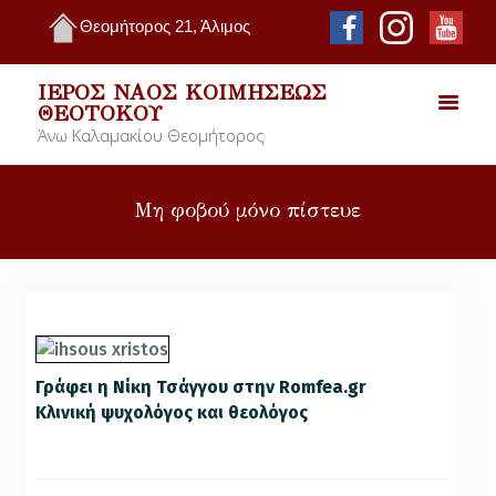
Θεομήτορος 21, Άλιμος
ΙΕΡΌΣ ΝΑΌΣ ΚΟΙΜΉΣΕΩΣ
ΘΕΟΤΌΚΟΥ
Άνω Καλαμακίου Θεομήτορος
Μη φοβού μόνο πίστευε
Γράφει η Νίκη Τσάγγου στην Romfea.gr
Κλινική ψυχολόγος και θεολόγος