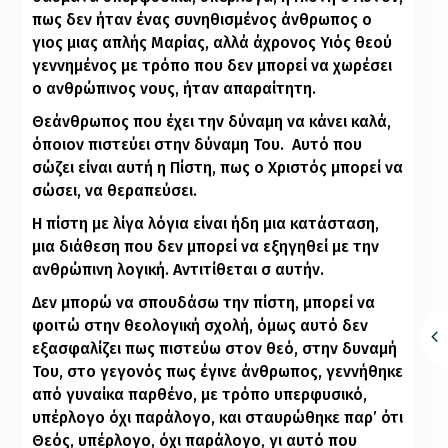
πως δεν ήταν ένας συνηθισμένος άνθρωπος ο
γιος μιας απλής Μαρίας, αλλά άχρονος Υιός θεού
γεννημένος με τρόπο που δεν μπορεί να χωρέσει
ο ανθρώπινος νους, ήταν απαραίτητη.
Θεάνθρωπος που έχει την δύναμη να κάνει καλά,
όποιον πιστεύει στην δύναμη Του.
Αυτό που
σώζει είναι αυτή η Πίστη, πως ο Χριστός μπορεί να
σώσει, να θεραπεύσει.
Η πίστη με λίγα λόγια είναι ήδη μια κατάσταση,
μια διάθεση που δεν μπορεί να εξηγηθεί με την
ανθρώπινη λογική. Αντιτίθεται σ αυτήν.
Δεν μπορώ να σπουδάσω την πίστη, μπορεί να
φοιτώ στην θεολογική σχολή, όμως αυτό δεν
εξασφαλίζει πως πιστεύω στον θεό, στην δυναμή
Του, στο γεγονός πως έγινε άνθρωπος, γεννήθηκε
από γυναίκα παρθένο, με τρόπο υπερφυσικό,
υπέρλογο όχι παράλογο, και σταυρώθηκε παρ’ ότι
Θεός, υπέρλογο, όχι παράλογο, γι αυτό που