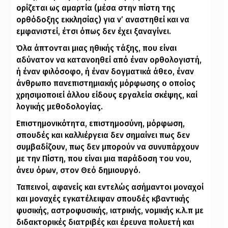
ορίζεται ως αμαρτία (μέσα στην πίστη της
ορθόδοξης εκκλησίας) για ν’ αναστηθεί και να
εμφανιστεί, έτσι όπως δεν έχει ξαναγίνει.
Όλα άπτονται μιας ηθικής τάξης, που είναι
αδύνατον να κατανοηθεί από έναν ορθολογιστή,
ή έναν φιλόσοφο, ή έναν δογματικά άθεο, έναν
άνθρωπο πανεπιστημιακής μόρφωσης ο οποίος
χρησιμοποιεί άλλου είδους εργαλεία σκέψης, καί
λογικής μεθοδολογίας.
Επιστημονικότητα, επιστημοσύνη, μόρφωση,
σπουδές και καλλιέργεια δεν σημαίνει πως δεν
συμβαδίζουν, πως δεν μπορούν να συνυπάρχουν
με την Πίστη, που είναι μια παράδοση του νου,
άνευ όρων, στον Θεό δημιουργό.
Ταπεινοί, αφανείς και εντελώς ασήμαντοι μοναχοί
και μοναχές εγκατέλειψαν σπουδές κβαντικής
φυσικής, αστροφυσικής, ιατρικής, νομικής κ.λ.π με
διδακτορικές διατριβές και έρευνα πολυετή και