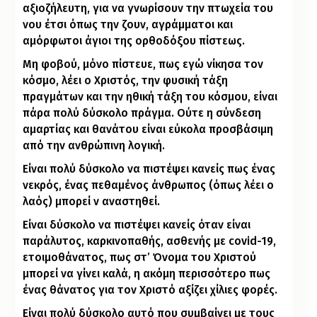
αξιοζήλευτη, για να γνωρίσουν την πτωχεία του
νου έτσι όπως την ζουν, αγράμματοι και
αμόρφωτοι άγιοι της ορθοδόξου πίστεως.
Μη φοβού, μόνο πίστευε, πως εγώ νίκησα τον
κόσμο, λέει ο Χριστός, την φυσική τάξη
πραγμάτων και την ηθική τάξη του κόσμου, είναι
πάρα πολύ δύσκολο πράγμα. Ούτε η σύνδεση
αμαρτίας και θανάτου είναι εύκολα προσβάσιμη
από την ανθρώπινη λογική.
Είναι πολύ δύσκολο να πιστέψει κανείς πως ένας
νεκρός, ένας πεθαμένος άνθρωπος
(όπως λέει ο
λαός) μπορεί ν αναστηθεί.
Είναι δύσκολο να πιστέψει κανείς όταν είναι
παράλυτος, καρκινοπαθής, ασθενής με covid-19,
ετοιμοθάνατος, πως στ’ Όνομα του Χριστού
μπορεί να γίνει καλά, η ακόμη περισσότερο πως
ένας θάνατος για τον Χριστό αξίζει χίλιες φορές.
Είναι πολύ δύσκολο αυτό που συμβαίνει με τους