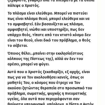
ξεχωριστά, γνωρίζει όλα τα πνεύματα με τα οποία
πάλεψε ο Χριστός.
Το πλάσμα είναι ελεύθερο. Μπορεί να πιστεύει
πως είναι πλάσμα θεού, μπορεί ελεύθερα και να
το αμφισβητεί. Εάν βασανίζεται ως πλάσμα,
αμφισβητεί, νιώθει και υποστηρίζει, πως δεν
υπάρχει θεός, τίποτε από τον κτιστό κόσμο δεν
είναι του θεού, είναι δικό του πρόβλημα, ο θεός
το σέβεται.
Όποιος θέλει…μπαίνει στην εκκλησία(στους
κόλπους της Πίστεως της), αλλά αν δεν του
αρέσει, μπορεί να φύγει.
Αυτό που ο Χριστός ξεκαθαρίζει, εξ αρχής, είναι
πως για να Τον ακολουθήσει κανείς, όπως οι
μαθητές Του, ο κόσμος που έτρεχε να Τον
ακούσει ζητώντας θεραπεία στο προσωπικό του
πρόβλημα, σωματικής, ψυχικής η πνευματικής
υγείας, όλα αυτά που περιγράφονται σαν
θαύματα υπερφυσικά, υπέρλογα, η Πίστη σ Αυτόν,