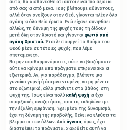
αυτό, θα αισθάνεσθε ότι αυτοί είναι πιο άξιοι κι
από σας κι από μένα. Τους βλέπουμε αδύνατους,
αλλά όταν ανοίξουν στον Θεό, γίνονται πλέον όλο
αγάπη κι όλο θείο έρωτα. Ενώ είχανε συνηθίσει
αλλιώς, τη δύναμη της ψυχής τους τη δίδουν
μετά όλη στον Χριστό και γίνονται
φωτιά από
αγάπη Χριστού
. Έτσι λειτουργεί το θαύμα του
Θεού μέσα σε τέτοιες ψυχές, που λέμε
«πεταμένες».
Να μην αποθαρρυνόμαστε, ούτε να βιαζόμαστε,
ούτε να κρίνομε από πράγματα επιφανειακά κι
εξωτερικά. Αν, για παράδειγμα, βλέπετε μια
γυναίκα γυμνή ή άσεμνα ντυμένη, να μη μένετε
στο εξωτερικό, αλλά μπαίνετε στο βάθος, στη
ψυχή της. Ίσως είναι πολύ
καλή ψυχή
κι έχει
υπαρξιακές αναζητήσεις, που τις εκδηλώνει με
την έξαλλη εμφάνιση. Έχει μέσα της δυναμισμό,
έχει τη δύναμη της προβολής, θέλει να ελκύσει τα
βλέμματα των άλλων. Από
άγνοια
, όμως, έχει
διαστρέψει τα πράγματα. Σκεφθείτε αυτή να