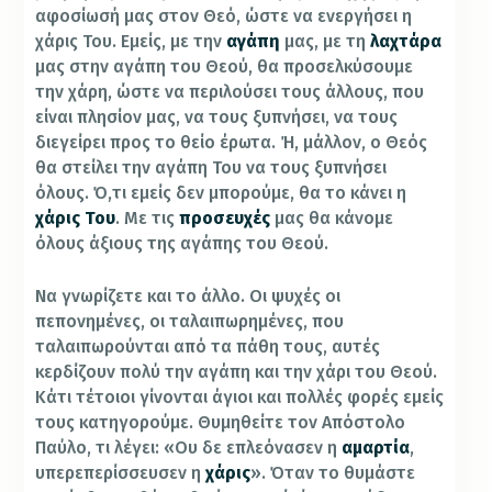
αφοσίωσή μας στον Θεό, ώστε να ενεργήσει η
χάρις Του. Εμείς, με την
αγάπη
μας, με τη
λαχτάρα
μας στην αγάπη του Θεού, θα προσελκύσουμε
την χάρη, ώστε να περιλούσει τους άλλους, που
είναι πλησίον μας, να τους ξυπνήσει, να τους
διεγείρει προς το θείο έρωτα. Ή, μάλλον, ο Θεός
θα στείλει την αγάπη Του να τους ξυπνήσει
όλους. Ό,τι εμείς δεν μπορούμε, θα το κάνει η
χάρις Του
. Με τις
προσευχές
μας θα κάνομε
όλους άξιους της αγάπης του Θεού.
Να γνωρίζετε και το άλλο. Οι ψυχές οι
πεπονημένες, οι ταλαιπωρημένες, που
ταλαιπωρούνται από τα πάθη τους, αυτές
κερδίζουν πολύ την αγάπη και την χάρι του Θεού.
Κάτι τέτοιοι γίνονται άγιοι και πολλές φορές εμείς
τους κατηγορούμε. Θυμηθείτε τον Απόστολο
Παύλο, τι λέγει: «Ου δε επλεόνασεν η
αμαρτία
,
υπερεπερίσσευσεν η
χάρις
». Όταν το θυμάστε