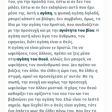
του, για την πρόοδό του, έστω κι αν δεν του
μιλάει, έστω κι αν δεν εκδηλώνει αυτό που έχει
μέσα της. Αυτή η
αγάπη
, η φυσική αγάπη δηλαδή,
μπορεί κάποτε να βλάψει, δεν συμβαίνει, όμως, το
ίδιο με την αγάπη του Χριστού, που συνδυάζεται
με την προσευχή και με την
αγιότητα του βίου
. Η
αγάπη αυτή κάνει άγιο τον άνθρωπο, τον
ειρηνεύει, διότι αγάπη είναι ο Θεός.
Η αγάπη να είναι μόνον εν Χριστώ. Για να
ωφελήσεις τους άλλους, πρέπει να ζεις μέσα
στην
αγάπη του Θεού
, αλλιώς δεν μπορείς να
ωφελήσεις τον συνάνθρωπό σου. Δεν πρέπει να
βιάζεις τον άλλο. Θα έλθει η ώρα του, θα έλθει η
στιγμή, αρκεί να προσεύχεσαι γι’ αυτόν. Με τη
σιωπή, την ανοχή και κυρίως την προσευχή
ωφελούμε τον άλλον μυστικά. Η χάρις του Θεού
καθαρίζει τον ορίζοντα του νου του και τον
βεβαιώνει για την αγάπη Του. Εδώ είναι το λεπτό
σημείο. Άμα δεχθεί ότι ο Θεός είναι αγάπη, τότε
ένα άπλετο φως θα έλθει πάνω του, που δεν το