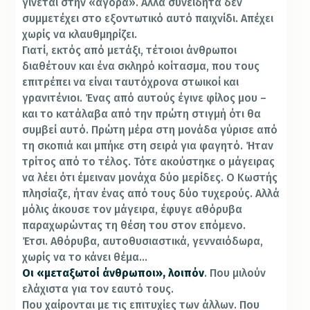
γίνεται στην «αγορά». Αλλά συνειδητά δεν
συμμετέχει στο εξοντωτικό αυτό παιχνίδι. Απέχει
χωρίς να κλαυθμηρίζει.
Γιατί, εκτός από μετάξι, τέτοιοι άνθρωποι
διαθέτουν και ένα σκληρό κοίτασμα, που τους
επιτρέπει να είναι ταυτόχρονα στωικοί και
γρανιτένιοι. Ένας από αυτούς έγινε φίλος μου –
και το κατάλαβα από την πρώτη στιγμή ότι θα
συμβεί αυτό. Πρώτη μέρα στη μονάδα γύρισε από
τη σκοπιά και μπήκε στη σειρά για φαγητό. Ήταν
τρίτος από το τέλος. Τότε ακούστηκε ο μάγειρας
να λέει ότι έμειναν μονάχα δύο μερίδες. Ο Κωστής
πλησίαζε, ήταν ένας από τους δύο τυχερούς. Αλλά
μόλις άκουσε τον μάγειρα, έφυγε αθόρυβα
παραχωρώντας τη θέση του στον επόμενο.
Έτσι. Αθόρυβα, αυτοθυσιαστικά, γενναιόδωρα,
χωρίς να το κάνει θέμα…
Οι «μεταξωτοί άνθρωποι», λοιπόν
. Που μιλούν
ελάχιστα για τον εαυτό τους.
Που χαίρονται με τις επιτυχίες των άλλων. Που