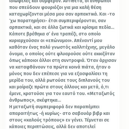
ιδιωφελές και συμφέρον. Αντίθετα, οι άνθρωποι
που σπεύδουν φουριόζοι για μια καλή θέση
καταχωρίζονται μέσα μου σαν αρπακτικά. Και -το
‘χω παρατηρήσει- έτσι συμπεριφέρονται, σαν
αρπακτικά, και σε άλλα ζωτικά και κρίσιμα πεδία…
Κάποτε βρέθηκα σ’ ένα τραπέζι, στο οποίο
κυριαρχούσαν οι «επώνυμοι». Απέναντί μου
καθόταν ένας πολύ γνωστός καλλιτέχνης, μεγάλο
όνομα, ο οποίος ούτε φλυαρούσε ούτε ακκιζόταν
όπως κάποιοι άλλοι στη συντροφιά. Όταν άρχισαν
να καταφθάνουν τα πρώτα κοινά πιάτα, ήταν ο
μόνος που δεν επέπεσε για να εξασφαλίσει τη
μερίδα του, αλλά ρωτούσε τους διπλανούς του
και μοίραζε πρώτα στους άλλους και μετά, ό,τι
έμενε, κρατούσε για τον εαυτό του. «Μεταξωτός
άνθρωπος», σκέφτηκα…
Η μεταξωτή συμπεριφορά δεν παραπέμπει
απαραιτήτως -ή κυρίως- στο σαβουάρ βιβρ και
στους «καλούς τρόπους» εν γένει. Τέμνεται σε
κάποιες περιπτώσεις, αλλά δεν αποτελεί