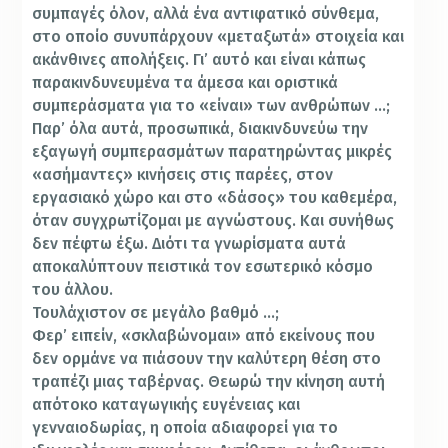
συμπαγές όλον, αλλά ένα αντιφατικό σύνθεμα,
στο οποίο συνυπάρχουν «μεταξωτά» στοιχεία και
ακάνθινες απολήξεις. Γι’ αυτό και είναι κάπως
παρακινδυνευμένα τα άμεσα και οριστικά
συμπεράσματα για το «είναι» των ανθρώπων …;
Παρ’ όλα αυτά, προσωπικά, διακινδυνεύω την
εξαγωγή συμπερασμάτων παρατηρώντας μικρές
«ασήμαντες» κινήσεις στις παρέες, στον
εργασιακό χώρο και στο «δάσος» του καθεμέρα,
όταν συγχρωτίζομαι με αγνώστους. Και συνήθως
δεν πέφτω έξω. Διότι τα γνωρίσματα αυτά
αποκαλύπτουν πειστικά τον εσωτερικό κόσμο
του άλλου.
Τουλάχιστον σε μεγάλο βαθμό …;
Φερ’ ειπείν, «σκλαβώνομαι» από εκείνους που
δεν ορμάνε να πιάσουν την καλύτερη θέση στο
τραπέζι μιας ταβέρνας. Θεωρώ την κίνηση αυτή
απότοκο καταγωγικής ευγένειας και
γενναιοδωρίας, η οποία αδιαφορεί για το