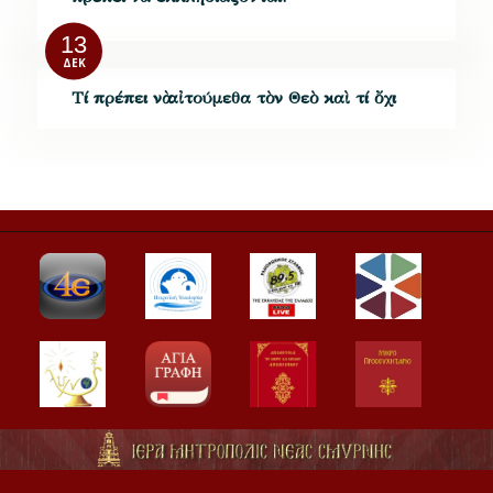
13
ΔΕΚ
Τί πρέπει νὰ αἰτούμεθα τὸν Θεὸ καὶ τί ὄχι