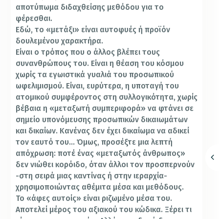
αποτύπωμα διδαχθείσης μεθόδου για το
φέρεσθαι.
Εδώ, το «μετάξι» είναι αυτοφυές ή προϊόν
δουλεμένου χαρακτήρα.
Είναι ο τρόπος που ο άλλος βλέπει τους
συνανθρώπους του. Είναι η θέαση του κόσμου
χωρίς τα εγωιστικά γυαλιά του προσωπικού
ωφελιμισμού. Είναι, ευρύτερα, η υποταγή του
ατομικού συμφέροντος στη συλλογικότητα, χωρίς
βέβαια η «μεταξωτή συμπεριφορά» να φτάνει σε
σημείο υπονόμευσης προσωπικών δικαιωμάτων
και δικαίων. Κανένας δεν έχει δικαίωμα να αδικεί
τον εαυτό του… Όμως, προσέξτε μια λεπτή
απόχρωση: ποτέ ένας «μεταξωτός άνθρωπος»
δεν νιώθει κορόιδο, όταν άλλοι τον προσπερνούν
-στη σειρά μιας καντίνας ή στην ιεραρχία-
χρησιμοποιώντας αθέμιτα μέσα και μεθόδους.
Το «άφες αυτοίς» είναι ριζωμένο μέσα του.
Αποτελεί μέρος του αξιακού του κώδικα. Ξέρει τι