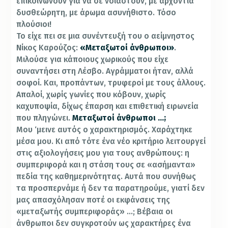
επικοινωνούν για να σε νοιαστούν, με αρχοντιά
δυσθεώρητη, με άρωμα ασυνήθιστο. Τόσο
πλούσιοι!
Το είχε πει σε μια συνέντευξή του ο αείμνηστος
Νίκος Καρούζος:
«Μεταξωτοί άνθρωποι»
.
Μιλούσε για κάποιους χωρικούς που είχε
συναντήσει στη Λέσβο. Αγράμματοι ήταν, αλλά
σοφοί. Και, προπάντων, τρυφεροί με τους άλλους.
Απαλοί, χωρίς γωνίες που κόβουν, χωρίς
καχυποψία, δίχως έπαρση και επιθετική ειρωνεία
που πληγώνει.
Μεταξωτοί άνθρωποι …;
Μου ‘μεινε αυτός ο χαρακτηρισμός. Χαράχτηκε
μέσα μου. Κι από τότε ένα νέο κριτήριο λειτουργεί
στις αξιολογήσεις μου για τους ανθρώπους: η
συμπεριφορά και η στάση τους σε «ασήμαντα»
πεδία της καθημερινότητας. Αυτά που συνήθως
τα προσπερνάμε ή δεν τα παρατηρούμε, γιατί δεν
μας απασχόλησαν ποτέ οι εκφάνσεις της
«μεταξωτής συμπεριφοράς» …; Βέβαια οι
άνθρωποι δεν συγκροτούν ως χαρακτήρες ένα