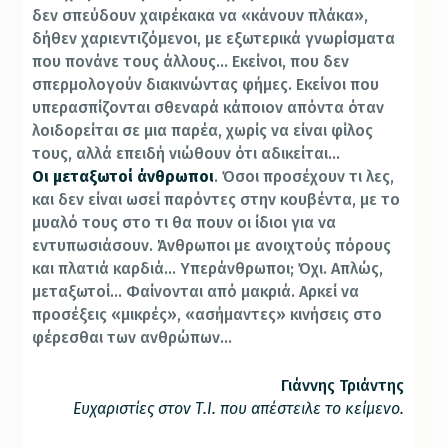
δεν σπεύδουν χαιρέκακα να «κάνουν πλάκα»,
δήθεν χαριεντιζόμενοι, με εξωτερικά γνωρίσματα
που πονάνε τους άλλους… Εκείνοι, που δεν
σπερμολογούν διακινώντας φήμες. Εκείνοι που
υπερασπίζονται σθεναρά κάποιον απόντα όταν
λοιδορείται σε μια παρέα, χωρίς να είναι φίλος
τους, αλλά επειδή νιώθουν ότι αδικείται…
Οι μεταξωτοί άνθρωποι
. Όσοι προσέχουν τι λες,
και δεν είναι ωσεί παρόντες στην κουβέντα, με το
μυαλό τους στο τι θα πουν οι ίδιοι για να
εντυπωσιάσουν. Άνθρωποι με ανοιχτούς πόρους
και πλατιά καρδιά… Υπεράνθρωποι; Όχι. Απλώς,
μεταξωτοί… Φαίνονται από μακριά. Αρκεί να
προσέξεις «μικρές», «ασήμαντες» κινήσεις στο
φέρεσθαι των ανθρώπων…
Γιάννης Τριάντης
Ευχαριστίες στον Τ.Ι. που απέστειλε το κείμενο.