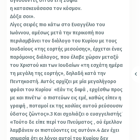
αγνοούντες ότι σύ εί η Σοφία
η κατασκευάσασα τον κόσμον.
Δόξα σοι».
Λίγες σειρές πιο κάτω στο Ευαγγέλιο του
Ιωάννου, αμέσως μετά την περικοπή που
περιλαμβάνει τον διάλογο του Κυρίου με τους
Ιουδαίους «της εορτής μεσούσης», έρχεται ένας
παρόμοιος διάλογος, που έλαβε χώραν μεταξύ
του Χριστού και των Ιουδαίων «τη εσχάτη ημέρα
τη μεγάλη της εορτής», δηλαδή κατά την
Πεντηκοστή. Αυτός αρχίζει με μία μεγαλήγορο
φράσι του Κυρίου˙ «Εάν τις διψά , ερχέσθω προς
με και πινέτω˙ ο πιστεύων εις εμέ, καθώς είπεν η
γραφή , ποταμοί εκ της κοιλίας αυτού ρεύσουσιν
ύδατος ζώντος».3 Και σχολιάζει ο ευαγγελιστής˙
«Τούτο δε είπε περί του Πνεύματος , ού έμελλον
λαμβάνειν οι πιστεύοντες εις αυτόν».4 Δεν έχει
σημασία ότι οι λόγοι αυτοί του Κυρίου δεν