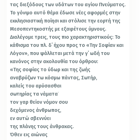
τας διεξόδους των υδάτων του αγίου Πνεύματος.
Το γόνιμο αυτό θέμα έδωσε νέες αφορμές στην
εκκλησιαστική ποίησι και στόλισε την εορτή της
Μεσοπεντηκοστής με εξαιρέτους ύμνους.
Διαλέγομε τρεις, τους πιο χαρακτηριστικούς: Το
κάθισμα του πλ. δ΄ ήχου προς το «Την Σοφίαν και
Λόγον», που ψάλλεται μετά την γ΄ ωδή του
κανόνος στην ακολουθία του όρθρου:
«Της σοφίας το ύδωρ και της ζωής
αναβρύζων τω κόσμω πάντας, Σωτήρ,
καλείς του αρύσασθαι
σωτηρίας τα νάματα˙
τον γαρ θείον νόμον σου
δεχόμενος άνθρωπος,
εν αυτώ σβεννύει
της πλάνης τους άνθρακας.
Όθεν εις αιώνας