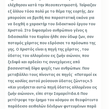
ελέχθησαν κατά την Μεσοπεντηκοστή. Ταίριαζαν
εξ άλλου τόσο πολύ με το θέμα της εορτής. Δεν
μπορούσε να βρεθή πιο παραστατική εικόνα για
να δειχθή ο χαρακτήρ του διδακτικού έργου του
Χριστού. Στο διψασμένο ανθρώπινο γένος η
διδασκαλία του Κυρίου ήλθε σαν ύδωρ ζων, σαν
ποταμός χάριτος που εδρόσισε το πρόσωπο της
γης. Ο Χριστός είναι η πηγή της χάριτος , του
ύδατος του αλλομένου εις ζωήν αιώνιον, που
ξεδιψά και αρδεύει τις συνεχόμενες από
βασανιστική δίψα ψυχές των ανθρώπων. Που
μεταβάλλει τους πίνοντας σε πηγές˙ «Ποταμοί εκ
της κοιλίας αυτού ρεύσουσι ύδατος ζώντος».5
«Και γενήσεται αυτώ πηγή ύδατος αλλομένου εις
ζωήν αιώνιον», είπε στην Σαμαρείτιδα.6 Που
μετέτρεψε την έρημο του κόσμου σε θεοφύτευτο
παράδεισο αειθαλών δένδρων φυτευμένων παρά