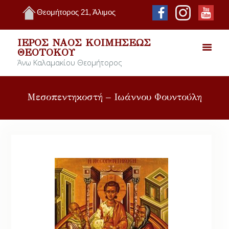
Θεομήτορος 21, Άλιμος
ΙΕΡΌΣ ΝΑΌΣ ΚΟΙΜΉΣΕΩΣ
ΘΕΟΤΌΚΟΥ
Άνω Καλαμακίου Θεομήτορος
Μεσοπεντηκοστή – Ιωάννου Φουντούλη