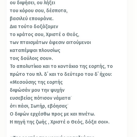
ου διψήσει, ου λήξει
του κόρου σου, δέσποτα,
βασιλεύ επουράνιε.
Δια τούτο δοξάζομεν
το κράτος σου, Χριστέ ο Θεός,
των πταισμάτων άφεσιν αιτούμενοι
καταπέμψαι πλουσίως
τοις δούλοις σου».
Το απολυτίκιο και το κοντάκιο της εορτής, το
πρώτο του πλ. δ΄ και το δεύτερο του δ΄ ήχου:
«Μεσούσης της εορτής
διψώσάν μου την ψυχήν
ευσεβείας πότισον νάματα˙
ότι πάσι, Σωτήρ, εβόησας˙
Ο διψών ερχέσθω προς με και πινέτω.
Η πηγή της ζωής , Χριστέ ο Θεός, δόξα σοι».