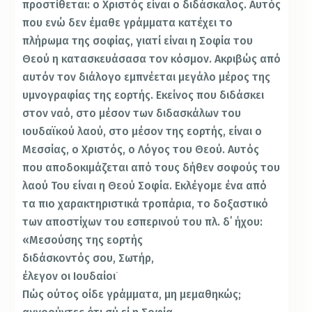
προστίθεται: ο Χριστός είναι ο διδάσκαλος. Αυτός
που ενώ δεν έμαθε γράμματα κατέχει το
πλήρωμα της σοφίας, γιατί είναι η Σοφία του
Θεού η κατασκευάσασα τον κόσμον. Ακριβώς από
αυτόν τον διάλογο εμπνέεται μεγάλο μέρος της
υμνογραφίας της εορτής. Εκείνος που διδάσκει
στον ναό, στο μέσον των διδασκάλων του
ιουδαϊκού λαού, στο μέσον της εορτής, είναι ο
Μεσσίας, ο Χριστός, ο Λόγος του Θεού. Αυτός
που αποδοκιμάζεται από τους δήθεν σοφούς του
λαού Του είναι η Θεού Σοφία. Εκλέγομε ένα από
τα πιο χαρακτηριστικά τροπάρια, το δοξαστικό
των αποστίχων του εσπερινού του πλ. δ΄ ήχου:
«Μεσούσης της εορτής
διδάσκοντός σου, Σωτήρ,
έλεγον οι Ιουδαίοι˙
Πώς ούτος οίδε γράμματα, μη μεμαθηκώς;