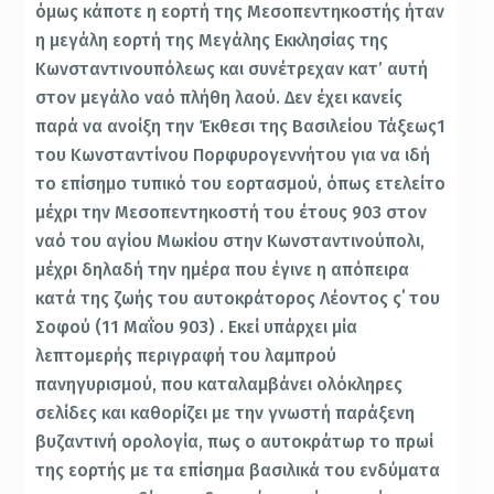
όμως κάποτε η εορτή της Μεσοπεντηκοστής ήταν
η μεγάλη εορτή της Μεγάλης Εκκλησίας της
Κωνσταντινουπόλεως και συνέτρεχαν κατ’ αυτή
στον μεγάλο ναό πλήθη λαού. Δεν έχει κανείς
παρά να ανοίξη την Έκθεσι της Βασιλείου Τάξεως1
του Κωνσταντίνου Πορφυρογεννήτου για να ιδή
το επίσημο τυπικό του εορτασμού, όπως ετελείτο
μέχρι την Μεσοπεντηκοστή του έτους 903 στον
ναό του αγίου Μωκίου στην Κωνσταντινούπολι,
μέχρι δηλαδή την ημέρα που έγινε η απόπειρα
κατά της ζωής του αυτοκράτορος Λέοντος ς΄ του
Σοφού (11 Μαΐου 903) . Εκεί υπάρχει μία
λεπτομερής περιγραφή του λαμπρού
πανηγυρισμού, που καταλαμβάνει ολόκληρες
σελίδες και καθορίζει με την γνωστή παράξενη
βυζαντινή ορολογία, πως ο αυτοκράτωρ το πρωί
της εορτής με τα επίσημα βασιλικά του ενδύματα