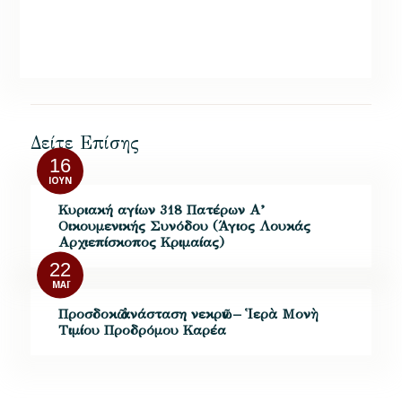
Δείτε Επίσης
16
ΙΟΎΝ
Κυριακή αγίων 318 Πατέρων Α’
Οικουμενικής Συνόδου (Άγιος Λουκάς
Αρχιεπίσκοπος Κριμαίας)
22
ΜΆΙ
Προσδοκῶ ἀνάσταση νεκρῶν – Ἱερὰ Μονὴ
Τιμίου Προδρόμου Καρέα