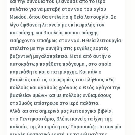
και την συνοδία του ξεκινούσε από το ιερό
παλάτιο για να μεταβή στον ναό του αγίου
Μωκίου, όπου θα ετελείτο η θεία λειτουργία. Σε
λίγο έφθανε η λιτανεία με επί κεφαλής τον
πατριάρχη, και βασιλεύς και πατριάρχης
εισήρχοντο επισήμως στον ναό. Η θεία λειτουργία
ετελείτο με την συνήθη στις μεγάλες εορτές
βυζαντινή μεγαλοπρέπεια. Μετά από αυτήν ο
αυτοκράτωρ παρέθετε πρόγευμα , στο οποίο
παρεκάθητο και ο πατριάρχης. Και πάλι ο
βασιλεύς υπό τις επευφημίες του πλήθους «Εις
πολλούς και αγαθούς χρόνους ο Θεός αγάγοι την
βασιλείαν υμών» και με πολλούς ενδιαμέσους
σταθμούς επέστρεφε στο ιερό παλάτιο.
Αλλά και στα σημερινά μας λειτουργικά βιβλία,
στο Πεντηκοστάριο, βλέπει κανείς τα ίχνη της
παλαιάς της λαμπρότητος. Παρουσιάζεται σαν μία
μεγάλη δεσποτική εορτή, με τα εκλεκτά της