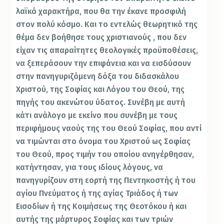
λαϊκό χαρακτήρα, που θα την έκανε προσφιλή
στον πολύ κόσμο. Και το εντελώς θεωρητικό της
θέμα δεν βοήθησε τους χριστιανούς , που δεν
είχαν τις απαραίτητες θεολογικές προϋποθέσεις,
να ξεπεράσουν την επιφάνεια και να εισδύσουν
στην πανηγυριζόμενη δόξα του διδασκάλου
Χριστού, της Σοφίας και Λόγου του Θεού, της
πηγής του ακενώτου ύδατος. Συνέβη με αυτή
κάτι ανάλογο με εκείνο που συνέβη με τους
περιφήμους ναούς της του Θεού Σοφίας, που αντί
να τιμώνται στο όνομα του Χριστού ως Σοφίας
του Θεού, προς τιμήν του οποίου ανηγέρθησαν,
κατήντησαν, για τους ιδίους λόγους, να
πανηγυρίζουν στη εορτή της Πεντηκοστής ή του
αγίου Πνεύματος ή της αγίας Τριάδος ή των
Εισοδίων ή της Κοιμήσεως της Θεοτόκου ή και
αυτής της μάρτυρος Σοφίας και των τριών