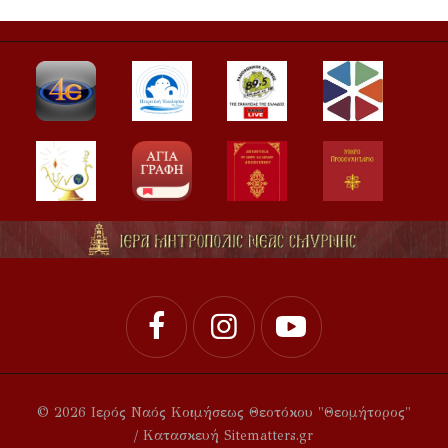
© 2026 Ιερός Ναός Κοιμήσεως Θεοτόκου "Θεομήτορος"
/ Κατασκευή Sitematters.gr