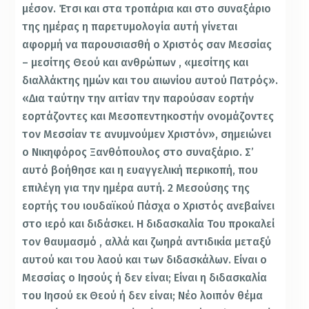
μέσον. Έτσι και στα τροπάρια και στο συναξάριο
της ημέρας η παρετυμολογία αυτή γίνεται
αφορμή να παρουσιασθή ο Χριστός σαν Μεσσίας
– μεσίτης Θεού και ανθρώπων , «μεσίτης και
διαλλάκτης ημών και του αιωνίου αυτού Πατρός».
«Δια ταύτην την αιτίαν την παρούσαν εορτήν
εορτάζοντες και Μεσοπεντηκοστήν ονομάζοντες
τον Μεσσίαν τε ανυμνούμεν Χριστόν», σημειώνει
ο Νικηφόρος Ξανθόπουλος στο συναξάριο. Σ’
αυτό βοήθησε και η ευαγγελική περικοπή, που
επιλέγη για την ημέρα αυτή. 2 Μεσούσης της
εορτής του ιουδαϊκού Πάσχα ο Χριστός ανεβαίνει
στο ιερό και διδάσκει. Η διδασκαλία Του προκαλεί
τον θαυμασμό , αλλά και ζωηρά αντιδικία μεταξύ
αυτού και του λαού και των διδασκάλων. Είναι ο
Μεσσίας ο Ιησούς ή δεν είναι; Είναι η διδασκαλία
του Ιησού εκ Θεού ή δεν είναι; Νέο λοιπόν θέμα