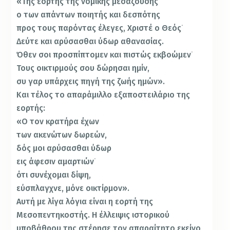
«Της εορτής της νομικής μεσαζούσης
ο των απάντων ποιητής και δεσπότης
προς τους παρόντας έλεγες, Χριστέ ο Θεός˙
Δεύτε και αρύσασθαι ύδωρ αθανασίας.
Όθεν σοι προσπίπτομεν και πιστώς εκβοώμεν˙
Τους οικτιρμούς σου δώρησαι ημίν,
συ γαρ υπάρχεις πηγή της ζωής ημών».
Και τέλος το απαράμιλλο εξαποστειλάριο της
εορτής:
«Ο τον κρατήρα έχων
των ακενώτων δωρεών,
δός μοι αρύσασθαι ύδωρ
εις άφεσιν αμαρτιών˙
ότι συνέχομαι δίψη,
εύσπλαγχνε, μόνε οικτίρμον».
Αυτή με λίγα λόγια είναι η εορτή της
Μεσοπεντηκοστής. Η έλλειψις ιστορικού
υποβάθρου της στέρησε τον απαραίτητο εκείνο