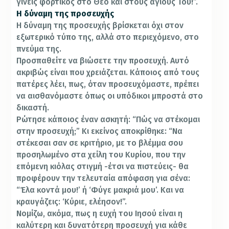
γίνεις φορτικός στο Θεό και στους άγιους Του!”.
Η δύναμη της προσευχής
Η δύναμη της προσευχής βρίσκεται όχι στον
εξωτερικό τύπο της, αλλά στο περιεχόμενο, στο
πνεύμα της.
Προσπαθείτε να βιώσετε την προσευχή. Αυτό
ακριβώς είναι που χρειάζεται. Κάποιος από τους
πατέρες λέει, πως, όταν προσευχόμαστε, πρέπει
να αισθανόμαστε όπως οι υπόδικοι μπροστά στο
δικαστή.
Ρώτησε κάποιος έναν ασκητή: “Πώς να στέκομαι
στην προσευχή;” Κι εκείνος αποκρίθηκε: “Να
στέκεσαι σαν σε κριτήριο, με το βλέμμα σου
προσηλωμένο στα χείλη του Κυρίου, που την
επόμενη κιόλας στιγμή -έτσι να πιστεύεις- θα
προφέρουν την τελευταία απόφαση για σένα:
“Έλα κοντά μου!’ ή ‘Φύγε μακριά μου’. Και να
κραυγάζεις: ‘Κύριε, ελέησον!”.
Νομίζω, ακόμα, πως η ευχή του Ιησού είναι η
καλύτερη και δυνατότερη προσευχή για κάθε