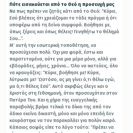
Πότε εισακούεται από το Θεό η προσευχή μας
Να πως πρέπει να ζητάς κάτι από το Θεό: “Κύριε,
Εσύ βλέπεις ότι χρειάζομαι το τάδε πράγμα ή ότι
υποφέρω από τη δείνα συμφορά. Βοήθησε με,
όπως ξέρεις και όπως θέλεις! Γενηθήτω το θέλημά
Σου…”.
Μ’ αυτή την εσωτερική τοποθέτηση, να
προσεύχεσαι πολύ. Όχι μια φορά, έστω και
παρατεταμένα, ούτε για μια μέρα μόνο, αλλά για
εβδομάδες, μήνες, χρόνια… Όλο να ικετεύεις, όλο
να κραυγάζεις: “Κύριε, βοήθησε με! Κύριε,
λύτρωσε με! ‘Ωστόσο, ας μη γίνει ό,τι θέλω εγώ,
μα ό,τι θέλεις Εσύ”. Αυτό ακριβώς έλεγε και ο
Χριστός στη Γεθσημανή, όταν προσευχόταν στον
Πατέρα Του. Και η χήρα της ευαγγελικής
παραβολής βρήκε τελικά το δίκιο της από τον
άδικο εκείνο δικαστή, μόνο και μόνο επειδή δεν
κουράστηκε να τον παρακαλάει για πολύν καιρό.
Κάποιος σοφός είπε το λόγο τούτο: “Πρέπει να