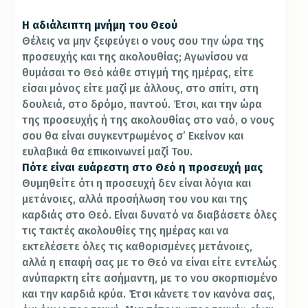
Η αδιάλειπτη μνήμη του Θεού
Θέλεις να μην ξεφεύγει ο νους σου την ώρα της
προσευχής και της ακολουθίας; Αγωνίσου να
θυμάσαι το Θεό κάθε στιγμή της ημέρας, είτε
είσαι μόνος είτε μαζί με άλλους, στο σπίτι, στη
δουλειά, στο δρόμο, παντού. Έτσι, και την ώρα
της προσευχής ή της ακολουθίας στο ναό, ο νους
σου θα είναι συγκεντρωμένος σ’ Εκείνον και
ευλαβικά θα επικοινωνεί μαζί Του.
Πότε είναι ευάρεστη στο Θεό η προσευχή μας
Θυμηθείτε ότι η προσευχή δεν είναι λόγια και
μετάνοιες, αλλά προσήλωση του νου και της
καρδιάς στο Θεό. Είναι δυνατό να διαβάσετε όλες
τις τακτές ακολουθίες της ημέρας και να
εκτελέσετε όλες τις καθορισμένες μετάνοιες,
αλλά η επαφή σας με το Θεό να είναι είτε εντελώς
ανύπαρκτη είτε ασήμαντη, με το νου σκορπισμένο
και την καρδιά κρύα. Έτσι κάνετε τον κανόνα σας,