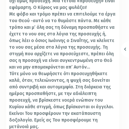
όχι όμως προσευχή. Μια τέτοια «προσευχή» είναι
εφάμαρτη. Ο Κύριος να μας φυλάξει!
Με φόβο και τρόμο πρέπει να επιτελούμε τα έργα
του Θεού -αυτό να το θυμάστε πάντα. Με κάθε
τρόπο και μ’ όλη σας τη δύναμη προσπαθήστε να
έχετε το νου σας στα λόγια της προσευχής ή,
όπως λέει ο όσιος Ιωάννης ο Σιναΐτης, να κλείνετε
το νου σας μέσα στα λόγια της προσευχής. Τη
στιγμή που αρχίζετε να προσεύχεστε, πρέπει όλη
σας η προσοχή να είναι συγκεντρωμένη στο Θεό
και να μην απομακρύνεται απ’ Αυτόν…
Τότε μόνο να θεωρήσετε ότι προσευχηθήκατε
καλά, όταν, τελειώνοντας, η ψυχή σας δονείται
από συντριβή και αυτομεμψία. Στη διάρκεια της
ημέρας προσπαθήστε, με την αδιάλειπτη
προσευχή, να βρίσκεστε νοερά ενώπιον του
Κυρίου κάθε στιγμή, όπως βρίσκονται οι άγγελοι.
Εκείνοι Του προσφέρουν την ακατάπαυστη
δοξολογία. Εμείς ας Του προσφέρουμε τη
μετάνοιά μας.