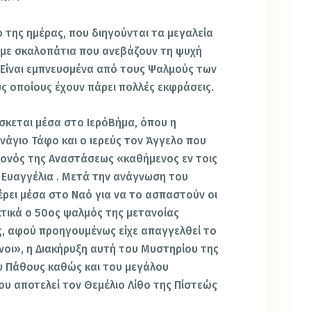
 της ημέρας, που διηγούνται τα μεγαλεία
ν με σκαλοπάτια που ανεβάζουν τη ψυχή
 Είναι εμπνευσμένα από τους Ψαλμούς των
ς οποίους έχουν πάρει πολλές εκφράσεις.
κεται μέσα στο ΙερόΒήμα, όπου η
νάγιο Τάφο και ο ιερεύς τον Άγγελο που
γονός της Αναστάσεως «καθήμενος εν τοις
ά Ευαγγέλια . Μετά την ανάγνωση του
έρει μέσα στο Ναό για να το ασπαστούν οι
κτικά ο 50ος ψαλμός της μετανοίας
ς, αφού προηγουμένως είχε απαγγελθεί το
οι», η Διακήρυξη αυτή του Μυστηρίου της
υ Πάθους καθώς και του μεγάλου
υ αποτελεί τον Θεμέλιο Λίθο της Πίστεώς