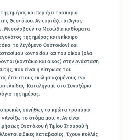
της ημέρας και περιέχει τροπάρια
 της Θεοτόκου. Αν εορτάζεται Άγιος
ίου. Μεσολαβούν τα Μεσώδια καθίσματα
εγονότος της ημέρας και επίκαιρο
όκο, το λεγόμενο Θεοτοκίον) και
τασίμου κοντακίου και του οίκου (όλα
ονται (κοντάκιο και οίκος) στην Ανάσταση
 αυτής, που είναι η Λύτρωση του
ας έτσι στους εκκλησιαζομένους ένα
αι ελπίδας. Καταλήγομε στο Συναξάριο
όγιο της ημέρας.
λοπρεπώς συνήθως τα πρώτα τροπάρια
 «Ανοίξω το στόμα μου..». Αν είναι
ιμήσεως Θεοτόκου ή Τιμίου Σταυρού ή
λονται ειδικές Καταβασίες. Έχουν πολλές