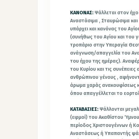
ΚΑΝΟΝΑΣ:
Ψάλλεται στον ήχο 
Αναστάσιμα , Σταυρώσιμα και
υπάρχει και κανόνας του Αγ
(συνήθως του Αγίου και του γ
τροπάριο στην Υπεραγία Θεοτ
ανάγνωση/απαγγελία του Ανασ
του ήχου της ημέρας). Αναφέρ
του Κυρίου και τις συνέπειες
ανθρώπινου γένους , αφήνοντ
άρωμα χαράς ανακουφίσεως κ
όπου απαγγέλλεται το εορτολ
ΚΑΤΑΒΑΣΙΕΣ:
Ψάλλονται μεγα
(ειρμοί) του Ακαθίστου Ύμνου
περίοδος Χριστουγέννων ή Κο
Αναστάσεως ή Υπαπαντής ψάλ