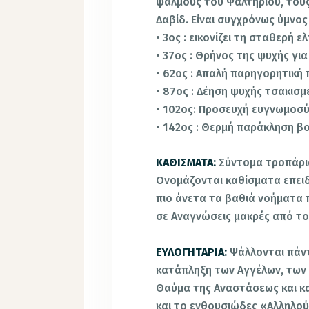
ψαλμούς του Ψαλτηρίου, του
Δαβίδ. Είναι συγχρόνως ύμνος
• 3ος : εικονίζει τη σταθερή 
• 37ος : Θρήνος της ψυχής γι
• 62ος : Απαλή παρηγορητική
• 87ος : Δέηση ψυχής τσακισμ
• 102ος: Προσευχή ευγνωμοσύν
• 142ος : Θερμή παράκληση βο
ΚΑΘΙΣΜΑΤΑ:
Σύντομα τροπάρι
Ονομάζονται καθίσματα επειδ
πιο άνετα τα βαθιά νοήματα 
σε Αναγνώσεις μακρές από το
ΕΥΛΟΓΗΤΑΡΙΑ:
Ψάλλονται πάντ
κατάπληξη των Αγγέλων, των
Θαύμα της Αναστάσεως και κα
και το ενθουσιώδες «Αλληλού