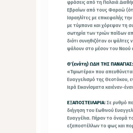
φράσεις από τη Παλαιά Διαθή
Εβραίων από τους Φαραώ (ότ
Ισραηλίτες με επικεφαλής τ
με τύμπανα και χόρεψαν τη σ
σωτηρία των τριών παίδων απ
διότι συνηθιζόταν οι ψάλτες 
ψάλουν στο μέσον του Ναού α
Θ΄ (ενάτη) ΩΔΗ ΤΗΣ ΠΑΝΑΓΙΑΣ
«Τιμιωτέρα» που απευθύνεται
Ευαγγελισμό της Θεοτόκου, εν
Ιερά Εικονίσματα καιέναν-ένα
ΕΞΑΠΟΣΤΕΙΛΑΡΙΑ:
Σε ρυθμό πε
διήγηση του Εωθινού Ευαγγελί
Ευαγγέλια. Πήραν το όνομά 
εξαποστέλλων το φως και πορ