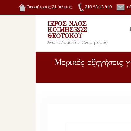
Θεομήτορος 21, Άλιμος
210 98 13 910
in
ΙΕΡΌΣ ΝΑΌΣ
ΚΟΙΜΉΣΕΩΣ
ΘΕΟΤΌΚΟΥ
Άνω Καλαμακίου Θεομήτορος
Μερικές εξηγήσεις γ