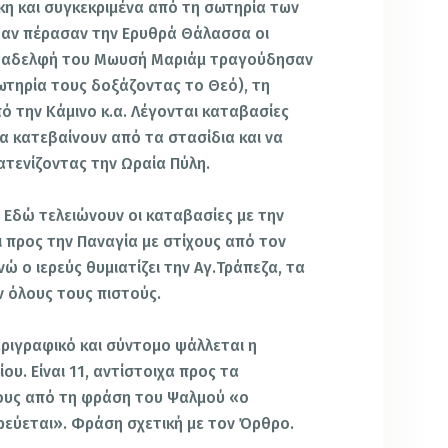
κη και συγκεκριμένα από τη σωτηρία των
αν πέρασαν την Ερυθρά Θάλασσα οι
ην αδελφή του Μωυσή Μαριάμ τραγούδησαν
ωτηρία τους δοξάζοντας το Θεό), τη
ό την Κάμινο κ.α. Λέγονται καταβασίες
να κατεβαίνουν από τα στασίδια και να
τενίζοντας την Ωραία Πύλη.
:
Εδώ τελειώνουν οι καταβασίες με την
 προς την Παναγία με στίχους από τον
ώ ο ιερεύς θυμιατίζει την Αγ.Τράπεζα, τα
ν όλους τους πιστούς.
ριγραφικό και σύντομο ψάλλεται η
ου. Είναι 11, αντίστοιχα προς τα
τους από τη φράση του Ψαλμού «ο
εύεται». Φράση σχετική με τον Όρθρο.