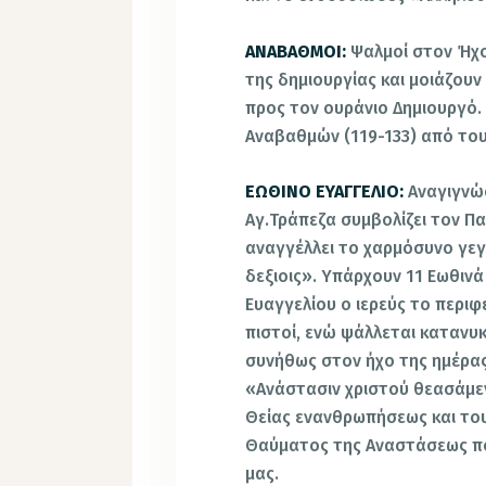
ΑΝΑΒΑΘΜΟΙ:
Ψαλμοί στον Ήχο
της δημιουργίας και μοιάζου
προς τον ουράνιο Δημιουργό.
Αναβαθμών (119-133) από του
ΕΩΘΙΝΟ ΕΥΑΓΓΕΛΙΟ:
Αναγιγνώσ
Αγ.Τράπεζα συμβολίζει τον Πα
αναγγέλλει το χαρμόσυνο γε
δεξιοις». Υπάρχουν 11 Εωθιν
Ευαγγελίου ο ιερεύς το περιφ
πιστοί, ενώ ψάλλεται κατανυ
συνήθως στον ήχο της ημέρα
«Ανάστασιν χριστού θεασάμεν
Θείας ενανθρωπήσεως και το
Θαύματος της Αναστάσεως πο
μας.