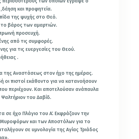
ς περισσότερους των οποίων έγραψε ο
 ,δέηση και προφητεία.
ελπίδα της ψυχής στο Θεό.
α το βάρος των αμαρτιών.
 πρωινή προσευχή.
ένης από τις συμφορές.
ης για τις ευεργεσίες του Θεού.
ήθειας .
α της Αναστάσεως στον ήχο της ημέρας.
ή οι πιστοί εκάθοντο για να κατανοήσουν
που περιέχουν. Και αποτελούσαν ανάπαυλα
 Ψαλτήριον του Δαβίδ.
α σε ήχο Πλάγιο του Α΄. Εκφράζουν την
 Μυροφόρων και των Αποστόλων για το
ταλήγουν σε υμνολογία της Αγίας Τριάδος
ια».