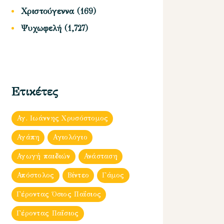
Χριστούγεννα
(169)
Ψυχωφελή
(1,727)
Ετικέτες
Αγ. Ιωάννης Χρυσόστομος
Αγάπη
Αγιολόγιο
Αγωγή παιδιών
Ανάσταση
Απόστολος
Βίντεο
Γάμος
Γέροντας Όσιος Παΐσιος
Γέροντας Παΐσιος