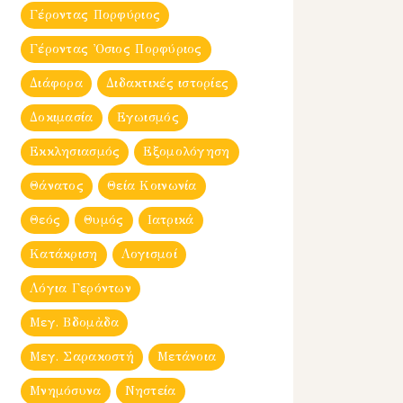
Γέροντας Πορφύριος
Γέροντας Ὀσιος Πορφύριος
Διάφορα
Διδακτικές ιστορίες
Δοκιμασία
Εγωισμός
Εκκλησιασμός
Εξομολόγηση
Θάνατος
Θεία Κοινωνία
Θεός
Θυμός
Ιατρικά
Κατάκριση
Λογισμοί
Λόγια Γερόντων
Μεγ. Βδομἀδα
Μεγ. Σαρακοστή
Μετάνοια
Μνημόσυνα
Νηστεία