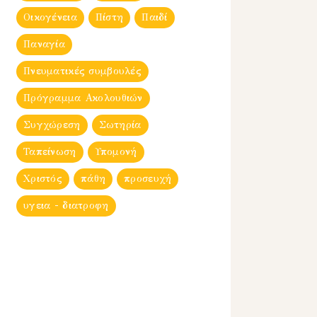
Οικογένεια
Πίστη
Παιδί
Παναγία
Πνευματικές συμβουλές
Πρόγραμμα Ακολουθιών
Συγχώρεση
Σωτηρία
Ταπείνωση
Υπομονή
Χριστός
πάθη
προσευχή
υγεια - διατροφη