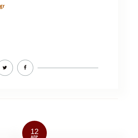
.gr
12
ΑΠΡ