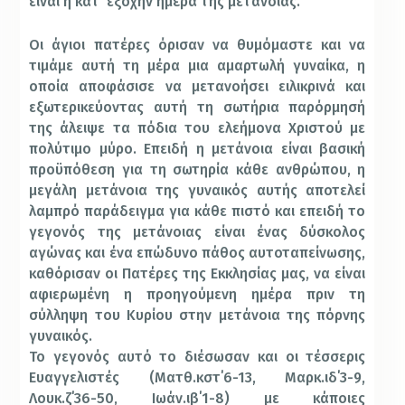
είναι η κατ’ εξοχήν ημέρα της μετάνοιας.
Οι άγιοι πατέρες όρισαν να θυμόμαστε και να
τιμάμε αυτή τη μέρα μια αμαρτωλή γυναίκα, η
οποία αποφάσισε να μετανοήσει ειλικρινά και
εξωτερικεύοντας αυτή τη σωτήρια παρόρμησή
της άλειψε τα πόδια του ελεήμονα Χριστού με
πολύτιμο μύρο. Επειδή η μετάνοια είναι βασική
προϋπόθεση για τη σωτηρία κάθε ανθρώπου, η
μεγάλη μετάνοια της γυναικός αυτής αποτελεί
λαμπρό παράδειγμα για κάθε πιστό και επειδή το
γεγονός της μετάνοιας είναι ένας δύσκολος
αγώνας και ένα επώδυνο πάθος αυτοταπείνωσης,
καθόρισαν οι Πατέρες της Εκκλησίας μας, να είναι
αφιερωμένη η προηγούμενη ημέρα πριν τη
σύλληψη του Κυρίου στην μετάνοια της πόρνης
γυναικός.
Το γεγονός αυτό το διέσωσαν και οι τέσσερις
Ευαγγελιστές (Ματθ.κστ΄6-13, Μαρκ.ιδ΄3-9,
Λουκ.ζ΄36-50, Ιωάν.ιβ΄1-8) με κάποιες