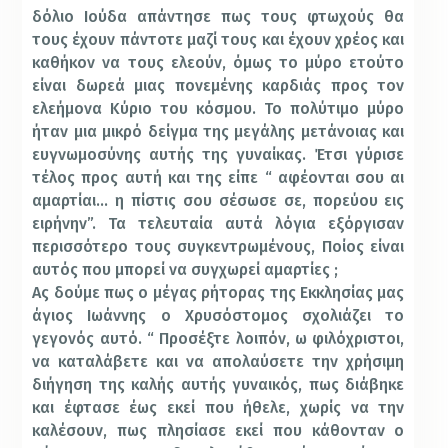
δόλιο Ιούδα απάντησε πως τους φτωχούς θα
τους έχουν πάντοτε μαζί τους και έχουν χρέος και
καθήκον να τους ελεούν, όμως το μύρο ετούτο
είναι δωρεά μιας πονεμένης καρδιάς προς τον
ελεήμονα Κύριο του κόσμου. Το πολύτιμο μύρο
ήταν μια μικρό δείγμα της μεγάλης μετάνοιας και
ευγνωμοσύνης αυτής της γυναίκας. Έτσι γύρισε
τέλος προς αυτή και της είπε “ αφέονται σου αι
αμαρτίαι… η πίστις σου σέσωσε σε, πορεύου εις
ειρήνην”. Τα τελευταία αυτά λόγια εξόργισαν
περισσότερο τους συγκεντρωμένους, Ποίος είναι
αυτός που μπορεί να συγχωρεί αμαρτίες ;
Ας δούμε πως ο μέγας ρήτορας της Εκκλησίας μας
άγιος Ιωάννης ο Χρυσόστομος σχολιάζει το
γεγονός αυτό. “ Προσέξτε λοιπόν, ω φιλόχριστοι,
να καταλάβετε και να απολαύσετε την χρήσιμη
διήγηση της καλής αυτής γυναικός, πως διάβηκε
και έφτασε έως εκεί που ήθελε, χωρίς να την
καλέσουν, πως πλησίασε εκεί που κάθονταν ο