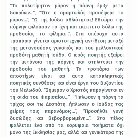
“Το πολυτίμητον μύρον η πόρνη έμιξε μετά
δακρύων…”, “Ότε η αμαρτωλός προσέφερε το
μύρον…”, “Ω της Ιούδα αθλιότητος! Εθεώρει την
πόρνην φιλούσαν τα ίχνη και εκέπτετο δόλω της
προδοσίας το φίλημα…”. Στα υπέροχα αυτά
τροπάρια γίνεται αριστοτεχνική αντίθεση μεταξύ
της μετανοούσας γυναικός και του μελλοντικού
προδότη μαθητή Ιούδα. Ο ιερός ποιητής εξαίρει
την μετάνοια της πόρνης και στηλιτεύει την
προδοσία του μαθητή. Τα τροπάρια των
αποστίχων είναι και αυτά καταπληκτικές
ποιητικές συνθέσεις και είναι έργα του Βυζαντίου
του Μελωδού. “Σήμερον ο Χριστός παραγίνεται εν
τη οικία του Φαρισαίου…”, “Ήπλωσεν η πόρνη τα
τρίχας σοι τω Δεσπότη, ήπλωσεν ο Ιούδας τας
χείρας τοις παρανόμοις…”, “Προσήλθε γυνή
δυσώδης και βεβορβορωμένη…”. Στο τέλος
ψάλλεται ένα από τα κορυφαία ποιήματα όχι
μόνο της Εκκλησίας μας, αλλά και γενικότερα της