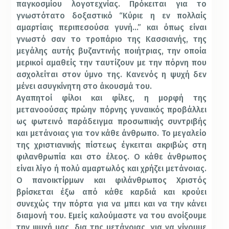
παγκοσμίου λογοτεχνίας. Πρόκειται για το
γνωστότατο δοξαστικό “Κύριε η εν πολλαίς
αμαρτίαις περιπεσούσα γυνή…” και όπως είναι
γνωστό σαν το τροπάριο της Κασσιανής, της
μεγάλης αυτής βυζαντινής ποιήτριας, την οποία
μερικοί αμαθείς την ταυτίζουν με την πόρνη που
ασχολείται στον ύμνο της. Κανενός η ψυχή δεν
μένει ασυγκίνητη στο άκουσμά του.
Αγαπητοί φίλοι και φίλες, η μορφή της
μετανοούσας πρώην πόρνης γυναικός προβάλλει
ως φωτεινό παράδειγμα προσωπικής συντριβής
και μετάνοιας για τον κάθε άνθρωπο. Το μεγαλείο
της χριστιανικής πίστεως έγκειται ακριβώς στη
φιλανθρωπία και στο έλεος. Ο κάθε άνθρωπος
είναι λίγο ή πολύ αμαρτωλός και χρήζει μετάνοιας.
Ο πανοικτίρμων και φιλάνθρωπος Χριστός
βρίσκεται έξω από κάθε καρδιά και κρούει
συνεχώς την πόρτα για να μπει και να την κάνει
διαμονή του. Εμείς καλούμαστε να του ανοίξουμε
την ψυχή μας, δια της μετάνοιας, για να γίνουμε