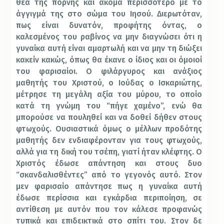
θέα της πόρνης και ακόμα περισσότερο με το
άγγιγμά της στο σώμα του Ιησού. Διερωτόταν,
πως είναι δυνατόν, προφήτης όντας, ο
καλεσμένος του ραβίνος να μην διαγνώσει ότι η
γυναίκα αυτή είναι αμαρτωλή και να μην τη διώξει
κακείν κακώς, όπως θα έκανε ο ίδιος και οι όμοιοί
του φαρισαίοι. Ο φιλάργυρος και ανάξιος
μαθητής του Χριστού, ο Ιούδας ο Ισκαριώτης,
μέτρησε τη μεγάλη αξία του μύρου, το οποίο
κατά τη γνώμη του “πήγε χαμένο”, ενώ θα
μπορούσε να πουληθεί και να δοθεί δήθεν στους
φτωχούς. Ουσιαστικά όμως ο μέλλων προδότης
μαθητής δεν ενδιαφέρονταν για τους φτωχούς,
αλλά για τη δική του τσέπη, γιατί ήταν κλέφτης. Ο
Χριστός έδωσε απάντηση και στους δυο
“σκανδαλισθέντες” από το γεγονός αυτό. Στον
μεν φαρισαίο απάντησε πως η γυναίκα αυτή
έδωσε περίσσια και εγκάρδια περιποίηση, σε
αντίθεση με αυτόν που τον κάλεσε προφανώς
τυπικά και επιδεικτικά στο σπίτι του. Στον δε