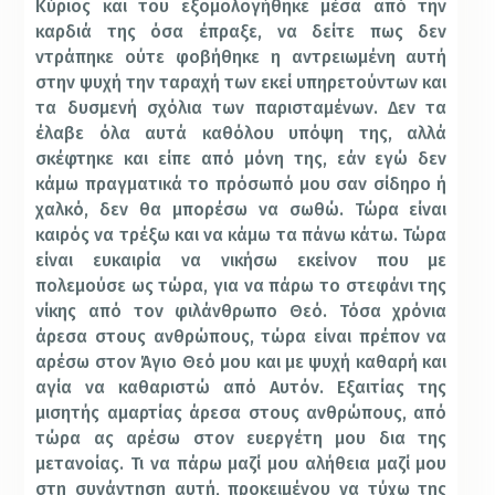
Κύριος και του εξομολογήθηκε μέσα από την
καρδιά της όσα έπραξε, να δείτε πως δεν
ντράπηκε ούτε φοβήθηκε η αντρειωμένη αυτή
στην ψυχή την ταραχή των εκεί υπηρετούντων και
τα δυσμενή σχόλια των παρισταμένων. Δεν τα
έλαβε όλα αυτά καθόλου υπόψη της, αλλά
σκέφτηκε και είπε από μόνη της, εάν εγώ δεν
κάμω πραγματικά το πρόσωπό μου σαν σίδηρο ή
χαλκό, δεν θα μπορέσω να σωθώ. Τώρα είναι
καιρός να τρέξω και να κάμω τα πάνω κάτω. Τώρα
είναι ευκαιρία να νικήσω εκείνον που με
πολεμούσε ως τώρα, για να πάρω το στεφάνι της
νίκης από τον φιλάνθρωπο Θεό. Τόσα χρόνια
άρεσα στους ανθρώπους, τώρα είναι πρέπον να
αρέσω στον Άγιο Θεό μου και με ψυχή καθαρή και
αγία να καθαριστώ από Αυτόν. Εξαιτίας της
μισητής αμαρτίας άρεσα στους ανθρώπους, από
τώρα ας αρέσω στον ευεργέτη μου δια της
μετανοίας. Τι να πάρω μαζί μου αλήθεια μαζί μου
στη συνάντηση αυτή, προκειμένου να τύχω της