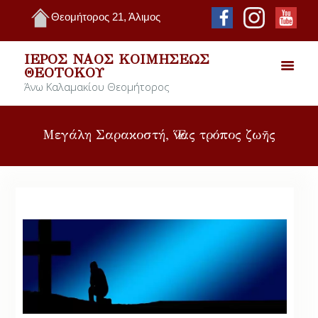
Θεομήτορος 21, Άλιμος
ΙΕΡΌΣ ΝΑΌΣ ΚΟΙΜΉΣΕΩΣ
ΘΕΟΤΌΚΟΥ
Άνω Καλαμακίου Θεομήτορος
Μεγάλη Σαρακοστή, Ἕνας τρόπος ζωῆς