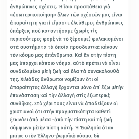
ἀνθρώπινες σχέσεις. Ἡ ἴδια προσπάθεια γιὰ
«ἐσωτερικοποίηση» ὅλων τῶν σχέσεών μας εἶναι
ἀπαραίτητη γιατὶ εἴμαστε ἐλεύθερες ἀνθρώπινες
ὑπάρξεις ποὺ καταντήσαμε (χωρὶς τὶς
περισσότερες φορὲς νὰ τὸ ξέρουμε) φυλακισμένοι
στὰ συστήματα τὰ ὁποῖα προοδευτικὰ κάνουν
τὸν κόσμο μας ἀπάνθρωπο. Καὶ ἂν στὴν πίστη
μας ὑπάρχει κάποιο νόημα, αὐτὸ πρέπει νὰ εἶναι
συνδεδεμένο μὲ τὴ ζωὴ καὶ ὅλα τὰ συνακόλουθά
της. Χιλιάδες ἄνθρωποι νομίζουν ὅτι οἱ
ἀπαραίτητες ἀλλαγὲς ἔρχονται μόνο ἀπ᾿ ἔξω μὲ τὴν
ἐπανάσταση καὶ τὴν ἀλλαγὴ στὶς ἐξωτερικὲς
συνθῆκες. Στὸ χέρι τους εἶναι νὰ ἀποδείξουν οἱ
χριστιανοὶ ὅτι στὴν πραγματικότητα καθετὶ
ξεκινάει ἀπὸ μέσα -ἀπὸ τὴν πίστη καὶ τὴ ζωὴ
σύμφωνα μὲ τὴν πίστη αὐτή. Ἡ Ἐκκλησία ὅταν
μπῆκε στὸν Ἑλληνο-ῥωμαϊκὸ κόσμο, δὲν