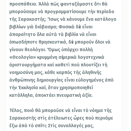
προσπάθεια. Ἀλλὰ πῶς φανταζόμαστε ὅτι θὰ
μπορούσαμε νὰ προγραμματίσουμε τὴν περίοδο
τῆς Σαρακοστῆς; Ἴσως νὰ κάνουμε ἕνα κατάλογο
βιβλίων γιὰ διάβασμα; Φυσικὰ δὲν εἶναι
ἀπαραίτητο ὅλα αὐτὰ τὰ βιβλία νὰ εἶναι
ὁπωσδήποτε θρησκευτικά, δὲν μποροῦν ὅλοι νὰ
γίνουν θεολόγοι. Ὅμως ὑπάρχει πολλὴ
«Θεολογία» κρυμμένη σὲ μερικὰ λογοτεχνικὰ
ἀριστουργήματα καὶ καθετὶ ποὺ πλουτίζει τὴ
νοημοσύνη μας, κάθε καρπὸς τῆς ἀληθινῆς
ἀνθρώπινης δημιουργίας εἶναι εὐλογημένος ἀπὸ
τὴν Ἐκκλησία καί, ὅταν χρησιμοποιηθεῖ
κατάλληλα, ἀποκτάει πνευματικὴ ἀξία.
Τέλος, ποιό θὰ μποροῦσε νὰ εἶναι τὸ νόημα τῆς
Σαρακοστῆς στὶς ἀτέλειωτες ὦρες ποὺ περνᾶμε
ἔξω ἀπὸ τὸ σπίτι; Στὶς συναλλαγές μας,