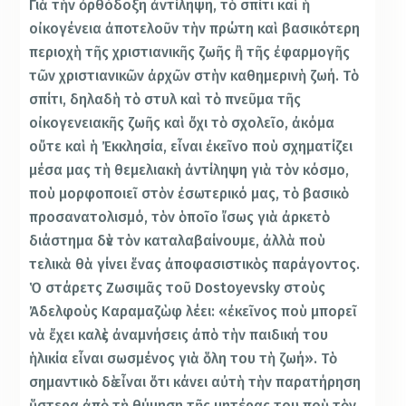
Γιὰ τὴν ὀρθόδοξη ἀντίληψη, τὸ σπίτι καὶ ἡ
οἰκογένεια ἀποτελοῦν τὴν πρώτη καὶ βασικότερη
περιοχὴ τῆς χριστιανικῆς ζωῆς ἢ τῆς ἐφαρμογῆς
τῶν χριστιανικῶν ἀρχῶν στὴν καθημερινὴ ζωή. Τὸ
σπίτι, δηλαδὴ τὸ στυλ καὶ τὸ πνεῦμα τῆς
οἰκογενειακῆς ζωῆς καὶ ὄχι τὸ σχολεῖο, ἀκόμα
οὔτε καὶ ἡ Ἐκκλησία, εἶναι ἐκεῖνο ποὺ σχηματίζει
μέσα μας τὴ θεμελιακὴ ἀντίληψη γιὰ τὸν κόσμο,
ποὺ μορφοποιεῖ στὸν ἐσωτερικό μας, τὸ βασικὸ
προσανατολισμό, τὸν ὁποῖο ἴσως γιὰ ἀρκετὸ
διάστημα δὲν τὸν καταλαβαίνουμε, ἀλλὰ ποὺ
τελικὰ θὰ γίνει ἕνας ἀποφασιστικὸς παράγοντος.
Ὁ στάρετς Ζωσιμᾶς τοῦ Dοstοyevsky στοὺς
Ἀδελφοὺς Καραμαζὼφ λέει: «ἐκεῖνος ποὺ μπορεῖ
νὰ ἔχει καλὲς ἀναμνήσεις ἀπὸ τὴν παιδική του
ἡλικία εἶναι σωσμένος γιὰ ὅλη του τὴ ζωή». Τὸ
σημαντικὸ δὲ εἶναι ὅτι κάνει αὐτὴ τὴν παρατήρηση
ὕστερα ἀπὸ τὴ θύμηση τῆς μητέρας του ποὺ τὸν