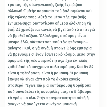
τρόπος τῆς οἰκογενειακῆς ζωῆς ἔχει ῥιζικὰ
ἀλλοιωθεῖ μὲ τὴν παρουσία τοῦ ῥαδιοφώνου καὶ
τῆς τηλεόρασης. Αὐτὰ τὰ μέσα τῆς «μαζικῆς
ἐνημέρωσης» διαποτίζουν σήμερα ὁλόκληρη τὴ
ζωή. Δὲν χρειάζεται κανεὶς νὰ βγεῖ ἀπὸ τὸ σπίτι γιὰ
νὰ βρεθεῖ «ἔξω». Ὁλόκληρος ὁ κόσμος εἶναι
μόνιμα ἐδῶ, σὲ ἀπόσταση ποὺ τὸν φτάνουμε…
ἀκίνητοι. Καί, σιγὰ σιγά, ἡ στοιχειώδης ἐμπειρία
νὰ βρεθοῦμε σ᾿ ἕναν ἐσωτερικὸ κόσμο, μέσα στὴν
ὀμορφιὰ τῆς «ἐσωτερικότητας» ἔχει ἐντελῶς
χαθεῖ ἀπὸ τὸ σύγχρονο πολιτισμό μας. Καὶ ἂν δὲν
εἶναι ἡ τηλεόραση, εἶναι ἡ μουσική. Ἡ μουσικὴ
ἔπαψε νὰ εἶναι κάτι ποὺ τὸ ἀκούει κανεὶς
σταθερά. Ἔγινε πιὰ μία «ὑπόκρουση θορύβου»
ποὺ συνοδεύει τὶς συνομιλίες μας, τὸ διάβασμα,
τὸ γράψιμο κλπ. Στὴν πραγματικότητα αὐτὴ ἡ
ἀνάγκη νὰ ἀκούγεται συνέχεια μουσικὴ