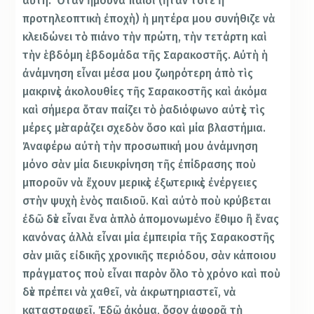
αὐτή. Ὅταν ἤμουνα παιδὶ (ἦταν τότε ἡ
προτηλεοπτικὴ ἐποχὴ) ἡ μητέρα μου συνήθιζε νὰ
κλειδώνει τὸ πιάνο τὴν πρώτη, τὴν τετάρτη καὶ
τὴν ἑβδόμη ἑβδομάδα τῆς Σαρακοστῆς. Αὐτὴ ἡ
ἀνάμνηση εἶναι μέσα μου ζωηρότερη ἀπὸ τὶς
μακρινὲς ἀκολουθίες τῆς Σαρακοστῆς καὶ ἀκόμα
καὶ σήμερα ὅταν παίζει τὸ ῥαδιόφωνο αὐτὲς τὶς
μέρες μὲ ταράζει σχεδὸν ὅσο καὶ μία βλαστήμια.
Ἀναφέρω αὐτὴ τὴν προσωπική μου ἀνάμνηση
μόνο σὰν μία διευκρίνηση τῆς ἐπίδρασης ποὺ
μποροῦν νὰ ἔχουν μερικὲς ἐξωτερικὲς ἐνέργειες
στὴν ψυχὴ ἑνὸς παιδιοῦ. Καὶ αὐτὸ ποὺ κρύβεται
ἐδῶ δὲν εἶναι ἕνα ἁπλὸ ἀπομονωμένο ἔθιμο ἢ ἕνας
κανόνας ἀλλὰ εἶναι μία ἐμπειρία τῆς Σαρακοστῆς
σὰν μιᾶς εἰδικῆς χρονικῆς περιόδου, σὰν κάποιου
πράγματος ποὺ εἶναι παρὸν ὅλο τὸ χρόνο καὶ ποὺ
δὲν πρέπει νὰ χαθεῖ, νὰ ἀκρωτηριαστεῖ, νὰ
καταστραφεῖ. Ἐδῶ ἀκόμα, ὅσον ἀφορᾶ τὴ