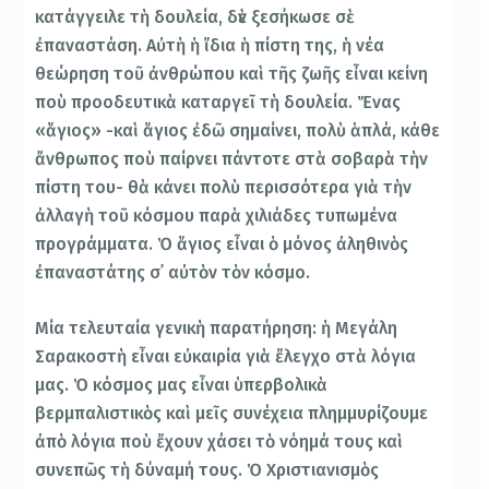
κατάγγειλε τὴ δουλεία, δὲν ξεσήκωσε σὲ
ἐπαναστάση. Αὐτὴ ἡ ἴδια ἡ πίστη της, ἡ νέα
θεώρηση τοῦ ἀνθρώπου καὶ τῆς ζωῆς εἶναι κείνη
ποὺ προοδευτικὰ καταργεῖ τὴ δουλεία. Ἕνας
«ἅγιος» -καὶ ἅγιος ἐδῶ σημαίνει, πολὺ ἁπλά, κάθε
ἄνθρωπος ποὺ παίρνει πάντοτε στὰ σοβαρὰ τὴν
πίστη του- θὰ κάνει πολὺ περισσότερα γιὰ τὴν
ἀλλαγὴ τοῦ κόσμου παρὰ χιλιάδες τυπωμένα
προγράμματα. Ὁ ἅγιος εἶναι ὁ μόνος ἀληθινὸς
ἐπαναστάτης σ᾿ αὐτὸν τὸν κόσμο.
Μία τελευταία γενικὴ παρατήρηση: ἡ Μεγάλη
Σαρακοστὴ εἶναι εὐκαιρία γιὰ ἔλεγχο στὰ λόγια
μας. Ὁ κόσμος μας εἶναι ὑπερβολικὰ
βερμπαλιστικὸς καὶ μεῖς συνέχεια πλημμυρίζουμε
ἀπὸ λόγια ποὺ ἔχουν χάσει τὸ νόημά τους καὶ
συνεπῶς τὴ δύναμή τους. Ὁ Χριστιανισμὸς