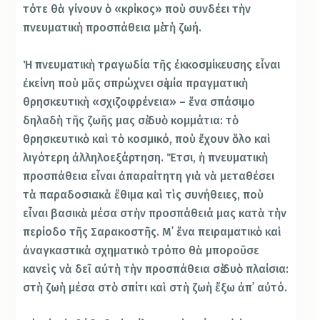
τότε θὰ γίνουν ὁ «κρίκος» ποὺ συνδέει τὴν
πνευματικὴ προσπάθεια μὲ τὴ ζωή.
Ἡ πνευματικὴ τραγωδία τῆς ἐκκοσμίκευσης εἶναι
ἐκείνη ποὺ μᾶς σπρώχνει σὲ μία πραγματικὴ
θρησκευτικὴ «σχιζοφρένεια» – ἕνα σπάσιμο
δηλαδὴ τῆς ζωῆς μας σὲ δυὸ κομμάτια: τὸ
θρησκευτικὸ καὶ τὸ κοσμικό, ποὺ ἔχουν ὅλο καὶ
λιγότερη ἀλληλοεξάρτηση. Ἔτσι, ἡ πνευματικὴ
προσπάθεια εἶναι ἀπαραίτητη γιὰ νὰ μεταθέσει
τὰ παραδοσιακὰ ἔθιμα καὶ τὶς συνήθειες, ποὺ
εἶναι βασικὰ μέσα στὴν προσπάθειά μας κατὰ τὴν
περίοδο τῆς Σαρακοστῆς. Μ᾿ ἕνα πειραματικὸ καὶ
ἀναγκαστικὰ σχηματικὸ τρόπο θὰ μποροῦσε
κανεὶς νὰ δεῖ αὐτὴ τὴν προσπάθεια σὲ δυὸ πλαίσια:
στὴ ζωὴ μέσα στὸ σπίτι καὶ στὴ ζωὴ ἔξω ἀπ᾿ αὐτό.