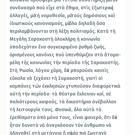
συνδυασμὸ ποὺ εἶχε στὰ ἔθιμα, στὶς ἐξωτερικὲς
ἀλλαγές, μὲ τὴ νομοθεσία, μὲ τοὺς δημόσιους καὶ
ἰδιωτικοὺς κανονισμούς, μὲ ὅλα δηλαδὴ ὅσα
περιλαμβάνονται στὴ λέξη πολιτισμός. Κατὰ τὴ
Μεγάλη Σαρακοστὴ ὁλοκλήρη ἡ κοινωνία
ὑποδεχόταν ἕνα συγκεκριμένο ῥυθμὸ ζωῆς,
ὁρισμένους κανόνες ποὺ ὑπενθύμιζαν στὰ ἄτομα-
μέλη τῆς κοινωνίας τὴν περίοδο τῆς Σαρακοστῆς.
Στὴ Ῥωσία, λόγου χάρη, δὲν μποροῦσε κανεὶς
εὔκολα νὰ ξεχάσει τὴ Σαρακοστή, γιατὶ οἱ
καμπάνες τῶν ἐκκλησιῶν χτυποῦσαν διαφορετικὰ
αὐτὴ τὴν περίοδο· τὰ θέατρα ἔκλειναν καί, σὲ
παλιότερους καιρούς, τὰ δικαστήρια ἀνέβαλλαν
τὴ λειτουργία τους. Φυσικά, ὅλα αὐτὰ τὰ
ἐρεθίσματα ἀπὸ μόνα τους, εἶναι φανερό, ὅτι δὲν
ἦταν δυνατὸ νὰ ἀναγκάσουν τὸν ἀνθρωπο νὰ
ὁδηγηθεῖ στὴ μετάνοια ἢ σὲ μία πιὸ ζωντανὴ