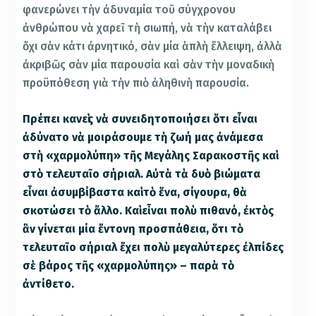
φανερώνει τὴν ἀδυναμία τοῦ σύγχρονου
ἀνθρώπου νὰ χαρεῖ τὴ σιωπή, νὰ τὴν καταλάβει
ὄχι σὰν κάτι ἀρνητικό, σὰν μία ἁπλὴ ἔλλειψη, ἀλλὰ
ἀκριβῶς σὰν μία παρουσία καὶ σὰν τὴν μοναδικὴ
προϋπόθεση γιὰ τὴν πιὸ ἀληθινὴ παρουσία.
Πρέπει κανεὶς νὰ συνειδητοποιήσει ὅτι εἶναι
ἀδύνατο νὰ μοιράσουμε τὴ ζωή μας ἀνάμεσα
στὴ «χαρμολύπη» τῆς Μεγάλης Σαρακοστῆς καὶ
στὸ τελευταῖο σήριαλ. Αὐτὰ τὰ δυὸ βιώματα
εἶναι ἀσυμβίβαστα καὶ τὸ ἕνα, σίγουρα, θὰ
σκοτώσει τὸ ἄλλο. Καὶ εἶναι πολὺ πιθανό, ἐκτὸς
ἂν γίνεται μία ἔντονη προσπάθεια, ὅτι τὸ
τελευταῖο σήριαλ ἔχει πολὺ μεγαλύτερες ἐλπίδες
σὲ βάρος τῆς «χαρμολύπης» – παρὰ τὸ
ἀντίθετο.