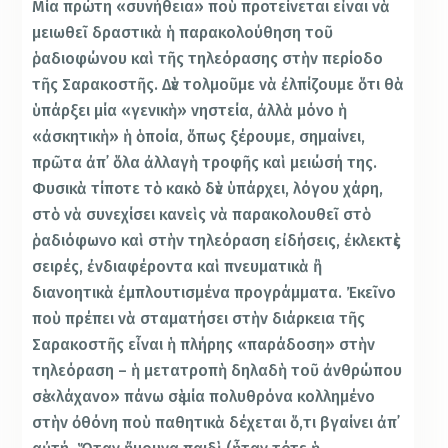
Μία πρώτη «συνήθεια» ποὺ προτείνεται εἶναι νὰ
μειωθεῖ δραστικὰ ἡ παρακολούθηση τοῦ
ῥαδιοφώνου καὶ τῆς τηλεόρασης στὴν περίοδο
τῆς Σαρακοστῆς. Δὲν τολμοῦμε νὰ ἐλπίζουμε ὅτι θὰ
ὑπάρξει μία «γενικὴ» νηστεία, ἀλλὰ μόνο ἡ
«ἀσκητικὴ» ἡ ὁποία, ὅπως ξέρουμε, σημαίνει,
πρῶτα ἀπ᾿ ὅλα ἀλλαγὴ τροφῆς καὶ μειώσή της.
Φυσικὰ τίποτε τὸ κακὸ δὲν ὑπάρχει, λόγου χάρη,
στὸ νὰ συνεχίσει κανεὶς νὰ παρακολουθεῖ στὸ
ῥαδιόφωνο καὶ στὴν τηλεόραση εἰδήσεις, ἐκλεκτὲς
σειρές, ἐνδιαφέροντα καὶ πνευματικὰ ἢ
διανοητικὰ ἐμπλουτισμένα προγράμματα. Ἐκεῖνο
ποὺ πρέπει νὰ σταματήσει στὴν διάρκεια τῆς
Σαρακοστῆς εἶναι ἡ πλήρης «παράδοση» στὴν
τηλεόραση – ἡ μετατροπὴ δηλαδὴ τοῦ ἀνθρώπου
σὲ «λάχανο» πάνω σὲ μία πολυθρόνα κολλημένο
στὴν ὀθόνη ποὺ παθητικὰ δέχεται ὅ,τι βγαίνει ἀπ᾿