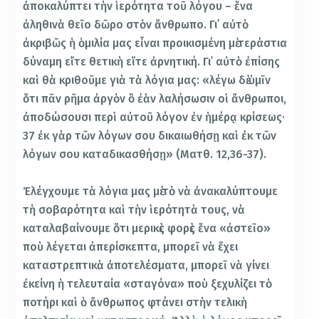
ἀποκαλύπτει τὴν ἱερότητα τοῦ λόγου – ἕνα
ἀληθινὰ θεῖο δῶρο στὸν ἄνθρωπο. Γι᾿ αὐτὸ
ἀκριβῶς ἡ ὁμιλία μας εἶναι προικισμένη μὲ τεράστια
δύναμη εἴτε θετικὴ εἴτε ἀρνητική. Γι᾿ αὐτὸ ἐπίσης
καὶ θὰ κριθοῦμε γιὰ τὰ λόγια μας: «λέγω δὲ ὑμῖν
ὅτι πᾶν ρῆμα ἀργὸν ὃ ἐὰν λαλήσωσιν οἱ ἄνθρωποι,
ἀποδώσουσι περὶ αὐτοῦ λόγον ἐν ἡμέρᾳ κρίσεως·
37 ἐκ γὰρ τῶν λόγων σου δικαιωθήσῃ καὶ ἐκ τῶν
λόγων σου καταδικασθήσῃ» (Ματθ. 12,36-37).
Ἐλέγχουμε τὰ λόγια μας μὲ τὸ νὰ ἀνακαλύπτουμε
τὴ σοβαρότητα καὶ τὴν ἱερότητὰ τους, νὰ
καταλαβαίνουμε ὅτι μερικὲς φορὲς ἕνα «ἀστεῖο»
ποὺ λέγεται ἀπερίσκεπτα, μπορεῖ νὰ ἔχει
καταστρεπτικὰ ἀποτελέσματα, μπορεῖ νὰ γίνει
ἐκείνη ἡ τελευταία «σταγόνα» ποὺ ξεχυλίζει τὸ
ποτήρι καὶ ὁ ἄνθρωπος φτάνει στὴν τελικὴ