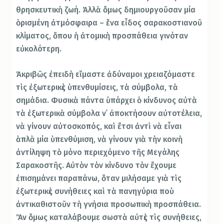
θρησκευτικὴ ζωή. Ἀλλὰ ὅμως δημιουργοῦσαν μία
ὁρισμένη ἀτμόσφαιρα – ἕνα εἶδος σαρακοστιανοῦ
κλίματος, ὅπου ἡ ἀτομικὴ προσπάθεια γινόταν
εὐκολότερη.
Ἀκριβῶς ἐπειδὴ εἴμαστε ἀδύναμοι χρειαζόμαστε
τὶς ἐξωτερικὲς ὑπενθυμίσεις, τὰ σύμβολα, τὰ
σημάδια. Φυσικὰ πάντα ὑπάρχει ὁ κίνδυνος αὐτὰ
τὰ ἐξωτερικὰ σύμβολα ν᾿ ἀποκτήσουν αὐτοτέλεια,
νὰ γίνουν αὐτοσκοπός, καὶ ἔτσι ἀντὶ νὰ εἶναι
ἁπλὰ μία ὑπενθύμιση, νὰ γίνουν γιὰ τὴν κοινὴ
ἀντίληψη τὸ μόνο περιεχόμενο τῆς Μεγάλης
Σαρακοστῆς. Αὐτὸν τὸν κίνδυνο τὸν ἔχουμε
ἐπισημάνει παραπάνω, ὅταν μιλήσαμε γιὰ τὶς
ἐξωτερικὲς συνήθειες καὶ τὰ πανηγύρια ποὺ
ἀντικαθιστοῦν τὴ γνήσια προσωπικὴ προσπάθεια.
Ἂν ὅμως καταλάβουμε σωστὰ αὐτὲς τὶς συνήθειες,