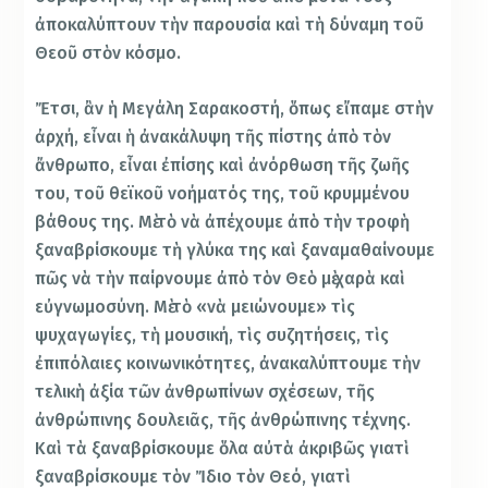
ἀποκαλύπτουν τὴν παρουσία καὶ τὴ δύναμη τοῦ
Θεοῦ στὸν κόσμο.
Ἔτσι, ἂν ἡ Μεγάλη Σαρακοστή, ὅπως εἴπαμε στὴν
ἀρχή, εἶναι ἡ ἀνακάλυψη τῆς πίστης ἀπὸ τὸν
ἄνθρωπο, εἶναι ἐπίσης καὶ ἀνόρθωση τῆς ζωῆς
του, τοῦ θεϊκοῦ νοήματός της, τοῦ κρυμμένου
βάθους της. Μὲ τὸ νὰ ἀπέχουμε ἀπὸ τὴν τροφὴ
ξαναβρίσκουμε τὴ γλύκα της καὶ ξαναμαθαίνουμε
πῶς νὰ τὴν παίρνουμε ἀπὸ τὸν Θεὸ μὲ χαρὰ καὶ
εὐγνωμοσύνη. Μὲ τὸ «νὰ μειώνουμε» τὶς
ψυχαγωγίες, τὴ μουσική, τὶς συζητήσεις, τὶς
ἐπιπόλαιες κοινωνικότητες, ἀνακαλύπτουμε τὴν
τελικὴ ἀξία τῶν ἀνθρωπίνων σχέσεων, τῆς
ἀνθρώπινης δουλειᾶς, τῆς ἀνθρώπινης τέχνης.
Καὶ τὰ ξαναβρίσκουμε ὅλα αὐτὰ ἀκριβῶς γιατὶ
ξαναβρίσκουμε τὸν Ἴδιο τὸν Θεό, γιατὶ