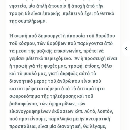
νηστεία, μία ἁπλὴ ἀπουσία ἢ ἀποχὴ ἀπὸ τὴν
τροφὴ δὲν εἶναι ἐπαρκής, πρέπει νὰ ἔχει τὸ θετικό
της συμπλήρωμα.
Ἡ σιωπὴ ποὺ δημιουργεῖ ἡ ἀπουσία τοῦ θορύβου
τοῦ κόσμου, τῶν θορύβων ποὺ παράγονται ἀπὸ
τὰ μέσα τῆς μαζικῆς ἐπικοινωνίας, πρέπει νὰ
γεμίσει μὲ θετικὸ περιεχόμενο. Ἂν ἡ προσευχὴ εἶναι
ἡ τροφὴ γιὰ τὶς ψυχές μας, τροφή, ἐπίσης, θέλει
καὶ τὸ μυαλό μας, γιατὶ ἀκριβῶς αὐτὸ τὸ
διανοητικὸ μέρος τοῦ ἀνθρώπου εἶναι ποὺ
καταστρέφεται σήμερα ἀπὸ τὸ ἀσταμάτητο
σφυροκόπημα τῆς τηλεόρασης καὶ τοῦ
ῥαδιοφώνου, τῶν ἐφημερίδων, τῶν
εἰκονογραφημένων ἐκδόσεων κλπ. Αὐτό, λοιπόν,
ποὺ προτείνουμε, παράλληλα μὲ τὴν πνευματικὴ
προσπάθεια, εἶναι μία διανοητική, θὰ λέγαμε,