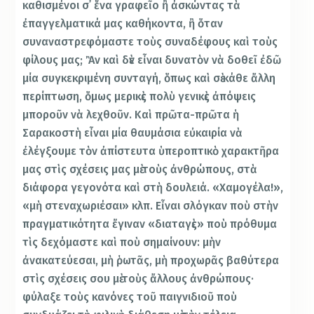
καθισμένοι σ᾿ ἕνα γραφεῖο ἢ ἀσκώντας τὰ
ἐπαγγελματικά μας καθήκοντα, ἢ ὅταν
συναναστρεφόμαστε τοὺς συναδέφους καὶ τοὺς
φίλους μας; Ἂν καὶ δὲν εἶναι δυνατὸν νὰ δοθεῖ ἐδῶ
μία συγκεκριμένη συνταγή, ὅπως καὶ σὲ κάθε ἄλλη
περίπτωση, ὅμως μερικὲς πολὺ γενικὲς ἀπόψεις
μποροῦν νὰ λεχθοῦν. Καὶ πρῶτα-πρῶτα ἡ
Σαρακοστὴ εἶναι μία θαυμάσια εὐκαιρία νὰ
ἐλέγξουμε τὸν ἀπίστευτα ὑπεροπτικὸ χαρακτῆρα
μας στὶς σχέσεις μας μὲ τοὺς ἀνθρώπους, στὰ
διάφορα γεγονότα καὶ στὴ δουλειά. «Χαμογέλα!»,
«μὴ στεναχωριέσαι» κλπ. Εἶναι σλόγκαν ποὺ στὴν
πραγματικότητα ἔγιναν «διαταγὲς» ποὺ πρόθυμα
τὶς δεχόμαστε καὶ ποὺ σημαίνουν: μὴν
ἀνακατεύεσαι, μὴ ῥωτᾶς, μὴ προχωρᾶς βαθύτερα
στὶς σχέσεις σου μὲ τοὺς ἄλλους ἀνθρώπους·
φύλαξε τοὺς κανόνες τοῦ παιγνιδιοῦ ποὺ