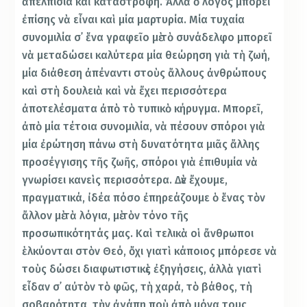
ἀπελπισία καὶ καταστροφή. Ἀλλὰ ὁ λόγος μπορεῖ
ἐπίσης νὰ εἶναι καὶ μία μαρτυρία. Μία τυχαία
συνομιλία σ᾿ ἕνα γραφεῖο μὲ τὸ συνάδελφο μπορεῖ
νὰ μεταδώσει καλύτερα μία θεώρηση γιὰ τὴ ζωή,
μία διάθεση ἀπέναντι στοὺς ἄλλους ἀνθρώπους
καὶ στὴ δουλειὰ καὶ νὰ ἔχει περισσότερα
ἀποτελέσματα ἀπὸ τὸ τυπικὸ κήρυγμα. Μπορεῖ,
ἀπὸ μία τέτοια συνομιλία, νὰ πέσουν σπόροι γιὰ
μία ἐρώτηση πάνω στὴ δυνατότητα μιᾶς ἄλλης
προσέγγισης τῆς ζωῆς, σπόροι γιὰ ἐπιθυμία νὰ
γνωρίσει κανεὶς περισσότερα. Δὲν ἔχουμε,
πραγματικά, ἰδέα πόσο ἐπηρεάζουμε ὁ ἕνας τὸν
ἄλλον μὲ τὰ λόγια, μὲ τὸν τόνο τῆς
προσωπικότητάς μας. Καὶ τελικὰ οἱ ἄνθρωποι
ἑλκύονται στὸν Θεό, ὄχι γιατὶ κάποιος μπόρεσε νὰ
τοὺς δώσει διαφωτιστικὲς ἐξηγήσεις, ἀλλὰ γιατὶ
εἶδαν σ᾿ αὐτὸν τὸ φῶς, τὴ χαρά, τὸ βάθος, τὴ
σοβαρότητα, τὴν ἀγάπη ποὺ ἀπὸ μόνα τους