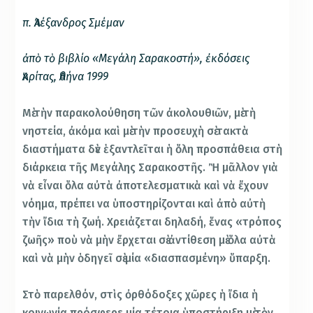
π. Ἀλέξανδρος Σμέμαν
ἀπὸ τὸ βιβλίο «Μεγάλη Σαρακοστή», ἐκδόσεις
Ἀκρίτας, Ἀθήνα 1999
Μὲ τὴν παρακολούθηση τῶν ἀκολουθιῶν, μὲ τὴ
νηστεία, ἀκόμα καὶ μὲ τὴν προσευχὴ σὲ τακτὰ
διαστήματα δὲν ἑξαντλεῖται ἡ ὅλη προσπάθεια στὴ
διάρκεια τῆς Μεγάλης Σαρακοστῆς. Ἢ μᾶλλον γιὰ
νὰ εἶναι ὅλα αὐτὰ ἀποτελεσματικὰ καὶ νὰ ἔχουν
νόημα, πρέπει να ὑποστηρίζονται καὶ ἀπὸ αὐτὴ
τὴν ἴδια τὴ ζωή. Χρειάζεται δηλαδή, ἕνας «τρόπος
ζωῆς» ποὺ νὰ μὴν ἔρχεται σὲ ἀντίθεση μὲ ὅλα αὐτὰ
καὶ νὰ μὴν ὁδηγεῖ σὲ μία «διασπασμένη» ὕπαρξη.
Στὸ παρελθόν, στὶς ὀρθόδοξες χῶρες ἡ ἴδια ἡ
κοινωνία πρόσφερε μία τέτοια ὑποστήριξη μὲ τὸν