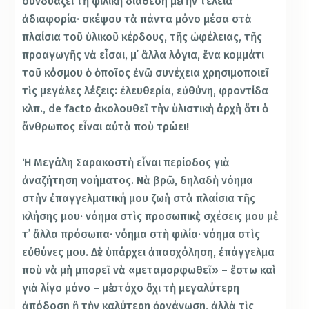
συνδυάζει τὴ φιλικὴ διάθεση μὲ τὴν τέλεια
ἀδιαφορία· σκέψου τὰ πάντα μόνο μέσα στὰ
πλαίσια τοῦ ὑλικοῦ κέρδους, τῆς ὠφέλειας, τῆς
προαγωγῆς νὰ εἶσαι, μ᾿ ἄλλα λόγια, ἕνα κομμάτι
τοῦ κόσμου ὁ ὁποῖος ἐνῶ συνέχεια χρησιμοποιεῖ
τὶς μεγάλες λέξεις: ἐλευθερία, εὐθύνη, φροντίδα
κλπ., de facto ἀκολουθεῖ τὴν ὑλιστικὴ ἀρχὴ ὅτι ὁ
ἄνθρωπος εἶναι αὐτὰ ποὺ τρώει!
Ἡ Μεγάλη Σαρακοστὴ εἶναι περίοδος γιὰ
ἀναζήτηση νοήματος. Νὰ βρῶ, δηλαδὴ νόημα
στὴν ἐπαγγελματική μου ζωὴ στὰ πλαίσια τῆς
κλήσης μου· νόημα στὶς προσωπικὲς σχέσεις μου μὲ
τ᾿ ἄλλα πρόσωπα· νόημα στὴ φιλία· νόημα στὶς
εὐθύνες μου. Δὲν ὑπάρχει ἀπασχόληση, ἐπάγγελμα
ποὺ νὰ μὴ μπορεῖ νὰ «μεταμορφωθεῖ» – ἔστω καὶ
γιὰ λίγο μόνο – μὲ στόχο ὄχι τὴ μεγαλύτερη
ἀπόδοση ἢ τὴν καλύτερη ὀργάνωση, ἀλλὰ τὶς