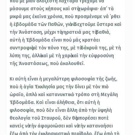
ποὺ μὲ μίαν ὁλόζεστη λαχτάρα τρέχαμε νὰ
μάσουμε στοὺς κήπους καὶ στὰ χωράφια· ἀπ᾿ τὰ
μικρά μας ἐκεῖνα χρόνια, ποὺ προσμέναμε νά ῾ρθει
ἡ ἑβδομάδα τῶν Παθῶν, γιὰ νὰ δεχτοῦμε ὕστερα καὶ
τὴν Ἀνάσταση, μέχρι τὰ γηρατειά μας τὰ βαθιά,
αὐτὴ ἡ Ἑβδομάδα εἶναι ποὺ μᾶς κρατάει
συντροφιὰ μὲ τὸν πόνο της, μὲ τὰ δάκρυά της, μὲ τὴ
λύπη της, ἀλλὰ καὶ μὲ τὴ χαρὰ καὶ τὴν εὐφροσύνη
τῆς Ἀναστάσεως, ποὺ ἀκολουθεῖ.
Κι αὐτὴ εἶναι ἡ μεγαλύτερη φιλοσοφία τῆς ζωῆς,
ποὺ ἡ ἁγία Ἐκκλησία μας τὴν δίνει μὲ τὸν πιὸ
ὡραῖο, ἁπλὸ καὶ κατανυκτικὸ τρόπο στὴ Μεγάλη
Ἑβδομάδα. Καὶ εἶναι ἀλήθεια, ὅτι αὐτὴ ἡ
φιλοσοφία, ποὺ δὲν εἶναι ἄλλη ἀπὸ τὴν ὑψηλὴ
θεολογία τοῦ Σταυροῦ, δὲν θὰ μπορέσει ποτὲ
κανεὶς νὰ τὴν ἀφομοιώσει καὶ νὰ τὴν κατανοήσει
ἔξω ἀπὸ τὸν ἐκκλησιαστικὸ περίβολο, ἔξω ἀπὸ τὴ