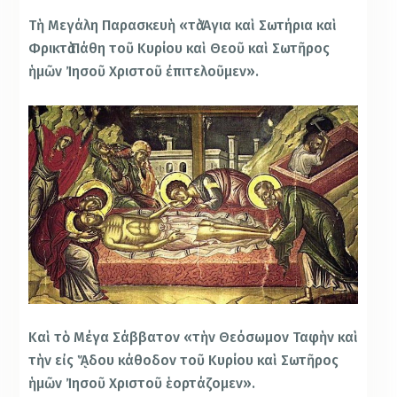
Τὴ Μεγάλη Παρασκευὴ «τὰ Ἅγια καὶ Σωτήρια καὶ
Φρικτὰ Πάθη τοῦ Κυρίου καὶ Θεοῦ καὶ Σωτῆρος
ἡμῶν Ἰησοῦ Χριστοῦ ἐπιτελοῦμεν».
Καὶ τὸ Μέγα Σάββατον «τὴν Θεόσωμον Ταφὴν καὶ
τὴν εἰς ᾍδου κάθοδον τοῦ Κυρίου καὶ Σωτῆρος
ἡμῶν Ἰησοῦ Χριστοῦ ἑορτάζομεν».