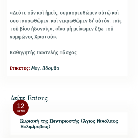
«Δεῦτε οὖν καὶ ἡμεῖς, συμπορευθῶμεν αὐτῷ καὶ
συσταυρωθῶμεν, καὶ νεκρωθῶμεν δι᾿ αὐτόν, ταῖς
τοῦ βίου ἡδοναῖς», «ἵνα μὴ μείνωμεν ἔξω τοῦ
νυμφῶνος Χριστοῦ».
Καθηγητὴς Παντελὴς Πᾶσχος
Ετικέτες:
Μεγ. Βδομἀδα
Δείτε Επίσης
12
ΙΟΎΝ
Κυριακή της Πεντηκοστής (Άγιος Νικόλαος
Βελιμίροβιτς)