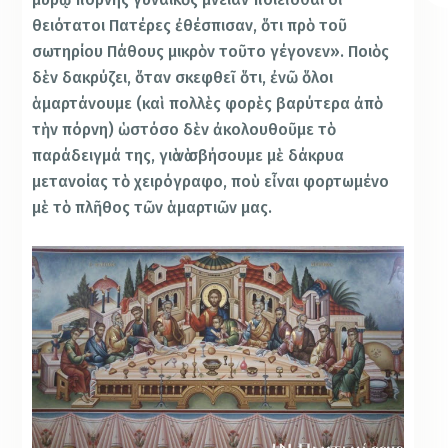
θειότατοι Πατέρες ἐθέσπισαν, ὅτι πρὸ τοῦ
σωτηρίου Πάθους μικρὸν τοῦτο γέγονεν». Ποιὸς
δὲν δακρύζει, ὅταν σκεφθεῖ ὅτι, ἐνῶ ὅλοι
ἁμαρτάνουμε (καὶ πολλὲς φορὲς βαρύτερα ἀπὸ
τὴν πόρνη) ὡστόσο δὲν ἀκολουθοῦμε τὸ
παράδειγμά της, γιὰ νὰ σβήσουμε μὲ δάκρυα
μετανοίας τὸ χειρόγραφο, ποὺ εἶναι φορτωμένο
μὲ τὸ πλῆθος τῶν ἁμαρτιῶν μας.