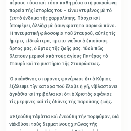
πέρασε τόσα καὶ τόσα πάθη μέσα στὴ μακραίωνη
πορεία τῆς ἱστορίας του – εἶναι ντυμένος μὲ τὸ
ζεστὸ ἔνδυμα τῆς χαρμολύπης. Πάσχει καὶ
ὑποφέρει, ἀλλὰ ὄχι μὲ ἀσυγκράτητο σαρκικὸ πόνο.
Ἡ πνευματικὴ φιλοσοφία τοῦ Σταυροῦ, αὐτὲς τὶς
ἡμέρες εἰδικώτερα, πρέπει νὰ εἶναι ὁ ἐπιούσιος
ἄρτος μας, ὁ ἄρτος τῆς ζωῆς μας. Ἰδοὺ πῶς
βλέπουν μερικοὶ ἀπὸ τοὺς ἁγίους Πατέρας τὸ
Σταυρὸ καὶ τὸ μυστήριο τῆς Σταυρώσεως.
Ὁ ἀκάνθινος στέφανος φανέρωσε ὅτι ὁ Κύριος
ἐξάλειψε τὴν κατάρα ποὺ ἔλαβε ἡ γῆ, νὰ βλαστάνει
ἀγκάθια καὶ τριβόλια καὶ ὅτι ὁ Χριστὸς ἀφάνισε
τὶς μέριμνες καὶ τὶς ὀδύνες τῆς παρούσης ζωῆς.
«Ἐξεδύθη τὰ ἱμάτια καὶ ἐνεδύθη τὴν πορφύραν, διὰ
νὰ ἐκδύσει τοὺς δερματίνους χιτῶνας τῆς