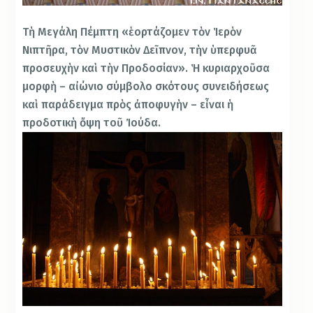
Τὴ Μεγάλη Πέμπτη «ἑορτάζομεν τὸν Ἱερὸν
Νιπτῆρα, τὸν Μυστικὸν Δεῖπνον, τὴν ὑπερφυᾶ
προσευχὴν καὶ τὴν Προδοσίαν». Ἡ κυριαρχοῦσα
μορφὴ – αἰώνιο σύμβολο σκότους συνειδήσεως
καὶ παράδειγμα πρὸς ἀποφυγὴν – εἶναι ἡ
προδοτικὴ ὄψη τοῦ Ἰούδα.