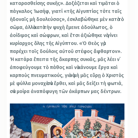
καταρασθείσης συκῆς». Δοξάζεται καὶ τιμᾶται ὁ
πάγκαλος Ἰωσήφ, γιατί «τῆς Αἰγυπτίας τότε ταῖς
ἡδοναῖς μὴ δουλεύσας», ἐσκλαβώθηκε μὲν κατὰ τὸ
σῶμα, ἀλλὰ κατὰ τὴν ψυχὴ ἔμεινε ἀδούλωτος, ὁ
ἀοίδιμος καὶ σώφρων, καὶ ἔτσι ἀξιώθηκε νὰ γίνει
κυρίαρχος ὅλης τῆς Αἰγύπτου. «Ὁ Θεὸς γὰρ
παρέχει τοῖς δούλοις αὐτοῦ στέφος ἄφθαρτον».
Ἡ κατάρα ἔπειτα τῆς ἄκαρπης συκιᾶς, μᾶς λέει ν᾿
ἀποφεύγουμε τὸ πάθος καὶ νὰ κάνουμε ἔργα καὶ
καρποὺς πνευματικούς, γιὰ νὰ μὴ μᾶς εὕρῃ ὁ Χριστὸς
μὲ φύλλα μοναχὰ σὰν ἔρθει, καὶ μᾶς δείξει τὴ φωτιά,
σὰν μοίρα ἀναπόφυγη τῶν ἀκάρπων μας δέντρων.