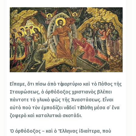
Εἴπαμε, ὅτι πίσω ἀπὸ τὰ μαρτύριο καὶ τὸ Πάθος τῆς
Σταυρώσεως, ὁ ὀρθόδοξος χριστιανὸς βλέπει
πάντοτε τὸ γλυκὸ φῶς τῆς Ἀναστάσεως. Εἶναι
αὐτὸ ποὺ τὸν ἐμποδίζει νὰ ἰδεῖ τὰ Πάθη μέσα σ᾿ ἕνα
ζοφερὸ καὶ καταλυτικὸ σκοτάδι.
Ὁ ὀρθόδοξος – καὶ ὁ Ἕλληνας ἰδιαίτερα, ποὺ