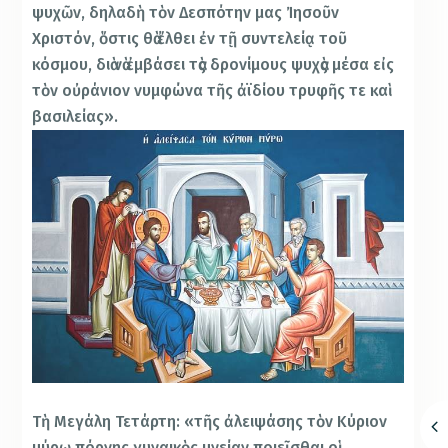
ψυχῶν, δηλαδὴ τὸν Δεσπότην μας Ἰησοῦν
Χριστόν, ὅστις θὰ ἔλθει ἐν τῇ συντελείᾳ τοῦ
κόσμου, διὰ νὰ ἐμβάσει τὰς δρονίμους ψυχὰς μέσα εἰς
τὸν οὐράνιον νυμφώνα τῆς ἀϊδίου τρυφῆς τε καὶ
βασιλείας».
Τὴ Μεγάλη Τετάρτη: «τῆς ἀλειψάσης τὸν Κύριον
μύρῳ πόρνης γυναικὸς μνείαν ποιεῖσθαι οἱ