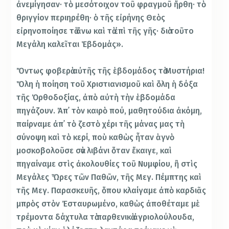
ἀνεμίγησαν· τὸ μεσότοιχον τοῦ φραγμοῦ ἤρθη· τὸ
θριγγίον περιηρέθη· ὁ τῆς εἰρήνης Θεὸς
εἰρηνοποίησε τὰ ἄνω καὶ τὰ ἐπὶ τῆς γῆς· διὰ τοῦτο
Μεγάλη καλεῖται Ἑβδομάς».
Ὄντως φοβερὰ αὐτῆς τῆς ἑβδομάδος τὰ Μυστήρια!
Ὅλη ἡ ποίηση τοῦ Χριστιανισμοῦ καὶ ὅλη ἡ δόξα
τῆς Ὀρθοδοξίας, ἀπὸ αὐτὴ τὴν ἑβδομάδα
πηγάζουν. Ἀπ᾿ τὸν καιρὸ πού, μαθητούδια ἀκόμη,
παίρναμε ἀπ᾿ τὸ ζεστὸ χέρι τῆς μάνας μας τὴ
σύνοψη καὶ τὸ κερί, ποὺ καθὼς ἦταν ἁγνὸ
μοσκοβολοῦσε σὰν λιβάνι ὅταν ἔκαιγε, καὶ
πηγαίναμε στὶς ἀκολουθίες τοῦ Νυμφίου, ἢ στὶς
Μεγάλες Ὧρες τῶν Παθῶν, τῆς Μεγ. Πέμπτης καὶ
τῆς Μεγ. Παρασκευῆς, ὅπου κλαίγαμε ἀπὸ καρδιᾶς
μπρὸς στὸν Ἐσταυρωμένο, καθὼς ἀποθέταμε μὲ
τρέμοντα δάχτυλα τὰ παρθενικὰ ἀγριολούλουδα,