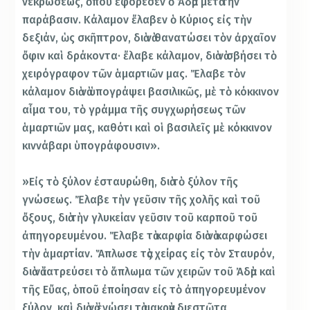
νεκρώσεως, ὁποῦ ἐφόρεσεν ὁ Ἀδὰμ μετὰ τὴν
παράβασιν. Κάλαμον ἔλαβεν ὁ Κύριος εἰς τὴν
δεξιάν, ὡς σκῆπτρον, διὰ νὰ θανατώσει τὸν ἀρχαῖον
ὄφιν καὶ δράκοντα· ἔλαβε κάλαμον, διὰ νὰ σβήσει τὸ
χειρόγραφον τῶν ἁμαρτιῶν μας. Ἔλαβε τὸν
κάλαμον διὰ νὰ ὑπογράψει βασιλικῶς, μὲ τὸ κόκκινον
αἷμα του, τὸ γράμμα τῆς συγχωρήσεως τῶν
ἁμαρτιῶν μας, καθότι καὶ οἱ βασιλεῖς μὲ κόκκινον
κιννάβαρι ὑπογράφουσιν».
»Εἰς τὸ ξύλον ἐσταυρώθη, διὰ τὸ ξύλον τῆς
γνώσεως. Ἔλαβε τὴν γεῦσιν τῆς χολῆς καὶ τοῦ
ὄξους, διὰ τὴν γλυκείαν γεῦσιν τοῦ καρποῦ τοῦ
ἀπηγορευμένου. Ἔλαβε τὰ καρφία διὰ νὰ καρφώσει
τὴν ἁμαρτίαν. Ἅπλωσε τὰς χείρας εἰς τὸν Σταυρόν,
διὰ νὰ ἰατρεύσει τὸ ἅπλωμα τῶν χειρῶν τοῦ Ἀδὰμ καὶ
τῆς Εὔας, ὁποῦ ἐποίησαν εἰς τὸ ἀπηγορευμένον
ξύλον, καὶ διὰ νὰ ἑνώσει τὰ μακρὰν διεστῶτα,