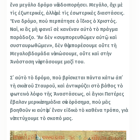
ἕνα μεγάλο δρόμο νὰ ὁδοιπορήσει. Μεγάλο, ὄχι μὲ
τὶς ἐξωτερικές, ἀλλὰ μὲ τὶς ἐσωτερικὲς διαστάσεις.
Ἕνα δρόμο, ποὺ περπάτησε ὁ ἴδιος ὁ Χριστός.
Ναί, κι ἂς μὴ φανεῖ σὲ κανέναν αὐτὸ τὸ πράγμα
παράδοξο. Ἂν δὲν «συμπορευθῶμεν αὐτῷ καὶ
συσταυρωθῶμεν», δὲν θὰ μπορέσουμε οὔτε τὴ
Μεγαλοβδομάδα νὰ νιώσουμε, οὔτε καὶ στὴν
Ἀνάσταση νὰ φτάσουμε μαζί του.
Σ᾿ αὐτὸ τὸ δρόμο, ποὺ βρίσκεται πάντα κάτω ἀπ᾿
τὴ σκιὰ τοῦ Σταυροῦ, καὶ ἀντικρύζει στὸ βάθος τὸ
φωτεινὸ λόφο τῆς Ἀναστάσεως, οἱ ἅγιοι Πατέρες
ἔβαλαν μερικὰ σημάδια σὰν ὁρόσημα, ποὺ μᾶς
βοηθοῦν κι αὐτὰ μ᾿ ἕναν εἰδικὸ τὸ καθένα τρόπο, γιὰ
νὰ πετύχουμε τὸ σκοπό μας.