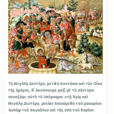
Τὴ Μεγάλη Δευτέρα, μετὰ τὸ Κοντάκιο καὶ τὸν Οἶκο
τῆς ἡμέρας, θ᾿ ἀκούσουμε μαζὶ μὲ τὸ σύντομο
συναξάρι, αὐτὸ τὸ ὑπόμνημα: «τῇ Ἁγίᾳ καὶ
Μεγάλῃ Δευτέρᾳ, μνείαν ποιούμεθα τοῦ μακαρίου
Ἰωσὴφ τοῦ παγκάλου καὶ τῆς ὑπὸ τοῦ Κυρίου