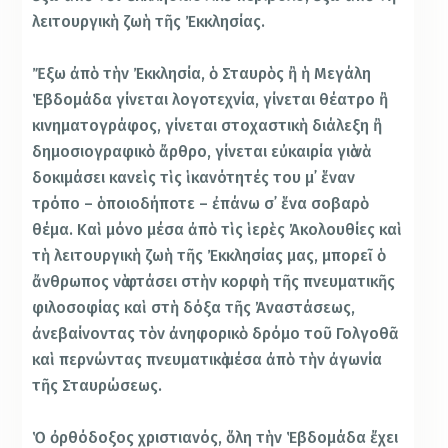
λειτουργικὴ ζωὴ τῆς Ἐκκλησίας.
Ἔξω ἀπὸ τὴν Ἐκκλησία, ὁ Σταυρὸς ἢ ἡ Μεγάλη
Ἑβδομάδα γίνεται λογοτεχνία, γίνεται θέατρο ἢ
κινηματογράφος, γίνεται στοχαστικὴ διάλεξη ἢ
δημοσιογραφικὸ ἄρθρο, γίνεται εὐκαιρία γιὰ νὰ
δοκιμάσει κανεὶς τὶς ἱκανότητές του μ᾿ ἕναν
τρόπο – ὁποιοδήποτε – ἐπάνω σ᾿ ἕνα σοβαρὸ
θέμα. Καὶ μόνο μέσα ἀπὸ τὶς ἱερὲς Ἀκολουθίες καὶ
τὴ λειτουργικὴ ζωὴ τῆς Ἐκκλησίας μας, μπορεῖ ὁ
ἄνθρωπος νὰ φτάσει στὴν κορφὴ τῆς πνευματικῆς
φιλοσοφίας καὶ στὴ δόξα τῆς Ἀναστάσεως,
ἀνεβαίνοντας τὸν ἀνηφορικὸ δρόμο τοῦ Γολγοθᾶ
καὶ περνώντας πνευματικὰ μέσα ἀπὸ τὴν ἀγωνία
τῆς Σταυρώσεως.
Ὁ ὀρθόδοξος χριστιανός, ὅλη τὴν Ἑβδομάδα ἔχει