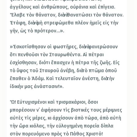
ἀγγέλους καὶ ἀνθρώπους, οὐράνια καὶ ἐπίγεια.
Ἔλαβε τὸν θάνατον, διὰ νὰ θανατώσει τὸν θάνατον.
Ἐτάφη, διὰ νὰ μὴ στρεφώμεθα πλέον ἡμεῖς εἰς τὴν
γῆν, ὡς τὸ πρότερον…».
»Ἐσκοτίσθησαν οἱ φωστῆρες, διὰ νὰ φανερώσουν
ὅτι πενθοῦσι τὸν Σταυρωθέντα. Αἱ πέτραι
ἐσχίσθησαν, διότι ἔπασχεν ἡ πέτρα τῆς ζωῆς. Εἰς
τὸ ὕψος τοῦ Σταυροῦ ἀνέβη, διὰ τὸ πτῶμα ὁποῦ
ἔπαθεν ὁ Ἀδάμ. Καὶ τελευταῖον ἀνέστη, διὰ τὴν
ἰδικήν μας ἀνάστασιν!».
Ὤ! Εὐτυχισμένοι καὶ τρισμακάριοι, ὅσοι
μπορέσουν ν᾿ ἀφήσουν τὶς βιοτικές τους μέριμνες
αὐτὲς τὶς μέρες, κι ἀρχίσουν ἀπὸ τώρα, ἀπὸ αὐτὴ
τὴν ὥρα κιόλας, τὴν εὐλογημένη πορεία δίπλα
στὸν πορευόμενο πρὸς τὸ Πάθος Χριστό!