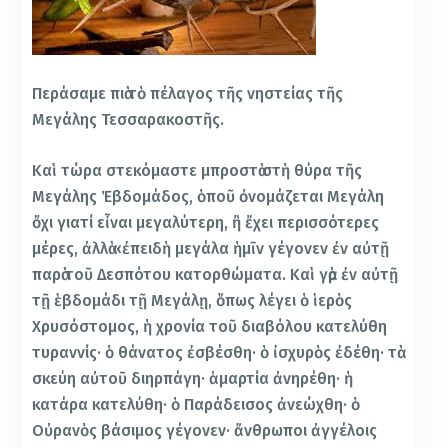
Περάσαμε πιὰ τὸ πέλαγος τῆς νηστείας τῆς
Μεγάλης Τεσσαρακοστῆς.
Καὶ τώρα στεκόμαστε μπροστὰ στὴ θύρα τῆς
Μεγάλης Ἑβδομάδος, ὁποῦ ὀνομάζεται Μεγάλη
ὄχι γιατί εἶναι μεγαλύτερη, ἢ ἔχει περισσότερες
μέρες, ἀλλὰ «ἐπειδὴ μεγάλα ἡμῖν γέγονεν ἐν αὐτῇ
παρὰ τοῦ Δεσπότου κατορθώματα. Καὶ γὰρ ἐν αὐτῇ
τῇ ἑβδομάδι τῇ Μεγάλῃ, ὅπως λέγει ὁ ἱερὸς
Χρυσόστομος, ἡ χρονία τοῦ διαβόλου κατελύθη
τυραννίς· ὁ θάνατος ἐσβέσθη· ὁ ἰσχυρὸς ἐδέθη· τὰ
σκεύη αὐτοῦ διηρπάγη· ἁμαρτία ἀνηρέθη· ἡ
κατάρα κατελύθη· ὁ Παράδεισος ἀνεώχθη· ὁ
Οὐρανὸς βάσιμος γέγονεν· ἄνθρωποι ἀγγέλοις