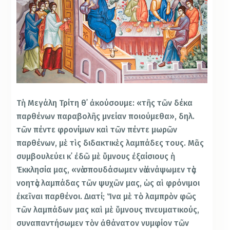
Τὴ Μεγάλη Τρίτη θ᾿ ἀκούσουμε: «τῆς τῶν δέκα
παρθένων παραβολῆς μνείαν ποιούμεθα», δηλ.
τῶν πέντε φρονίμων καὶ τῶν πέντε μωρῶν
παρθένων, μὲ τὶς διδακτικὲς λαμπάδες τους. Μᾶς
συμβουλεύει κ᾿ ἐδῶ μὲ ὕμνους ἐξαίσιους ἡ
Ἐκκλησία μας, «νὰ σπουδάσωμεν νὰ ἀνάψωμεν τὰς
νοητὰς λαμπάδας τῶν ψυχῶν μας, ὡς αἱ φρόνιμοι
ἐκεῖναι παρθένοι. Διατί; Ἵνα μὲ τὸ λαμπρὸν φῶς
τῶν λαμπάδων μας καὶ μὲ ὕμνους πνευματικούς,
συναπαντήσωμεν τὸν ἀθάνατον νυμφίον τῶν