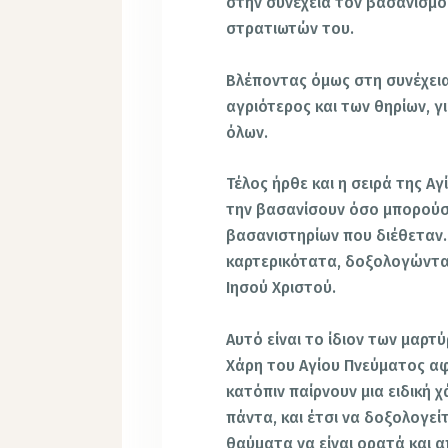
στην συνέχεια τον βασανισμό
στρατιωτών του.
Βλέποντας όμως στη συνέχεια
αγριότερος και των θηρίων, γ
όλων.
Τέλος ήρθε και η σειρά της Αγ
την βασανίσουν όσο μπορούσα
βασανιστηρίων που διέθεταν.
καρτερικότατα, δοξολογώντα
Ιησού Χριστού.
Αυτό είναι το ίδιον των μαρ
Χάρη του Αγίου Πνεύματος α
κατόπιν παίρνουν μια ειδική 
πάντα, και έτσι να δοξολογεί
θαύματα να είναι ορατά και απ