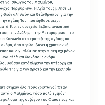
τίνα, σύζυγος του Μαξιμίνου,
αρχο Πορφυρίωνα. Η Αγία τους μίλησε με
ως Θεόν αληθινόν και Θεάνθρωπον, για την
 την αγάπη Του, που έφθασε μέχρι
ματά Του, εν συνεχεία βέβαια αναλυτικά
σταση, την Ανάληψη, την Μεταμόρφωση, το
εία Κοινωνία στο τραπέζι της αγάπης και
ά ακόμα, όσα περιλαμβάνει η χριστιανική
νευσε και αιχμαλώτισε στην πίστη όχι μόνον
ίωνα αλλά και διακόσους ακόμα
ολουθούσαν κατάπληκτοι την υπέροχη και
αλία της για τον Χριστό και την Εκκλησία
απτίστηκαν όλοι τους χριστιανοί. Όταν
αυτά ο Μαξιμίνος, τόσο πολύ εξεμάνη,
κεφαλισμό της συζύγου του Φαυστίνας και