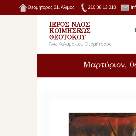
Θεομήτορος 21, Άλιμος
210 98 13 910
in
ΙΕΡΌΣ ΝΑΌΣ
ΚΟΙΜΉΣΕΩΣ
ΘΕΟΤΌΚΟΥ
Άνω Καλαμακίου Θεομήτορος
Μαρτύριον, θ