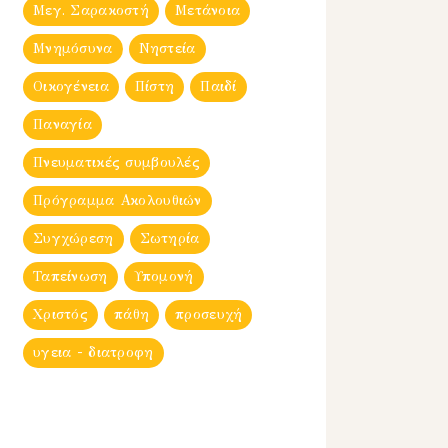
Μεγ. Σαρακοστή
Μετάνοια
Μνημόσυνα
Νηστεία
Οικογένεια
Πίστη
Παιδί
Παναγία
Πνευματικές συμβουλές
Πρόγραμμα Ακολουθιών
Συγχώρεση
Σωτηρία
Ταπείνωση
Υπομονή
Χριστός
πάθη
προσευχή
υγεια - διατροφη