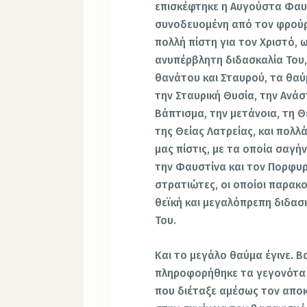
επισκέφτηκε η Αυγούστα Φαυσ
συνοδευομένη από τον φρούρ
πολλή πίστη για τον Χριστό, 
ανυπέρβλητη διδασκαλία Του,
θανάτου και Σταυρού, τα θαύ
την Σταυρική Θυσία, την Ανά
Βάπτισμα, την μετάνοια, τη Θ
της Θείας Λατρείας, και πολλ
μας πίστις, με τα οποία σαγή
την Φαυστίνα και τον Πορφυρ
στρατιώτες, οι οποίοι παρακ
θεϊκή και μεγαλόπρεπη διδασκ
Του.
Και το μεγάλο θαύμα έγινε. Β
πληροφορήθηκε τα γεγονότα 
που διέταξε αμέσως τον απο