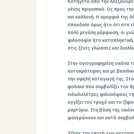
Κατήγετο από την Αλεξάνδρεια
γένος πριγκιπικό. Ως προς τ
και καλλονή. Η ομορφιά της λ
σπουδαίο όμως ήτο ότι στα εί
πολύ μεγάλη μόρφωση, οι γνώσ
φιλοσοφία ήτο καταπληκτική.
στις ξένες γλώσσες και διαλέ
Στην αγιογραφημένη εικόνα τ
αυτοκράτειρας και με βασιλι
την υψηλή καταγωγή της. Στο 
φοίνικα που συμβολίζει τον 
ειδωλολάτρες φιλοσόφους της
αγγίζει τον τροχό και το ξίφ
μαρτύρια. Στη βάση της εικόν
φανερώνουν και αυτά συμβολι
Έζησε την εποχή των αυτοκρα