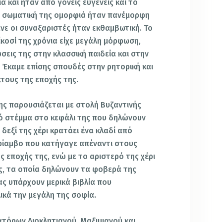
 και ήταν από γονείς ευγενείς και το
ην σωματική της ομορφιά ήταν πανέμορφη
ένε οι συναξαριστές ήταν εκθαμβωτική. Το
κοσί της χρόνια είχε μεγάλη μόρφωση,
εις της στην κλασσική παιδεία και στην
 Έκαμε επίσης σπουδές στην ρητορική και
κτους της εποχής της.
ης παρουσιάζεται με στολή Βυζαντινής
κό στέμμα στο κεφάλι της που δηλώνουν
δεξί της χέρι κρατάει ένα κλαδί από
θρίαμβο που κατήγαγε απέναντι στους
 εποχής της, ενώ με το αριστερό της χέρι
ος, τα οποία δηλώνουν τα φοβερά της
ας υπάρχουν μερικά βιβλία που
κά την μεγάλη της σοφία.
τόρων Διοκλητιανού, Μαξιμιανού και