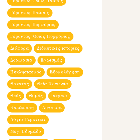
Γέροντας Όσιος Παΐσιος
Γέροντας Παΐσιος
Γέροντας Πορφύριος
Γέροντας Ὀσιος Πορφύριος
Διάφορα
Διδακτικές ιστορίες
Δοκιμασία
Εγωισμός
Εκκλησιασμός
Εξομολόγηση
Θάνατος
Θεία Κοινωνία
Θεός
Θυμός
Ιατρικά
Κατάκριση
Λογισμοί
Λόγια Γερόντων
Μεγ. Βδομἀδα