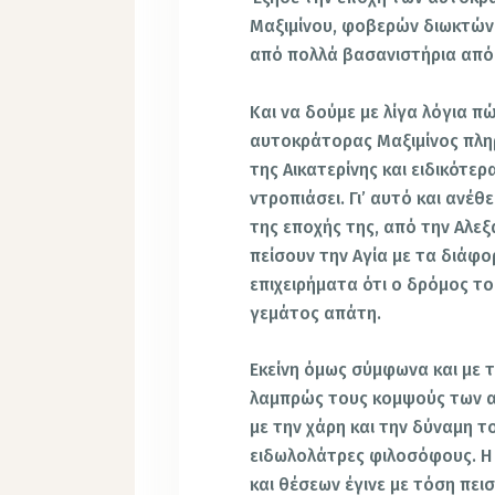
Μαξιμίνου, φοβερών διωκτών
από πολλά βασανιστήρια από 
Και να δούμε με λίγα λόγια π
αυτοκράτορας Μαξιμίνος πλη
της Αικατερίνης και ειδικότερ
ντροπιάσει. Γι’ αυτό και ανέ
της εποχής της, από την Αλεξ
πείσουν την Αγία με τα διάφ
επιχειρήματα ότι ο δρόμος τ
γεμάτος απάτη.
Εκείνη όμως σύμφωνα και με 
λαμπρώς τους κομψούς των α
με την χάρη και την δύναμη 
ειδωλολάτρες φιλοσόφους. Η
και θέσεων έγινε με τόση πεισ