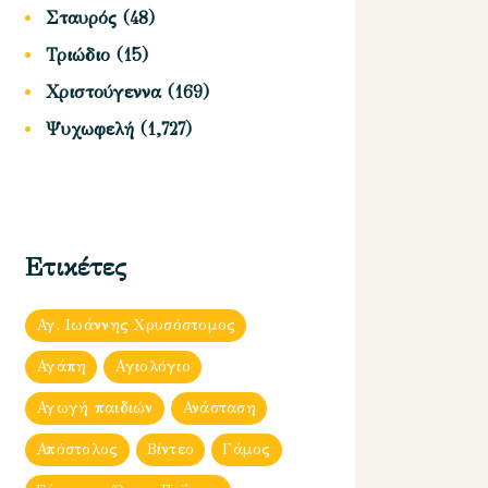
Σταυρός
(48)
Τριώδιο
(15)
Χριστούγεννα
(169)
Ψυχωφελή
(1,727)
Ετικέτες
Αγ. Ιωάννης Χρυσόστομος
Αγάπη
Αγιολόγιο
Αγωγή παιδιών
Ανάσταση
Απόστολος
Βίντεο
Γάμος