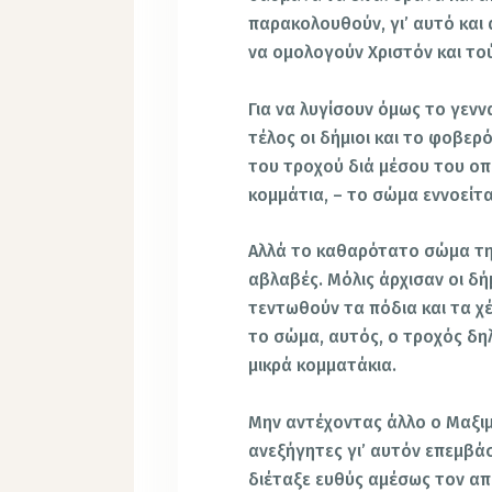
παρακολουθούν, γι’ αυτό και
να ομολογούν Χριστόν και τ
Για να λυγίσουν όμως το γεν
τέλος οι δήμιοι και το φοβερ
του τροχού διά μέσου του οπο
κομμάτια, – το σώμα εννοείτ
Αλλά το καθαρότατο σώμα της
αβλαβές. Μόλις άρχισαν οι δή
τεντωθούν τα πόδια και τα χέ
το σώμα, αυτός, ο τροχός δη
μικρά κομματάκια.
Μην αντέχοντας άλλο ο Μαξιμί
ανεξήγητες γι’ αυτόν επεμβά
διέταξε ευθύς αμέσως τον απ