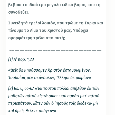
βέβαια το ιδιαίτερα μεγάλο ειδικό βάρος που τη
συνοδεύει.
Συνειδητά τρελοί λοιπόν, που τρώμε τη Σάρκα και
πίνουμε το Αίμα του Χριστού μας. Υπάρχει
ομορφότερη τρέλα από αυτή;
____________________________________
[1] Α’ Κορ. 1,23
«ἡμεῖς δὲ κηρύσσομεν Χριστὸν ἐσταυρωμένον,
᾿Ιουδαίοις μὲν σκάνδαλον, ῞Ελλησι δὲ μωρίαν»
[2] Ιω. 6, 66-67 «᾿Εκ τούτου πολλοὶ ἀπῆλθον ἐκ τῶν
μαθητῶν αὐτοῦ εἰς τὰ ὀπίσω καὶ οὐκέτι μετ’ αὐτοῦ
περιεπάτουν. Εἶπεν οὖν ὁ ᾿Ιησοῦς τοῖς δώδεκα· μὴ
καὶ ὑμεῖς θέλετε ὑπάγειν;»