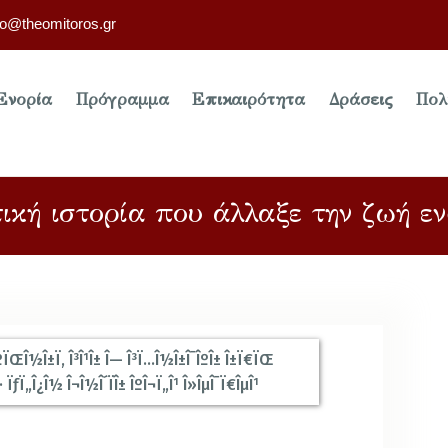
fo@theomitoros.gr
Ενορία
Πρόγραμμα
Επικαιρότητα
Δράσεις
Πολ
ική ιστορία που άλλαξε την ζωή ε