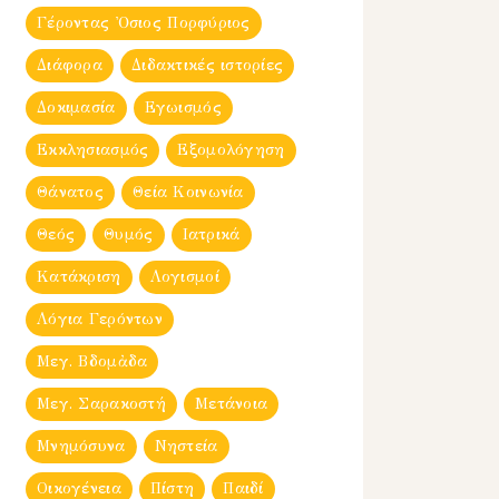
Γέροντας Ὀσιος Πορφύριος
Διάφορα
Διδακτικές ιστορίες
Δοκιμασία
Εγωισμός
Εκκλησιασμός
Εξομολόγηση
Θάνατος
Θεία Κοινωνία
Θεός
Θυμός
Ιατρικά
Κατάκριση
Λογισμοί
Λόγια Γερόντων
Μεγ. Βδομἀδα
Μεγ. Σαρακοστή
Μετάνοια
Μνημόσυνα
Νηστεία
Οικογένεια
Πίστη
Παιδί