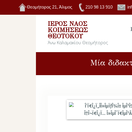
Θεομήτορος 21, Άλιμος
210 98 13 910
in
ΙΕΡΌΣ ΝΑΌΣ
ΚΟΙΜΉΣΕΩΣ
ΘΕΟΤΌΚΟΥ
Άνω Καλαμακίου Θεομήτορος
Μία διδακτ