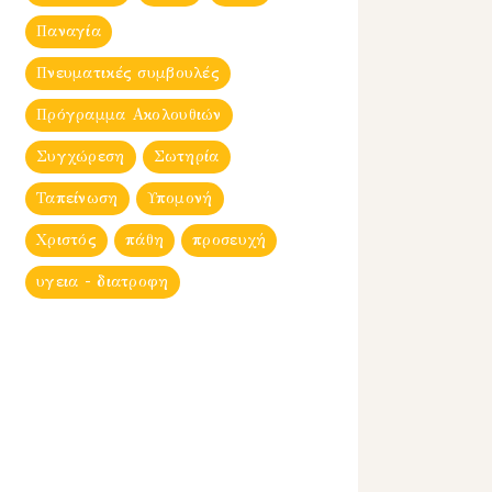
Παναγία
Πνευματικές συμβουλές
Πρόγραμμα Ακολουθιών
Συγχώρεση
Σωτηρία
Ταπείνωση
Υπομονή
Χριστός
πάθη
προσευχή
υγεια - διατροφη