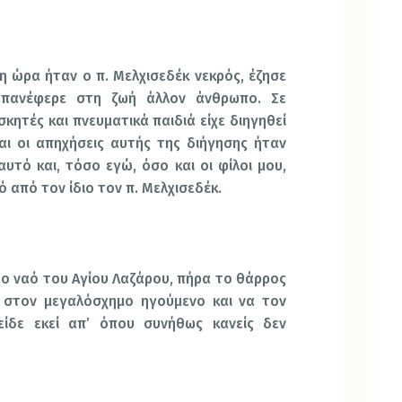
η ώρα ήταν ο π. Μελχισεδέκ νεκρός, έζησε
επανέφερε στη ζωή άλλον άνθρωπο. Σε
κητές και πνευματικά παιδιά είχε διηγηθεί
αι οι απηχήσεις αυτής της διήγησης ήταν
αυτό και, τόσο εγώ, όσο και οι φίλοι μου,
 από τον ίδιο τον π. Μελχισεδέκ.
στο ναό του Αγίου Λαζάρου, πήρα το θάρρος
στον μεγαλόσχημο ηγούμενο και να τον
ίδε εκεί απ’ όπου συνήθως κανείς δεν