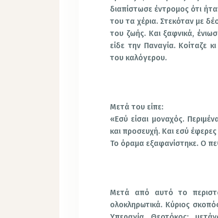
διαπίστωσε έντρομος ότι ήταν 
του τα χέρια. Στεκόταν με δ
του ζωής. Και ξαφνικά, ένιω
είδε την Παναγία. Κοίταζε κ
του καλόγερου.
Μετά του είπε:
«Εσύ είσαι μοναχός. Περιμέν
και προσευχή. Και εσύ έφερε
Το όραμα εξαφανίστηκε. Ο πε
Μετά από αυτό το περιστα
ολοκληρωτικά. Κύριος σκοπός
Υπεραγία Θεοτόκος: μετάν