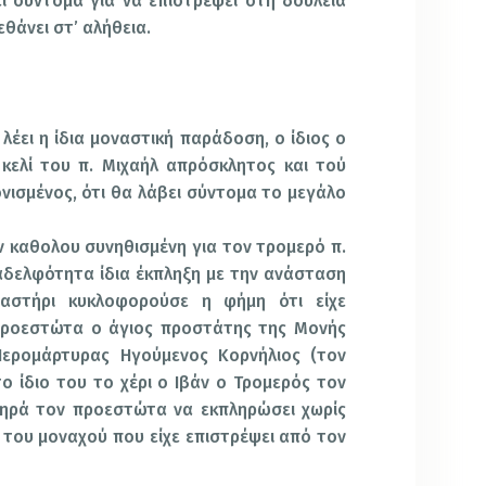
ι σύντομα για να επιστρέψει στη δουλειά
εθάνει στ’ αλήθεια.
λέει η ίδια μοναστική παράδοση, ο ίδιος ο
κελί του π. Μιχαήλ απρόσκλητος και τού
ισμένος, ότι θα λάβει σύντομα το μεγάλο
 καθoλου συνηθισμένη για τον τρομερό π.
αδελφότητα ίδια έκπληξη με την ανάσταση
ναστήρι κυκλοφορούσε η φήμη ότι είχε
προεστώτα ο άγιος προστάτης της Μονής
ερομάρτυρας Ηγούμενος Κορνήλιος (τον
το ίδιο του το χέρι ο Ιβάν ο Τρομερός τον
τηρά τον προεστώτα να εκπληρώσει χωρίς
του μοναχού που είχε επιστρέψει από τον