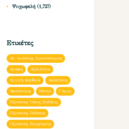
Ψυχωφελή
(1,727)
Ετικέτες
Αγ. Ιωάννης Χρυσόστομος
Αγάπη
Αγιολόγιο
Αγωγή παιδιών
Ανάσταση
Απόστολος
Βίντεο
Γάμος
Γέροντας Όσιος Παΐσιος
Γέροντας Παΐσιος
Γέροντας Πορφύριος