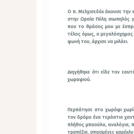
Ο π. Μελχισεδέκ άκουσε την 
στην Ωραία Πύλη σιωπηλός 
που το θράσος μου με έσπρ
τέλος όμως, ο μεγαλόσχημος 
φωνή του, άρχισε να μιλάει.
Διηγήθηκε ότι είδε τον εαυ
χωραφιού.
Περπάτησε στο χωράφι χωρίς 
τον δρόμο ένα τεράστιο χαντά
πλήθος μπαούλα, αναλόγια, π
τραπέζια, σπασμένες καρέκλες