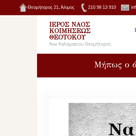
Θεομήτορος 21, Άλιμος
210 98 13 910
in
ΙΕΡΌΣ ΝΑΌΣ
ΚΟΙΜΉΣΕΩΣ
ΘΕΟΤΌΚΟΥ
Άνω Καλαμακίου Θεομήτορος
Μήπως ο ά