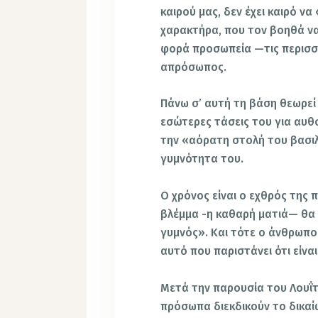
καιρού μας, δεν έχει καιρό ν
χαρακτήρα, που τον βοηθά να
φορά προσωπεία —τις περισσ
απρόσωπος.
Πάνω σ’ αυτή τη βάση θεωρεί 
εσώτερες τάσεις του για αυθ
την «αόρατη στολή του βασιλ
γυμνότητα του.
Ο χρόνος είναι ο εχθρός της
βλέμμα -η καθαρή ματιά— θα δ
γυμνός». Και τότε ο άνθρωπος
αυτό που παριστάνει ότι είναι
Μετά την παρουσία του Λουΐτ
πρόσωπα διεκδικούν το δικαί