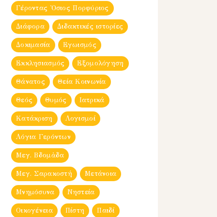
Γέροντας Ὀσιος Πορφύριος
Διάφορα
Διδακτικές ιστορίες
Δοκιμασία
Εγωισμός
Εκκλησιασμός
Εξομολόγηση
Θάνατος
Θεία Κοινωνία
Θεός
Θυμός
Ιατρικά
Κατάκριση
Λογισμοί
Λόγια Γερόντων
Μεγ. Βδομἀδα
Μεγ. Σαρακοστή
Μετάνοια
Μνημόσυνα
Νηστεία
Οικογένεια
Πίστη
Παιδί