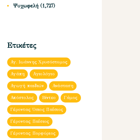
Ψυχωφελή
(1,727)
Ετικέτες
Αγ. Ιωάννης Χρυσόστομος
Αγάπη
Αγιολόγιο
Αγωγή παιδιών
Ανάσταση
Απόστολος
Βίντεο
Γάμος
Γέροντας Όσιος Παΐσιος
Γέροντας Παΐσιος
Γέροντας Πορφύριος