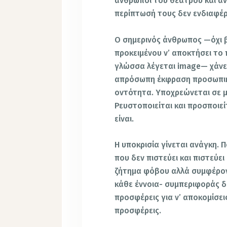
άνθρωποι του θεάτρου και άν
περίπτωσή τους δεν ενδιαφέρ
Ο σημερινός άνθρωπος —όχι 
προκειμένου ν’ αποκτήσει τ
γλώσσα λέγεται image— χάνει
απρόσωπη έκφραση προσωπικό
οντότητα. Υποχρεώνεται σε 
Ρευστοποιείται και προσποιείτ
είναι.
Η υποκρισία γίνεται ανάγκη.
που δεν πιστεύει και πιστεύει
ζήτημα φόβου αλλά συμφέρον
κάθε έννοια- συμπεριφοράς δι
προσφέρεις για ν’ αποκομίσεις
προσφέρεις.