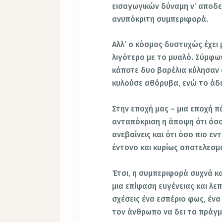
εισαγωγικών δύναμη ν’ αποδει
ανυπόκριτη συμπεριφορά.
Αλλ’ ο κόσμος δυστυχώς έχει μ
λιγότερο με το μυαλό. Σύμφ
κάποτε δυο βαρέλια κύλησαν 
κυλούσε αθόρυβα, ενώ το άδ
Στην εποχή μας – μια εποχή π
ανταπόκριση η άποψη ότι όσο
ανεβαίνεις και ότι όσο πιο εν
έντονο και κυρίως αποτελεσμα
Έτσι, η συμπεριφορά συχνά κ
μια επίφαση ευγένειας και λε
σχέσεις ένα εσπέριο φως, έν
τον άνθρωπο να δει τα πράγ