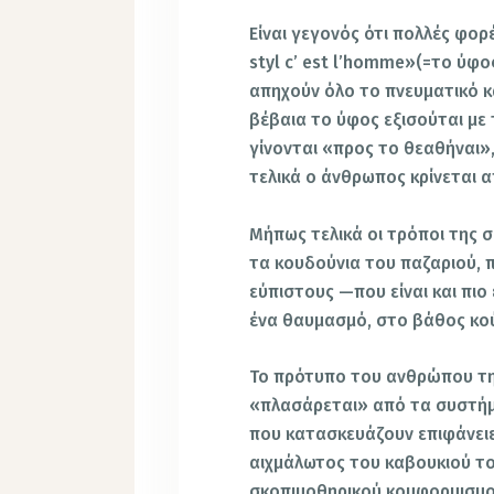
Είναι γεγονός ότι πολλές φορ
styl c’ est l’homme»(=το ύφος
απηχούν όλο το πνευματικό κ
βέβαια το ύφος εξισούται με
γίνονται «προς το θεαθήναι»
τελικά ο άνθρωπος κρίνεται 
Μήπως τελικά οι τρόποι της 
τα κουδούνια του παζαριού, 
εύπιστους —που είναι και πιο
ένα θαυμασμό, στο βάθος κο
Το πρότυπο του ανθρώπου τ
«πλασάρεται» από τα συστήμ
που κατασκευάζουν επιφάνειε
αιχμάλωτος του καβουκιού του
σκοπιμοθηρικού κομφορμισμο