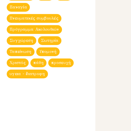
Παναγία
Πνευματικές συμβουλές
Πρόγραμμα Ακολουθιών
Συγχώρεση
Σωτηρία
Ταπείνωση
Υπομονή
Χριστός
πάθη
προσευχή
υγεια - διατροφη