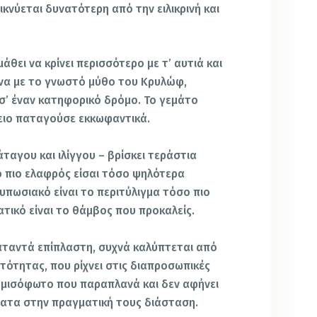
κνύεται δυνατότερη από την ειλικρινή και
άθει να κρίνει περισσότερο με τ’ αυτιά και
ωνα με το γνωστό μύθο του Κρυλώφ,
σ’ έναν κατηφορικό δρόμο. Το γεμάτο
ειο παταγούσε εκκωφαντικά.
άταγου και ιλίγγου – βρίσκει τεράστια
 πιο ελαφρός είσαι τόσο ψηλότερα
τυπωσιακό είναι το περιτύλιγμα τόσο πιο
τικό είναι το θάμβος που προκαλείς.
αταντά επίπλαστη, συχνά καλύπτεται από
πτότητας, που ρίχνει στις διαπροσωπικές
α μισόφωτο που παραπλανά και δεν αφήνει
ματα στην πραγματική τους διάσταση.