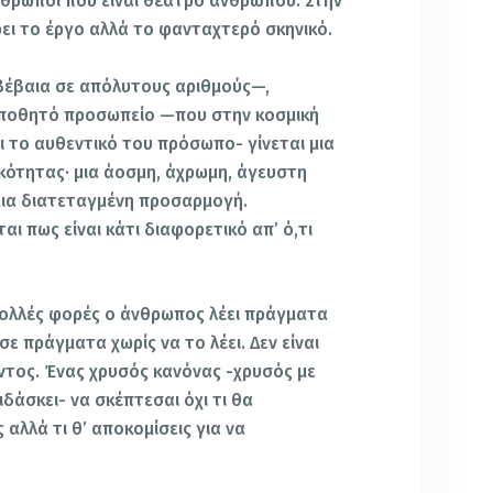
θρωποι που είναι θέατρο ανθρώπου. Στην
ει το έργο αλλά το φανταχτερό σκηνικό.
βέβαια σε απόλυτους αριθμούς—,
ο ποθητό προσωπείο —που στην κοσμική
 το αυθεντικό του πρόσωπο- γίνεται μια
τητας· μια άοσμη, άχρωμη, άγευστη
μια διατεταγμένη προσαρμογή.
αι πως είναι κάτι διαφορετικό απ’ ό,τι
 Πολλές φορές ο άνθρωπος λέει πράγματα
 σε πράγματα χωρίς να το λέει. Δεν είναι
τος. Ένας χρυσός κανόνας -χρυσός με
δάσκει- να σκέπτεσαι όχι τι θα
 αλλά τι θ’ αποκομίσεις για να