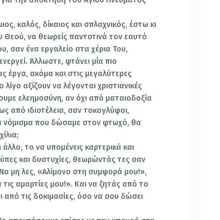
ιος, καλός, δίκαιος και σπλαχνικός, έστω κι
ου Θεού, να θεωρείς παντοτινά τον εαυτό
υ, σαν ένα εργαλείο στα χέρια Του,
ενεργεί. Άλλωστε, φτάνει μία πιο
ς έργα, ακόμα και στις μεγαλύτερες
 λίγο αξίζουν να λέγονται χριστιανικές
ίνουμε ελεημοσύνη, αν όχι από ματαιοδοξία
ως από ιδιοτέλεια, σαν τοκογλύφοι,
να νόμισμα που δώσαμε στον φτωχό, θα
ίλια;
 άλλο, το να υπομένεις καρτερικά και
λύπες και δυστυχίες, θεωρώντάς τες σαν
. Να μη λες, «Αλίμονο στη συμφορά μου!»,
α τις αμαρτίες μου!». Και να ζητάς από το
ι από τις δοκιμασίες, όσο να σου δώσει