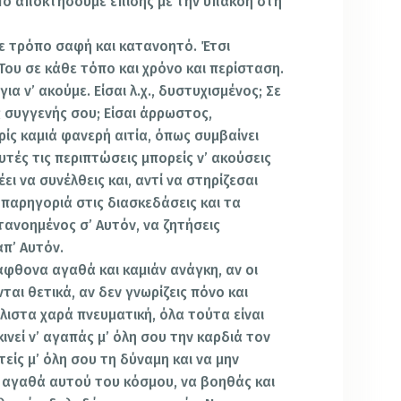
Το αποκτήσουμε επίσης με την υπακοή στη
με τρόπο σαφή και κατανοητό. Έτσι
Του σε κάθε τόπο και χρόνο και περίσταση.
ια ν’ ακούμε. Είσαι λ.χ., δυστυχισμένος; Σε
 συγγενής σου; Είσαι άρρωστος,
ίς καμιά φανερή αιτία, όπως συμβαίνει
υτές τις περιπτώσεις μπορείς ν’ ακούσεις
ι να συνέλθεις και, αντί να στηρίζεσαι
παρηγοριά στις διασκεδάσεις και τα
τανοημένος σ’ Αυτόν, να ζητήσεις
απ’ Αυτόν.
 άφθονα αγαθά και καμιάν ανάγκη, αν οι
ται θετικά, αν δεν γνωρίζεις πόνο και
άλιστα χαρά πνευματική, όλα τούτα είναι
νεί ν’ αγαπάς μ’ όλη σου την καρδιά τον
είς μ’ όλη σου τη δύναμη και να μην
’ αγαθά αυτού του κόσμου, να βοηθάς και