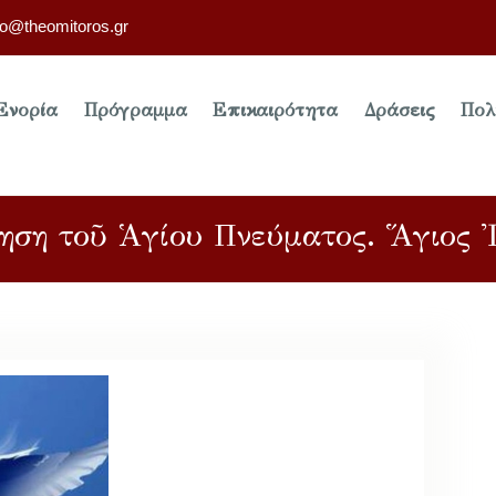
fo@theomitoros.gr
Ενορία
Πρόγραμμα
Επικαιρότητα
Δράσεις
Πολ
τηση τοῦ Ἁγίου Πνεύματος. Ἅγιος 