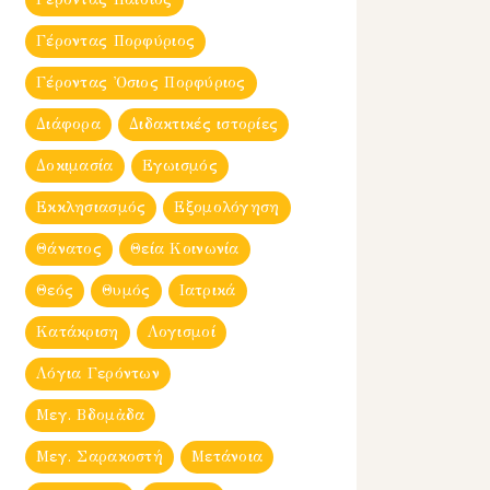
Γέροντας Πορφύριος
Γέροντας Ὀσιος Πορφύριος
Διάφορα
Διδακτικές ιστορίες
Δοκιμασία
Εγωισμός
Εκκλησιασμός
Εξομολόγηση
Θάνατος
Θεία Κοινωνία
Θεός
Θυμός
Ιατρικά
Κατάκριση
Λογισμοί
Λόγια Γερόντων
Μεγ. Βδομἀδα
Μεγ. Σαρακοστή
Μετάνοια