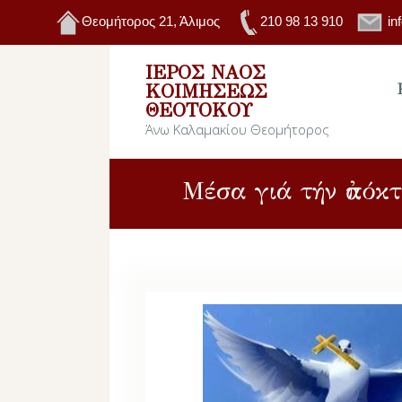
Θεομήτορος 21, Άλιμος
210 98 13 910
in
ΙΕΡΌΣ ΝΑΌΣ
ΚΟΙΜΉΣΕΩΣ
ΘΕΟΤΌΚΟΥ
Άνω Καλαμακίου Θεομήτορος
Μέσα γιά τήν ἀπόκ