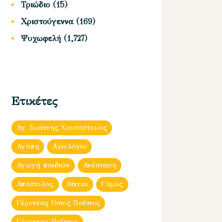
Τριώδιο
(15)
Χριστούγεννα
(169)
Ψυχωφελή
(1,727)
Ετικέτες
Αγ. Ιωάννης Χρυσόστομος
Αγάπη
Αγιολόγιο
Αγωγή παιδιών
Ανάσταση
Απόστολος
Βίντεο
Γάμος
Γέροντας Όσιος Παΐσιος
Γέροντας Παΐσιος