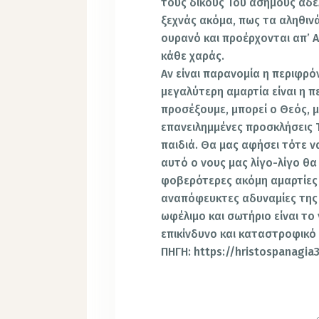
τους δικούς Του άσημους αδ
ξεχνάς ακόμα, πως τα αληθινά
ουρανό και προέρχονται απ’ Α
κάθε χαράς.
Αν είναι παρανομία η περιφρό
μεγαλύτερη αμαρτία είναι η π
προσέξουμε, μπορεί ο Θεός, μ
επανειλημμένες προσκλήσεις 
παιδιά. Θα μας αφήσει τότε ν
αυτό ο νους μας λίγο-λίγο θα
φοβερότερες ακόμη αμαρτίες
αναπόφευκτες αδυναμίες της
ωφέλιμο και σωτήριο είναι το
επικίνδυνο και καταστροφικό 
ΠΗΓΗ: https://hristospanagia