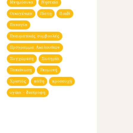
Μνημόσυνα
Νηστεία
Οικογένεια
Πίστη
Παιδί
Παναγία
Πνευματικές συμβουλές
Πρόγραμμα Ακολουθιών
Συγχώρεση
Σωτηρία
Ταπείνωση
Υπομονή
Χριστός
πάθη
προσευχή
υγεια - διατροφη