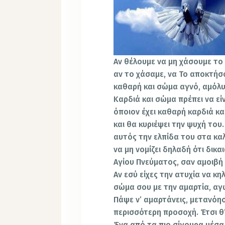
Αν θέλουμε να μη χάσουμε το
αν το χάσαμε, να Το αποκτήσ
καθαρή και σώμα αγνό, αμόλυ
Καρδιά και σώμα πρέπει να εί
όποιον έχει καθαρή καρδιά κα
και θα κυριέψει την ψυχή του
αυτός την ελπίδα του στα καλά
να μη νομίζει δηλαδή ότι δικ
Αγίου Πνεύματος, σαν αμοιβή
Αν εσύ είχες την ατυχία να κη
σώμα σου με την αμαρτία, αγω
Πάψε ν’ αμαρτάνεις, μετανόησε
περισσότερη προσοχή. Έτσι θ’
Ένα από τα πιο σίγουρα μέσα