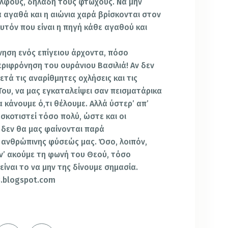
ελφούς, δηλαδή τους φτωχούς. Να μην
 αγαθά και η αιώνια χαρά βρίσκονται στον
υτόν που είναι η πηγή κάθε αγαθού και
νηση ενός επίγειου άρχοντα, πόσο
εριφρόνηση του ουράνιου Βασιλιά! Αν δεν
ετά τις αναρίθμητες οχλήσεις και τις
Του, να μας εγκαταλείψει σαν πεισματάρικα
α κάνουμε ό,τι θέλουμε. Αλλά ύστερ’ απ’
 σκοτιστεί τόσο πολύ, ώστε και οι
 δεν θα μας φαίνονται παρά
 ανθρώπινης φύσεώς μας. Όσο, λοιπόν,
 ν’ ακούμε τη φωνή του Θεού, τόσο
είναι το να μην της δίνουμε σημασία.
3.blogspot.com