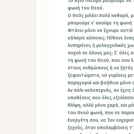
Το Άγιο Πνεύμα μπορούμε να 
φωνή του Θεού.
Ο Θεός μιλάει πολύ καθαρά, 
μπορούμε ν’ ακούμε τη φωνή 
Φτάνει μόνο να έχουμε αυτιά γ
αδίκησε κάποιος; Πέθανε ένας
λυπημένος ή μελαγχολικός χωρ
συχνά σε όλους μας; Σ’ όλες α
τη φωνή του Θεού, που σου λέε
στους ανθρώπους ή να ζητάς 
ξεφαντώματα, να γυρίσεις με
παρηγοριά και βοήθεια μόνο 
Αν πάλι καλοπερνάς, αν έχεις
υποθέσεις σου όλες εξελίσσον
θλίψη, αλλά μόνο χαρά, και μ
του Θεού φωνή, που σε παρακι
Ευεργέτη σου, να Τον ευχαριστ
ξεχνάς, όταν απολαμβάνεις τ