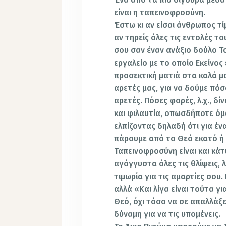
είναι η ταπεινοφροσύνη.
Έστω κι αν είσαι άνθρωπος τίμ
αν τηρείς όλες τις εντολές τ
σου σαν έναν ανάξιο δούλο Το
εργαλείο με το οποίο Εκείνος 
προσεκτική ματιά στα καλά μα
αρετές μας, για να δούμε πόσο
αρετές. Πόσες φορές, λ.χ., δ
και φιλαυτία, οπωσδήποτε όμ
ελπίζοντας δηλαδή ότι για έ
πάρουμε από το Θεό εκατό ή χ
Ταπεινοφροσύνη είναι και κάτι
αγόγγυστα όλες τις θλίψεις, 
τιμωρία για τις αμαρτίες σου
αλλά «Και λίγα είναι τούτα γι
Θεό, όχι τόσο να σε απαλλάξε
δύναμη για να τις υπομένεις.