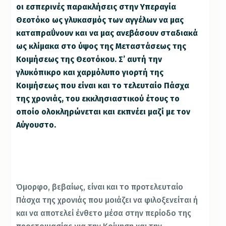
οι εσπερινές παρακλήσεις στην Υπεραγία
Θεοτόκο ως γλυκασμός των αγγέλων να μας
καταπραΰνουν και να μας ανεβάσουν σταδιακά
ως κλίμακα στο ύψος της Μεταστάσεως της
Κοιμήσεως της Θεοτόκου. Σ’ αυτή την
γλυκόπικρο και χαρμόλυπο γιορτή της
Κοιμήσεως που είναι και το τελευταίο Πάσχα
της χρονιάς, του εκκλησιαστικού έτους το
οποίο ολοκληρώνεται και εκπνέει μαζί με τον
Αύγουστο.
«Μήτηρ Θεού». Λεπτομέρεια από τη Δέηση
του Ιερού Ναού Της του Θεού Σοφίας
Κωνσταντινούπολης.
Όμορφο, βεβαίως, είναι και το προτελευταίο
Πάσχα της χρονιάς που μοιάζει να φιλοξενείται ή
και να αποτελεί ένθετο μέσα στην περίοδο της