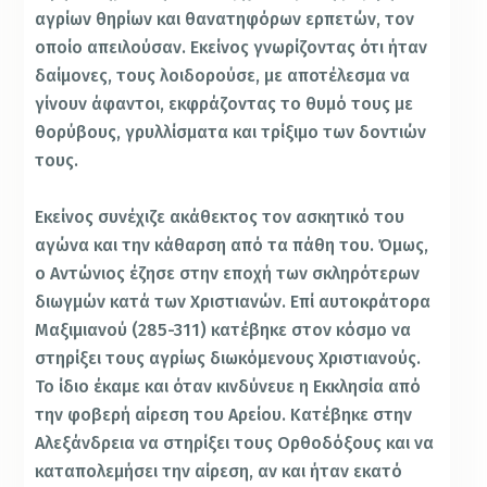
αγρίων θηρίων και θανατηφόρων ερπετών, τον
οποίο απειλούσαν. Εκείνος γνωρίζοντας ότι ήταν
δαίμονες, τους λοιδορούσε, με αποτέλεσμα να
γίνουν άφαντοι, εκφράζοντας το θυμό τους με
θορύβους, γρυλλίσματα και τρίξιμο των δοντιών
τους.
Εκείνος συνέχιζε ακάθεκτος τον ασκητικό του
αγώνα και την κάθαρση από τα πάθη του. Όμως,
ο Αντώνιος έζησε στην εποχή των σκληρότερων
διωγμών κατά των Χριστιανών. Επί αυτοκράτορα
Μαξιμιανού (285-311) κατέβηκε στον κόσμο να
στηρίξει τους αγρίως διωκόμενους Χριστιανούς.
Το ίδιο έκαμε και όταν κινδύνευε η Εκκλησία από
την φοβερή αίρεση του Αρείου. Κατέβηκε στην
Αλεξάνδρεια να στηρίξει τους Ορθοδόξους και να
καταπολεμήσει την αίρεση, αν και ήταν εκατό