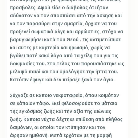
προσβολές. Αφού είδε ο διάβολος ότι ήταν
αδύνατον να τον αποσπάσει από την άσκηση και
να τον παρασύρει στην αμαρτία, άρχισε να του
προξενεί σωματικά άλγη και αρρώστιες, στόχο να
βαρυγκωμήσει κατά του Θεού . Τις αντιμετώπισε
και αυτές με καρτερία και ηρωισμό, χωρίς να
βγάλει ποτέ κακό λόγο από τα χείλη του για τις
δοκιμασίες του. Στο τέλος του παρουσιάστηκε ως
μελαψό παιδί και του ομολόγησε την ήττα του.
Κατόπιν έφυγε και δεν πείραξε ξανά τον άγιο.
Σύχναζε σε κάποιο νεκροταφείο, όπου κοιμόταν
σε κάποιον τάφο. Εκεί φιλοσοφούσε το μάταιο
της εγκόσμιας ζωής και την αξία της αιώνιας
ζωής. Κάποια νύχτα δέχτηκε επίθεση από πλήθος
δαιμόνων, οι οποίοι τον κτύπησαν και τον
άφησαν ημιθανή. Μετά ερχόταν με τη μορφή