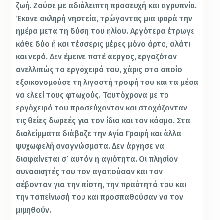
ζωή. Ζούσε με αδιάλειπτη προσευχή και αγρυπνία.
Έκανε σκληρή νηστεία, τρώγοντας μια φορά την
ημέρα μετά τη δύση του ηλίου. Αργότερα έτρωγε
κάθε δύο ή και τέσσερις μέρες μόνο άρτο, αλάτι
και νερό. Δεν έμεινε ποτέ άεργος, εργαζόταν
ανελλιπώς το εργόχειρό του, χάρις στο οποίο
εξοικονομούσε τη λιγοστή τροφή του και τα μέσα
να ελεεί τους φτωχούς. Ταυτόχρονα με το
εργόχειρό του προσεύχονταν και στοχάζονταν
τις θείες δωρεές για τον ίδιο και τον κόσμο. Στα
διαλείμματα διάβαζε την Αγία Γραφή και άλλα
ψυχωφελή αναγνώσματα. Δεν άργησε να
διαφαίνεται σ’ αυτόν η αγιότητα. Οι πλησίον
συνασκητές του τον αγαπούσαν και τον
σέβονταν για την πίστη, την πραότητά του και
την ταπείνωσή του και προσπαθούσαν να τον
μιμηθούν.