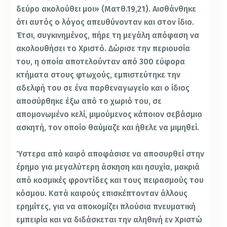
δεύρο ακολούθει μοι» (Ματθ.19,21). Αισθάνθηκε
ότι αυτός ο λόγος απευθύνονταν και στον ίδιο.
Έτσι, συγκινημένος, πήρε τη μεγάλη απόφαση να
ακολουθήσει το Χριστό. Δώρισε την περιουσία
του, η οποία αποτελούνταν από 300 εύφορα
κτήματα στους φτωχούς, εμπιστεύτηκε την
αδελφή του σε ένα παρθεναγωγείο και ο ίδιος
αποσύρθηκε έξω από το χωριό του, σε
απομονωμένο κελί, μιμούμενος κάποιον σεβάσμιο
ασκητή, τον οποίο θαύμαζε και ήθελε να μιμηθεί.
Ύστερα από καιρό αποφάσισε να αποσυρθεί στην
έρημο για μεγαλύτερη άσκηση και ησυχία, μακριά
από κοσμικές φροντίδες και τους πειρασμούς του
κόσμου. Κατά καιρούς επισκέπτονταν άλλους
ερημίτες, για να αποκομίζει πλούσια πνευματική
εμπειρία και να διδάσκεται την αληθινή εν Χριστώ