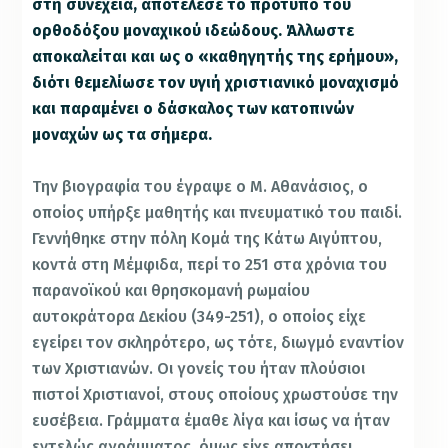
στη συνέχεια, αποτέλεσε το πρότυπο του
ορθοδόξου μοναχικού ιδεώδους. Άλλωστε
αποκαλείται και ως ο «καθηγητής της ερήμου»,
διότι θεμελίωσε τον υγιή χριστιανικό μοναχισμό
και παραμένει ο δάσκαλος των κατοπινών
μοναχών ως τα σήμερα.
Την βιογραφία του έγραψε ο Μ. Αθανάσιος, ο
οποίος υπήρξε μαθητής και πνευματικό του παιδί.
Γεννήθηκε στην πόλη Κομά της Κάτω Αιγύπτου,
κοντά στη Μέμφιδα, περί το 251 στα χρόνια του
παρανοϊκού και θρησκομανή ρωμαίου
αυτοκράτορα Δεκίου (349-251), ο οποίος είχε
εγείρει τον σκληρότερο, ως τότε, διωγμό εναντίον
των Χριστιανών. Οι γονείς του ήταν πλούσιοι
πιστοί Χριστιανοί, στους οποίους χρωστούσε την
ευσέβεια. Γράμματα έμαθε λίγα και ίσως να ήταν
εντελώς αγράμματος, όμως είχε αποκτήσει