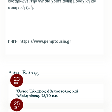
ενσαρκώνει την γνήσια χριστιανική μοναχική και
ασκητική ζωή.
ΠΗΓΗ: https://www.pemptousia.gr
Δείτε Επίσης
23
ΟΚΤ
Ὁ Ἅγιος Ἰάκωβος ὁ Ἀπόστολος καὶ
Ἀδελφόθεος. 23/10 ε.ε.
25
ΣΕΠ