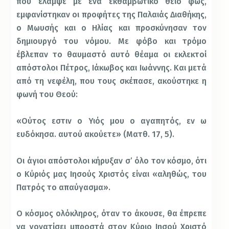
που έλαμψε με ένα εκθαμβωτικό θείο φως,
εμφανίστηκαν οι προφήτες της Παλαιάς Διαθήκης,
ο Μωυσής και ο Ηλίας και προσκύνησαν τον
δημιουργό του νόμου. Με φόβο και τρόμο
έβλεπαν το θαυμαστό αυτό θέαμα οι εκλεκτοί
απόστολοι Πέτρος, Ιάκωβος και Ιωάννης. Και μετά
από τη νεφέλη, που τους σκέπασε, ακούστηκε η
φωνή του Θεού:
«Ούτος εστιν ο Υιός μου ο αγαπητός, εν ω
ευδόκησα. αυτού ακούετε» (Ματθ. 17, 5).
Οι άγιοι απόστολοι κήρυξαν σ’ όλο τον κόσμο, ότι
ο Κύριός μας Ιησούς Χριστός είναι «αληθώς, του
Πατρός το απαύγασμα».
Ο κόσμος ολόκληρος, όταν το άκουσε, θα έπρεπε
να γονατίσει μπροστά στον Κύριο Ιησού Χριστό