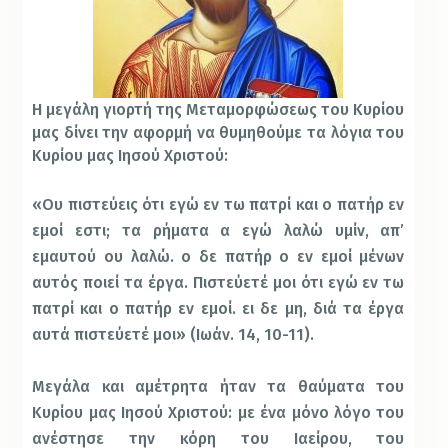
Η μεγάλη γιορτή της Μεταμορφώσεως του Κυρίου
μας δίνει την αφορμή να θυμηθούμε τα λόγια του
Κυ­ρίου μας Ιησού Χριστού:
«Ου πιστεύεις ότι εγώ εν τω πατρί και ο πατήρ εν
εμοί εστι; τα ρήματα α εγώ λαλώ υμίν, απ’
εμαυτού ου λα­λώ. ο δε πατήρ ο εν εμοί μένων
αυτός ποιεί τα έργα. Πι­στεύετέ μοι ότι εγώ εν τω
πατρί και ο πατήρ εν εμοί. ει δε μη, διά τα έργα
αυτά πιστεύετέ μοι» (Ιωάν. 14, 10-11).
Μεγάλα και αμέτρητα ήταν τα θαύματα του
Κυρίου μας Ιησού Χριστού: με ένα μόνο λόγο του
ανέστησε την κόρη του Ιαείρου, του