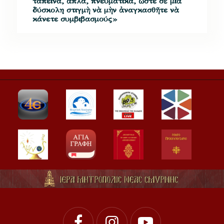
ταπεινά, ἁπλά, πνευματικά, ὥστε σὲ μιὰ
δύσκολη στιγμὴ νὰ μὴν ἀναγκασθῆτε νὰ
κάνετε συμβιβασμούς»