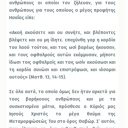
ανθρώπους οι οποίοι τον ζήλευαν, για τους
ανθρώπους για τους οποίους ο μέγας προφήτης
Ησαΐας είπε:
«Ακοή ακούσετε και ου συνήτε, και βλέποντες
βλέψετε και ου μη ίδητε. επαχύνθη γαρ η καρδία
του λαού τούτου, και τοις ωσί βαρέως ήκουσαν,
και τους οφθαλμούς αυτών εκάμμυσαν, μήποτε
ίδωσι τοις οφθαλμοίς και τοις ωσίν ακούσωσι και
τη καρδία συνώσι και επιστρέψωσι, και ιάσομαι
αυτούς» (Ματθ. 13, 14-15).
Σε όλα αυτά, τα οποία όμως δεν ήταν αρκετά για
τους βαρήκοους ανθρώπους και με τα
συσκοτισμένα μάτια, πρόσθεσε ο Κύριός μας
Ιησούς Χριστός το μέγα θαύμα της
Μεταμορφώσεώς Του στο όρος Θαβώρ. Σ’ αυτόν,