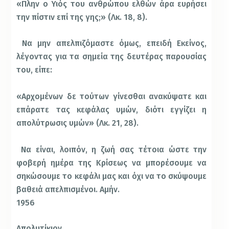
«Πλην ο Υιός του ανθρώπου ελθών άρα ευρήσει
την πίστιν επί της γης;» (Λκ. 18, 8).
Να μην απελπιζόμαστε όμως, επειδή Εκείνος,
λέγοντας για τα σημεία της δευτέρας παρουσίας
του, είπε:
«Αρχομένων δε τούτων γίνεσθαι ανακύψατε και
επάρατε τας κεφάλας υμών, διότι εγγίζει η
απολύτρωσις υ­μών» (Λκ. 21, 28).
Να είναι, λοιπόν, η ζωή σας τέτοια ώστε την
φοβερή ημέρα της Κρίσεως να μπορέσουμε να
σηκώσουμε το κεφάλι μας και όχι να το σκύψουμε
βαθειά απελπισμένοι. Αμήν.
1956
Απολυτίκιον.