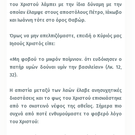
του Χριστού λάμπει με την ίδια δύναμη με την
οποίαν έλαμψε στους αποστόλους Πέτρο, Ιάκωβο
και Ιωάννη τότε στο όρος Θαβώρ.
Όμως να μην απελπιζόμαστε, επειδή ο Κύριός μας
Ιησούς Χριστός είπε:
«Μη φοβού το μικρόν ποίμνιον. ότι ευδόκησεν ο
πατήρ υμών δούναι υμίν την βασιλείαν» (Λκ. 12,
32).
Η απιστία μεταξύ των λαών έλαβε ανησυχητικές
διαστάσεις και το φως του Χριστού επισκιάστηκε
από το σκοτεινό νέφος της αθεΐας. Σήμερα πιο
συχνά από ποτέ ενθυμούμαστε το φοβερό λόγο
του Χριστού: