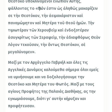
Θεοτόκο υποκλινόμενοι ενώπιον Αυτής,
ψάλλοντας το «Ἄξιόν ἐστιν ὡς ἀληθῶς μακαρίζειν
σε τὴν Θεοτόκον, τὴν ἀειμακάριστον καὶ
παναμώμητον καὶ Μητέρα τοῦ Θεοῦ ἡμῶν. Τὴν
τιμιωτέραν τῶν Χερουβεὶμ καὶ ἐνδοξοτέραν
ἀσυγκρίτως τῶν Σεραφεὶμ, τὴν ἀδιαφθόρως Θεὸν
Λόγον τεκοῦσαν, τὴν ὄντως Θεοτόκον, σὲ
μεγαλύνομεν».
Μαζί με τον Αρχάγγελο Γαβριήλ και όλες τις
Αγγελικές Δυνάμεις καλούμεθα σήμερα όλοι εμείς
να υμνήσουμε και να δοξολογήσουμε την
Θεοτόκο και Μητέρα του Φωτός. Μαζί με τους
αγίους Προφήτες της Παλαιάς Διαθήκης, ας την
εγκωμιάσουμε, διότι γι’ αυτήν κήρυξαν και
προφήτευσαν.