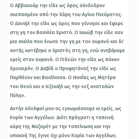
Ο Αββακούμ την είδε ως όρος σύνδεδρον
σκεπασμένο από την Χάρη του Αγίου Πνεύματος.
Ο Δανιήλ την είδε ως όρος που γέννησε και έφερε
στη γη τον Βασιλέα Χριστό. Ο Ιακώβ την είδε σαν
μια σκάλα που ένωσε την γη με τον ουρανό και δι’
αυτής κατέβηκε ο Χριστός στη γη, ενώ ανεβήκαμε
εμείς στον ουρανό. Ο Γεδεών την είδε ως πόκον
δροσερόν. Ο Δαβίδ ο Προφητάναξ την είδε ως
Παρθένον και Βασίλισσα. Ο Ησαΐας ως Μητέρα
του Θεού και ο Ιεζεκιήλ ως την «εξ ανατολών
Πύλη».
Αυτήν αδελφοί μου ας εγκωμιάσουμε κι εμείς, ως
Κυρία των Αγγέλων. Διότι πράγματι η ταπεινή
κόρη της Ναζαρέτ με την ταπείνωση και την
υπακοή Της έγινε όχι μόνο Κυρία των Αγγέλων,