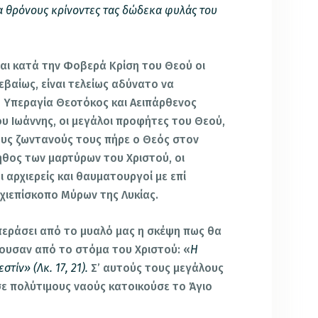
κα θρόνους κρίνοντες τας δώδεκα φυλάς του
ναι κατά την Φοβερά Κρίση του Θεού οι
εβαίως, είναι τελείως αδύνατο να
 Υπεραγία Θεοτόκος και Αειπάρθενος
ου Ιωάννης, οι μεγάλοι προφήτες του Θεού,
ίους ζωντανούς τους πήρε ο Θεός στον
θος των μαρτύρων του Χριστού, οι
 αρχιερείς και θαυματουργοί με επί
ρχιεπίσκοπο Μύρων της Λυκίας.
 περάσει από το μυαλό μας η σκέψη πως θα
κουσαν από το στόμα του Χριστού: «
Η
τίν» (Λκ. 17, 21).
Σ’ αυτούς τους μεγάλους
σε πολύτιμους ναούς κατοικούσε το Άγιο