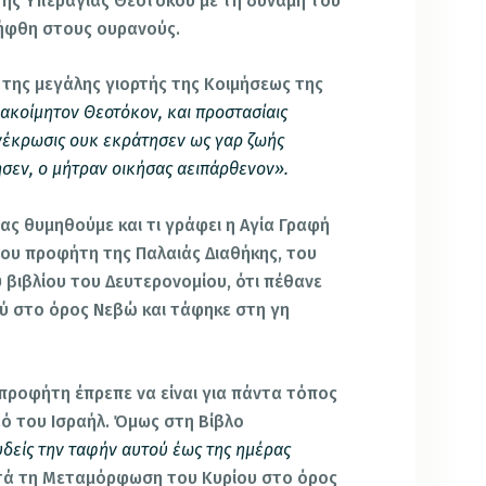
 της Υπεραγίας Θεοτόκου με τη δύναμη του
λήφθη στους ουρανούς.
ο της μεγάλης γιορτής της Κοιμήσεως της
 ακοίμητον Θεοτόκον, και προστασίαις
 νέκρωσις ουκ εκράτησεν ως γαρ ζωής
σεν, ο μήτραν οικήσας αειπάρθενον».
ας θυμηθούμε και τι γράφει η Αγία Γραφή
ου προφήτη της Παλαιάς Διαθήκης, του
βιβλίου του Δευτερονομίου, ότι πέθανε
ύ στο όρος Νεβώ και τάφηκε στη γη
ροφήτη έπρεπε να είναι για πάντα τόπος
ό του Ισραήλ. Όμως στη Βίβλο
υδείς την ταφήν αυτού έως της ημέρας
ά τη Μεταμόρφωση του Κυρίου στο όρος