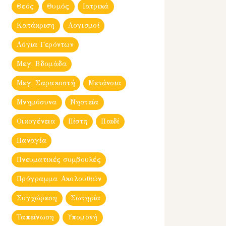
Θεός
Θυμός
Ιατρικά
Κατάκριση
Λογισμοί
Λόγια Γερόντων
Μεγ. Βδομἀδα
Μεγ. Σαρακοστή
Μετάνοια
Μνημόσυνα
Νηστεία
Οικογένεια
Πίστη
Παιδί
Παναγία
Πνευματικές συμβουλές
Πρόγραμμα Ακολουθιών
Συγχώρεση
Σωτηρία
Ταπείνωση
Υπομονή