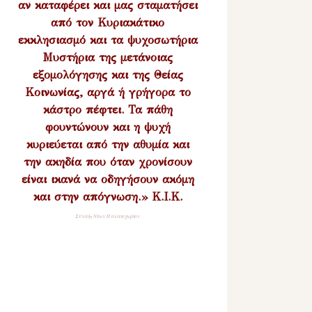
αν καταφέρει και μας σταματήσει
από τον Κυριακάτικο
εκκλησιασμό και τα ψυχοσωτήρια
Μυστήρια της μετάνοιας
εξομολόγησης και της Θείας
Κοινωνίας, αργά ή γρήγορα το
κάστρο πέφτει. Τα πάθη
φουντώνουν και η ψυχή
κυριεύεται από την αθυμία και
την ακηδία που όταν χρονίσουν
είναι ικανά να οδηγήσουν ακόμη
και στην απόγνωση.» Κ.Ι.Κ.
Σύναξη Νέων Παλαιοχωρίου