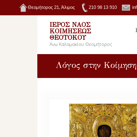
Θεομήτορος 21, Άλιμος
210 98 13 910
in
ΙΕΡΌΣ ΝΑΌΣ
ΚΟΙΜΉΣΕΩΣ
ΘΕΟΤΌΚΟΥ
Άνω Καλαμακίου Θεομήτορος
Λόγος στην Κοίμηση