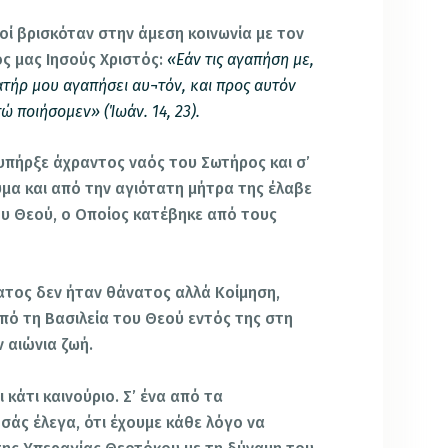
οί βρισκόταν στην άμεση κοινωνία με τον
ος μας Ιησούς Χριστός:
«Εάν τις αγαπήση με,
πατήρ μου αγαπήσει αυ¬τόν, και προς αυτόν
ώ ποιήσομεν» (Ίωάν. 14, 23).
πήρξε άχραντος ναός του Σωτήρος και σ’
ύμα και από την αγιότατη μήτρα της έλαβε
υ Θεού, ο Οποίος κατέβηκε από τους
νατος δεν ήταν θάνατος αλλά Κοίμηση,
ό τη Βασιλεία του Θεού εντός της στη
 αιώνια ζωή.
κάτι καινούριο. Σ’ ένα από τα
άς έλεγα, ότι έχουμε κάθε λόγο να