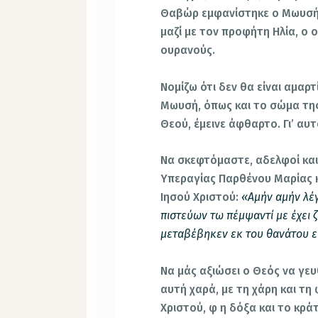
Θαβώρ εμφανίστηκε ο Μωυσής
μαζί με τον προφήτη Ηλία, ο
ουρανούς.
Νομίζω ότι δεν θα είναι αμαρ
Μωυσή, όπως και το σώμα της
Θεού, έμεινε άφθαρτο. Γι’ αυ
Να σκεφτόμαστε, αδελφοί και
Υπεραγίας Παρθένου Μαρίας κ
Ιησού Χριστού:
«Αμήν αμήν λέγ
πιστεύων τω πέμψαντί με έχει ζ
μεταβέβηκεν εκ του θανάτου ε
Να μάς αξιώσει ο Θεός να γευ
αυτή χαρά, με τη χάρη και τη
Χριστού, φ η δόξα και το κρ