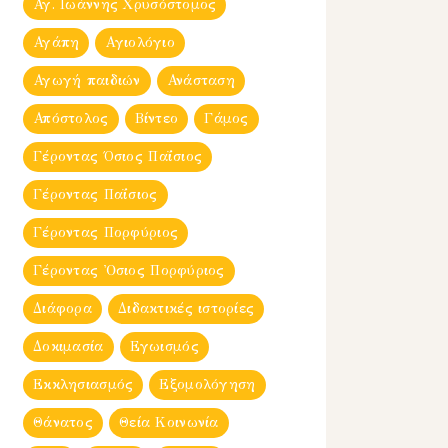
Αγ. Ιωάννης Χρυσόστομος
Αγάπη
Αγιολόγιο
Αγωγή παιδιών
Ανάσταση
Απόστολος
Βίντεο
Γάμος
Γέροντας Όσιος Παΐσιος
Γέροντας Παΐσιος
Γέροντας Πορφύριος
Γέροντας Ὀσιος Πορφύριος
Διάφορα
Διδακτικές ιστορίες
Δοκιμασία
Εγωισμός
Εκκλησιασμός
Εξομολόγηση
Θάνατος
Θεία Κοινωνία