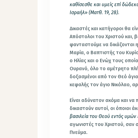
καθίσεσθε και υμείς επί δώδε
Ισραήλ» (Ματθ. 19, 28)
.
Δικαστές και κατήγοροι θα εί
Απόστολοι του Χριστού και, β
φανταστούμε να δικάζονται η
Μαρία, ο Βαπτιστής του Κυρί
ο Ηλίας και ο Ενώχ τους οπο
Ουρανό, όλο το αμέτρητο πλή
δοξασμένοι από τον Θεό άγιοι
κεφαλής τον άγιο Νικόλαο, α
Είναι αδύνατον ακόμα και να
δικαστούν αυτοί, οι όποιοι ά
βασιλεία του Θεού εντός υμών εσ
αγωνιστές του Χριστού, σαν 
Πνεύμα.