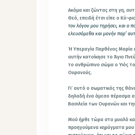
Ακόμα και ζώντας στη γη, αυτ
Θεό, επειδή έτσι είπε ο Κύ¬ρι
τον λόγον μου τηρήσει, και ο 
ελευσόμεθα και μονήν παρ’ αυτ
Ή Υπεραγία Παρθένος Μαρία υ
αυτήν κατοίκησε το Άγιο Πνε
το ανθρώπινο σώμα ο Υιός το
Ουρανούς.
Γι’ αυτό ο σωματικός της θά
δηλαδή ένα άμεσο πέρασμα απ
Βασιλεία των Ουρανών και την
Μού ήρθε τώρα στο μυαλό και 
προηγούμενα κηρύγματα μου σ