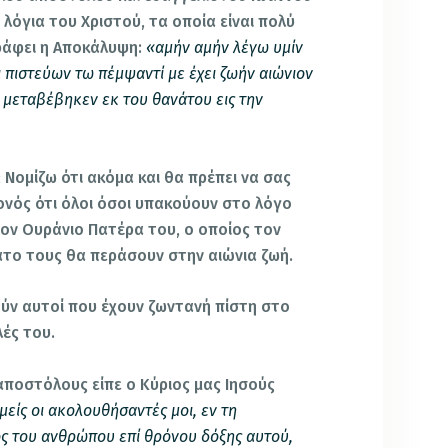
λόγια του Χριστού, τα οποία είναι πολύ
ράφει η Αποκάλυψη:
«αμήν αμήν λέγω υμίν
ι πιστεύων τω πέμψαντί με έχει ζωήν αιώνιον
λά μεταβέβηκεν εκ του θανάτου εις την
 Νομίζω ότι ακόμα και θα πρέπει να σας
γονός ότι όλοι όσοι υπακούουν στο λόγο
τον Ουράνιο Πατέρα του, ο οποίος τον
ατο τους θα περάσουν στην αιώνια ζωή.
ούν αυτοί που έχουν ζωντανή πίστη στο
ές του.
ποστόλους είπε ο Κύριος μας Ιησούς
μείς οι ακολουθήσαντές μοι, εν τη
ιός του ανθρώπου επί θρόνου δόξης αυτού,