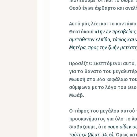
πιστεύουμε, ότι και το σώμα
Θεού έγινε άφθαρτο και ανε
Αυτό μάς λέει και το κοντάκι
Θεοτόκου:
«Την εν πρεσβείαις
αμετάθετον ελπίδα, τάφος και
Μητέρα, προς την ζωήν μετέστη
Προσέξτε: Σκεπτόμενοι αυτό, 
για το θάνατο του μεγαλυτέρ
Μωυσή στο 34ο κεφάλαιο του 
σύμφωνα με το λόγο του Θεο
Μωάβ.
Ο τάφος του μεγάλου αυτού π
προσκυνήματος για όλο το λα
διαβάζουμε, ότι:
«ουκ οίδεν ο
ταύτης» (Δευτ. 34, 6).
Όμως κατ