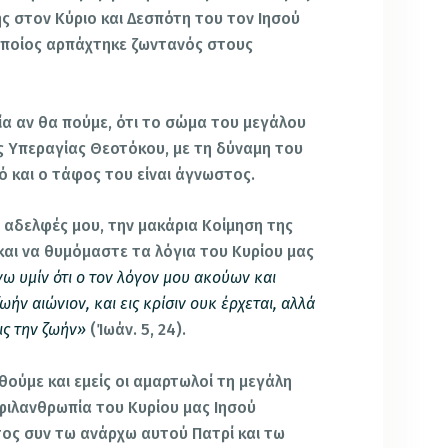
 στον Κύριο και Δεσπότη του τον Ιησού
 οποίος αρπάχτηκε ζωντανός στους
τία αν θα πούμε, ότι το σώμα του μεγάλου
 Υπεραγίας Θεοτόκου, με τη δύναμη του
τό και ο τάφος του είναι άγνωστος.
 αδελφές μου, την μακάρια Κοίμηση της
αι να θυμόμαστε τα λόγια του Κυρίου μας
ω υμίν ότι ο τον λόγον μου ακούων και
ωήν αιώνιον, και εις κρίσιν ουκ έρχεται, αλλά
ις την ζωήν»
(Ίωάν. 5, 24).
θούμε και εμείς οι αμαρτωλοί τη μεγάλη
 φιλανθρωπία του Κυρίου μας Ιησού
άτος συν τω ανάρχω αυτού Πατρί και τω