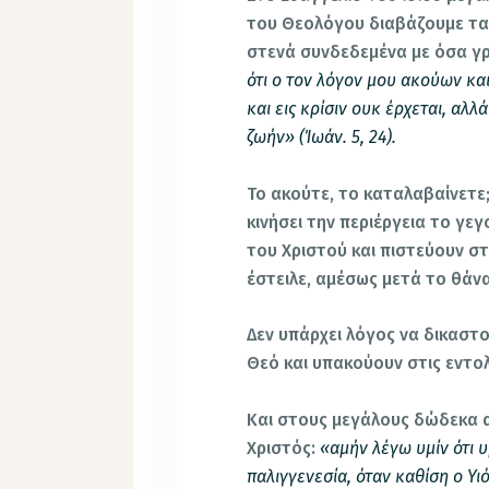
του Θεολόγου διαβάζουμε τα 
στενά συνδεδεμένα με όσα γ
ότι ο τον λόγον μου ακούων κα
και εις κρίσιν ουκ έρχεται, αλ
ζωήν» (Ίωάν. 5, 24).
Το ακούτε, το καταλαβαίνετε;
κινήσει την περιέργεια το γε
του Χριστού και πιστεύουν σ
έστειλε, αμέσως μετά το θάν
Δεν υπάρχει λόγος να δικαστ
Θεό και υπακούουν στις εντολ
Και στους μεγάλους δώδεκα α
Χριστός:
«αμήν λέγω υμίν ότι υ
παλιγγενεσία, όταν καθίση ο Υ