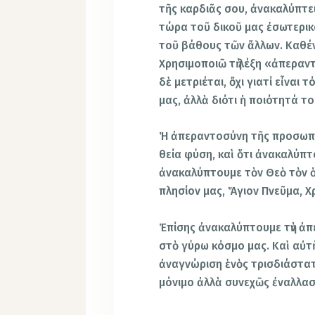
τῆς καρδιᾶς σου, ἀνακαλύπτει
τώρα τοῦ δικοῦ μας ἐσωτερικ
τοῦ βάθους τῶν ἄλλων. Καθένα
Χρησιμοποιῶ τὴ λέξη «ἀπεραν
δὲ μετριέται, ὄχι γιατί εἶναι
μας, ἀλλὰ διότι ἡ ποιότητά τ
Ἡ ἀπεραντοσύνη τῆς προσωπικ
θεία φύση, καὶ ὅτι ἀνακαλύπ
ἀνακαλύπτουμε τὸν Θεὸ τὸν 
πλησίον μας, Ἅγιον Πνεῦμα, Χ
Ἐπίσης ἀνακαλύπτουμε τὴν ἀπ
στὸ γύρω κόσμο μας. Καὶ αὐτὴ 
ἀναγνώριση ἑνὸς τρισδιάστατ
μόνιμο ἀλλὰ συνεχῶς ἐναλλα