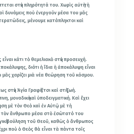
τεται στὴν πληρότητά του. Χωρὶς αὐτὴ τὴ
 οἱ δυνάμεις ποὺ ἐνεργοῦν μέσα του μᾶς
 τερατώδεις, μένουμε κατάπληκτοι καὶ
 εἶναι κάτι τὸ θεμελιακὸ στὴν προσευχή.
ἀποκάλυψης, διότι ἡ ἴδια ἡ ἀποκάλυψη εἶναι
 μᾶς χαρίζει μιὰ νέα θεώρηση τοῦ κόσμου.
ς στὴν Ἁγία Γραφὴ ἔτσι καὶ στὴ ζωή.
νη, μοναδικὴ καὶ ὑποδειγματική. Καὶ ἔχει
η μὲ τὸν Θεὸ καὶ ἐν Αὐτῷ μὲ τὴ
μὲ τὸν ἄνθρωπο μέσα στὸ ἐσώτατό του
υργικὴ βούληση τοῦ Θεοῦ, καθὼς ὁ ἄνθρωπος
ρι ποὺ ὁ Θεὸς θὰ εἶναι τὰ πάντα τοῖς