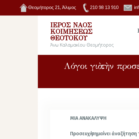
Θεομήτορος 21, Άλιμος
210 98 13 910
in
ΙΕΡΌΣ ΝΑΌΣ
ΚΟΙΜΉΣΕΩΣ
ΘΕΟΤΌΚΟΥ
Άνω Καλαμακίου Θεομήτορος
Λόγοι γιὰ τὴν προ
MIA ANAKAΛΥΨΗ
Προσευχὴ σημαίνει ἀναζήτηση 