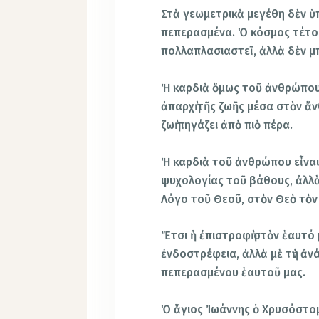
Στὰ γεωμετρικὰ μεγέθη δὲν ὑπ
πεπερασμένα. Ὁ κόσμος τέτο
πολλαπλασιαστεῖ, ἀλλὰ δὲν μ
Ἡ καρδιὰ ὅμως τοῦ ἀνθρώπου
ἀπαρχὴ τῆς ζωῆς μέσα στὸν ἄν
ζωὴ πηγάζει ἀπὸ πιὸ πέρα.
Ἡ καρδιὰ τοῦ ἀνθρώπου εἶναι ἀ
ψυχολογίας τοῦ βάθους, ἀλλὰ 
Λόγο τοῦ Θεοῦ, στὸν Θεὸ τὸν 
Ἔτσι ἡ ἐπιστροφὴ στὸν ἑαυτό 
ἐνδοστρέφεια, ἀλλὰ μὲ τὴν ἀν
πεπερασμένου ἑαυτοῦ μας.
Ὁ ἅγιος Ἰωάννης ὁ Χρυσόστομ