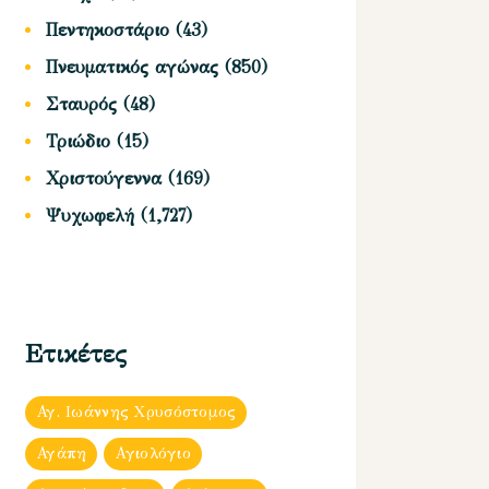
Πεντηκοστάριο
(43)
Πνευματικός αγώνας
(850)
Σταυρός
(48)
Τριώδιο
(15)
Χριστούγεννα
(169)
Ψυχωφελή
(1,727)
Ετικέτες
Αγ. Ιωάννης Χρυσόστομος
Αγάπη
Αγιολόγιο