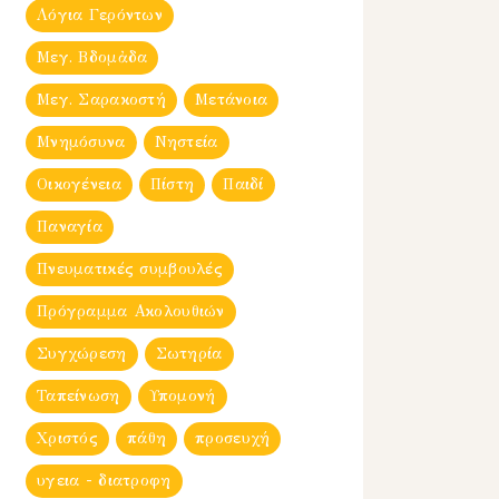
Λόγια Γερόντων
Μεγ. Βδομἀδα
Μεγ. Σαρακοστή
Μετάνοια
Μνημόσυνα
Νηστεία
Οικογένεια
Πίστη
Παιδί
Παναγία
Πνευματικές συμβουλές
Πρόγραμμα Ακολουθιών
Συγχώρεση
Σωτηρία
Ταπείνωση
Υπομονή
Χριστός
πάθη
προσευχή
υγεια - διατροφη