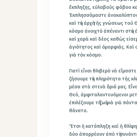
ἔκπληξης, εὐλαβοῦς φόβου κα
Ἐκπλησσόμαστε ἀνακαλύπτοντ
καὶ τὴν ἀρχὴ τῆς γνώσεως το
κόσμο ἀνοιχτὸ ἀπέναντι στὴ
καὶ χαρὰ καὶ δέος καθὼς εἰσε
ἁγιότητος καὶ ὀμορφιᾶς. Καὶ 
γιὰ τὸν κόσμο.
Γιατί εἶναι θλιβερὸ νὰ εἴμαστε
ζήσουμε τὴν πληρότητα τῆς κ
μέσα στὰ στενὰ ὅριά μας. Εἶν
Θεό, ἀμφιταλαντευόμενοι μετ
ἐπιλέξουμε τὴ ζωὴ μιὰ γιὰ πάν
θάνατο.
Ἔτσι ἡ κατάπληξη καὶ ἡ θλίψη
δύο ἀπορρέουν ἀπὸ τὴ συνάντ