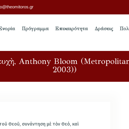
fo@theomitoros.gr
Ενορία
Πρόγραμμα
Επικαιρότητα
Δράσεις
Πολ
σευχὴ, Anthony Bloom (Metropolitan
2003))
τοῦ Θεοῦ, συνάντηση μὲ τὸν Θεό, καὶ