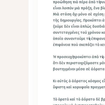
προώθηση πιὸ πέρα ἀπὸ τὴ συν
εἶναι λοιπὸν μιὰ πράξη, ἕνα β
Μιὰ στάση ὄχι μόνο σὲ σχέση 
τῆς δημιουργίας. Προκύπτει ἀ
ζοῦμε δὲν εἶναι ἁπλῶς δυσδι
συντεταγμένες τοῦ χρόνου κα
ὁποῖο συναντοῦμε τὴν ἐπιφανε
ἐπιφάνεια ποὺ σκεπάζει τὸ κ
Ἡ προσευχὴ προκύπτει ἀπὸ τὴν
ὅτι δὲν περιστοιχιζόμαστε μ
βουτηγμένοι μέσα σὲ ἀόρατα 
Κι αὐτὸς ὁ ἀόρατος κόσμος ε
ὕψιστη καὶ κορυφαία πραγματ
Τὸ ὁρατὸ καὶ τὸ ἀόρατο δὲ β