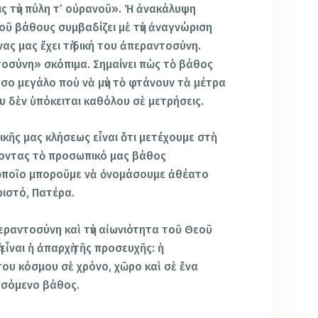
ς τὴν πύλη τ’ οὐρανοῦ». Ἡ ἀνακάλυψη
οῦ βάθους συμβαδίζει μὲ τὴν ἀναγνώριση
ς μας ἔχει τὴ δική του ἀπεραντοσύνη.
τοσύνη» σκόπιμα. Σημαίνει πὼς τὸ βάθος
 τόσο μεγάλο ποὺ νὰ μὴν τὸ φτάνουν τὰ μέτρα
ου δὲν ὑπόκειται καθόλου σὲ μετρήσεις.
ῆς μας κλήσεως εἶναι ὅτι μετέχουμε στὴ
τοντας τὸ προσωπικό μας βάθος
ὁποῖο μποροῦμε νὰ ὀνομάσουμε ἀθέατο
ριστό, Πατέρα.
εραντοσύνη καὶ τὴν αἰωνιότητα τοῦ Θεοῦ
εἶναι ἡ ἀπαρχὴ τῆς προσευχῆς: ἡ
ου κόσμου σὲ χρόνο, χῶρο καὶ σὲ ἕνα
σσόμενο βάθος.