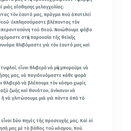
ὶ μιᾶς αἴσθησης μελαγχολίας:
ας τὸν ἑαυτό μας, πράγμα ποὺ ἀποτελεῖ
ῦ Θεοῦ· ἐκπλησσόμαστε βλέποντας τὸν
ν ἀπεραντοσύνη τοῦ Θεοῦ. Νοιώθουμε φόβο
ρχόμαστε στὴν παρουσία τῆς θεϊκῆς
συνάμα θλιβόμαστε γιὰ τὸν ἑαυτό μας καὶ
 τυφλοί, εἶναι θλιβερὸ νὰ μὴν μποροῦμε νὰ
λήσης μας, νὰ παγιδευόμαστε κάθε φορὰ
αι θλιβερὸ νὰ βλέπουμε τὸν κόσμο χωρὶς
αξὺ ζωῆς καὶ θανάτου, ἀνίκανοι νὰ
τα ἢ νὰ γλιτώσουμε μιὰ γιὰ πάντα ἀπὸ τὸ
 εἶναι δύο πηγὲς τῆς προσευχῆς μας. Καὶ οἱ
ησή μας μὲ τὸ βάθος τοῦ κόσμου, ποὺ