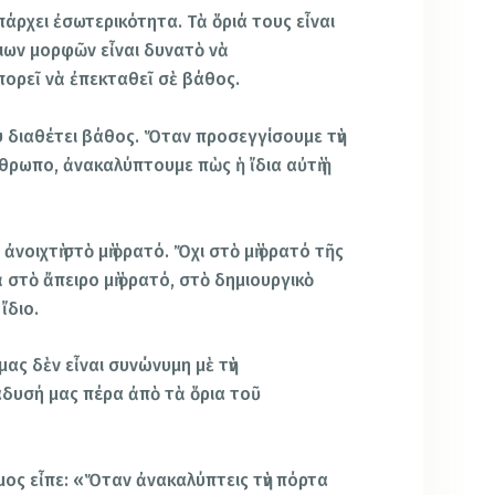
άρχει ἐσωτερικότητα. Τὰ ὅριά τους εἶναι
ιων μορφῶν εἶναι δυνατὸ νὰ
πορεῖ νὰ ἐπεκταθεῖ σὲ βάθος.
 διαθέτει βάθος. Ὅταν προσεγγίσουμε τὴν
θρωπο, ἀνακαλύπτουμε πὼς ἡ ἴδια αὐτὴ ἡ
νοιχτὴ στὸ μὴ ὁρατό. Ὄχι στὸ μὴ ὁρατό τῆς
στὸ ἄπειρο μὴ ὁρατό, στὸ δημιουργικὸ
ἴδιο.
μας δὲν εἶναι συνώνυμη μὲ τὴν
άδυσή μας πέρα ἀπὸ τὰ ὅρια τοῦ
ος εἶπε: «Ὅταν ἀνακαλύπτεις τὴν πόρτα