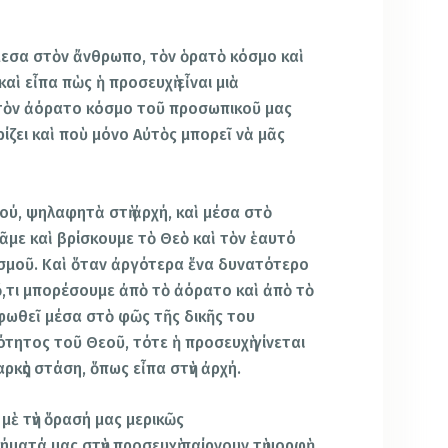
άμεσα στὸν ἄνθρωπο, τὸν ὁρατὸ κόσμο καὶ
αὶ εἶπα πὼς ἡ προσευχὴ εἶναι μιὰ
στὸν ἀόρατο κόσμο τοῦ προσωπικοῦ μας
ίζει καὶ ποὺ μόνο Αὐτὸς μπορεῖ νὰ μᾶς
πού, ψηλαφητὰ στὴ ἀρχή, καὶ μέσα στὸ
ᾶμε καὶ βρίσκουμε τὸ Θεὸ καὶ τὸν ἑαυτό
σμοῦ. Καὶ ὅταν ἀργότερα ἕνα δυνατότερο
ὅ,τι μπορέσουμε ἀπὸ τὸ ἀόρατο καὶ ἀπὸ τὸ
φωθεῖ μέσα στὸ φῶς τῆς δικῆς του
τητος τοῦ Θεοῦ, τότε ἡ προσευχὴ γίνεται
ρκὴς στάση, ὅπως εἶπα στὴν ἀρχή.
μὲ τὴν ὅρασή μας μερικῶς
ατά μας στὴν προσευχὴ παίρνουν τὴ μορφὴ