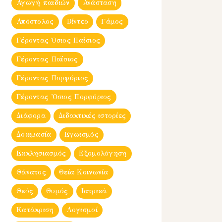
Αγωγή παιδιών
Ανάσταση
Απόστολος
Βίντεο
Γάμος
Γέροντας Όσιος Παΐσιος
Γέροντας Παΐσιος
Γέροντας Πορφύριος
Γέροντας Ὀσιος Πορφύριος
Διάφορα
Διδακτικές ιστορίες
Δοκιμασία
Εγωισμός
Εκκλησιασμός
Εξομολόγηση
Θάνατος
Θεία Κοινωνία
Θεός
Θυμός
Ιατρικά
Κατάκριση
Λογισμοί