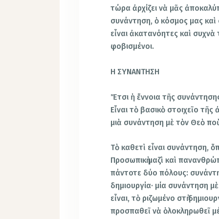
τώρα ἀρχίζει νὰ μᾶς ἀποκαλύπ
συνάντηση, ὁ κόσμος μας καὶ
εἶναι ἀκατανόητες καὶ συχνὰ
φοβισμένοι.
Η ΣΥΝΑΝΤΗΣΗ
Ἔτσι ἡ ἔννοια τῆς συνάντησης
Εἶναι τὸ βασικὸ στοιχεῖο τῆς 
μιὰ συνάντηση μὲ τὸν Θεὸ ποὺ
Τὸ καθετὶ εἶναι συνάντηση, ὅπω
Προσωπικὴ μαζὶ καὶ πανανθρώπι
πάντοτε δύο πόλους: συνάντησ
δημιουργία· μία συνάντηση 
εἶναι, τὸ ριζωμένο στὴ δημιο
προσπαθεῖ νὰ ὁλοκληρωθεῖ μέχ