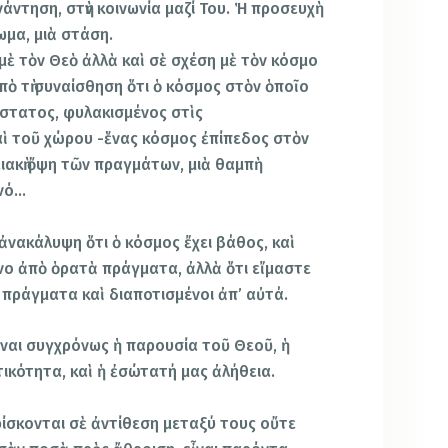
άντηση, στὴν κοινωνία μαζί Του. Ἡ προσευχὴ
ίωμα, μιὰ στάση.
μὲ τὸν Θεὸ ἀλλὰ καὶ σὲ σχέση μὲ τὸν κόσμο
πὸ τὴ συναίσθηση ὅτι ὁ κόσμος στὸν ὁποῖο
άστατος, φυλακισμένος στὶς
ὶ τοῦ χώρου -ἕνας κόσμος ἐπίπεδος στὸν
ιακὴ ὄψη τῶν πραγμάτων, μιὰ θαμπὴ
ενό…
 ἀνακάλυψη ὅτι ὁ κόσμος ἔχει βάθος, καὶ
όνο ἀπὸ ὁρατὰ πράγματα, ἀλλὰ ὅτι εἴμαστε
πράγματα καὶ διαποτισμένοι ἀπ’ αὐτά.
ἶναι συγχρόνως ἡ παρουσία τοῦ Θεοῦ, ἡ
ικότητα, καὶ ἡ ἐσώτατή μας ἀλήθεια.
ρίσκονται σὲ ἀντίθεση μεταξύ τους οὔτε