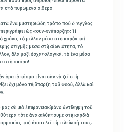
σὰν ποσὰ πρὸς ἄθροιση· εἶναι παρόντα
σα στὸ πυρωμένο σίδερο.
 κατὰ ἕνα μυστηριώδη τρόπο ποὺ ὁ Ἄγγλος
 περιγράφει ὡς «συν-ενύπαρξη»: Ἡ
ὸ χρόνο, τὸ μέλλον μέσα στὸ παρὸν καὶ
ρης στιγμῆς μέσα στὴν αἰωνιότητα, τὸ
λλον, ὅλα μαζὶ ἐσχατολογικά, τὸ ἕνα μέσα
σα στὸ σπόρο!
ὸν ὁρατὸ κόσμο εἶναι σὰν νὰ ζεῖ στὴν
ζει ὄχι μόνο τὴν ὕπαρξη τοῦ Θεοῦ, ἀλλὰ καὶ
ν.
 μας σὲ μιὰ ἐπιφανειακὴ μόνο ἀντίληψη τοῦ
θύτερα τότε ἀνακαλύπτουμε στὴν καρδιὰ
ορροπίας ποὺ ἀποτελεῖ τὴν τελείωσή τους.