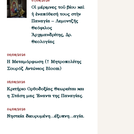
07/08/2026
Οἱ μέριμνες τοῦ βίου καὶ
ἡ ἐναπόθεσή τους στὴν
Παναγία – Λεμοντζῆς
Θεόφιλος
Ἀρχιμανδρίτης, Δρ.
Θεολογίας
06/08/2026
Η Μεταμόρφωση († Μητροπολίτης
Σουρόζ Αντώνιος Bloom)
05/08/2026
Kριτήριο Oρθοδοξίας Θεωρείται και
η Στάση μας ΄Εναντι της Παναγίας.
04/08/2026
Νηστεία διευρυμένη…έξυπνη…αγία.