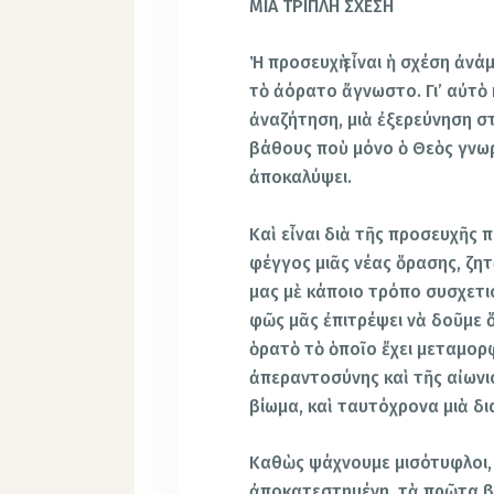
ΜΙΑ ΤΡΙΠΛΗ ΣΧΕΣΗ
Ἡ προσευχὴ εἶναι ἡ σχέση ἀν
τὸ ἀόρατο ἄγνωστο. Γι’ αὐτὸ κ
ἀναζήτηση, μιὰ ἐξερεύνηση 
βάθους ποὺ μόνο ὁ Θεὸς γνωρ
ἀποκαλύψει.
Καὶ εἶναι διὰ τῆς προσευχῆς 
φέγγος μιᾶς νέας ὅρασης, ζητ
μας μὲ κάποιο τρόπο συσχετι
φῶς μᾶς ἐπιτρέψει νὰ δοῦμε 
ὁρατὸ τὸ ὁποῖο ἔχει μεταμορ
ἀπεραντοσύνης καὶ τῆς αἰωνιό
βίωμα, καὶ ταυτόχρονα μιὰ δια
Καθὼς ψάχνουμε μισότυφλοι, 
ἀποκατεστημένη, τὰ πρῶτα βήμ