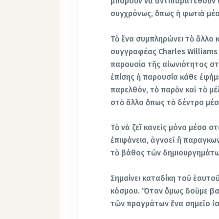
μποροῦν νὰ ἀντιπαρατεθοῦν 
συγχρόνως, ὅπως ἡ φωτιὰ μέ
Τὸ ἕνα συμπληρώνει τὸ ἄλλο
συγγραφέας Charles Williams
παρουσία τῆς αἰωνιότητος στ
ἐπίσης ἡ παρουσία κάθε ἐφήμε
παρελθόν, τὸ παρὸν καὶ τὸ μέ
στὸ ἄλλο ὅπως τὸ δέντρο μέ
Τὸ νὰ ζεῖ κανεὶς μόνο μέσα στ
ἐπιφάνεια, ἀγνοεῖ ἢ παραγκωνί
τὸ βάθος τῶν δημιουργημάτω
Σημαίνει καταδίκη τοῦ ἑαυτοῦ
κόσμου. Ὅταν ὅμως δοῦμε βα
τῶν πραγμάτων ἕνα σημεῖο ἰσ