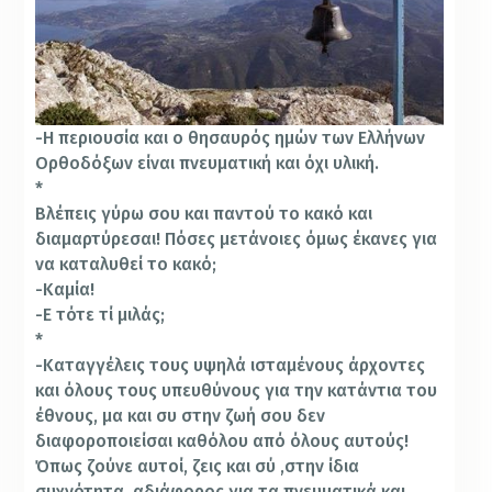
-Η περιουσία και ο θησαυρός ημών των Ελλήνων
Ορθοδόξων είναι πνευματική και όχι υλική.
*
Βλέπεις γύρω σου και παντού το κακό και
διαμαρτύρεσαι! Πόσες μετάνοιες όμως έκανες για
να καταλυθεί το κακό;
-Καμία!
-Ε τότε τί μιλάς;
*
-Καταγγέλεις τους υψηλά ισταμένους άρχοντες
και όλους τους υπευθύνους για την κατάντια του
έθνους, μα και συ στην ζωή σου δεν
διαφοροποιείσαι καθόλου από όλους αυτούς!
Όπως ζούνε αυτοί, ζεις και σύ ,στην ίδια
συχνότητα ,αδιάφορος για τα πνευματικά και