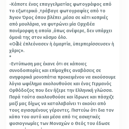
-Κάποτε ένας επαγγελματίας φωτογράφος από
το εξωτερικό ,τράβαγε φωτογραφίες από το
Άγιον Όρος όπου βλέπει ,μέσα σε κάτι κοπριές
από μουλάρια, να φυτρώνει μία Ορχιδέα
πανέμορφη η οποία ,όπως ανέφερε, δεν υπάρχει
όμοιά της στον κόσμο όλο.
«Οὗ δὲ ἐπλεόνασεν ἡ ἁμαρτία, ὑπερπερίσσευσεν ἡ
χάρις».
*
-Εντύπωση μας έκανε ότι σε κάποιες
συνοδοιπορίες και επίμοχθες αναβάσεις σε
ανηφορικά μονοπάτια προκειμένου να ακούσουμε
λόγια ωφέλημα ακολουθούσε και ένας Γερμανός
Ορθόδοξος που δεν ήξερε την Ελληνική γλώσσα.
Παρά ταύτα ακολουθούσε και ίδρωνε και πάσχιζε
μαζί μας δίχως να καταλαβαίνει τι ακούει από
τους αγιασμένους γέροντες. Πιστεύω ότι δια τον
κόπο του αυτό και μέσα από τις ασκητικές
φυσιογνωμίες των Μοναχών ο Θεός του έδωσε