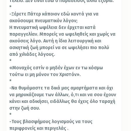
τέλειο. Δεν είναι εδώ ο Παράδεισος αλλά εξορία.
*
-Ξέρετε Πάτερ κάποιον εδώ κοντά για να
ακούσουμε πνευματικόν λόγον;
Η πνευματική ωφέλεια δεν έρχεται κατά
παραγγελίαν. Μπορείς να ωφεληθείς και χωρίς να
ακούσεις λόγο. Αυτή η ίδια λειτουργική και
ασκητική ζωή μπορεί να σε ωφελήσει πιο πολύ
από χιλιάδες λόγους.
*
«Μοναχός εστίν ο μηδέν έχων εν τω κόσμω
τούτω ει μη μόνον τον Χριστόν».
*
-Να θυμόμαστε τα δικά μας αμαρτήματα και όχι
να μηρυκάζουμε των άλλων, ό,τι και να σου έχουν
κάνει και αδικήσει, ειδάλλως θα έχεις όλο ταραχή
στην ζωή σου.
*
-Τους βλασφήμους λογισμούς να τους
περιφρονείς και περιγελάς .