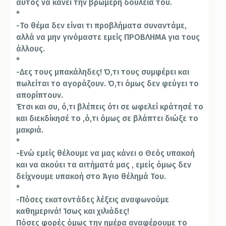
αυτός να κάνει την βρωμερή δουλειά του.
*
-Το θέμα δεν είναι τι προβλήματα συναντάμε,
αλλά να μην γινόμαστε εμείς ΠΡΟΒΛΗΜΑ για τους
άλλους.
*
-Δες τους μπακάληδες! Ό,τι τους συμφέρει και
πωλείται το αγοράζουν. Ό,τι όμως δεν φεύγει το
απορίπτουν.
Έτσι και συ, ό,τι βλέπεις ότι σε ωφελεί κράτησέ το
και διεκδίκησέ το ,ό,τι όμως σε βλάπτει διώξε το
μακριά.
*
-Ενώ εμείς θέλουμε να μας κάνει ο Θεός υπακοή
και να ακούει τα αιτήματά μας , εμείς όμως δεν
δείχνουμε υπακοή στο Άγιο θέλημά Του.
*
-Πόσες εκατοντάδες λέξεις αναφωνούμε
καθημερινά! Ίσως και χιλιάδες!
Πόσες φορές όμως την ημέρα αναφέρουμε το