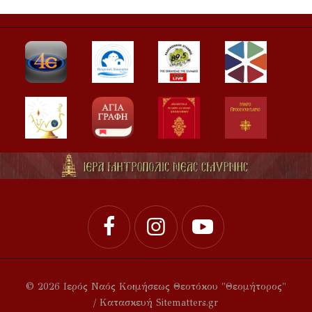
© 2026 Ιερός Ναός Κοιμήσεως Θεοτόκου "Θεομήτορος"
/ Κατασκευή Sitematters.gr