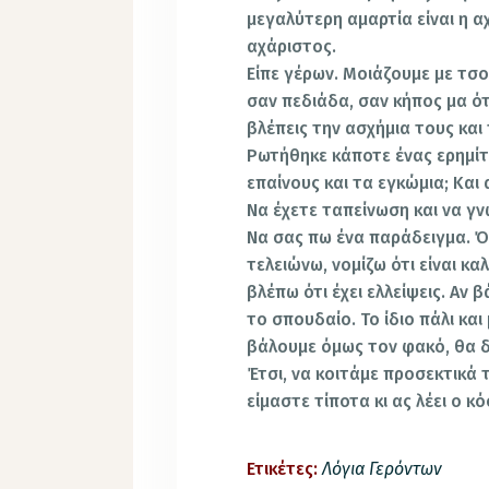
μεγαλύτερη αμαρτία είναι η α
αχάριστος.
Είπε γέρων. Μοιάζουμε με τσο
σαν πεδιάδα, σαν κήπος μα ότα
βλέπεις την ασχήμια τους και 
Ρωτήθηκε κάποτε ένας ερημίτ
επαίνους και τα εγκώμια; Και
Να έχετε ταπείνωση και να γν
Να σας πω ένα παράδειγμα. Ό
τελειώνω, νομίζω ότι είναι κα
βλέπω ότι έχει ελλείψεις. Αν 
το σπουδαίο. Το ίδιο πάλι και
βάλουμε όμως τον φακό, θα δ
Έτσι, να κοιτάμε προσεκτικά 
είμαστε τίποτα κι ας λέει ο κ
Ετικέτες:
Λόγια Γερόντων