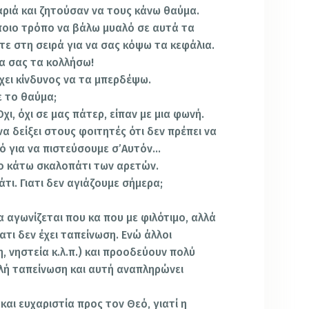
αριά και ζητούσαν να τους κάνω θαύμα.
ποιο τρόπο να βάλω μυαλό σε αυτά τα
ίτε στη σειρά για να σας κόψω τα κεφάλια.
α σας τα κολλήσω!
ρχει κίνδυνος να τα μπερδέψω.
ε το θαύμα;
ι, όχι σε μας πάτερ, είπαν με μια φωνή.
να δείξει στους φοιτητές ότι δεν πρέπει να
ό για να πιστεύσουμε σ’Αυτόν…
 το κάτω σκαλοπάτι των αρετών.
τι. Γιατι δεν αγιάζουμε σήμερα;
α αγωνίζεται που κα που με φιλότιμο, αλλά
ατι δεν έχει ταπείνωση. Ενώ άλλοι
, νηστεία κ.λ.π.) και προοδεύουν πολύ
λλή ταπείνωση και αυτή αναπληρώνει
και ευχαριστία προς τον Θεό, γιατί η