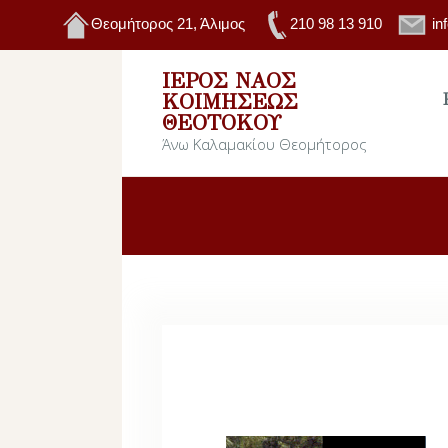
Θεομήτορος 21, Άλιμος
210 98 13 910
in
ΙΕΡΌΣ ΝΑΌΣ
ΚΟΙΜΉΣΕΩΣ
ΘΕΟΤΌΚΟΥ
Άνω Καλαμακίου Θεομήτορος