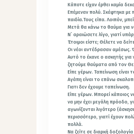
Κάποτε είχαν έρθει καμία δεκ
Επέμεναν πολύ. Σκέφτηκα με 
παιδία.Τους είπα. Λοιπόν, μπε
Μετά θα κάνω το θαύμα για ν
Ν` αραιώσετε λίγο, γιατί υπά
Έτοιμοι είστε; Θέλετε να δείτ
Οι νέοι αντέδρασαν αμέσως. Όχ
Αυτό το έκανε ο ασκητής για 
ζητούμε θαύματα από τον Θε
Είπε γέρων. Ταπείνωση είναι
Αγάπη είναι το επάνω σκαλοπά
Γιατι δεν έχουμε ταπείνωση.
Είπε γέρων. Μπορεί κάποιος ν
να μην έχει μεγάλη πρόοδο, γι
αγωνίζονται λιγότερο (άσκηση
περισσότερο, γιατί έχουν πο
πολλά.
Να ζείτε σε διαρκή δοξολογία 