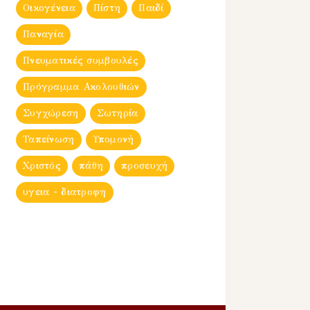
Οικογένεια
Πίστη
Παιδί
Παναγία
Πνευματικές συμβουλές
Πρόγραμμα Ακολουθιών
Συγχώρεση
Σωτηρία
Ταπείνωση
Υπομονή
Χριστός
πάθη
προσευχή
υγεια - διατροφη