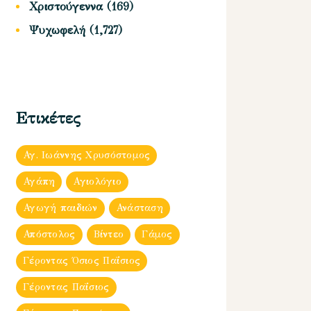
Χριστούγεννα
(169)
Ψυχωφελή
(1,727)
Ετικέτες
Αγ. Ιωάννης Χρυσόστομος
Αγάπη
Αγιολόγιο
Αγωγή παιδιών
Ανάσταση
Απόστολος
Βίντεο
Γάμος
Γέροντας Όσιος Παΐσιος
Γέροντας Παΐσιος