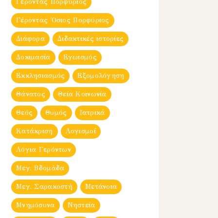
Γέροντας Πορφύριος
Γέροντας Ὀσιος Πορφύριος
Διάφορα
Διδακτικές ιστορίες
Δοκιμασία
Εγωισμός
Εκκλησιασμός
Εξομολόγηση
Θάνατος
Θεία Κοινωνία
Θεός
Θυμός
Ιατρικά
Κατάκριση
Λογισμοί
Λόγια Γερόντων
Μεγ. Βδομἀδα
Μεγ. Σαρακοστή
Μετάνοια
Μνημόσυνα
Νηστεία