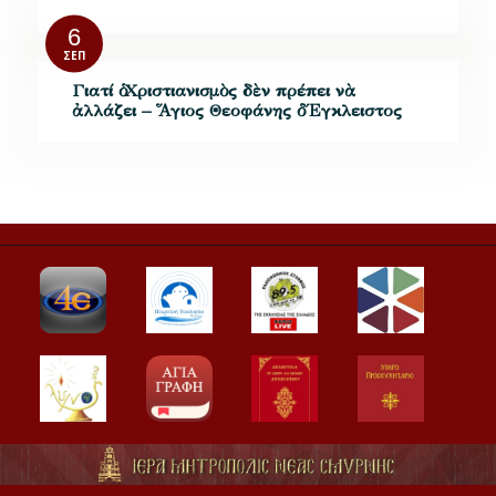
6
ΣΕΠ
Γιατί ὁ Χριστιανισμὸς δὲν πρέπει νὰ
ἀλλάζει – Ἅγιος Θεοφάνης ὁ Ἔγκλειστος