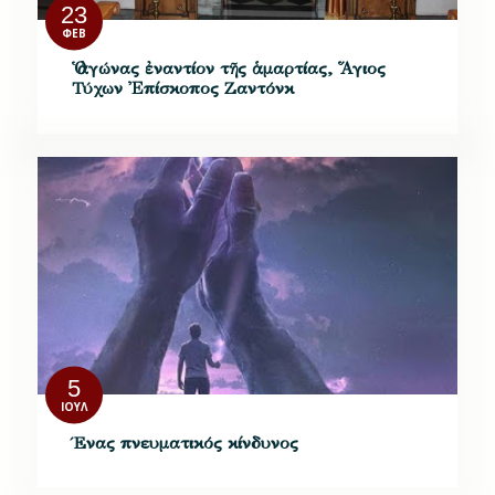
23
ΦΕΒ
Ὁ ἀγώνας ἐναντίον τῆς ἁμαρτίας, Ἅγιος
Τύχων Ἐπίσκοπος Ζαντόνκ
5
ΙΟΎΛ
Ένας πνευματικός κίνδυνος