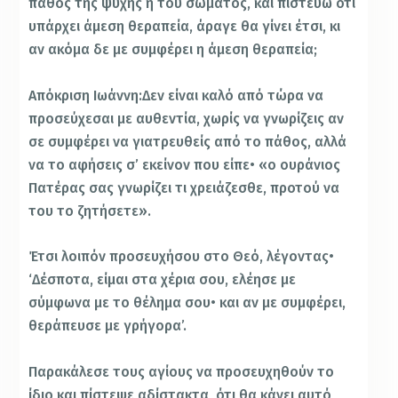
πάθος της ψυχής ή του σώματος, και πιστεύω ότι
υπάρχει άμεση θεραπεία, άραγε θα γίνει έτσι, κι
αν ακόμα δε με συμφέρει η άμεση θεραπεία;
Απόκριση Ιωάννη:Δεν είναι καλό από τώρα να
προσεύχεσαι με αυθεντία, χωρίς να γνωρίζεις αν
σε συμφέρει να γιατρευθείς από το πάθος, αλλά
να το αφήσεις σ’ εκείνον που είπε• «ο ουράνιος
Πατέρας σας γνωρίζει τι χρειάζεσθε, προτού να
του το ζητήσετε».
Έτσι λοιπόν προσευχήσου στο Θεό, λέγοντας•
‘Δέσποτα, είμαι στα χέρια σου, ελέησε με
σύμφωνα με το θέλημα σου• και αν με συμφέρει,
θεράπευσε με γρήγορα’.
Παρακάλεσε τους αγίους να προσευχηθούν το
ίδιο και πίστεψε αδίστακτα, ότι θα κάνει αυτό