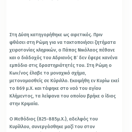
Φορητή εικόνα με τους Κύριλλο και Μεθόδιο. Οι άγιοι αυτοί αποτυπώνονται συχνά στην τέχνη των Σλάβων
Στη Δύση κατηγορήθηκε ως αιρετικός. Πριν
φθάσει στη Ρώμη για να τακτοποιήσει ζητήματα
χειροτονίας κληρικών, ο Πάπας Νικόλαος πέθανε
και ο διάδοχός του Αδριανός Β’ δεν έφερε κανένα
εμπόδιο στις δραστηριότητές του. Στη Ρώμη ο
Κων/νος έλαβε το μοναχικό σχήμα,
μετονομασθείς σε Κύριλλο. Εκοιμήθη εν Κυρίω εκεί
το 869 μ.Χ. και τάφηκε στο ναό του αγίου
Κλήμεντος, τα λείψανα του οποίου βρήκε ο ίδιος
στην Κριμαία.
Ο Μεθόδιος (825-885μ.Χ.), αδελφός του
Κυρίλλου, συνεργάσθηκε μαζί του στον