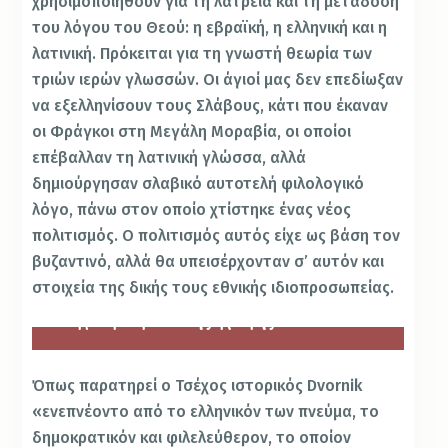
χρησιμοποιηθούν για τη λατρεία και τη μετάδοση
του λόγου του Θεού: η εβραϊκή, η ελληνική και η
λατινική. Πρόκειται για τη γνωστή θεωρία των
τριών ιερών γλωσσών. Οι άγιοί μας δεν επεδίωξαν
να εξελληνίσουν τους Σλάβους, κάτι που έκαναν
οι Φράγκοι στη Μεγάλη Μοραβία, οι οποίοι
επέβαλλαν τη λατινική γλώσσα, αλλά
δημιούργησαν σλαβικό αυτοτελή φιλολογικό
λόγο, πάνω στον οποίο χτίστηκε ένας νέος
πολιτισμός. Ο πολιτισμός αυτός είχε ως βάση τον
βυζαντινό, αλλά θα υπεισέρχονταν σ’ αυτόν και
στοιχεία της δικής τους εθνικής ιδιοπροσωπείας.
Δείγμα γλαγολιτικής γραφής από κώδικα του 11ου αι. (κωδ. Ασσεμάνι).
Όπως παρατηρεί ο Τσέχος ιστορικός Dvornik
«ενεπνέοντο από το ελληνικόν των πνεύμα, το
δημοκρατικόν και φιλελεύθερον, το οποίον