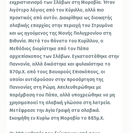
εκχριστιανισμό των Σλάβων στη Μοραβία. Ήταν
λιγότερο λόγιος από τον Κύριλλο, αλλά πιο
πρακτικός από αυτόν. Διακρίθηκε ως διοικητής
σλαβικής επαρχίας στην περιοχή του Στρυμόνα
και ως ηγούμενος της Μονής Πολυχρονίου στη
Βιθυνία. Μετά τον θάνατο του Κυρίλλου, ο
Μεθόδιος διορίστηκε από τον Πάπα
αρχιεπίσκοπος των Σλάβων. Εγκαταστάθηκε στην
Παννονία, αλλά δικάστηκε και φυλακίστηκε το
870μ.Χ. από τους Βαυαρούς Επισκόπους, οι
οποίοι αντιδρούσαν στην προσάρτηση της
Παννονίας στη Ρώμη. Απελευθερώθηκε με
παρέμβαση του Πάπα, αλλά υποχρεώθηκε να μη
χρησιμοποιεί τη σλαβική γλώσσα στη λατρεία.
Μετέφρασε την Αγία Γραφή στα σλαβικά.
Εκοιμήθη εν Κυρίω στη Μοραβία το 885μ.Χ.