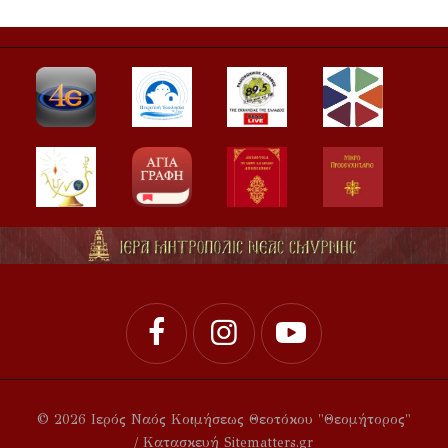
© 2026 Ιερός Ναός Κοιμήσεως Θεοτόκου "Θεομήτορος"
/ Κατασκευή Sitematters.gr