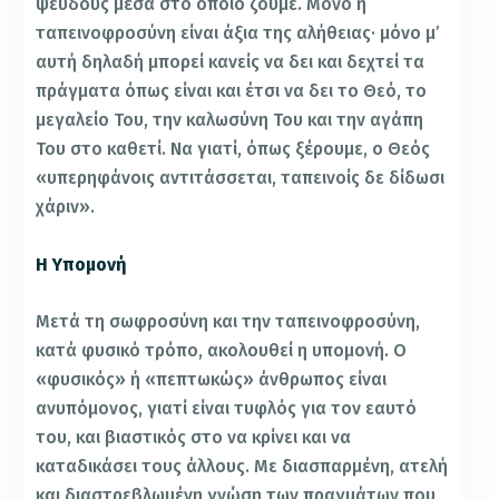
ψεύδους μέσα στο οποίο ζούμε. Μόνο η
ταπεινοφροσύνη είναι άξια της αλήθειας· μόνο μ’
αυτή δηλαδή μπορεί κανείς να δει και δεχτεί τα
πράγματα όπως είναι και έτσι να δει το Θεό, το
μεγαλείο Του, την καλωσύνη Του και την αγάπη
Του στο καθετί. Να γιατί, όπως ξέρουμε, ο Θεός
«υπερηφάνοις αντιτάσσεται, ταπεινοίς δε δίδωσι
χάριν».
Η Υπομονή
Μετά τη σωφροσύνη και την ταπεινοφροσύνη,
κατά φυσικό τρόπο, ακολουθεί η υπομονή. Ο
«φυσικός» ή «πεπτωκώς» άνθρωπος είναι
ανυπόμονος, γιατί είναι τυφλός για τον εαυτό
του, και βιαστικός στο να κρίνει και να
καταδικάσει τους άλλους. Με διασπαρμένη, ατελή
και διαστρεβλωμένη γνώση των πραγμάτων που