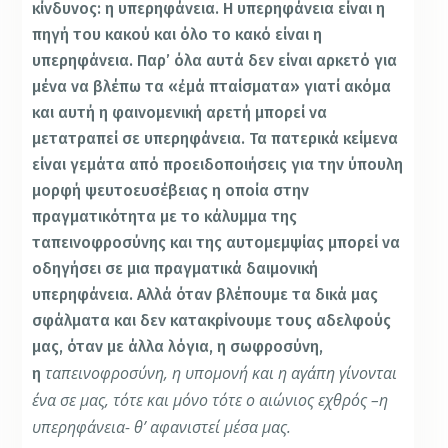
κίνδυνος: η υπερηφάνεια. Η υπερηφάνεια είναι η
πηγή του κακού και όλο το κακό είναι η
υπερηφάνεια. Παρ’ όλα αυτά δεν είναι αρκετό για
μένα να βλέπω τα «ἐμά πταίσματα» γιατί ακόμα
και αυτή η φαινομενική αρετή μπορεί να
μετατραπεί σε υπερηφάνεια. Τα πατερικά κείμενα
είναι γεμάτα από προειδοποιήσεις για την ύπουλη
μορφή ψευτοευσέβειας η οποία στην
πραγματικότητα με το κάλυμμα της
ταπεινοφροσύνης και της αυτομεμψίας μπορεί να
οδηγήσει σε μια πραγματικά δαιμονική
υπερηφάνεια. Αλλά όταν βλέπουμε τα δικά μας
σφάλματα και δεν κατακρίνουμε τους αδελφούς
μας, όταν με άλλα λόγια, η σωφροσύνη,
ταπεινοφροσύνη, η υπομονή και η αγάπη γίνονται
η
ένα σε μας, τότε και μόνο τότε ο αιώνιος εχθρός –η
υπερηφάνεια- θ’ αφανιστεί μέσα μας.