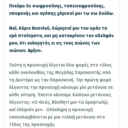
Πνεύμα δε σωφροσύνης, ταπεινοφροσύνης,
υπομονής και αγάπης χάρισαί μοι τω σω δούλω.
Ναί, Κύριε Βασιλεύ, δώρησαί μοι του οράν τα
εμά πταίσματα, και μη κατακρίνειν τον αδελφόν
μου, ότι ευλογητός ει εις τους αιώνας των
αιώνων. Αμήν».
Τούτη η προσευχή λέγεται δύο φορές στο τέλος
κάθε ακολουθίας της Μεγάλης Σαρακοστής από
τη Δευτέρα ως την Παρασκευή. Την πρώτη φορά
λέγοντας την προσευχή κάνουμε μία μετάνοια σε
κάθε αίτηση. Έπειτα κάνουμε δώδεκα μετάνοιες
λέγοντας: «Ο Θεός, ἱλάσθητί μοι τῶ ἁμαρτωλῷ,
καί ἐλέησόν με» . Ολόκληρη η προσευχή
επαναλαμβάνεται με μια τελική μετάνοια στο
τέλος της προσευχής.