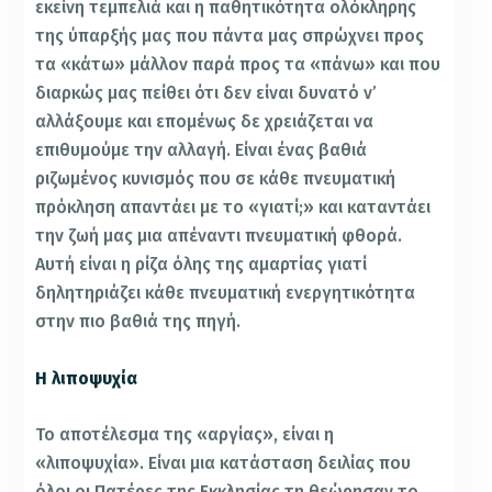
εκείνη τεμπελιά και η παθητικότητα ολόκληρης
της ύπαρξής μας που πάντα μας σπρώχνει προς
τα «κάτω» μάλλον παρά προς τα «πάνω» και που
διαρκώς μας πείθει ότι δεν είναι δυνατό ν’
αλλάξουμε και επομένως δε χρειάζεται να
επιθυμούμε την αλλαγή. Είναι ένας βαθιά
ριζωμένος κυνισμός που σε κάθε πνευματική
πρόκληση απαντάει με το «γιατί;» και καταντάει
την ζωή μας μια απέναντι πνευματική φθορά.
Αυτή είναι η ρίζα όλης της αμαρτίας γιατί
δηλητηριάζει κάθε πνευματική ενεργητικότητα
στην πιο βαθιά της πηγή.
Η λιποψυχία
Το αποτέλεσμα της «αργίας», είναι η
«λιποψυχία». Είναι μια κατάσταση δειλίας που
όλοι οι Πατέρες της Εκκλησίας τη θεώρησαν το