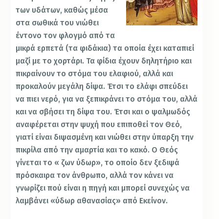
των υδάτων, καθώς μέσα
στα σωθικά του νιώθει
έντονο τον φλογμό από τα
μικρά ερπετά (τα φιδάκια) τα οποία έχει καταπιεί
μαζί με το χορτάρι. Τα φίδια έχουν δηλητήριο και
πικραίνουν το στόμα του ελαφιού, αλλά και
προκαλούν μεγάλη δίψα. Έτσι το ελάφι σπεύδει
να πιει νερό, για να ξεπικράνει το στόμα του, αλλά
και να σβήσει τη δίψα του. Έτσι και ο ψαλμωδός
αναφέρεται στην ψυχή που επιποθεί τον Θεό,
γιατί είναι διψασμένη και νιώθει στην ύπαρξη την
πικρίλα από την αμαρτία και το κακό. Ο Θεός
γίνεται το « ζων ύδωρ», το οποίο δεν ξεδιψά
πρόσκαιρα τον άνθρωπο, αλλά τον κάνει να
γνωρίζει πού είναι η πηγή και μπορεί συνεχώς να
λαμβάνει «ύδωρ αθανασίας» από Εκείνον.