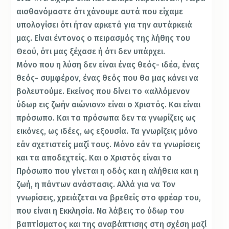
αισθανόμαστε ότι χάνουμε αυτά που είχαμε
υπολογίσει ότι ήταν αρκετά για την αυτάρκειά
μας. Είναι έντονος ο πειρασμός της λήθης του
Θεού, ότι μας ξέχασε ή ότι δεν υπάρχει.
Μόνο που η λύση δεν είναι ένας θεός- ιδέα, ένας
θεός- συμφέρον, ένας θεός που θα μας κάνει να
βολευτούμε. Εκείνος που δίνει το «αλλόμενον
ύδωρ εις ζωήν αιώνιον» είναι ο Χριστός. Και είναι
πρόσωπο. Και τα πρόσωπα δεν τα γνωρίζεις ως
εικόνες, ως ιδέες, ως εξουσία. Τα γνωρίζεις μόνο
εάν σχετιστείς μαζί τους. Μόνο εάν τα γνωρίσεις
και τα αποδεχτείς. Και ο Χριστός είναι το
Πρόσωπο που γίνεται η οδός και η αλήθεια και η
ζωή, η πάντων ανάστασις. Αλλά για να Τον
γνωρίσεις, χρειάζεται να βρεθείς στο φρέαρ του,
που είναι η Εκκλησία. Να λάβεις το ύδωρ του
βαπτίσματος και της αναβάπτισης στη σχέση μαζί