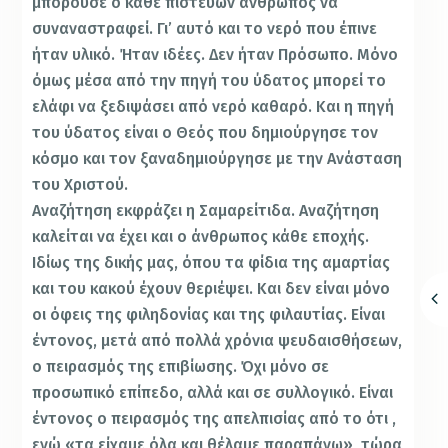
μπορούσε ο κάθε πιστεύων άνθρωπος να
συναναστραφεί. Γι’ αυτό και το νερό που έπινε
ήταν υλικό. Ήταν ιδέες. Δεν ήταν Πρόσωπο. Μόνο
όμως μέσα από την πηγή του ύδατος μπορεί το
ελάφι να ξεδιψάσει από νερό καθαρό. Και η πηγή
του ύδατος είναι ο Θεός που δημιούργησε τον
κόσμο και τον ξαναδημιούργησε με την Ανάσταση
του Χριστού.
Αναζήτηση εκφράζει η Σαμαρείτιδα. Αναζήτηση
καλείται να έχει και ο άνθρωπος κάθε εποχής.
Ιδίως της δικής μας, όπου τα φίδια της αμαρτίας
και του κακού έχουν θεριέψει. Και δεν είναι μόνο
οι όφεις της φιληδονίας και της φιλαυτίας. Είναι
έντονος, μετά από πολλά χρόνια ψευδαισθήσεων,
ο πειρασμός της επιβίωσης. Όχι μόνο σε
προσωπικό επίπεδο, αλλά και σε συλλογικό. Είναι
έντονος ο πειρασμός της απελπισίας από το ότι ,
ενώ «τα είχαμε όλα και θέλαμε παραπάνω», τώρα