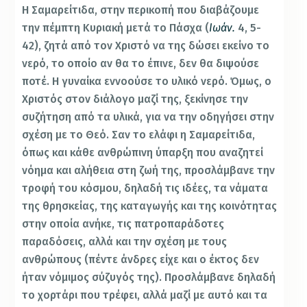
Η Σαμαρείτιδα, στην περικοπή που διαβάζουμε
την πέμπτη Κυριακή μετά το Πάσχα (
Ιωάν.
4, 5-
42), ζητά από τον Χριστό να της δώσει εκείνο το
νερό, το οποίο αν θα το έπινε, δεν θα διψούσε
ποτέ. Η γυναίκα εννοούσε το υλικό νερό. Όμως, ο
Χριστός στον διάλογο μαζί της, ξεκίνησε την
συζήτηση από τα υλικά, για να την οδηγήσει στην
σχέση με το Θεό. Σαν το ελάφι η Σαμαρείτιδα,
όπως και κάθε ανθρώπινη ύπαρξη που αναζητεί
νόημα και αλήθεια στη ζωή της, προσλάμβανε την
τροφή του κόσμου, δηλαδή τις ιδέες, τα νάματα
της θρησκείας, της καταγωγής και της κοινότητας
στην οποία ανήκε, τις πατροπαράδοτες
παραδόσεις, αλλά και την σχέση με τους
ανθρώπους (πέντε άνδρες είχε και ο έκτος δεν
ήταν νόμιμος σύζυγός της). Προσλάμβανε δηλαδή
το χορτάρι που τρέφει, αλλά μαζί με αυτό και τα