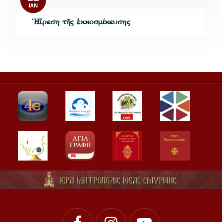
ΙΑΝ
Ἡ αἵρεση τῆς ἐκκοσμίκευσης